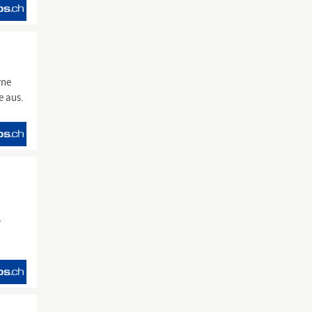
rne
e aus.
r