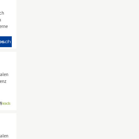
ch
m
erne
ualen
enz
ualen