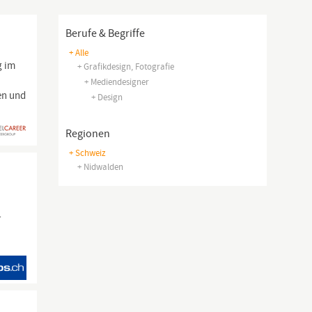
Berufe & Begriffe
+ Alle
g im
+ Grafikdesign, Fotografie
+ Mediendesigner
en und
+ Design
Regionen
+ Schweiz
+ Nidwalden
r