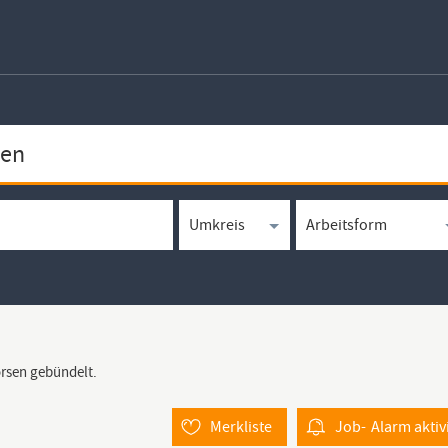
örsen gebündelt.
Merkliste
Job-
Alarm
aktiv