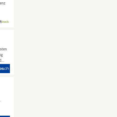
enz
sten
ig
...
r