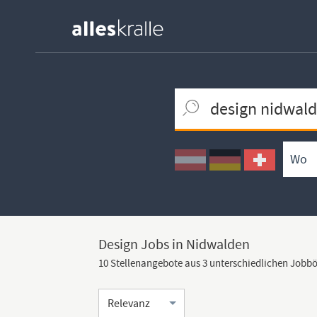
Keywortsuche
Ortssuche
Umkreissuche
Arbeitsform
Design Jobs in Nidwalden
10 Stellenangebote aus 3 unterschiedlichen Jobb
Sortierung