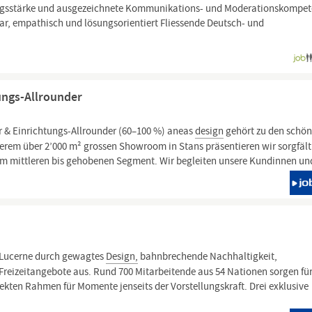
gsstärke und ausgezeichnete Kommunikations- und Moderationskompet
ar, empathisch und lösungsorientiert Fliessende Deutsch- und
ungs-Allrounder
 & Einrichtungs-Allrounder (60–100 %) aneas
design
gehört zu den schön
erem über 2’000 m² grossen Showroom in Stans präsentieren wir sorgfält
 mittleren bis gehobenen Segment. Wir begleiten unsere Kundinnen und
 Lucerne durch gewagtes
Design,
bahnbrechende Nachhaltigkeit,
eizeitangebote aus. Rund 700 Mitarbeitende aus 54 Nationen sorgen fü
ekten Rahmen für Momente jenseits der Vorstellungskraft. Drei exklusive