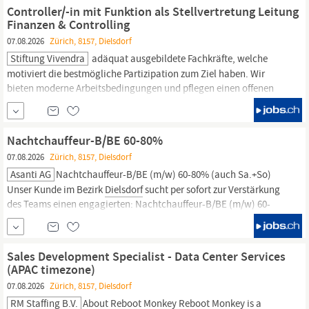
administrative Tätigkeiten wie zum Beispiel die Einsatzplanung,
Controller/-in mit Funktion als Stellvertretung Leitung
das Erstellen von
Finanzen & Controlling
07.08.2026
Zürich, 8157, Dielsdorf
Stiftung Vivendra
adäquat ausgebildete Fachkräfte, welche
motiviert die bestmögliche Partizipation zum Ziel haben. Wir
bieten moderne Arbeitsbedingungen und pflegen einen offenen
Führungsstil. Zur Ergänzung unseres Teams suchen wir ab 1.
Oktober 2026 oder nach Vereinbarung für unseren Bereich
Finanzen & Controlling in
Dielsdorf
eine kommunikationsstarke,
Nachtchauffeur-B/BE 60-80%
erfahrene,...
07.08.2026
Zürich, 8157, Dielsdorf
Asanti AG
Nachtchauffeur-B/BE (m/w) 60-80% (auch Sa.+So)
Unser Kunde im Bezirk
Dielsdorf
sucht per sofort zur Verstärkung
des Teams einen engagierten: Nachtchauffeur-B/BE (m/w) 60-
80% (auch Sa.+So) Deine Aufgaben: Sicheres und termingerechtes
Ausliefern frischer Lebensmittel an unsere Filialen Be- und
Entladen der Fahrzeuge Pflege und Wartung der
Sales Development Specialist - Data Center Services
Transportfahrzeuge
(APAC timezone)
07.08.2026
Zürich, 8157, Dielsdorf
RM Staffing B.V.
About Reboot Monkey Reboot Monkey is a