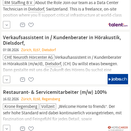
RM Staffing B.V.
About the Role Join our team as a Data Center
Technician in
Dielsdorf,
Switzerland. This is a freelance, on-site
position where you ll support critical infrastructure at world-class
data center facilities. Compensation & Benefits CHF80,000-
100,000/year (CHF annual) Comprehensive benefits package
including:
Verkaufsassistent in / Kundenberater in Hörakustik,
Dielsdorf,
07.08.2026
Zürich, 8157, Dielsdorf
CHE Neuroth Hörcenter AG
Verkaufsassistent in / Kundenberater
in Hörakustik (m/w/d),
Dielsdorf,
(CH) Du willst etwas bewegen.
Dann gestalte mit uns die Zukunft des Hörens Du suchst eine
sinnstiftende Aufgabe, bei der Mensch, Medizin und Technik
zusammenkommen? Bei uns begleitest du Menschen auf dem Weg
zu besserem Hören und mehr Lebensqualität.
Restaurant- & Servicemitarbeiter (m/w) 100%
16.02.2026
Zürich, 8158, Regensberg
Krone Regensberg
Vollzeit
„Welcome Home to friends“. Der
sehr hohe Standard wird dabei kontinuierlich vorangetrieben, mit
Faszination und Feingefühl für jedes Detail, sowie
geschmackvollem Gespür für das Wesentliche. Hotel Löwen