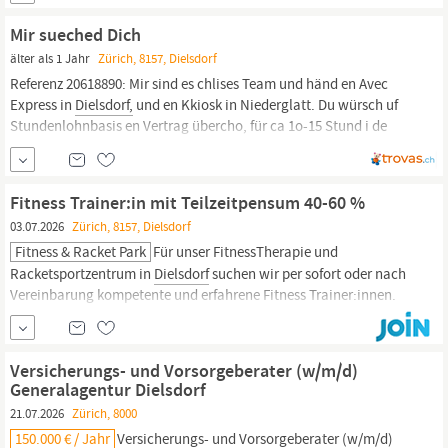
Dielsdorf
Das Business Hotel Löwen in
Dielsdorf
ist mit 35 Zimmer
ausgestatt. Die Hotelzimmer sind im Jahr 2020 renoviert worden
Mir sueched Dich
und...
älter als 1 Jahr
Zürich, 8157, Dielsdorf
Referenz 20618890: Mir sind es chlises Team und händ en Avec
Express in
Dielsdorf,
und en Kkiosk in Niederglatt. Du würsch uf
Stundenlohnbasis en Vertrag übercho, für ca 1o-15 Stund i de
Wuche. Erwünscht isch: gueti Dütschkänntnis Anfragen bitte nur
mit Lebenslauf lizzy77@hispeed.ch
Fitness Trainer:in mit Teilzeitpensum 40-60 %
03.07.2026
Zürich, 8157, Dielsdorf
Fitness & Racket Park
Für unser FitnessTherapie und
Racketsportzentrum in
Dielsdorf
suchen wir per sofort oder nach
Vereinbarung kompetente und erfahrene Fitness Trainer:innen.
Mit deiner Motivation unterstützt du unsere Kunden dabei, ihre
Fitnessziele zu erreichen. Aufgaben Mitgliederbetreuung auf der
Trainingsfläche Erstellen individueller
Versicherungs- und Vorsorgeberater (w/m/d)
Generalagentur Dielsdorf
21.07.2026
Zürich, 8000
150.000 € / Jahr
Versicherungs- und Vorsorgeberater (w/m/d)