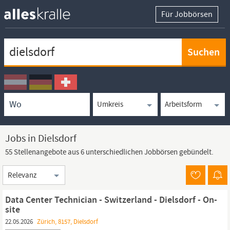
Für Jobbörsen
Keywortsuche
Ortssuche
Umkreissuche
Arbeitsform
Jobs in Dielsdorf
55 Stellenangebote aus 6 unterschiedlichen Jobbörsen gebündelt.
Sortierung
Data Center Technician - Switzerland - Dielsdorf - On-
site
22.05.2026
Zürich, 8157, Dielsdorf