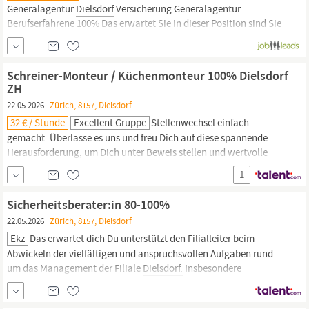
Generalagentur
Dielsdorf
Versicherung Generalagentur
Berufserfahrene 100% Das erwartet Sie In dieser Position sind Sie
die vertrauensvolle Ansprechperson für Ihre Kundinnen und
Kunden und bauen langfristige Beziehungen auf, die Bestand
haben. Das bewirken Sie bei uns Sie gewinnen neue Kundinnen
Schreiner-Monteur / Küchenmonteur 100% Dielsdorf
und Kunden mit...
ZH
22.05.2026
Zürich, 8157, Dielsdorf
32 € / Stunde
Excellent Gruppe
Stellenwechsel einfach
gemacht. Überlasse es uns und freu Dich auf diese spannende
Herausforderung, um Dich unter Beweis stellen und wertvolle
Erfahrungen sammeln zu können. Unser Auftraggeber ist ein top
1
modernes und schweizweites Unternehmen, spezialisiert im
Bereich Montage. Rund 25 motivierte Mitarbeitende bilden
Sicherheitsberater:in 80-100%
zusammen ein eingespieltes Team am Standort im Raum
22.05.2026
Zürich, 8157, Dielsdorf
Dielsdorf
ZH.
Ekz
Das erwartet dich Du unterstützt den Filialleiter beim
Abwickeln der vielfältigen und anspruchsvollen Aufgaben rund
um das Management der Filiale
Dielsdorf.
Insbesondere
übernimmst du die Schlusskontrollen der von der Filiale
ausgeführten Arbeiten. Du übernimmst verschiedene