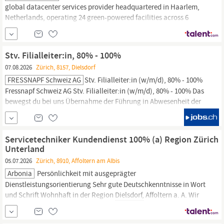
global datacenter services provider headquartered in Haarlem,
Netherlands, operating 24 green-powered facilities across 6
continents. We deliver colocation, IP transit, smart hands, remote
hands, and managed datacenter services to clients worldwide.
We are a lean, remote-first team building the infrastructure
Stv. Filialleiter:in, 80% - 100%
backbone of the...
07.08.2026
Zürich, 8157, Dielsdorf
FRESSNAPF Schweiz AG
Stv. Filialleiter:in (w/m/d), 80% - 100%
Fressnapf Schweiz AG Stv. Filialleiter:in (w/m/d), 80% - 100% Das
bewegst du bei uns Übernahme der Führung in Abwesenheit der
Filialleitung Unterstützen der Filialleitung bei der Führung und
Motivation des Teams Koordinieren und Überwachen der
täglichen Abläufe Sicherstellen der Einhaltung von
Servicetechniker Kundendienst 100% (a) Region Zürich
Unternehmensrichtlinien und ...
Unterland
05.07.2026
Zürich, 8910, Affoltern am Albis
Arbonia
Persönlichkeit mit ausgeprägter
Dienstleistungsorientierung Sehr gute Deutschkenntnisse in Wort
und Schrift Wohnhaft in der Region
Dielsdorf,
Affoltern a. A. Wir
bieten Moderne Unternehmenskultur mit kurzen
Entscheidungswegen Flexible Arbeitseinteilung für eine agile