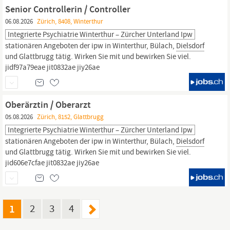
Freizeitgestaltung sowie eine 40h-Woche Attraktive
Senior Controllerin / Controller
Ferienregelung mit 25 bis 30 Tagen...
06.08.2026
Zürich, 8408, Winterthur
Integrierte Psychiatrie Winterthur – Zürcher Unterland Ipw
stationären Angeboten der ipw in Winterthur, Bülach,
Dielsdorf
und Glattbrugg tätig. Wirken Sie mit und bewirken Sie viel.
jidf97a79eae jit0832ae jiy26ae
Oberärztin / Oberarzt
05.08.2026
Zürich, 8152, Glattbrugg
Integrierte Psychiatrie Winterthur – Zürcher Unterland Ipw
stationären Angeboten der ipw in Winterthur, Bülach,
Dielsdorf
und Glattbrugg tätig. Wirken Sie mit und bewirken Sie viel.
jid606e7cfae jit0832ae jiy26ae
1
2
3
4