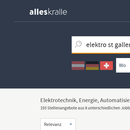
Keywortsuche
Ortssuche
Umkreissuche
Arbeitsform
Elektrotechnik, Energie, Automatisie
193 Stellenangebote aus 8 unterschiedlichen Job
Sortierung