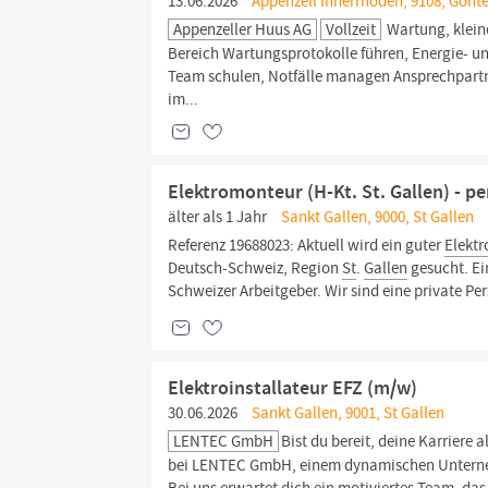
13.06.2026
Appenzell Innerrhoden, 9108, Gont
Appenzeller Huus AG
Vollzeit
Wartung, klein
Bereich Wartungsprotokolle führen, Energie- un
Team schulen, Notfälle managen Ansprechpartn
im...
Elektromonteur (H-Kt. St. Gallen) - pe
älter als 1 Jahr
Sankt Gallen, 9000, St Gallen
Referenz 19688023: Aktuell wird ein guter
Elektr
Deutsch-Schweiz, Region
St
.
Gallen
gesucht. Ei
Schweizer Arbeitgeber. Wir sind eine private Per
Elektroinstallateur EFZ (m/w)
30.06.2026
Sankt Gallen, 9001, St Gallen
LENTEC GmbH
Bist du bereit, deine Karriere a
bei LENTEC GmbH, einem dynamischen Untern