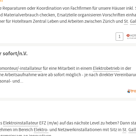
en
e Reparaturen oder Koordination von Fachfirmen für unsere Häuser inkl.
d Materialverbrauch checken, Ersatzteile organisieren Vorschriften einha
er für Hotelteam Zentral Leben und Arbeiten zwischen Zürich und
St
.
Ga
1
r sofort/n.V.
omonteur/-installateur
für eine Mitarbeit in einem
Elektrobetrieb
in der
ne Arbeitsaufnahme wäre ab sofort möglich - je nach direkter Vereinbaru
sonal- und...
ls
Elektroinstallateur
EFZ (m/w) auf das nächste Level zu heben? Dann st
ehmen im Bereich
Elektro-
und Netzwerkinstallationen mit Sitz in
St
.
Gal