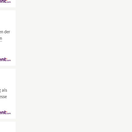
en der
en
 als
esse