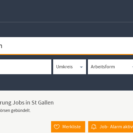
rung Jobs in St Gallen
börsen gebündelt.
Merkliste
Job-
Alarm
aktiv