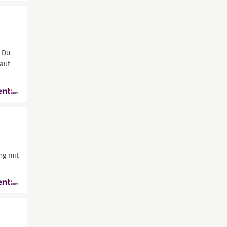
: Du
auf
ng mit