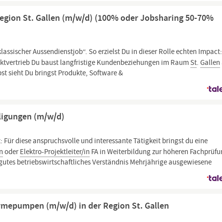
egion St. Gallen (m/w/d) (100% oder Jobsharing 50-70%
lassischer Aussendienstjob“. So erzielst Du in dieser Rolle echten Impact
rektvertrieb Du baust langfristige Kundenbeziehungen im Raum
St
.
Gallen
bst sieht Du bringst Produkte, Software &
lligungen (m/w/d)
: Für diese anspruchsvolle und interessante Tätigkeit bringst du eine
in
oder
Elektro-Projektleiter/in
FA in Weiterbildung zur höheren Fachprüfu
 gutes betriebswirtschaftliches Verständnis Mehrjährige ausgewiesene
rmepumpen (m/w/d) in der Region St. Gallen