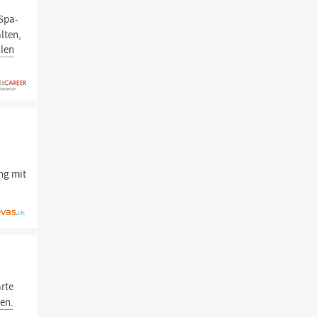
 Spa-
lten,
llen
ng mit
arte
len.