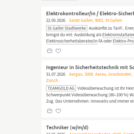
Elektrokontrolleur/in / Elektro-Siche
22.05.2026
Sankt Gallen, 9001, St Gallen
St.Galler Stadtwerke
Auskünfte zu Tarif-, Ene
bringst du mit: Ausbildung als
Elektroinstallate
Elektrosicherheitsberater/in
FA oder
Elektro-Proj
Ingenieur in Sicherheitstechnik mit
31.07.2026
Aargau, 5000, Aarau, Graubünden, 70
Zürich
TEAMGOLD AG
Videoüberwachung ist Ihr Heims
Schwerpunkt Videoüberwachung (80–100 %) Wähle
Zug. Das Unternehmen: innovativ und immer eine
Techniker (w/m/d)