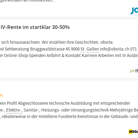
s gemeinsam an innovativen...
 IV-Rente im startklar 30-50%
 sich hinauswachsen. Wir erzählen ihre Geschichten. obvita
und Sehberatung Bruggwaldstrasse 45 9008
St
.
Gallen
info@obvita.ch 071 
r Online-Shop Spenden Anfahrt & Kontakt Karriere Arbeiten mit IV Ausb
en
Dein Profil Abgeschlossene technische Ausbildung mit entsprechender
de-,
Elektro-,
Sanitär-, Heizungs- oder Versorgungstechnik Mehrjährige Be
idealerweise in der Hotellerie Fundierte Kenntnisse in der Gebäude- und