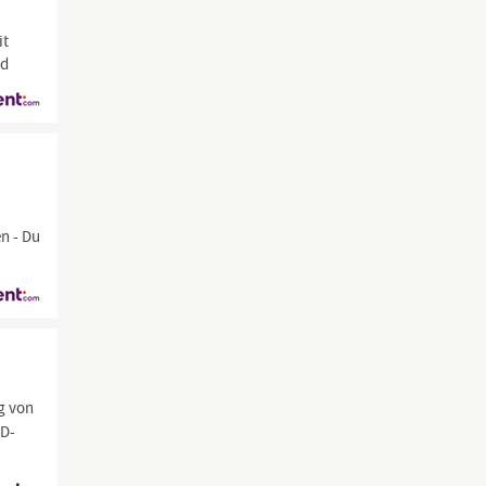
it
nd
en - Du
ng von
AD-