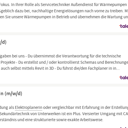
kus. In Ihrer Rolle als Servicetechniker Außendienst für Wärmepumpen
geblich dazu bei, nachhaltige Energielösungen nach vorne zu treiben. M
hmen Sie unsere Wärmepumpen in Betrieb und übernehmen die Wartung u
/d)
gaben bei uns - Du übernimmst die Verantwortung für die technische
 Projekte - Du erstellst und / oder kontrollierst Schemas und Berechnung
 auch selbst mittels Revit in 3D - Du führst die/den Fachplaner in in...
/in (m/w/d)
dung als
Elektroplanerin
oder vergleichbar mit Erfahrung in der Erstellu
 Sekundärtechnik von Unterwerken ist ein Plus. Versierter Umgang mit C
tändnis und eine strukturierte sowie exakte Arbeitsweise.