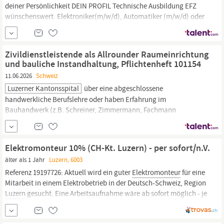
deiner Persönlichkeit DEIN PROFIL Technische Ausbildung EFZ
wünschenswert. Elektroniker(m/w/d), Automatiker (m/w/d) oder
Mechatroniker (m/w/d) oder
Elektromonteur
(m/w/d) Interesse an
einer langfristigen Tätigkeit Kundendiensttechniker (m/w/d) mit
Herz und Verstand Sauberes, lösungs- und kundenorientiertes
Zivildienstleistende als Allrounder Raumeinrichtung
Arbeiten Freude an...
und bauliche Instandhaltung, Pflichtenheft 101154
11.06.2026
Schweiz
Luzerner Kantonsspital
über eine abgeschlossene
handwerkliche Berufslehre oder haben Erfahrung im
Bauhandwerk (z.B. Schreiner, Zimmermann, Fachmann
Betriebsunterhalt, Polymechaniker,
Elektromonteur)
Sie haben
handwerkliches Geschick und sind körperlich belastbar Sie
arbeiten selbständig und sind teamfähig Ihre Perspektiven Sie
Elektromonteur 10% (CH-Kt. Luzern) - per sofort/n.V.
leisten einen wichtigen Beitrag zu Teamwork und
älter als 1 Jahr
Luzern, 6003
Referenz 19197726: Aktuell wird ein guter
Elektromonteur
für eine
Mitarbeit in einem Elektrobetrieb in der Deutsch-Schweiz, Region
Luzern
gesucht. Eine Arbeitsaufnahme wäre ab sofort möglich - je
nach Verfügbarkeit und direkter Vereinbarung mit Schweizer
Arbeitgeber. Wir sind eine private Personal- und