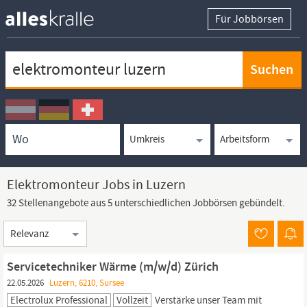
Für Jobbörsen
Keywortsuche
Ortssuche
Umkreissuche
Arbeitsform
Elektromonteur Jobs in Luzern
32 Stellenangebote aus 5 unterschiedlichen Jobbörsen gebündelt.
Sortierung
Servicetechniker Wärme (m/w/d) Zürich
22.05.2026
Luzern, 6210, Sursee
Electrolux Professional
Vollzeit
Verstärke unser Team mit