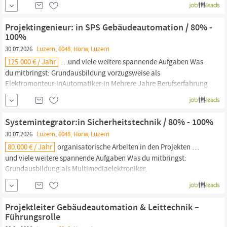
im Bereich Gebäudeautomation von Vorteil ca. 3 bis 5 Jahre
Berufserfahrung bei Inbetriebnahme von
Projektingenieur: in SPS Gebäudeautomation / 80% -
Gebäudemanagementsystemen mit DDC/SPS Unterstationen...
100%
30.07.2026
Luzern, 6048, Horw, Luzern
125.000 € / Jahr
…und viele weitere spannende Aufgaben Was
du mitbringst: Grundausbildung vorzugsweise als
Elektromonteur:inAutomatiker:in
Mehrere Jahre Berufserfahrung
in der Fachrichtung HLK, Elektrotechnik oder Automationstechnik
Weiterbildungen oder Fachkurse im Bereich Gebäudeautomation
von Vorteil oder Interesse die Weiterbildung zu absolvieren
Systemintegrator:in Sicherheitstechnik / 80% - 100%
Eigenmotivation...
30.07.2026
Luzern, 6048, Horw, Luzern
80.000 € / Jahr
organisatorische Arbeiten in den Projekten …
und viele weitere spannende Aufgaben Was du mitbringst:
Grundausbildung als Multimediaelektroniker,
Elektromonteur/Elektroinstallateur
oder Vergleichbare
Ausbildung Von Vorteil Weiterbildung/Fachkurse im
Sicherheitsbereich Von Vorteil Erfahrung im Projektgeschäft im
Projektleiter Gebäudeautomation & Leittechnik –
Bereich Gebäudeautomation, Audio/Video oder...
Führungsrolle