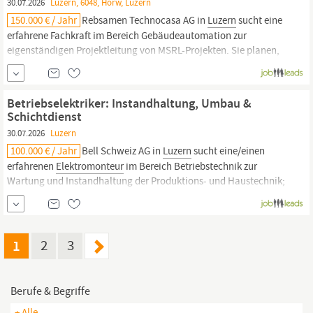
30.07.2026
Luzern, 6048, Horw, Luzern
150.000 € / Jahr
Rebsamen Technocasa AG in
Luzern
sucht eine
erfahrene Fachkraft im Bereich Gebäudeautomation zur
eigenständigen Projektleitung von MSRL-Projekten. Sie planen,
programmieren und nehmen komplexe Systeme in Betrieb,
begleiten Abnahmen und schulen Nutzer. Sie bringen eine
Grundausbildung als
Elektromonteur
(ggf. TS) sowie 3–5 Jahre...
Betriebselektriker: Instandhaltung, Umbau &
Schichtdienst
30.07.2026
Luzern
100.000 € / Jahr
Bell Schweiz AG in
Luzern
sucht eine/einen
erfahrenen
Elektromonteur
im Bereich Betriebstechnik zur
Wartung und Instandhaltung der Produktions- und Haustechnik;
eigenständige Reparaturen sowie Um- und Neubauten innerhalb
der Abteilungen gehören dazu. Du bringst EFZ-Ausbildung,
Erfahrung in Steuerungstechnik, Bereitschaft zu Pikett...
1
2
3
Berufe & Begriffe
+ Alle