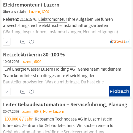
Arbeitsvermittlung in der Region...
Elektromonteur i Luzern
älter als 1 Jahr
Luzern, 6000
Referenz 21161576:
Elektromonteur
Ihre Aufgaben Sie führen
abwechslungsreiche elektrische Instandhaltungsarbeiten
(Wartung, Inspektionen, Instandsetzungen, Neuanfertigungen)
selbständig oder im Team aus. Das Aufgabengebiet ist vielseitig
und abwechslungsreich und beinhaltet diverse Tätigkeiten wie
zum Beispiel das Installieren der Anschlüsse
Netzelektriker:in 80–100 %
10.06.2026
Luzern, 6002
Ewl Energie Wasser Luzern Holding AG
Gemeinsam mit deinem
Team koordinierst du die gesamte Abwicklung der
Baustellenprovisorien. Was du mitbringst: Du hast eine
Ausbildung als Netzelektriker:in oder
Elektromonteur:in
EFZ.
Deine zuverlässige und engagierte Arbeitsweise zeichnet dich aus.
Du pflegst einen guten Kundenkontakt und hast Kenntnisse von
Leiter Gebäudeautomation – Serviceführung, Planung
Stromverteilanlagen. Du trägst gerne...
30.07.2026
Luzern, 6048, Horw, Luzern
100.000 € / Jahr
Rebsamen Technocasa AG in
Luzern
ist ein
führendes Zentrum für Gebäudetechnik. Wir suchen einein für
Gebäudeautomation, der/die die Serviceverantwortung