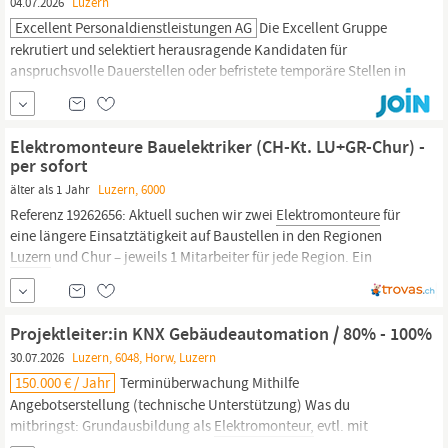
04.07.2026
Luzern
Excellent Personaldienstleistungen AG
Die Excellent Gruppe
rekrutiert und selektiert herausragende Kandidaten für
anspruchsvolle Dauerstellen oder befristete temporäre Stellen in
den Bereichen Administration, Industrie, Bauindustrie, Gewerbe,
Technik, IT und Medical. Willkommen bei Ihrer Quelle für
erstklassige Talentlösungen. Aufgaben Installationen der
Elektromonteure Bauelektriker (CH-Kt. LU+GR-Chur) -
Anschlüsse und Verbindungen von Hausanschluss bis zu...
per sofort
älter als 1 Jahr
Luzern, 6000
Referenz 19262656: Aktuell suchen wir zwei
Elektromonteure
für
eine längere Einsatztätigkeit auf Baustellen in den Regionen
Luzern
und Chur – jeweils 1 Mitarbeiter für jede Region. Ein
Arbeitsbeginn wäre ab sofort möglich bzw. zum nächstmöglichen
Zeitpunkt - je nach direkter Vereinbarung mit Schweizer
Arbeitgeber.
Projektleiter:in KNX Gebäudeautomation / 80% - 100%
30.07.2026
Luzern, 6048, Horw, Luzern
150.000 € / Jahr
Terminüberwachung Mithilfe
Angebotserstellung (technische Unterstützung) Was du
mitbringst: Grundausbildung als
Elektromonteur,
evtl. mit
Abschluss TS oder in Ausbildung Weiterbildungen oder Fachkurse