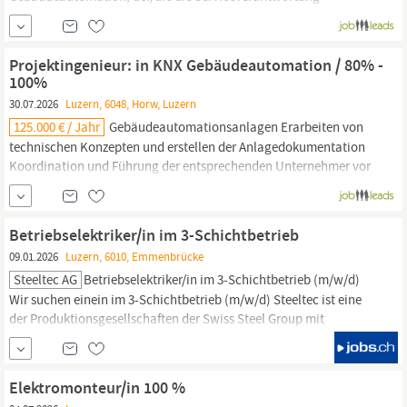
übernimmt, Einsätze plant und den Kundendienst vor Ort betreut.
Sie bringen eine Ausbildung als
Elektromonteur/in
mit und
mehrjährige Erfahrung in KNX/MSRL mit.
Projektingenieur: in KNX Gebäudeautomation / 80% -
100%
30.07.2026
Luzern, 6048, Horw, Luzern
125.000 € / Jahr
Gebäudeautomationsanlagen Erarbeiten von
technischen Konzepten und erstellen der Anlagedokumentation
Koordination und Führung der entsprechenden Unternehmer vor
Ort Besprechungen mit Bauherren, Architekten und Planer
Instruktion und Schulung der Anwender Programmierung von
KNX Loxone etc. Was du mitbringst: Grundausbildung als
Betriebselektriker/in im 3-Schichtbetrieb
Elektromonteur:in,
...
09.01.2026
Luzern, 6010, Emmenbrücke
Steeltec AG
Betriebselektriker/in im 3-Schichtbetrieb (m/w/d)
Wir suchen einein im 3-Schichtbetrieb (m/w/d) Steeltec ist eine
der Produktionsgesellschaften der Swiss Steel Group mit
Hauptsitz in
Luzern,
Schweiz, einem der weltweit führenden
Produzenten von Spezialstahl-Langprodukten. Dank des
ausschliesslichen Einsatzes von Stahlschrott in
Elektromonteur/in 100 %
Elektrolichtbogenöfen