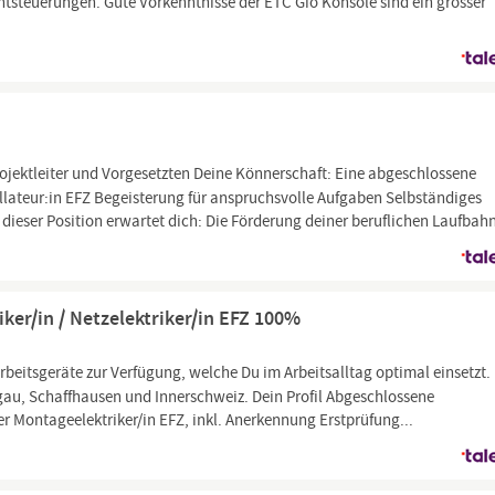
steuerungen. Gute Vorkenntnisse der ETC Gio Konsole sind ein grosser
ojektleiter und Vorgesetzten Deine Könnerschaft: Eine abgeschlossene
allateur:in EFZ Begeisterung für anspruchsvolle Aufgaben Selbständiges
n dieser Position erwartet dich: Die Förderung deiner beruflichen Laufbah
iker/in / Netzelektriker/in EFZ 100%
Arbeitsgeräte zur Verfügung, welche Du im Arbeitsalltag optimal einsetzt.
au, Schaffhausen und Innerschweiz. Dein Profil Abgeschlossene
r Montageelektriker/in EFZ, inkl. Anerkennung Erstprüfung...