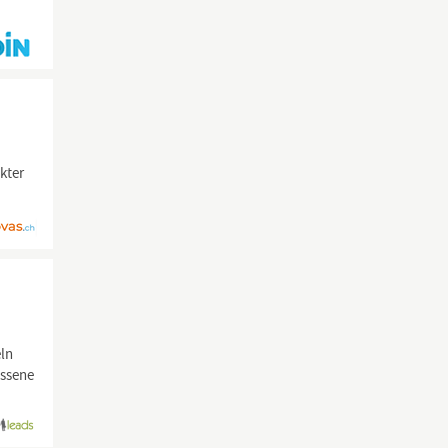
kter
eln
ossene