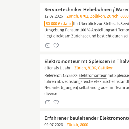
Servicetechniker Hebebühnen / Warenl
12.07.2026
Zürich, 8702, Zollikon, Zürich, 8000
80.000 € / Jahr
Ihr Überblick zur Stelle als Se
Umgebung Pensum 100 % Anstellungsart Temporä
liegt direkt am
Zürichsee
und besticht durch sei
Elektromonteur mt Spleissen in Thalw
älter als 1 Jahr
Zürich, 8136, Gattikon
Referenz 21375500:
Elektromonteur
mit Spleisse
führen abwechslungsreiche elektrische Instand
Neuanfertigungen) selbständig oder im Team au
diverse
Erfahrener bauleitender Elektromont
09.07.2026
Zürich, 8000