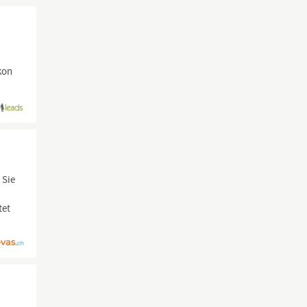
kon
 Sie
tet