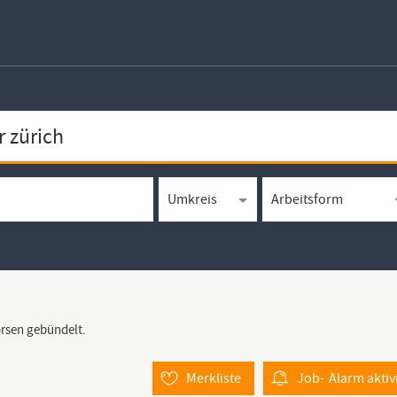
örsen gebündelt.
Merkliste
Job-
Alarm
aktiv