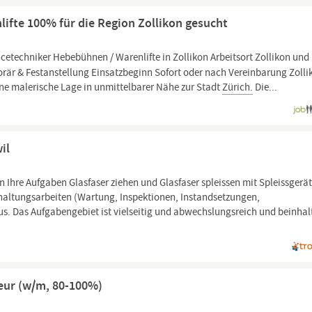
ifte 100% für die Region Zollikon gesucht
rvicetechniker Hebebühnen / Warenlifte in Zollikon Arbeitsort Zollikon und
r & Festanstellung Einsatzbeginn Sofort oder nach Vereinbarung Zolli
ne malerische Lage in unmittelbarer Nähe zur Stadt
Zürich.
Die...
il
n Ihre Aufgaben Glasfaser ziehen und Glasfaser spleissen mit Spleissgerät
haltungsarbeiten (Wartung, Inspektionen, Instandsetzungen,
s. Das Aufgabengebiet ist vielseitig und abwechslungsreich und beinhal
eur (w/m, 80-100%)