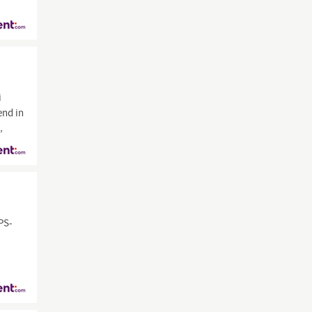
i
end in
,
PS-