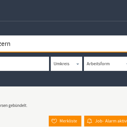
örsen gebündelt.
Merkliste
Job-
Alarm
aktiv