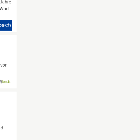
 Jahre
 Wort
 von
n
nd