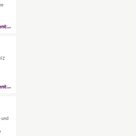
he
EFZ
e und
e