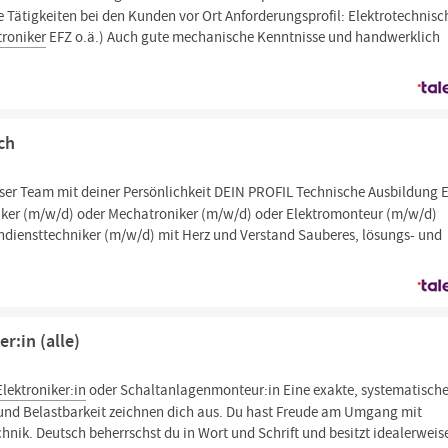
 Tätigkeiten bei den Kunden vor Ort Anforderungsprofil: Elektrotechnisc
troniker
EFZ o.ä.) Auch gute mechanische Kenntnisse und handwerklich
ch
ser Team mit deiner Persönlichkeit DEIN PROFIL Technische Ausbildung 
ker (m/w/d) oder Mechatroniker (m/w/d) oder Elektromonteur (m/w/d)
dendiensttechniker (m/w/d) mit Herz und Verstand Sauberes, lösungs- und
r:in (alle)
Elektroniker:in
oder Schaltanlagenmonteur:in Eine exakte, systematisch
- und Belastbarkeit zeichnen dich aus. Du hast Freude am Umgang mit
ik. Deutsch beherrschst du in Wort und Schrift und besitzt idealerweis