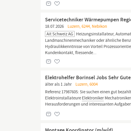
Servicetechniker Wärmepumpen Regi
18.07.2026
Luzern, 6244, Nebikon
Ait Schweiz AG
Heizungsinstallateur, Automati
Landmaschinenmechaniker oder ähnliche Beruf
Hydraulikkenntnisse von Vorteil Prozessorienti
Kundenkontakt, fliessende...
Elektrohelfer Borinsel Jobs Sehr Gut
älter als 1 Jahr
Luzern, 6004
Referenz 17987605: Sie suchen einen gut bezahlt
Elektroinstallateure
Elektroniker
Mechatroniker 
Herausforderungen und interessanten Aufgaben 
Montage Koordinator (m/w/d)