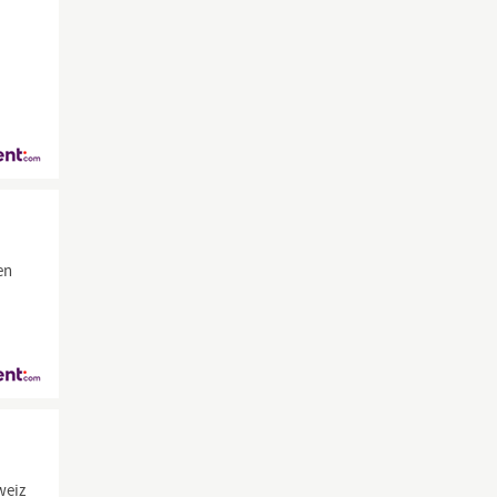
en
weiz