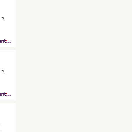
 B.
.
 B.
e
h