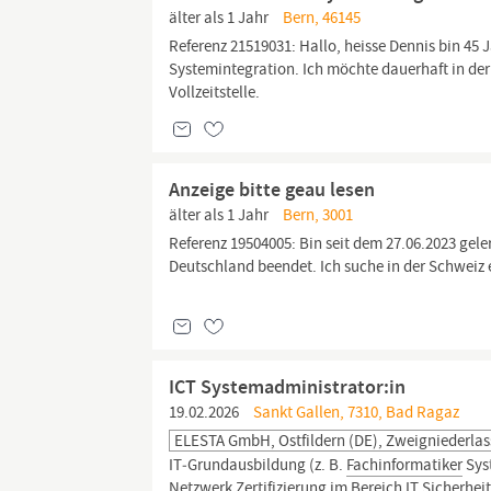
älter als 1 Jahr
Bern, 46145
Referenz 21519031: Hallo, heisse Dennis bin 45
Systemintegration. Ich möchte dauerhaft in der
Vollzeitstelle.
Anzeige bitte geau lesen
älter als 1 Jahr
Bern, 3001
Referenz 19504005: Bin seit dem 27.06.2023 gele
Deutschland beendet. Ich suche in der Schweiz 
ICT Systemadministrator:in
19.02.2026
Sankt Gallen, 7310, Bad Ragaz
ELESTA GmbH, Ostfildern (DE), Zweigniederla
IT‑Grundausbildung (z. B.
Fachinformatiker
Syst
Netzwerk Zertifizierung im Bereich IT Sicherhei