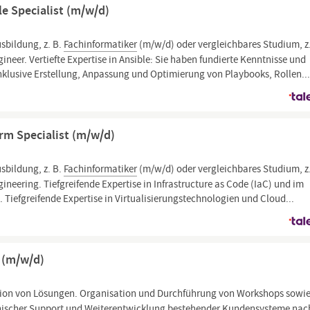
e Specialist (m/w/d)
usbildung, z. B.
Fachinformatiker
(m/w/d) oder vergleichbares Studium, z.
ineer. Vertiefte Expertise in Ansible: Sie haben fundierte Kenntnisse und
nklusive Erstellung, Anpassung und Optimierung von Playbooks, Rollen..
rm Specialist (m/w/d)
usbildung, z. B.
Fachinformatiker
(m/w/d) oder vergleichbares Studium, z.
ineering. Tiefgreifende Expertise in Infrastructure as Code (IaC) und im
efgreifende Expertise in Virtualisierungstechnologien und Cloud...
 (m/w/d)
ption von Lösungen. Organisation und Durchführung von Workshops sowi
nischer Support und Weiterentwicklung bestehender Kundensysteme nac