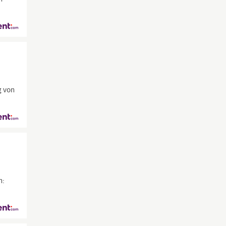
g von
n: