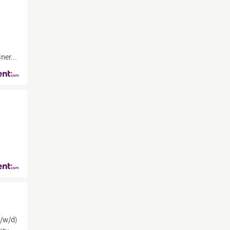
ner...
/w/d)