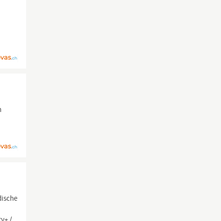
n
dische
y+ /