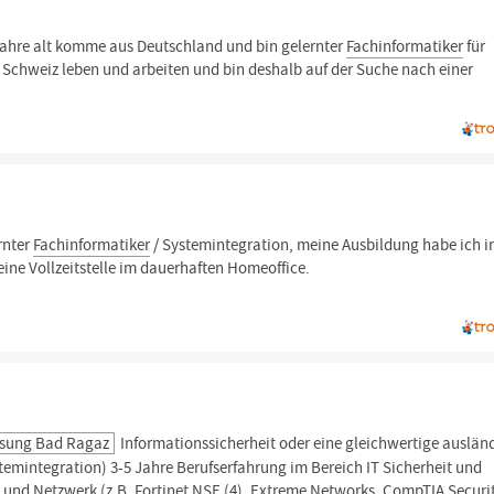
 Jahre alt komme aus Deutschland und bin gelernter
Fachinformatiker
für
 Schweiz leben und arbeiten und bin deshalb auf der Suche nach einer
rnter
Fachinformatiker
/ Systemintegration, meine Ausbildung habe ich i
eine Vollzeitstelle im dauerhaften Homeoffice.
ssung Bad Ragaz
Informationssicherheit oder eine gleichwertige auslän
emintegration) 3-5 Jahre Berufserfahrung im Bereich IT Sicherheit und
t und Netzwerk (z.B. Fortinet NSE (4), Extreme Networks, CompTIA Securit