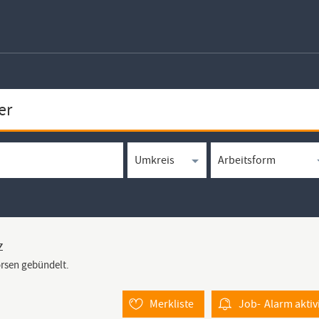
z
örsen gebündelt.
Merkliste
Job-
Alarm
aktiv