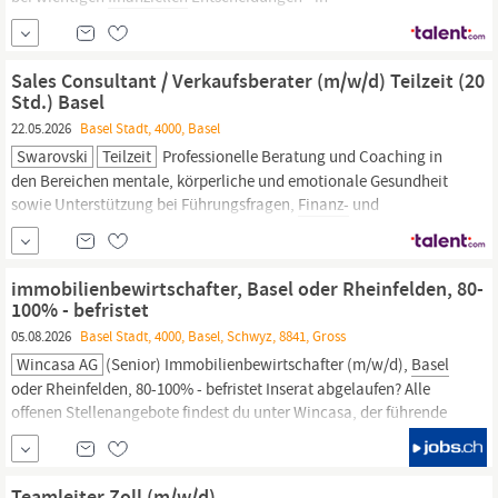
Immobilienfinanzierung, Vermögensverwaltung und
strategischer
Finanzplanung.
Wir verkaufen keine Bankprodukte.
Wir vertreten die Interessen unserer Kundinnen und Kunden...
Sales Consultant / Verkaufsberater (m/w/d) Teilzeit (20
Std.) Basel
22.05.2026
Basel Stadt, 4000, Basel
Swarovski
Teilzeit
Professionelle Beratung und Coaching in
den Bereichen mentale, körperliche und emotionale Gesundheit
sowie Unterstützung bei Führungsfragen,
Finanz-
und
Rechtsangelegenheiten. Umfassende Produkt- und
Persönlichkeitstrainings, die dich in deiner Weiterentwicklung
unterstützen Möglichkeiten zur beruflichen Weiterentwicklung
immobilienbewirtschafter, Basel oder Rheinfelden, 80-
Viele unserer Sales...
100% - befristet
05.08.2026
Basel Stadt, 4000, Basel, Schwyz, 8841, Gross
Wincasa AG
(Senior) Immobilienbewirtschafter (m/w/d),
Basel
oder Rheinfelden, 80-100% - befristet Inserat abgelaufen? Alle
offenen Stellenangebote findest du unter Wincasa, der führende
Immobilien-Dienstleister, gestaltet die Zukunft der
Immobilienbranche entscheidend mit. Digitale Dienstleistungen,
agile Prozesse und eine smarte Arbeitsweise zeichnen uns aus.
Teamleiter Zoll (m/w/d)