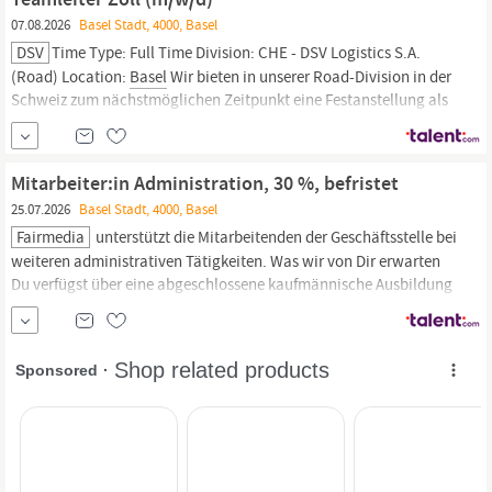
07.08.2026
Basel Stadt, 4000, Basel
DSV
Time Type: Full Time Division: CHE - DSV Logistics S.A.
(Road) Location:
Basel
Wir bieten in unserer Road-Division in der
Schweiz zum nächstmöglichen Zeitpunkt eine Festanstellung als
TeamleiterIn Zoll,
Basel
(m/w/d) als Verstärkung für unser Zoll-
Team am Basler UAG. Das Zoll-Team ist verantwortlich für die
erfolgreiche Abwicklung der...
Mitarbeiter:in Administration, 30 %, befristet
25.07.2026
Basel Stadt, 4000, Basel
Fairmedia
unterstützt die Mitarbeitenden der Geschäftsstelle bei
weiteren administrativen Tätigkeiten. Was wir von Dir erwarten
Du verfügst über eine abgeschlossene kaufmännische Ausbildung
und hast mehr als drei Jahre Berufserfahrung im Bereich
Finanzen
und Administration. Du bist geübt im Umgang mit gängigen EDV-
Programmen und verfügst