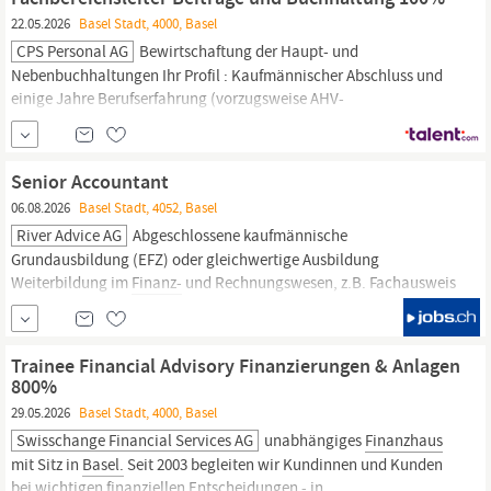
Finanzberatungen•Erarbeitung
und Verkauf von individuellen,...
22.05.2026
Basel Stadt, 4000, Basel
CPS Personal AG
Bewirtschaftung der Haupt- und
Nebenbuchhaltungen Ihr Profil : Kaufmännischer Abschluss und
einige Jahre Berufserfahrung (vorzugsweise AHV-
Ausgleichskasse, HR, Rechnungswesen) Weiterbildung zum
Sozialversicherungsfachperson mit eidg. FA und/oder Bereich
Finanz-
und Rechnungswesen Interesse und Freude am Umgang
Senior Accountant
mit gesetzlichen Bestimmungen
06.08.2026
Basel Stadt, 4052, Basel
River Advice AG
Abgeschlossene kaufmännische
Grundausbildung (EFZ) oder gleichwertige Ausbildung
Weiterbildung im
Finanz-
und Rechnungswesen, z.B. Fachausweis
Finanz-
und Rechnungswesen, Treuhänder mit eidg. FA oder in
Ausbildung dazu Mehrjährige, ausgewiesene Berufserfahrung in
der
Finanzbuchhaltung,
idealerweise als Hauptbuchhalter...
Trainee Financial Advisory Finanzierungen & Anlagen
800%
29.05.2026
Basel Stadt, 4000, Basel
Swisschange Financial Services AG
unabhängiges
Finanzhaus
mit Sitz in
Basel.
Seit 2003 begleiten wir Kundinnen und Kunden
bei wichtigen
finanziellen
Entscheidungen - in