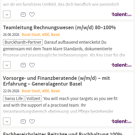
wir dir ein familiäres Umfeld, das dich beruflich wie persönlich
aufs nächste Level hebt und deine Entwicklung massiv fördert.
Deine Hauptaufgaben
Finanz-
& Abschlusswesen: Selbstständige
Führung der Liegenschafts- und STWEG...
Teamleitung Rechnungswesen (m/w/d) 80–100%
26.06.2026
Basel Stadt, 4000, Basel
Burckhardt+Partner
Darauf aufbauend entwickelst Du
gemeinsam mit dem Team klare Standards, dokumentierte
Prozesse und praxistaugliche Verbesserungen. Als Key User für die
Finanzmodule
unseres ERP-Systems Abacus unterstützt Du die
Weiterentwicklung und Standardisierung unserer
Finanzprozesse.
Du erkennst Automatisierungspotenziale und setzt
Vorsorge- und Finanzberatende (w/m/d) – mit
Verbesserungen...
Erfahrung – Generalagentur Basel
22.05.2026
Basel Stadt, 4000, Basel
Swiss Life
Vollzeit
You will reach your targets as you see fit
and with the support of a practised team. Ihr
Verantwortungsbereich •Betreuung und Pflege bestehender
Beziehungen zu Kundinnen und Kunden•Akquisition neuer
Kundschaft durch systematische
Marktbearbeitung•Durchführung von umfassenden Vorsorge- und
Fachbereichsleiter Beiträge und Buchhaltung 100%