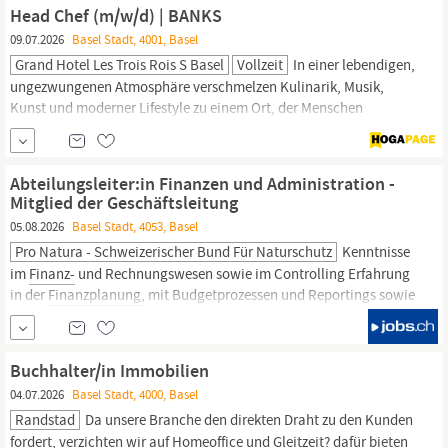
abgeschlossener Lehre Über uns Die NVC AG ist eine etablierte
Head Chef (m/w/d) | BANKS
Finanzboutique
mit Standorten in
Basel,
Langenthal und Olten.
09.07.2026
Basel Stadt, 4001, Basel
Grand Hotel Les Trois Rois S Basel
Vollzeit
In einer lebendigen,
ungezwungenen Atmosphäre verschmelzen Kulinarik, Musik,
Kunst und moderner Lifestyle zu einem Ort, der Menschen
zusammenbringt und Banks zu einem kosmopolitischen
Treffpunkt in
Basel
macht. Werden Sie Teil eines Teams, das
Tradition und Zukunft verbindet. Zur Verstärkung unseres Teams
Abteilungsleiter:in Finanzen und Administration -
suchen wir nach Vereinbarung eine/n Head Chef ...
Mitglied der Geschäftsleitung
05.08.2026
Basel Stadt, 4053, Basel
Pro Natura - Schweizerischer Bund Für Naturschutz
Kenntnisse
im
Finanz-
und Rechnungswesen sowie im Controlling Erfahrung
in der
Finanzplanung,
mit Budgetprozessen und Reportings sowie
im Umgang mit
Finanzanlagen,
vorzugsweise im NGO-Bereich
Ausgeprägte analytische und strategisch-konzeptionelle
Fähigkeiten sowie Erfahrung in Strategie- und...
Buchhalter/in Immobilien
04.07.2026
Basel Stadt, 4000, Basel
Randstad
Da unsere Branche den direkten Draht zu den Kunden
fordert, verzichten wir auf Homeoffice und Gleitzeit? dafür bieten