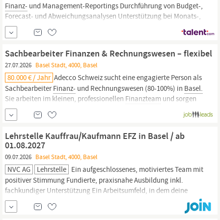
Finanz-
und Management-Reportings Durchführung von Budget-,
Forecast- und Abweichungsanalysen Unterstützung bei Monats-,
Quartals- und Jahresabschlüssen Analyse von Kostenstrukturen,
Erträgen und relevanten KPIs Identifikation von
finanziellen
Risiken und Optimierungspotenzialen
Sachbearbeiter Finanzen & Rechnungswesen – flexibel
27.07.2026
Basel Stadt, 4000, Basel
80.000 € / Jahr
Adecco Schweiz sucht eine engagierte Person als
Sachbearbeiter
Finanz-
und Rechnungswesen (80-100%) in
Basel.
Sie arbeiten im kleinen, professionellen
Finanzteam
und sorgen
gemeinsam für eine korrekte Buchführung. Eintrittstermin: sofort
oder nach Vereinbarung. Zu den Aufgaben gehören Haupt- und
Nebenbuchhaltung,...
Lehrstelle Kauffrau/Kaufmann EFZ in Basel / ab
01.08.2027
09.07.2026
Basel Stadt, 4000, Basel
NVC AG
Lehrstelle
Ein aufgeschlossenes, motiviertes Team mit
positiver Stimmung Fundierte, praxisnahe Ausbildung inkl.
fachkundiger Unterstützung Ein Arbeitsumfeld, in dem deine
Entwicklung wirklich zählt Moderne Software & digitale Tools für
den ArbeitsalltagChance auf eine Festanstellung nach