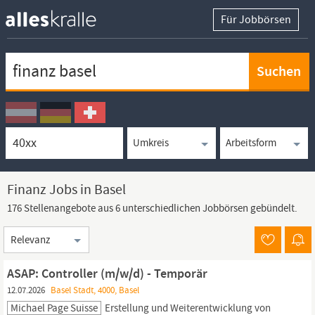
Für Jobbörsen
Keywortsuche
Ortssuche
Umkreissuche
Arbeitsform
Finanz Jobs in Basel
176 Stellenangebote aus 6 unterschiedlichen Jobbörsen gebündelt.
Sortierung
ASAP: Controller (m/w/d) - Temporär
12.07.2026
Basel Stadt, 4000, Basel
Michael Page Suisse
Erstellung und Weiterentwicklung von