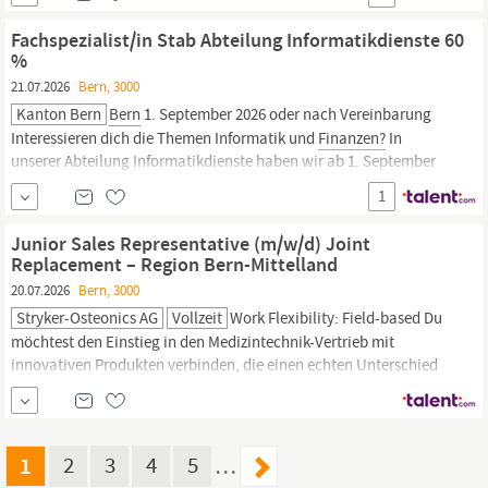
(S/4HANA) von Vorteil Flair und Interesse an juristischen
Fragestellungen und stilsicheren Umgang mit Texten in der
Fachspezialist/in Stab Abteilung Informatikdienste 60
deutschen...
%
21.07.2026
Bern, 3000
Kanton Bern
Bern
1. September 2026 oder nach Vereinbarung
Interessieren dich die Themen Informatik und
Finanzen?
In
unserer Abteilung Informatikdienste haben wir ab 1. September
2026 eine abwechslungsreiche Teilzeitstelle zu vergeben. Deine
1
Aufgaben Du unterstützt die Leitung der Abteilung
Informatikdienste und deine Teamkolleg/innen in den Bereichen
Junior Sales Representative (m/w/d) Joint
Replacement – Region Bern-Mittelland
20.07.2026
Bern, 3000
Stryker-Osteonics AG
Vollzeit
Work Flexibility: Field-based Du
möchtest den Einstieg in den Medizintechnik-Vertrieb mit
innovativen Produkten verbinden, die einen echten Unterschied
für Patientinnen und Patienten machen? In dieser Rolle erhältst
du die Möglichkeit, ein spannendes Vertriebsgebiet in der Region
Bern
-Mittelland aufzubauen, Kundenbeziehungen im Schweizer
Gesundheitswesen
1
2
3
4
5
…