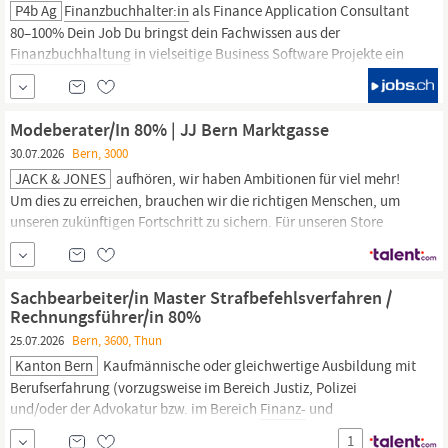
P4b Ag
Finanzbuchhalter:in
als Finance Application Consultant
80–100% Dein Job Du bringst dein Fachwissen aus der
Finanzbuchhaltung
in vielseitige Business Software Projekte ein
Analyse und Optimierung von
Finanzprozessen
rund um
Hauptbuch, Debitoren, Kreditoren, Zahlungsverkehr,
Mehrwertsteuer, Anlagenbuchhaltung sowie Monats...
Modeberater/In 80% | JJ Bern Marktgasse
30.07.2026
Bern, 3000
JACK & JONES
aufhören, wir haben Ambitionen für viel mehr!
Um dies zu erreichen, brauchen wir die richtigen Menschen, um
unseren zukünftigen Fortschritt zu sichern. Für unseren Store
JACK & JONES
Bern
(Marktgasse 31 · 3011
Bern
) suchen wir per
sofort oder nach Vereinbarung eineIn 80% Deine Aufgaben:
Freundliche Beratung und Bedienung unserer...
Sachbearbeiter/in Master Strafbefehlsverfahren /
Rechnungsführer/in 80%
25.07.2026
Bern, 3600, Thun
Kanton Bern
Kaufmännische oder gleichwertige Ausbildung mit
Berufserfahrung (vorzugsweise im Bereich Justiz, Polizei
und/oder der Advokatur bzw. im Bereich
Finanz-
und
Rechnungswesen) Kenntnisse von SAP-
Finanzmodulen
1