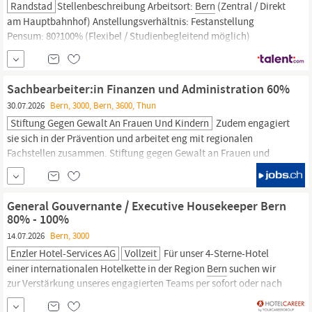
Randstad
Stellenbeschreibung Arbeitsort:
Bern
(Zentral / Direkt
am Hauptbahnhof) Anstellungsverhältnis: Festanstellung
Pensum: 80?100% (Flexibel / Studienbegleitend möglich)
Branche: Dienstleistungen / Professional Services Deine neue
Herausforderung: Verantwortung übernehmen & wachsen Suchst
du nach einer vielseitigen
Finanzfunktion,
in der...
Sachbearbeiter:in Finanzen und Administration 60%
30.07.2026
Bern, 3000, Bern, 3600, Thun
Stiftung Gegen Gewalt An Frauen Und Kindern
Zudem engagiert
sie sich in der Prävention und arbeitet eng mit regionalen
Fachstellen zusammen. Stiftung gegen Gewalt an Frauen und
Kindern Aarbergergasse 36 3011
Bern
Die Fachstellen Opferhilfe
Lantana und Vista suchen oder nach Vereinbarung eine
Sachbearbeiter:in
Finanzen
und Administration 60% (für die
General Gouvernante / Executive Housekeeper Bern
Standorte in
Bern
und in Thun) Das...
80% - 100%
14.07.2026
Bern, 3000
Enzler Hotel-Services AG
Vollzeit
Für unser 4-Sterne-Hotel
einer internationalen Hotelkette in der Region
Bern
suchen wir
zur Verstärkung unseres engagierten Teams per sofort oder nach
Vereinbarung eine motivierte und qualifizierte Persönlichkeit als: