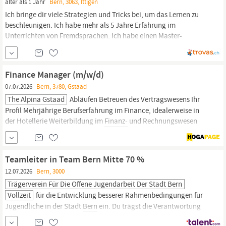
älter als 1 Jahr
Bern, 3063, Ittigen
Ich bringe dir viele Strategien und Tricks bei, um das Lernen zu
beschleunigen. Ich habe mehr als 5 Jahre Erfahrung im
Unterrichten von Fremdsprachen. Ich habe einen Master-
Abschluss in Politikwissenschaft der Universität
Bern
in der
Schweiz (International Standard Classification of Education
ISCED Level 7). Ich habe für multinationale Unternehmen wie...
Finance Manager (m/w/d)
07.07.2026
Bern, 3780, Gstaad
The Alpina Gstaad
Abläufen Betreuen des Vertragswesens Ihr
Profil Mehrjährige Berufserfahrung im Finance, idealerweise in
der Hotellerie Weiterbildung im
Finanz-
und Rechnungswesen
Fachwissen oder Erfahrung im Personalbereich Ausgeprägter
kaufmännischer Sachverstand Anwenderkenntnisse MS Office
(Word, Excel, etc,), Micros, Mirus, Opera Fliessende Deutsch-
Teamleiter in Team Bern Mitte 70 %
und...
12.07.2026
Bern, 3000
Trägerverein Für Die Offene Jugendarbeit Der Stadt Bern
Vollzeit
für die Entwicklung besserer Rahmenbedingungen für
Jugendliche in der Stadt
Bern
ein. Du trägst die Verantwortung
für die Kommunikation und die
Finanz-
und Ressourcenplanung