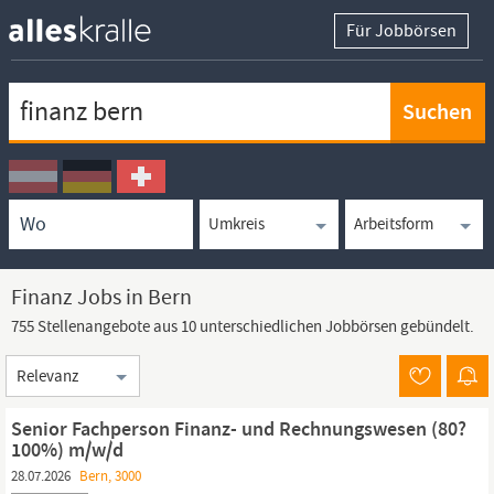
Für Jobbörsen
Keywortsuche
Ortssuche
Umkreissuche
Arbeitsform
Finanz Jobs in Bern
755 Stellenangebote aus 10 unterschiedlichen Jobbörsen gebündelt.
Sortierung
Senior Fachperson Finanz- und Rechnungswesen (80?
100%) m/w/d
28.07.2026
Bern, 3000