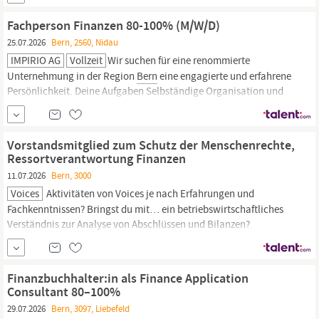
der Stadtteile 2 und 3. Du gestaltest toj-interne Weiterbildungen
und Workshops zusammen mit der Geschäftsstelle. Als Mitglied
Fachperson Finanzen 80-100% (M/W/D)
des Geschäftsleitungsgremiums...
25.07.2026
Bern, 2560, Nidau
IMPIRIO AG
Vollzeit
Wir suchen für eine renommierte
Unternehmung in der Region
Bern
eine engagierte und erfahrene
Persönlichkeit. Deine Aufgaben Selbständige Organisation und
Führung der
Finanz-
und Betriebsbuchhaltung sowie Übernahme
des Controllings Kompetente Ansprechperson für sämtliche
Finanzfragen
gegenüber Stiftungsrat,...
Vorstandsmitglied zum Schutz der Menschenrechte,
Ressortverantwortung Finanzen
11.07.2026
Bern, 3000
Voices
Aktivitäten von Voices je nach Erfahrungen und
Fachkenntnissen? Bringst du mit… ein betriebswirtschaftliches
Verständnis zur Analyse von Abschlüssen und Bilanzen?
Erfahrungen und Fachkenntnisse im
Finanz-
und
Rechnungswesen, idealerweise bei NGOs und Vereinen?
Motivation, dein Fachwissen zur Stärkung der
finanziellen
Finanzbuchhalter:in als Finance Application
Consultant 80–100%
29.07.2026
Bern, 3097, Liebefeld