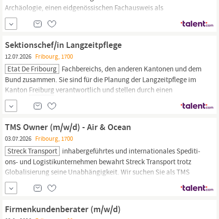
Archäologie, einen eidgenössischen Fachausweis als
Grabungstechniker/in oder eine als gleichwertig anerkannte
Ausbildung. Sie erfassen rasch die Herausforderungen der
Bewahrung des archäologischen Erbes aus dem Mittelalter und
Sektionschef/in Langzeitpflege
des baulichen Kulturerbes des Kantons
Freiburg.
Sie verfügen
12.07.2026
Fribourg, 1700
Etat De Fribourg
Fachbereichs, den anderen Kantonen und dem
Bund zusammen. Sie sind für die Planung der Langzeitpflege im
Kanton
Freiburg
verantwortlich und stellen durch einen
effizienten Einsatz der öffentlichen Mittel die
Finanzierung
der
Pflegeheime und der ambulanten Pflege sicher. Für diese Position
suchen wir eine engagierte und kommunikative
TMS Owner (m/w/d) - Air & Ocean
03.07.2026
Fribourg, 1700
Streck Transport
in­ha­ber­ge­führ­tes und in­ter­na­tio­na­les Spe­di­ti­
ons- und Lo­gis­tik­un­ter­neh­men be­wahrt Streck Trans­port trotz
Glo­ba­li­sie­rung sei­ne Un­ab­hän­gig­keit. Wir suchen Sie als TMS
Owner Air & Ocean in Vollzeit am Standort
Freiburg.
Dabei
verantworten Sie unser Transport Management System Riege
Scope. Sie sorgen für einen stabilen...
Firmenkundenberater (m/w/d)