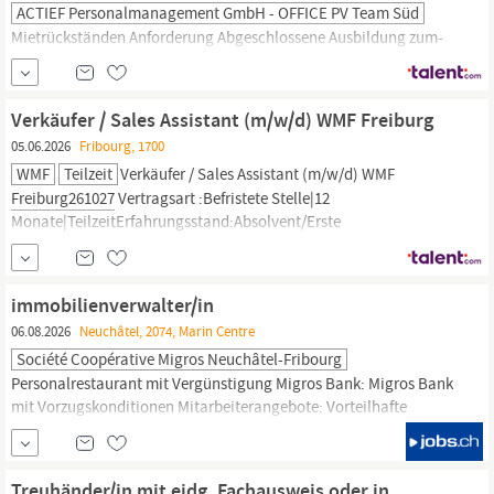
ACTIEF Personalmanagement GmbH - OFFICE PV Team Süd
Mietrückständen Anforderung Abgeschlossene Ausbildung zum-
frau (IHK) oder Weiterbildung zum-in; alternativ eine
kaufmännische Ausbildung mit fundierter Berufserfahrung in der
Immobilienwirtschaft Mehrjährige Berufserfahrung in der
Verkäufer / Sales Assistant (m/w/d) WMF Freiburg
Immobilienverwaltung, idealerweise im Gewerbebereich
05.06.2026
Fribourg, 1700
Erfahrung im Banken-,
Finanz-
oder Versicherungswesen ist von
WMF
Teilzeit
Verkäufer / Sales Assistant (m/w/d) WMF
Vorteil...
Freiburg261027
Vertragsart :Befristete Stelle|12
Monate|TeilzeitErfahrungsstand:Absolvent/Erste
Erfahrung|Wochenstunden:25 Primärer Standort :Europa-
Deutschland-Baden-WürttembergStadt:
Freiburg
Schreibe mit uns
(Deine) Geschichte Unsere Traditionsmarken Rowenta, Tefal,
immobilienverwalter/in
Krups, Moulinex, Emsa, Silit...
06.08.2026
Neuchâtel, 2074, Marin Centre
Société Coopérative Migros Neuchâtel-Fribourg
Personalrestaurant mit Vergünstigung Migros Bank: Migros Bank
mit Vorzugskonditionen Mitarbeiterangebote: Vorteilhafte
Mitarbeiterangebote Ferien: 5 Wochen Ferien Klubschule Migros:
Beteiligung an Klubschulen-Kurse Gezielte Förderung: Talent-
Management Sozial- und Personalberatung: Beratung in
Finanz-,
Treuhänder/in mit eidg. Fachausweis oder in