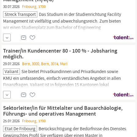
Tätigkeit als
Finanzbuchhalter?
30.07.2026
Fribourg, 1700
Streck Transport
Das Studium in der Studienrichtung Facility
Management ist vielfältig und abwechslungsreich. Zum bieten
wir einen Studienplatz zum Bachelor of Engineering
Wirtschaftsingenieurwesen – Facility Management (m/w/d) in
unserer Niederlassung
Freiburg
an. Was bringst Du mit: Gutes
Abitur oder Fachhochschulreife (mit bestandenem
Trainer/in Kundencenter 80 - 100 % - Jobsharing
möglich.
29.07.2026
Bern, 3000, Bern, 3074, Muri
Valiant
Sie bietet Privatkundinnen und Privatkunden sowie
KMU ein umfassendes, einfach verständliches Angebot in allen
Finanzfragen.
Valiant ist in folgenden 15 Kantonen lokal
verankert: Aargau, Basel-Landschaft, Basel-Stadt, Bern,
Freiburg,
Jura, Luzern, Neuenburg, Schaffhausen, Solothurn, St. Gallen,
Thurgau, Waadt, Zug und Zürich.
Sektorleiter/in für Mittelalter und Bauarchäologie,
Führungs- und operatives Management
25.07.2026
Fribourg, 1700
Etat De Fribourg
Berücksichtigung der Bedürfnisse des Dienstes.
Gewünschtes Profil Sie verfügen über einen Master in