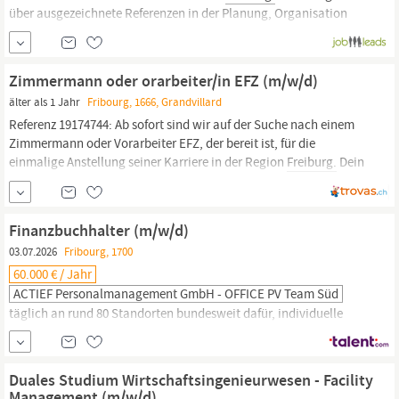
über ausgezeichnete Referenzen in der Planung, Organisation
und operativen Leitung von Massnahmen der präventiven
Archäologie, deren Prozesse Sie beherrschen, idealerweise auch
auf administrativer und
finanzieller
Ebene.
Zimmermann oder orarbeiter/in EFZ (m/w/d)
älter als 1 Jahr
Fribourg, 1666, Grandvillard
Referenz 19174744: Ab sofort sind wir auf der Suche nach einem
Zimmermann oder Vorarbeiter EFZ, der bereit ist, für die
einmalige Anstellung seiner Karriere in der Region
Freiburg.
Dein
Job/Können: • Aufrichtarbeiten, Elementbau,
Fassadensanierungen, Umbauten, Abbundarbeiten, Terrassen, PV
Anlagen resp. alles rund um den Holzbau •
Finanzbuchhalter (m/w/d)
03.07.2026
Fribourg, 1700
60.000 € / Jahr
ACTIEF Personalmanagement GmbH - OFFICE PV Team Süd
täglich an rund 80 Standorten bundesweit dafür, individuelle
Potenziale zu erkennen und nachhaltige Verbindungen zu
schaffen. Aufgaben In Direktvermittlung suchen wir für unseren
Kunden aus
Freiburg
einen
Finanzbuchhalter
(m/w/d).
Duales Studium Wirtschaftsingenieurwesen - Facility
(Jahresgehalt bis zu 60.000€) Du suchst eine neue berufliche
Management (m/w/d)