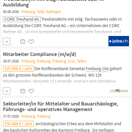
Rechts- und Gesundheitsfragen Es werden nur Online...
Ausbildung
05.08.2026
Fribourg, 3186, Düdingen
CORE Treuhand AG
Treuhänder/in mit eidg. Fachausweis oder in
Ausbildung Die CORE Treuhand AG – ein Unternehmen der CORE
Partner AG - ist eine kompetente und renommierte Treuhand- und
Beratungsgesellschaft mit Standorten in Düdingen, Bern und
Freiburg.
Mit rund 90 Mitarbeitenden bieten wir unseren Kunden
umfassende Dienstleistungen in den Bereichen Treuhand,
Mitarbeiter Compliance (m/w/d)
30.07.2026
Fribourg, Freiburg, Fribourg, 1712, Tafers
125.000 € / Jahr
Die Raiffeisenbank Sensetal
Freiburg-Ost
gehört
zu den grössten Raiffeisenbanken der Schweiz. Mit 129
Mitarbeitenden, darunter 11 Lernende, sind wir eine attraktive
Arbeitgeberin mit starker regionaler Verankerung. Wir pflegen
eine partnerschaftliche Unternehmenskultur, die von Dialog,
Fairness und sozialer Verantwortung geprägt ist.
Sektorleiter/in für Mittelalter und Bauarchäologie,
Führungs- und operatives Management
27.07.2026
Fribourg, Freiburg
150.000 € / Jahr
archäologischen Erbes aus dem Mittelalter und
des baulichen Kulturerbes des Kantons
Freiburg.
Sie verfügen