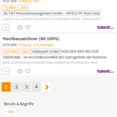
03.07.2026
Fribourg, 1700
73.000 € / Jahr
ACTIEF Personalmanagement GmbH - OFFICE PV Team Süd
täglich an rund 80 Standorten bundesweit dafür, individuelle
Potenziale zu erkennen und nachhaltige Verbindungen zu
schaffen. Aufgaben In Direktvermittlung suchen wir für unseren
Kunden in
Freiburg
mehrere Firmenkundenberater (m/w/d). (Bis
Hochbauzeichner (80-100%)
zu 85.000,00€ Jahresbruttogehalt.) Du bringst mehrere Jahre
22.05.2026
Fribourg, 3178, Bösingen
Berufserfahrung im Bankenumfeld mit und suchst derzeit...
120.000 € / Jahr
Addexpert GmbH
VON DER IDEE BIS ZUR
ÜBERGABE ; Im Architekturumfeld des Grenzgebiets der Kantone
Bern und
Freiburg
entsteht eine vielseitige Position für eine
Person, die präzise Planung, direkte Zusammenarbeit und
Projekte von der ersten Idee bis zur Übergabe schätzt. Der
Arbeitgeber ist ein etabliertes Büro mit stabiler Auslastung und
einem eingespielten Team, das...
1
2
3
4
Berufe & Begriffe
+ Alle