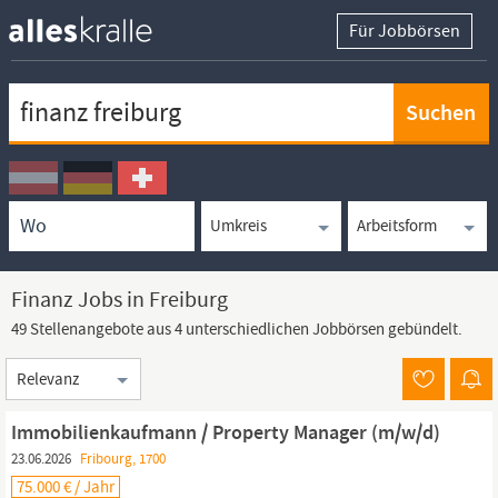
Für Jobbörsen
Keywortsuche
Ortssuche
Umkreissuche
Arbeitsform
Finanz Jobs in Freiburg
49 Stellenangebote aus 4 unterschiedlichen Jobbörsen gebündelt.
Sortierung
Immobilienkaufmann / Property Manager (m/w/d)
23.06.2026
Fribourg, 1700
75.000 € / Jahr