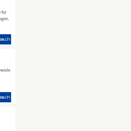
 für
ungen,
eweile