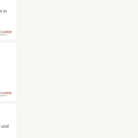
n in
e und
,