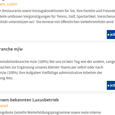
ern, Luzern
Restaurants sowie Vorzugskonditionen für Sie, Ihre Familie und Freunde
eile umfassen Vergünstigungen für Tennis, Golf, Sportartikel, Versicher
tät unterstützen wir: Die Anreise mit öffentlichen Verkehrsmitteln wird
branche m/w
Immobilienbranche m/w (100%) Bei uns ist kein Tag wie der andere, Lang
 suchen zur Ergänzung unseres kleinen Teams per sofort oder nach
/w (100%) Ihre Aufgaben Vielfältige administrative Arbeiten der
ung Neu...
einem bekannten Luxusbetrieb
sstad
ngebote Gezielte Weiterbildungsprogramme sowie reale interne