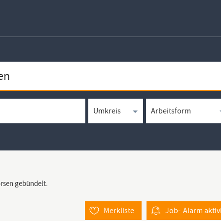
örsen gebündelt.
Merkliste
Job-
Alarm
aktiv