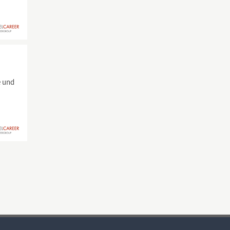
e und
,