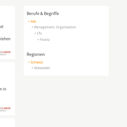
Berufe & Begriffe
+ Alle
kel
+ Management, Organisation
+ Cfo
stehen
+ Finanz
Regionen
+ Schweiz
+ Nidwalden
n in