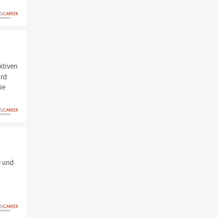
ktiven
ird
ie
e und
,