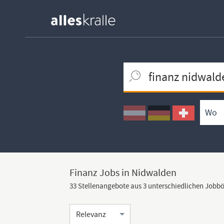
Keywortsuche
Ortssuche
Umkreissuche
Arbeitsform
Finanz Jobs in Nidwalden
33 Stellenangebote aus 3 unterschiedlichen Jobb
Sortierung