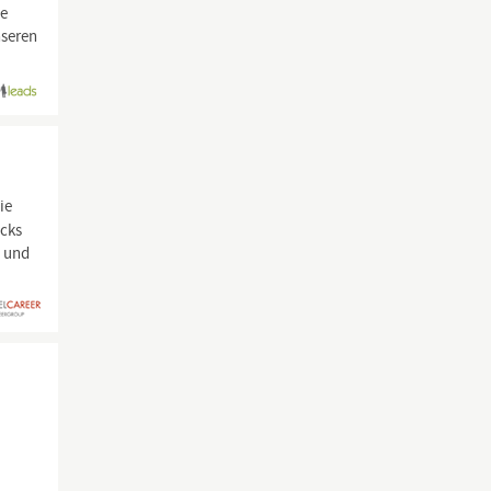
te
nseren
ie
ecks
t und