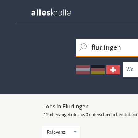
Keywortsuche
Ortssuche
Umkreissuche
Arbeitsform
Jobs in Flurlingen
7 Stellenangebote aus 3 unterschiedlichen Jobbö
Sortierung