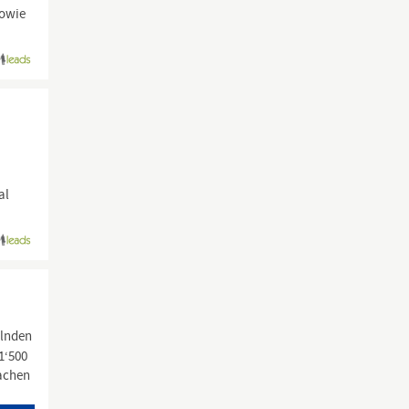
sowie
al
elnden
1‘500
machen