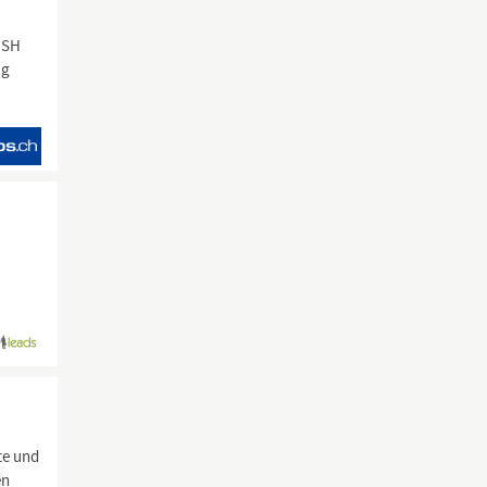
SH
ag
i
te und
en