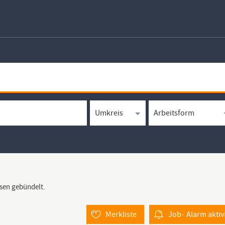
rsen gebündelt.
Merkliste
Job-
Alarm
aktiv