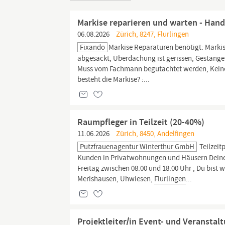
Markise reparieren und warten - Han
06.08.2026
Zürich, 8247, Flurlingen
Fixando
Markise Reparaturen benötigt: Markise 
abgesackt, Überdachung ist gerissen, Gestänge 
Muss vom Fachmann begutachtet werden, Keine 
besteht die Markise? :...
Raumpfleger in Teilzeit (20-40%)
11.06.2026
Zürich, 8450, Andelfingen
Putzfrauenagentur Winterthur GmbH
Teilzeit
Kunden in Privatwohnungen und Häusern Deine A
Freitag zwischen 08:00 und 18:00 Uhr ; Du bist w
Merishausen, Uhwiesen,
Flurlingen
...
Projektleiter/in Event- und Veranstal