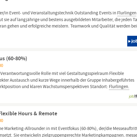
ter/in Event- und Veranstaltungstechnik Outstanding Events in
Flurlingen
t sie auf langjährige und bestens ausgebildeten Mitarbeiter, die jeden T
eran gehen und erfolgreiche meistern. Teamwork und Qualität werden be
us (60-80%)
00
Verantwortungsvolle Rolle mit viel Gestaltungsspielraum Flexible
rekter Austausch und kurze Wege innerhalb der Gruppe Inhabergeführtes
rktposition und klaren Wachstumsperspektiven Standort:
Flurlingen.
Flexible Hours & Remote
00
ne Marketing-Allrounder:in mit Eventfokus (60-80%), der/die Messeauftrit
umsetzt. Sie entwickeln zielgruppengerechte Marketingkampagnen, mess