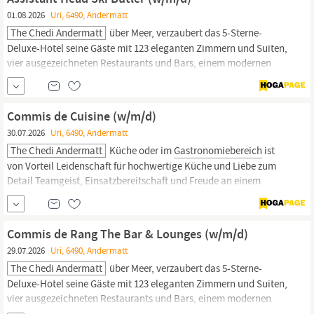
bedeutendsten Arbeitgeberinnen der Region
Uri
01.08.2026
Uri, 6490, Andermatt
The Chedi Andermatt
über Meer, verzaubert das 5-Sterne-
Deluxe-Hotel seine Gäste mit 123 eleganten Zimmern und Suiten,
vier ausgezeichneten Restaurants und Bars, einem modernen
Health Club und einem Wellnessbereich, der in der Schweiz wohl
einzigartig ist, eine Oase der Ruhe und Entspannung – auf 2’400
Quadratmetern. Der bekannte Hotel- und
Gastroführer
Commis de Cuisine (w/m/d)
GaultMillau
30.07.2026
Uri, 6490, Andermatt
The Chedi Andermatt
Küche oder im
Gastronomiebereich
ist
von Vorteil Leidenschaft für hochwertige Küche und Liebe zum
Detail Teamgeist, Einsatzbereitschaft und Freude an einem
schnelllebigen Umfeld Flexibilität bezüglich Arbeitszeiten und
unterschiedlichen Aufgabenbereichen Selbständige, präzise und
sorgfältige Arbeitsweise Darauf kannst du dich freuen Arbeitsplatz
Commis de Rang The Bar & Lounges (w/m/d)
in...
29.07.2026
Uri, 6490, Andermatt
The Chedi Andermatt
über Meer, verzaubert das 5-Sterne-
Deluxe-Hotel seine Gäste mit 123 eleganten Zimmern und Suiten,
vier ausgezeichneten Restaurants und Bars, einem modernen
Health Club und einem Wellnessbereich, der in der Schweiz wohl