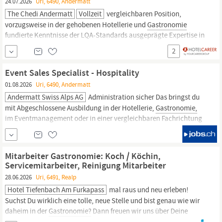
24.07.2026
Uri, 6490, Andermatt
The Chedi Andermatt
Vollzeit
vergleichbaren Position,
vorzugsweise in der gehobenen Hotellerie und
Gastronomie
fundierte Kenntnisse der LQA-Standards ausgeprägte Expertise in
den Bereichen Wein und Getränkekunde exzellente
2
Kommunikations- und Führungskompetenzen Teamfähigkeit,
Belastbarkeit und Flexibilität
Event Sales Specialist - Hospitality
01.08.2026
Uri, 6490, Andermatt
Andermatt Swiss Alps AG
Administration sicher Das bringst du
mit Abgeschlossene Ausbildung in der Hotellerie,
Gastronomie,
im Eventmanagement oder in einer vergleichbaren Fachrichtung
Erste Berufserfahrung im Event Sales, Conference Services, Event
Management oder in der Hotellerie ist von Vorteil Erfahrung in der
Erstellung von Offerten, der Koordination von Veranstaltungen...
Mitarbeiter Gastronomie: Koch / Köchin,
Servicemitarbeiter, Reinigung Mitarbeiter
28.06.2026
Uri, 6491, Realp
Hotel Tiefenbach Am Furkapass
mal raus und neu erleben!
Suchst Du wirklich eine tolle, neue Stelle und bist genau wie wir
daheim in der
Gastronomie?
Dann freuen wir uns über Deine
vollständigen Bewerbungsunterlagen per Mail mit Angaben ab /