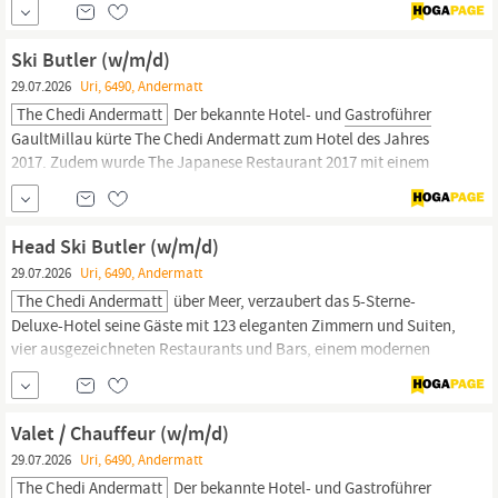
einzigartig ist, eine Oase der Ruhe und Entspannung – auf 2’400
Quadratmetern. Der bekannte Hotel- und
Gastroführer
Ski Butler (w/m/d)
GaultMillau
29.07.2026
Uri, 6490, Andermatt
The Chedi Andermatt
Der bekannte Hotel- und
Gastroführer
GaultMillau kürte The Chedi Andermatt zum Hotel des Jahres
2017. Zudem wurde The Japanese Restaurant 2017 mit einem
Michelin-Stern ausgezeichnet. The Chedi Andermatt bietet
Einblicke in eine andere Welt und Ausblicke auf ein
unvergleichliches Stück Schweiz.
Head Ski Butler (w/m/d)
29.07.2026
Uri, 6490, Andermatt
The Chedi Andermatt
über Meer, verzaubert das 5-Sterne-
Deluxe-Hotel seine Gäste mit 123 eleganten Zimmern und Suiten,
vier ausgezeichneten Restaurants und Bars, einem modernen
Health Club und einem Wellnessbereich, der in der Schweiz wohl
einzigartig ist, eine Oase der Ruhe und Entspannung – auf 2’400
Quadratmetern. Der bekannte Hotel- und
Gastroführer
Valet / Chauffeur (w/m/d)
GaultMillau
29.07.2026
Uri, 6490, Andermatt
The Chedi Andermatt
Der bekannte Hotel- und
Gastroführer