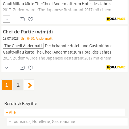
GaultMillau kürte The Chedi Andermatt zum Hotel des Jahres
2017. Zudem wurde The Japanese Restaurant 2017 mit einem
Michelin-Stern ausgezeichnet. The Chedi Andermatt bietet
Einblicke in eine andere Welt und Ausblicke auf ein
unvergleichliches Stück Schweiz.
Chef de Partie (w/m/d)
18.07.2026
Uri, 6490, Andermatt
The Chedi Andermatt
Der bekannte Hotel- und
Gastroführer
GaultMillau kürte The Chedi Andermatt zum Hotel des Jahres
2017. Zudem wurde The Japanese Restaurant 2017 mit einem
Michelin-Stern ausgezeichnet. The Chedi Andermatt bietet
Einblicke in eine andere Welt und Ausblicke auf ein
unvergleichliches Stück Schweiz.
1
2
Berufe & Begriffe
+ Alle
+ Tourismus, Hotellerie, Gastronomie