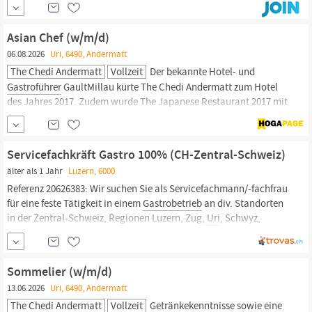
bis wann interessiert, eine Saison oder gern länger,
Lohnvorstellung, Zeugnisse & Referenzen Dann melde Dich bei
Asian Chef (w/m/d)
uns, wir freuen uns.
06.08.2026
Uri, 6490, Andermatt
The Chedi Andermatt
Vollzeit
Der bekannte Hotel- und
Gastroführer
GaultMillau kürte The Chedi Andermatt zum Hotel
des Jahres 2017. Zudem wurde The Japanese Restaurant 2017 mit
einem Michelin-Stern ausgezeichnet. The Chedi Andermatt bietet
Einblicke in eine andere Welt und Ausblicke auf ein
unvergleichliches Stück Schweiz.
Servicefachkräft Gastro 100% (CH-Zentral-Schweiz)
älter als 1 Jahr
Luzern, 6000
Referenz 20626383: Wir suchen Sie als Servicefachmann/-fachfrau
für eine feste Tätigkeit in einem
Gastrobetrieb
an div. Standorten
in der Zentral-Schweiz, Regionen Luzern, Zug,
Uri
, Schwyz,
Nidwalden, Obwalden. Eine Arbeitsaufnahme kann sofort
erfolgen oder zum nächstmöglichen Zeitpunkt – je nach Ihrer
Verfügbarkeit und direkter...
Sommelier (w/m/d)
13.06.2026
Uri, 6490, Andermatt
The Chedi Andermatt
Vollzeit
Getränkekenntnisse sowie eine