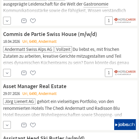
ausgeprägte Leidenschaft für die Welt der
Gastronomie
Kommunikationsstärke sowie die Fähigkeit, Wissen verständlich
und begeisternd zu vermitteln Selbstständige, strukturierte und
1
verantwortungsbewusste Arbeitsweise. Verkaufsstärke und die
Fähigkeit, Gäste für hochwertige Produkte und Empfehlungen zu
Commis de Partie Swiss House (m/w/d)
begeistern Sehr gute...
18.04.2026
Uri, 6490, Andermatt
Andermatt Swiss Alps AG
Vollzeit
Du liebst es, mit frischen
Zutaten zu arbeiten, kreative Gerichte mitzugestalten und Teil
eines dynamischen Küchenteams zu sein? Dann könnte das genau
deine nächste Herausforderung sein. Im Swiss House Andermatt
1
verbinden wir moderne
Gastronomie
mit alpinem Charme – und
suchen motivierte Talente, die unsere Leidenschaft teilen.
Asset Manager Real Estate
29.07.2026
Uri, 6490, Andermatt
Jörg Lienert AG
gehört ein vielseitiges Portfolio; von den
renommierten Hotels The Chedi Andermatt und Radisson Blu
Hotel Reussen über Wohnliegenschaften sowie Shopping- und
Gastronomieangeboten
bis hin zum 18-Loch-Championship-
Golfplatz und der preisgekrönten Konzerthalle. Mit ihrem starken
Engagement zählt die Andermatt Swiss Alps AG zu den
Assistant Head Ski Butler (w/m/d)