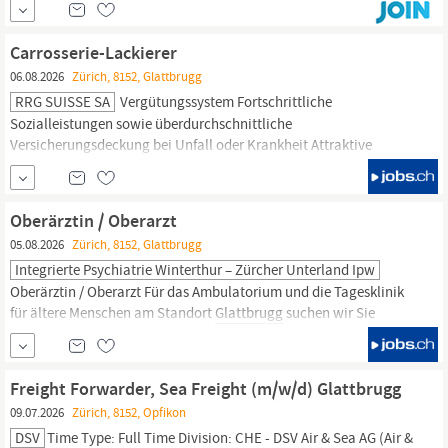
Sehr gute Verkehrsanbindung (200m Bahnhof
Glattbrugg)
Sind
Sie bereit für den nächsten Karriereschritt? Dann lassen Sie uns
Carrosserie-Lackierer
einander kennenlernen!
06.08.2026
Zürich, 8152, Glattbrugg
RRG SUISSE SA
Vergütungssystem Fortschrittliche
Sozialleistungen sowie überdurchschnittliche
Versicherungsdeckung bei Unfall oder Krankheit Attraktive
Karrieremöglichkeiten durch individuelle Förderung und
Unterstützung bei Weiterbildungen Spezielle
Mitarbeiterkonditionen beim Kauf oder Leasing eines Fahrzeuges
Oberärztin / Oberarzt
RRG Suisse SA, Thurgauerstrasse 103, 8152
Glattbrugg
...
05.08.2026
Zürich, 8152, Glattbrugg
Integrierte Psychiatrie Winterthur – Zürcher Unterland Ipw
Oberärztin / Oberarzt Für das Ambulatorium und die Tagesklinik
für ältere Menschen am Standort
Glattbrugg
suchen wir Sie
Oberärztin / Oberarzt 80% Aufgaben Leitung der medizinisch-
therapeutischen Behandlung psychisch kranker Menschen, in der
Regel im Pensionsalter oder mit für das Alter typischen
Freight Forwarder, Sea Freight (m/w/d) Glattbrugg
Erkrankungen Umsetzung fortschrittlicher Behandlungskonzepte
09.07.2026
Zürich, 8152, Opfikon
DSV
Time Type: Full Time Division: CHE - DSV Air & Sea AG (Air &