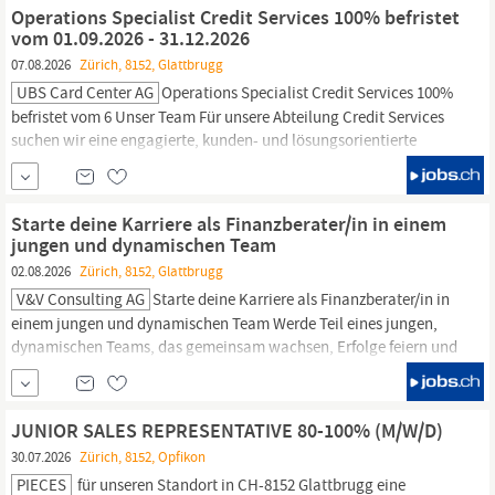
email; consulting customers and company’s employees on
Operations Specialist Credit Services 100% befristet
technical issues of...
vom 01.09.2026 - 31.12.2026
07.08.2026
Zürich, 8152, Glattbrugg
UBS Card Center AG
Operations Specialist Credit Services 100%
befristet vom 6 Unser Team Für unsere Abteilung Credit Services
suchen wir eine engagierte, kunden- und lösungsorientierte
Persönlichkeit mit einem professionellen Auftreten. Sie
unterstützen unser motivierte Teams im Bereich Inkasso und New
Account Services und tragen so aktiv zum Unternehmenserfolg
Starte deine Karriere als Finanzberater/in in einem
bei. Es erwartet Sie eine...
jungen und dynamischen Team
02.08.2026
Zürich, 8152, Glattbrugg
V&V Consulting AG
Starte deine Karriere als Finanzberater/in in
einem jungen und dynamischen Team Werde Teil eines jungen,
dynamischen Teams, das gemeinsam wachsen, Erfolge feiern und
neue Wege gehen will. Bei uns erwarten dich echte
Entwicklungsmöglichkeiten, viel Eigenverantwortung und ein
modernes Arbeitsumfeld. Du bist motiviert, zuverlässig und bereit,
JUNIOR SALES REPRESENTATIVE 80-100% (M/W/D)
etwas aufzubauen? Dann freuen...
30.07.2026
Zürich, 8152, Opfikon
PIECES
für unseren Standort in CH-8152
Glattbrugg
eine