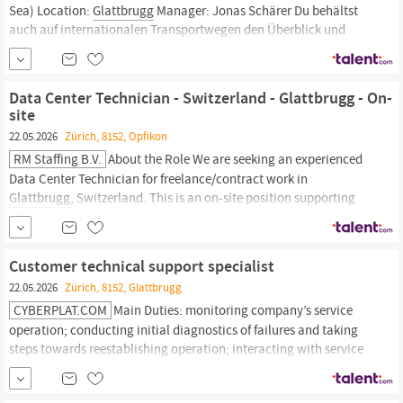
Sea) Location:
Glattbrugg
Manager: Jonas Schärer Du behältst
auch auf internationalen Transportwegen den Überblick und
sorgst dafür, dass Seefrachtsendungen zuverlässig ihr Ziel
erreichen? Dann werde Teil von DSV Air & Sea in
Glattbrugg!
In
dieser...
Data Center Technician - Switzerland - Glattbrugg - On-
site
22.05.2026
Zürich, 8152, Opfikon
RM Staffing B.V.
About the Role We are seeking an experienced
Data Center Technician for freelance/contract work in
Glattbrugg,
Switzerland. This is an on-site position supporting
mission-critical infrastructure at premier data center facilities.
Compensation CHF35-50/hr (CHF hourly) Rates vary based on
experience level and project complexity.
Customer technical support specialist
22.05.2026
Zürich, 8152, Glattbrugg
CYBERPLAT.COM
Main Duties: monitoring company’s service
operation; conducting initial diagnostics of failures and taking
steps towards reestablishing operation; interacting with service
providers; consulting customers on questions concerning
company’s business by means of forum, chat, phone, Skype, and