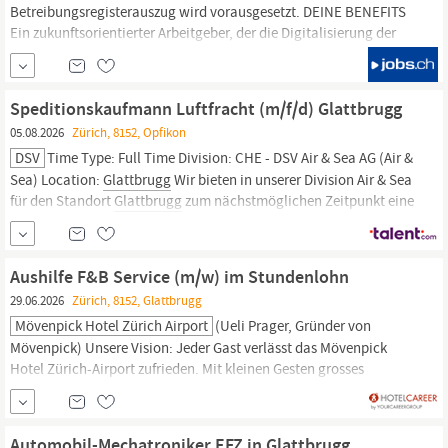
Betreibungsregisterauszug wird vorausgesetzt. DEINE BENEFITS
Ein zukunftsorientierter Arbeitgeber, der die Digitalisierung der
Wirtschaft vorantreibt Ein dynamisches Umfeld in einer
Unternehmung mit globalen Strukturen Zentraler Arbeitsplatz in
Glattbrugg
mit Möglichkeit zum Homeoffice Beteiligung an Reka-
Speditionskaufmann Luftfracht (m/f/d) Glattbrugg
Checks sowie...
05.08.2026
Zürich, 8152, Opfikon
DSV
Time Type: Full Time Division: CHE - DSV Air & Sea AG (Air &
Sea) Location:
Glattbrugg
Wir bieten in unserer Division Air & Sea
für den Standort
Glattbrugg
zum nächstmöglichen Zeitpunkt eine
Anstellung als Speditionskaufmann Luftfracht (m/w/d). Du liebst
es, die Welt zu vernetzen und logistische Herausforderungen zu
meistern?
Aushilfe F&B Service (m/w) im Stundenlohn
29.06.2026
Zürich, 8152, Glattbrugg
Mövenpick Hotel Zürich Airport
(Ueli Prager, Gründer von
Mövenpick) Unsere Vision: Jeder Gast verlässt das Mövenpick
Hotel Zürich-Airport zufrieden. Mit kleinen Gesten grosses
bewirken. #wemakemoments Das Mövenpick Hotel Zürich Airport
verfügt über 300 Gästezimmer und Suiten, 13 Tagungs- &
Banketträume sowie einen Fitnessbereich und eine Crew
Automobil-Mechatroniker EFZ in Glattbrugg