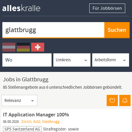
Für Jobbörsen
Keywortsuche
Ortssuche
Umkreissuche
Arbeitsform
Jobs in Glattbrugg
85 Stellenangebote aus 6 unterschiedlichen Jobbörsen gebündelt.
Sortierung
IT Application Manager 100%
06.08.2026
Zürich, 8152, Glattbrugg
SPS Switzerland AG
Strafregister- sowie