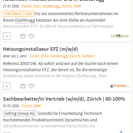
Hospitality Lounge. Das Gastronomieangebot umfasst...
27.07.2026
Zürich, 8152, Glattbrugg, Zürich, 8000
100.000 € / Jahr
Für ein renommiertes Partnerunternehmen im
Raum
Glattbrugg
besetzen wir eine Stelle als Automobil-
Mechatroniker EFZ. Du führst Servicearbeiten an Fahrzeugen
durch, diagnostizierst Störungen und reparierst mechanische,
elektrische und elektronische Systeme. Dabei arbeitest du mit
modernen Diagnosetools und sorgst
Heizungsinstallaeur EFZ (m/w/d)
älter als 1 Jahr
Zürich, 8152, Glattbrugg, Zürich, Opfikon
Referenz 20507146: Ab sofort sind wir auf der Suche nach einem
Heizungsinstallateur EFZ, der bereit ist, für die einmalige
Anstellung seiner Karriere in der Region
Glattbrugg.
Dein
Job/Können: • montieren von verschiedensten Arten von
Heizsystemen • Mit Montageplänen verlegen von Baustelle die
Leitungen für Warm- oder Kühlwasser • schneiden von...
Sachbearbeiter/in Vertrieb (w/m/d), Zürich | 80-100%
07.07.2026
Zürich, 8000
Gehrig Group AG
Gründliche Einarbeitung Technisch
hochstehendes Produktsortiment Dynamisches und
zukunftsorientiertes Unternehmen Fortschrittliche
Anstellungsbedingungen Moderner und grosszügiger Arbeitsplatz