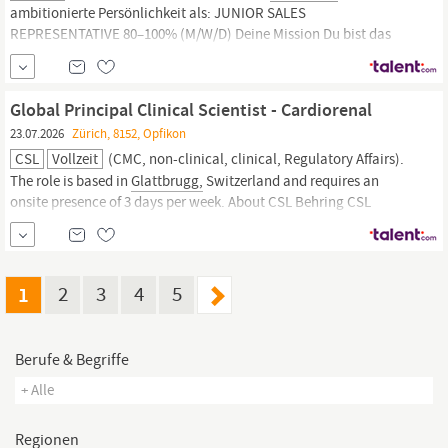
ambitionierte Persönlichkeit als: JUNIOR SALES
REPRESENTATIVE 80–100% (M/W/D) Deine Mission Du bist das
Gesicht unserer Marke im Schweizer und Liechtensteiner Markt.
Du entwickelst bestehende Kundenbeziehungen weiter, gewinnst
neue Partner und trägst aktiv dazu bei, unsere Marktposition
Global Principal Clinical Scientist - Cardiorenal
auszubauen.
23.07.2026
Zürich, 8152, Opfikon
CSL
Vollzeit
(CMC, non-clinical, clinical, Regulatory Affairs).
The role is based in
Glattbrugg,
Switzerland and requires an
onsite presence of 3 days per week. About CSL Behring CSL
Behring is a global biotherapeutics leader driven by our promise
to save lives. Focused on serving patients’ needs by using the
latest technologies, we discover, develop and deliver...
1
2
3
4
5
Berufe & Begriffe
+ Alle
Regionen