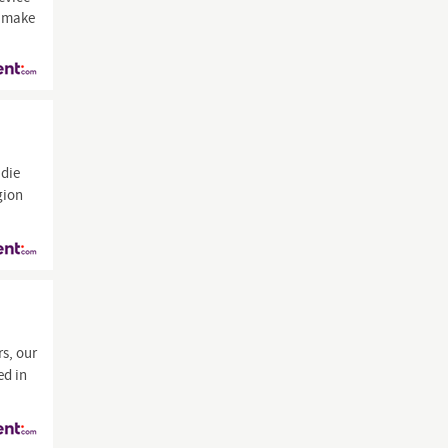
s make
 die
gion
rs, our
ed in