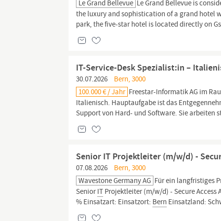
Le Grand Bellevue
Le Grand Bellevue is consid
the luxury and sophistication of a grand hotel
park, the five-star hotel is located directly o
IT-Service-Desk Spezialist:in – Italien
30.07.2026
Bern, 3000
100.000 € / Jahr
Freestar-Informatik AG im R
Italienisch. Hauptaufgabe ist das Entgegenn
Support von Hard- und Software. Sie arbeiten s
Senior IT Projektleiter (m/w/d) - Secu
07.08.2026
Bern, 3000
Wavestone Germany AG
Für ein langfristiges
Senior
IT
Projektleiter (m/w/d) - Secure Access 
% Einsatzart: Einsatzort:
Bern
Einsatzland: Schwe