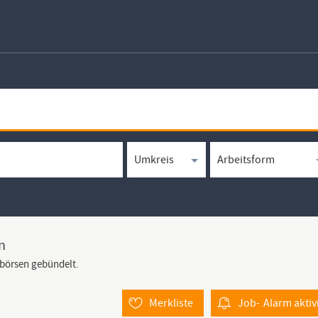
n
bbörsen gebündelt.
Merkliste
Job-
Alarm
aktiv