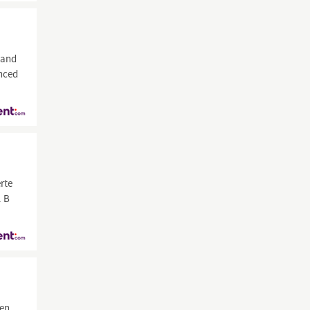
land
enced
rte
. B
en,