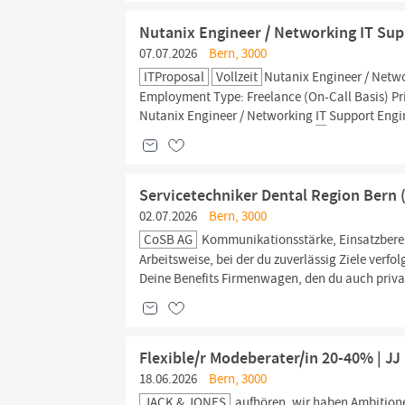
Nutanix Engineer / Networking IT Sup
07.07.2026
Bern, 3000
ITProposal
Vollzeit
Nutanix Engineer / Netw
Employment Type: Freelance (On-Call Basis) Pr
Nutanix Engineer / Networking
IT
Support Engine
Servicetechniker Dental Region Bern
02.07.2026
Bern, 3000
CoSB AG
Kommunikationsstärke, Einsatzberei
Arbeitsweise, bei der du zuverlässig Ziele verfo
Deine Benefits Firmenwagen, den du auch priv
Flexible/r Modeberater/in 20-40% | J
18.06.2026
Bern, 3000
JACK & JONES
aufhören, wir haben Ambitionen