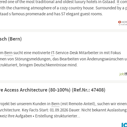
ered one of the most traditional and oldest luxury hotels in Gstaad.
It
com
 with the charming atmosphere of a cozy country house. Surrounded by a 
n Gstaad s famous promenade and has 57 elegant guest rooms.
isch (Bern)
aum
Bern
sucht eine motivierte
IT
-Service-Desk Mitarbeiter:in mit Fokus
ehmen von Störungsmeldungen, das Bearbeiten von Änderungswünschen u
trukturiert, bringen Deutschkenntnisse mind.
re Access Architecture (80-100%) (Ref.Nr.: 47408)
 Projekt bei unserem Kunden in
Bern
(mit Remote-Anteil), suchen wir einen
Architecture. Key Facts Start: 01.09.2026 Dauer: Nicht bekannt Auslastung
iz Ihre Aufgaben • Erstellung strukturierter...