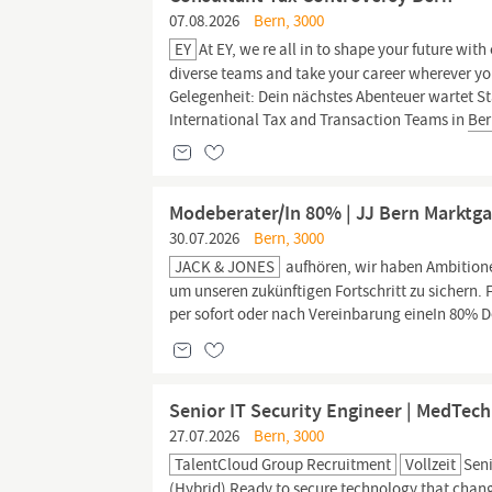
07.08.2026
Bern, 3000
EY
At EY, we re all in to shape your future wi
diverse teams and take your career wherever y
Gelegenheit: Dein nächstes Abenteuer wartet Sta
International Tax and Transaction Teams in
Be
Modeberater/In 80% | JJ Bern Marktg
30.07.2026
Bern, 3000
JACK & JONES
aufhören, wir haben Ambitionen
um unseren zukünftigen Fortschritt zu sichern
per sofort oder nach Vereinbarung eineIn 80% 
Senior IT Security Engineer | MedTech
27.07.2026
Bern, 3000
TalentCloud Group Recruitment
Vollzeit
Sen
(Hybrid) Ready to secure technology that change