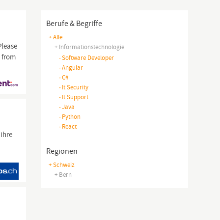
Berufe & Begriffe
+ Alle
Please
+ Informationstechnologie
g from
-
Software Developer
-
Angular
-
C#
-
It Security
-
It Support
-
Java
-
Python
-
React
ihre
Regionen
+ Schweiz
+ Bern