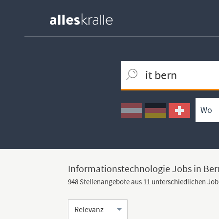
Keywortsuche
Ortssuche
Umkreissuche
Arbeitsform
Informationstechnologie Jobs in Ber
948 Stellenangebote aus 11 unterschiedlichen Jo
Sortierung