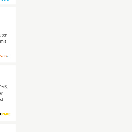
g
uten
 mit
(PMS,
er
st