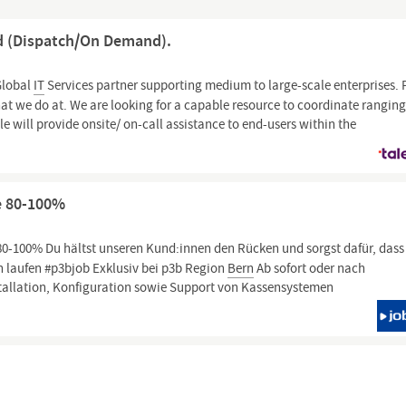
nd (Dispatch/On Demand).
Global
IT
Services partner supporting medium to large-scale enterprises. 
at we do at. We are looking for a capable resource to coordinate rangin
le will provide onsite/ on-call assistance to end-users within the
e 80-100%
0-100% Du hältst unseren Kund:innen den Rücken und sorgst dafür, dass 
h laufen #p3bjob Exklusiv bei p3b Region
Bern
Ab sofort oder nach
tallation, Konfiguration sowie Support von Kassensystemen