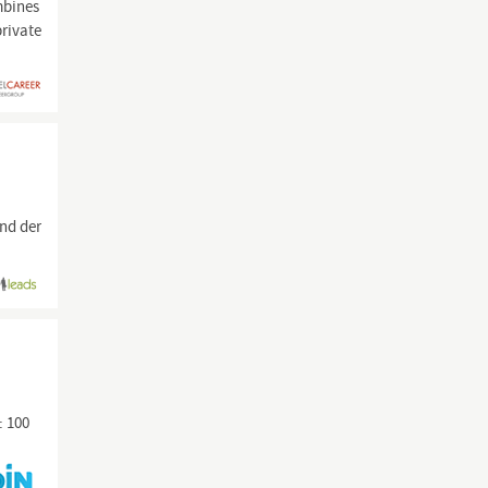
bines
private
nd der
: 100