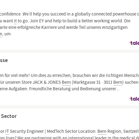
th confidence. We ll help you succeed in a globally connected powerhouse 
ou want
it
to go. Join EY and help to build a better working world. Die
rte eine erfolgreiche Karriere und werde Teil unseres einzigartigen
rn
, um
asse
 für viel mehr! Um dies zu erreichen, brauchen wir die richtigen Mensch
. Für unseren Store JACK & JONES
Bern
(Marktgasse 31 · 3011
Bern
) suchen
Deine Aufgaben: Freundliche Beratung und Bedienung unserer...
 Sector
ior
IT
Security Engineer | MedTech Sector Location:
Bern
Region, Switzer
s lives? We are partnering with an international leader in the medical d