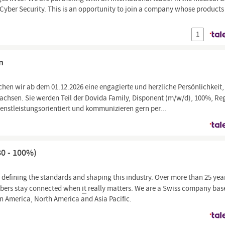
 of Cyber Security. This is an opportunity to join a company whose product
1
n
hen wir ab dem 01.12.2026 eine engagierte und herzliche Persönlichkeit,
wachsen. Sie werden Teil der Dovida Family, Disponent (m/w/d), 100%, Re
ienstleistungsorientiert und kommunizieren gern per...
80 - 100%)
 defining the standards and shaping this industry. Over more than 25 yea
ribers stay connected when
it
really matters. We are a Swiss company bas
in America, North America and Asia Pacific.