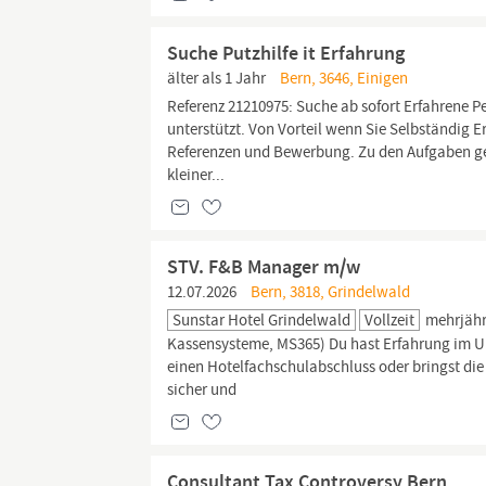
Suche Putzhilfe it Erfahrung
älter als 1 Jahr
Bern, 3646, Einigen
Referenz 21210975: Suche ab sofort Erfahrene 
unterstützt. Von Vorteil wenn Sie Selbständig
Referenzen und Bewerbung. Zu den Aufgaben ge
kleiner...
STV. F&B Manager m/w
12.07.2026
Bern, 3818, Grindelwald
Sunstar Hotel Grindelwald
Vollzeit
mehrjähri
Kassensysteme, MS365) Du hast Erfahrung im Um
einen Hotelfachschulabschluss oder bringst die
sicher und
Consultant Tax Controversy Bern