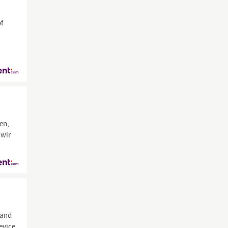
of
en,
 wir
land
evice