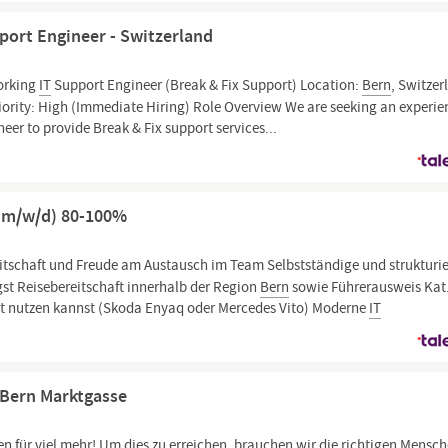
port Engineer - Switzerland
orking
IT
Support Engineer (Break & Fix Support) Location:
Bern
, Switzer
iority: High (Immediate Hiring) Role Overview We are seeking an experi
er to provide Break & Fix support services...
 (m/w/d) 80-100%
tschaft und Freude am Austausch im Team Selbstständige und strukturie
lgst Reisebereitschaft innerhalb der Region
Bern
sowie Führerausweis Kat
at nutzen kannst (Skoda Enyaq oder Mercedes Vito) Moderne
IT
J Bern Marktgasse
 für viel mehr! Um dies zu erreichen, brauchen wir die richtigen Mensch