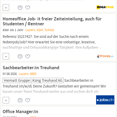
Berufsausübungsbewilligung für den Kanton
Luzern
muss vor
Stellenantritt vorliegen Sehr gute Englischkenntnisse Erfahrung
in der Anwendung von spezifischen
IT
-Applikationen zur
Homeoffice Job- it freier Zeiteinteilung, auch für
Aufzeichnung klinischer...
Studenten / Rentner
älter als 1 Jahr
Luzern, 6247, Schötz
Referenz 15217427: Sie sind auf der Suche nach einem
Nebenjob/Job? Hier erwartet Sie eine vielseitige, kreative,
nachhaltige und Ortsunabhängige Tätigkeit. Ihre Aufgaben: -
Selbständige Kundenaquise (Per Telefon, Social Media oder
persönlich) -Beratung und Betreuung von bestehenden Kunden -
Koordination von Bestellungen Ihr Profil: -Mind. 18 Jahre alt -
Sachbearbeiter:in Treuhand
Mami, Studentin...
07.08.2026
Luzern, 6003
Heimatt Gruppe | Küng Treuhand AG
Sachbearbeiter:in
Treuhand (m/w/d) Deine Zukunft? Gestalten wir gemeinsam! Wir
bauen unser Team Treuhand weiter aus und suchen dich als
Verstärkung am Standort
Luzern.
Es erwarten dich
abwechslungsreiche Aufgaben im spannenden KMU-Umfeld.
Durch unsere vielseitige Mandatsstruktur sowie durch direkten
Office Manager:In
Kundenkontakt wird dir garantiert nicht langweilig. Die