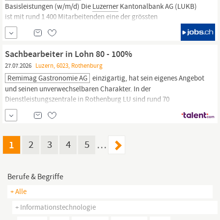
Basisleistungen (w/m/d) Die
Luzerner
Kantonalbank AG (LUKB)
ist mit rund 1 400 Mitarbeitenden eine der grössten
Kantonalbanken. Als zentrale Drehscheibe in Zusammenarbeit
mit den Vertriebseinheiten, dem Produktmanagement und der ICT
verantwortet das Team Fachbetrieb &
Sachbearbeiter in Lohn 80 - 100%
27.07.2026
Luzern, 6023, Rothenburg
Remimag Gastronomie AG
einzigartig, hat sein eigenes Angebot
und seinen unverwechselbaren Charakter. In der
Dienstleistungszentrale in Rothenburg LU sind rund 70
Mitarbeitende in den Bereichen Organisation, Finanzen, Personal,
Infrastruktur und Instandhaltung, Food & Beverage, Marketing,
Dekoration sowie
IT
tätig und leben eine herzliche und lebendige
Unternehmenskultur.
1
2
3
4
5
…
Berufe & Begriffe
+ Alle
+ Informationstechnologie