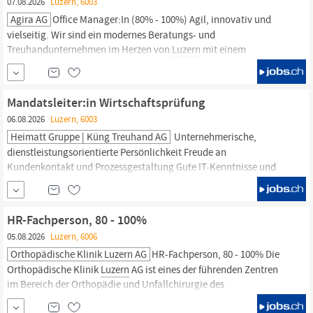
07.08.2026
Luzern, 6003
Agira AG
Office Manager:In (80% - 100%) Agil, innovativ und
vielseitig. Wir sind ein modernes Beratungs- und
Treuhandunternehmen im Herzen von
Luzern
mit einem
engagierten Team von sechs Mitarbeitenden. Unsere regionale
und internationale Kundschaft schätzt unsere persönliche,
unkomplizierte und gleichzeitig qualitativ hochstehende
Mandatsleiter:in Wirtschaftsprüfung
Beratung. Zur
06.08.2026
Luzern, 6003
Heimatt Gruppe | Küng Treuhand AG
Unternehmerische,
dienstleistungsorientierte Persönlichkeit Freude an
Kundenkontakt und Prozessgestaltung Gute
IT
-Kenntnisse und
Interesse an Digitalisierung Teamplayer mit einer Prise Humor
Was erwartet dich Familiäres Arbeitsklima in einer Du-Kultur Ein
Miteinander auf Augenhöhe Arbeitsplatz in
Luzern
in einem
HR-Fachperson, 80 - 100%
zentralen, belebten...
05.08.2026
Luzern, 6006
Orthopädische Klinik Luzern AG
HR-Fachperson, 80 - 100% Die
Orthopädische Klinik
Luzern
AG ist eines der führenden Zentren
im Bereich der Orthopädie und Unfallchirurgie des
Bewegungsapparates in der Zentralschweiz. Insgesamt 27