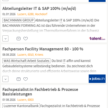
erfahrene Fachärzte sowie Assistenz-/Oberärzt:innen, arbeiten
Hand in Hand und garantieren so umfassende Fachkompetenz,
Abteilungsleiter IT & SAP 100% (m/w/d)
01.07.2026
Luzern, 6280, Hochdorf
BACHMANN GROUP
Abteilungsleiter
IT
& SAP 100% (m/w/d) Die
BACHMANN FORMING AG ist das führende Unternehmen in der
Verpackungsherstellung im Thermoformverfahren in der Schweiz
und bietet unseren Kunden innovative Lösungen und hochwertige
Produkte. Mit modernster Technologie und einem motivierten
Team setzen wir auf Professionalität und Qualität. Für unsere
Fachperson Facility Management 80 - 100 %
Abteilung Informatik suchen wir einen Abteilungsleiter
IT
08.08.2026
Luzern, 6010, Kriens
WAS Wirtschaft Arbeit Soziales
Du bist
IT
-affin und kannst
Gebäudeleitsysteme selbständig bedienen. Du zeichnest dich
durch deine strukturierte und effiziente Arbeitsweise sowie dein
organisatorisches Geschick aus. Du bringst gute
IT
Anwenderkenntnisse mit, insbesondere in MS Office (Teams, Word
Excel). Du verfügst über sehr gute Deutschkenntnisse in Wort und
Fachspezialist:in Fachbetrieb & Prozesse
Schrift.
Basisleistungen
07.08.2026
Luzern, 6003
Luzerner Kantonalbank
Fachspezialist:in Fachbetrieb & Prozesse