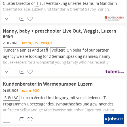
Cluster Director of
IT
zur Verstärkung unseres Teams im Mandarin
Oriental Palace,
Luzern
und Mandarin Oriental Savoy, Zürich.
Sind Sie ein:e Meister:in Ihres Fachs? Arbeiten Sie gerne in einem
Team, das gemeinsam Erfolge feiert, dabei Integrität und Respekt
zeigt und verantwortungsvoll handelt?
Nanny, baby + preschooler Live Out, Weggis, Luzern
#494
29.06.2026
Luzern, 6353, Weggis
Kinder Nannies And Staff
Vollzeit
On behalf of our partner
agency we are looking for 2 German speaking nannies/ nanny
housekeepers for a wonderful young family who has recently
relocated from USA to Weggis, on Lake
Luzern
(vierwaldstaettersee). Each nanny can work 4 days per week, so
there will be 1 day per week when they overlap. Alternatively the 2
Kundenberater:in Wärmepumpen Luzern
nannies could work 5 days and the...
01.08.2026
Luzern, 6000
Störi AG
Luzern
Versiert im Umgang mit verschiedenen
IT
-
Programmen Überzeugendes, sympathisches und gewinnendes
Auftreten Selbständige Arbeitsweise mit hoher Eigenmotivation
Verhandlungsgeschick, starke Kunden- und Verkaufsorientierung
Zuverlässige, teamfähige und engagierte Persönlichkeit