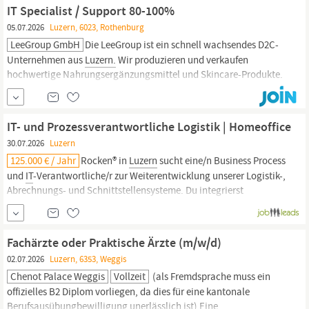
Stilsicheres Deutsch in Wort und Schrift...
IT Specialist / Support 80-100%
05.07.2026
Luzern, 6023, Rothenburg
LeeGroup GmbH
Die LeeGroup ist ein schnell wachsendes D2C-
Unternehmen aus
Luzern.
Wir produzieren und verkaufen
hochwertige Nahrungsergänzungsmittel und Skincare-Produkte.
Wir suchen einen proaktiven und vielseitigen
IT
Systems
Administrator, der unsere
IT
-Infrastruktur verwaltet und pflegt
und gleichzeitig als technische Ansprechperson
IT- und Prozessverantwortliche Logistik | Homeoffice
30.07.2026
Luzern
125.000 € / Jahr
Rocken® in
Luzern
sucht eine/n Business Process
und
IT
-Verantwortliche/r zur Weiterentwicklung unserer Logistik-,
Abrechnungs- und Schnittstellensysteme. Du integrierst
Neukunden technisch (XML- und Webshop-Anbindungen),
analysierst Abläufe und setzt gezielte Prozessoptimierungen um.
Du koordinierst Kundendienst, Betrieb und externe
IT
-Partner,
Fachärzte oder Praktische Ärzte (m/w/d)
leitest...
02.07.2026
Luzern, 6353, Weggis
Chenot Palace Weggis
Vollzeit
(als Fremdsprache muss ein
offizielles B2 Diplom vorliegen, da dies für eine kantonale
Berufsausübungbewilligung unerlässlich ist) Eine