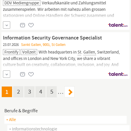
DDV Mediengruppe
Verkaufskanäle und Zahlungsmittel
zusammenspielen. Wir arbeiten mit nahezu allen grossen
stationären und Online-Händlern der Schweiz zusammen und
gestalten so die Zukunft des Payments aktiv mit. Wir suchen
Unterstützung als System Engineer (m/w/d) (unbefristet, Vollzeit)
Schliesse dich unserem Team an unserem Standort in
St
.
Gallen
Information Security Governance Specialist
an –
23.07.2026
Sankt Gallen, 9001, St Gallen
Frontify
Vollzeit
With headquarters in
St
.
Gallen,
Switzerland,
and offices in London and New York City, we share a vibrant
culture built on creativity, collaboration, inclusion, and joy. And
we’re on the lookout for new team members to share our vision. If
you’re ready for a brand-new adventure, keep reading! Your team
With the mission of creating a...
1
2
3
4
5
…
Berufe & Begriffe
+ Alle
+ Informationstechnologie