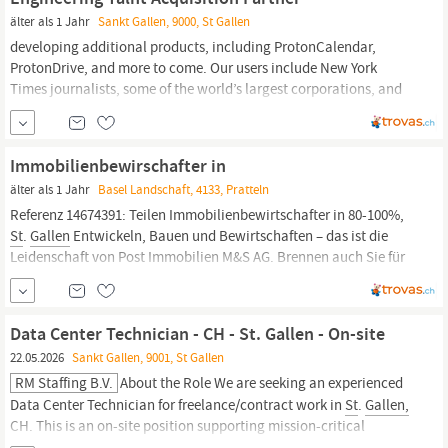
älter als 1 Jahr
Sankt Gallen, 9000, St Gallen
developing additional products, including ProtonCalendar,
ProtonDrive, and more to come. Our users include New York
Times journalists, some of the world’s largest corporations, and
millions of ordinary citizens. The world is adopting our products
at an accelerating pace. Whether
it
’s in New York, or at the front
lines of the global struggle for freedom...
Immobilienbewirschafter in
älter als 1 Jahr
Basel Landschaft, 4133, Pratteln
Referenz 14674391: Teilen Immobilienbewirtschafter in 80-100%,
St
.
Gallen
Entwickeln, Bauen und Bewirtschaften – das ist die
Leidenschaft von Post Immobilien M&S AG. Brennen auch Sie für
die Vermietung / Bewirtschaftung von Immobilien und wollen uns
bei zukünftigen Herausforderungen in diesem Fachgebiet
professionell unterstützen?
Data Center Technician - CH - St. Gallen - On-site
22.05.2026
Sankt Gallen, 9001, St Gallen
RM Staffing B.V.
About the Role We are seeking an experienced
Data Center Technician for freelance/contract work in
St
.
Gallen,
CH. This is an on-site position supporting mission-critical
infrastructure at premier data center facilities. Engagement Type