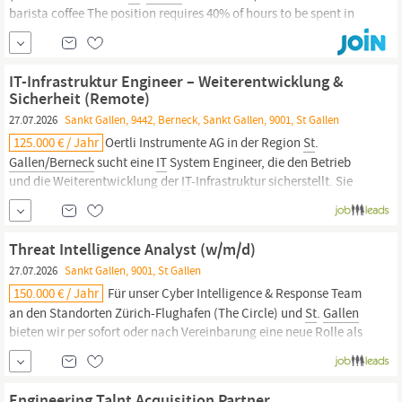
barista coffee The position requires 40% of hours to be spent in
our office in
St
.
Gallen.
Apply for the position with your CV, cover
letter, and references. We look forward to...
IT-Infrastruktur Engineer – Weiterentwicklung &
Sicherheit (Remote)
27.07.2026
Sankt Gallen, 9442, Berneck, Sankt Gallen, 9001, St Gallen
125.000 € / Jahr
Oertli Instrumente AG in der Region
St
.
Gallen/Berneck
sucht eine
IT
System Engineer, die den Betrieb
und die Weiterentwicklung der
IT
-Infrastruktur sicherstellt. Sie
arbeiten an Server-, Netzwerk- und Security-Themen und tragen
zur Optimierung von Prozessen bei. Zu den Aufgaben gehören
Monitoring, Störungsanalyse, Backup/Restore sowie Mitarbeit in
Threat Intelligence Analyst (w/m/d)
IT
27.07.2026
Sankt Gallen, 9001, St Gallen
150.000 € / Jahr
Für unser Cyber Intelligence & Response Team
an den Standorten Zürich-Flughafen (The Circle) und
St
.
Gallen
bieten wir per sofort oder nach Vereinbarung eine neue Rolle als
Threat Intelligence Analyst (w/m/d) an. Was erwartet dich?
Analyse und Bewertung aktueller Cyber-Bedrohungen,
Angriffskampagnen und TTPs auf operativer und...
Engineering Talnt Acquisition Partner