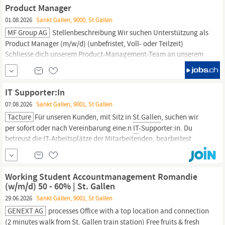
Unternehmen...
Product Manager
01.08.2026
Sankt Gallen, 9000, St Gallen
MF Group AG
Stellenbeschreibung Wir suchen Unterstützung als
Product Manager (m/w/d) (unbefristet, Voll- oder Teilzeit)
Schliesse dich unserem Product-Management-Team an unserem
Standort in
St
.
Gallen
an und gestalte die Zukunft unserer
Produkte - flexible Arbeitsbedingungen verfügbar Als Product
Manager liegt die ganzheitliche Steuerung deiner...
IT Supporter:In
07.08.2026
Sankt Gallen, 9001, St Gallen
Tacture
Für unseren Kunden, mit Sitz in
St.Gallen
, suchen wir
per sofort oder nach Vereinbarung eine:n
IT
-Supporter:in. Du
betreust die
IT
-Arbeitsplätze der Mitarbeitenden, bearbeitest
Störungen im 1st und 2nd Level und sorgst dafür, dass der Betrieb
reibungslos läuft. Aufgaben Enduser Support im Bereich Digital
Workplace und Microsoft 365 Mitarbeit bei
IT
Working Student Accountmanagement Romandie
(w/m/d) 50 - 60% | St. Gallen
29.06.2026
Sankt Gallen, 9001, St Gallen
GENEXT AG
processes Office with a top location and connection
(2 minutes walk from
St
.
Gallen
train station) Free fruits & fresh