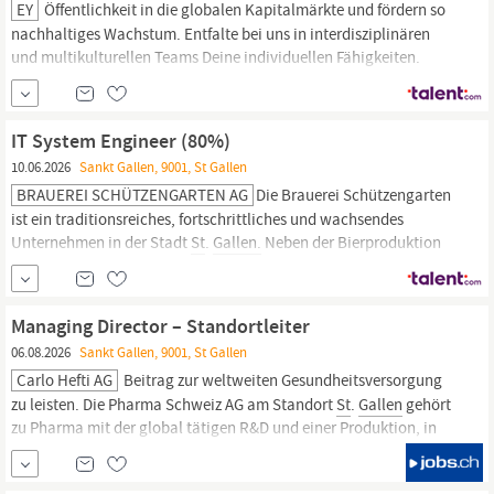
EY
Öffentlichkeit in die globalen Kapitalmärkte und fördern so
nachhaltiges Wachstum. Entfalte bei uns in interdisziplinären
und multikulturellen Teams Deine individuellen Fähigkeiten.
Starte Deine zielgerichtete Karriere als Audit Assistant und werde
Teil unseres einzigartigen Teams, um die Zukunft der
Wirtschaftsprüfung in
St.Gallen
oder Zug
IT System Engineer (80%)
10.06.2026
Sankt Gallen, 9001, St Gallen
BRAUEREI SCHÜTZENGARTEN AG
Die Brauerei Schützengarten
ist ein traditionsreiches, fortschrittliches und wachsendes
Unternehmen in der Stadt
St
.
Gallen.
Neben der Bierproduktion
und dem Verkauf der qualitativ hochstehenden Schützengarten-
Biere sind wir auch im Getränkehandel tätig. Du möchtest
Digitalisierung und Automatisierung in einem produzierenden
Managing Director – Standortleiter
Unternehmen...
06.08.2026
Sankt Gallen, 9001, St Gallen
Carlo Hefti AG
Beitrag zur weltweiten Gesundheitsversorgung
zu leisten. Die Pharma Schweiz AG am Standort
St
.
Gallen
gehört
zu Pharma mit der global tätigen R&D und einer Produktion, in
der entsprechend den Kernkompetenzen Glas und Polymer-
Produkte hergestellt werden. Das in
St
.
Gallen
domizilierte