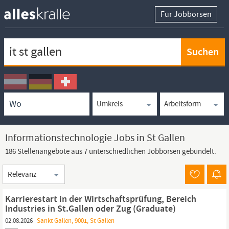
Für Jobbörsen
Keywortsuche
Ortssuche
Umkreissuche
Arbeitsform
Informationstechnologie Jobs in St Gallen
186 Stellenangebote aus 7 unterschiedlichen Jobbörsen gebündelt.
Sortierung
Karrierestart in der Wirtschaftsprüfung, Bereich
Industries in St.Gallen oder Zug (Graduate)
02.08.2026
Sankt Gallen, 9001, St Gallen