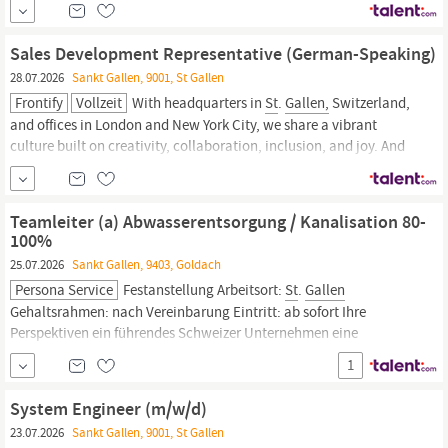
Contract/Freelance basis Flexible scheduling available Project-
based or ongoing support Remote hands...
Sales Development Representative (German-Speaking)
28.07.2026
Sankt Gallen, 9001, St Gallen
Frontify
Vollzeit
With headquarters in
St
.
Gallen,
Switzerland,
and offices in London and New York City, we share a vibrant
culture built on creativity, collaboration, inclusion, and joy. And
we’re on the lookout for new team members to share our vision. If
you’re ready for a brand-new adventure, keep reading! Your team
They’re international, motivated,...
Teamleiter (a) Abwasserentsorgung / Kanalisation 80-
100%
25.07.2026
Sankt Gallen, 9403, Goldach
Persona Service
Festanstellung Arbeitsort:
St
.
Gallen
Gehaltsrahmen: nach Vereinbarung Eintritt: ab sofort Ihre
Perspektiven ein führendes Schweizer Unternehmen eine
herausfordernde Schlüsselposition mit viel Gestaltungsspielraum
1
flexible Arbeitszeitmodelle attraktive Anstellungsbedingungen
und spannende Benefits Ihre Aufgaben Sie tragen die fachliche...
System Engineer (m/w/d)
23.07.2026
Sankt Gallen, 9001, St Gallen