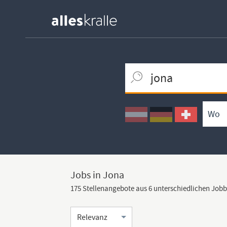
Keywortsuche
Ortssuche
Umkreissuche
Arbeitsform
Jobs in Jona
175 Stellenangebote aus 6 unterschiedlichen Job
Sortierung