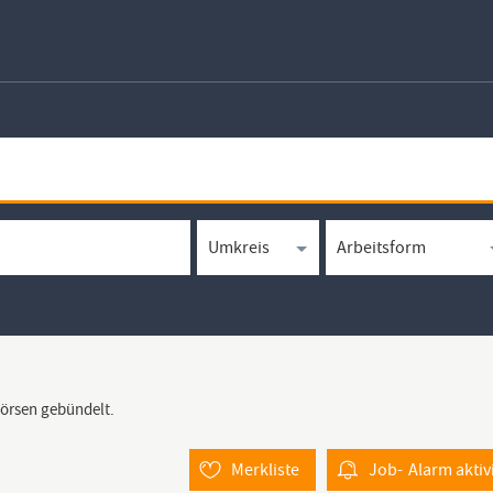
börsen gebündelt.
Merkliste
Job-
Alarm
aktiv