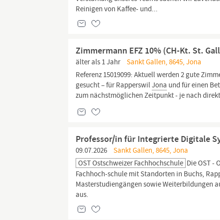
Reinigen von Kaffee- und...
Zimmermann EFZ 10% (CH-Kt. St. Galle
älter als 1 Jahr
Sankt Gallen, 8645, Jona
Referenz 15019099: Aktuell werden 2 gute Zimme
gesucht – für Rapperswil
Jona
und für einen Be
zum nächstmöglichen Zeitpunkt - je nach direk
Professor/in für Integrierte Digitale 
09.07.2026
Sankt Gallen, 8645, Jona
OST Ostschweizer Fachhochschule
Die OST - 
Fachhoch-schule mit Standorten in Buchs, Rap
Masterstudiengängen sowie Weiterbildungen auf 
aus.