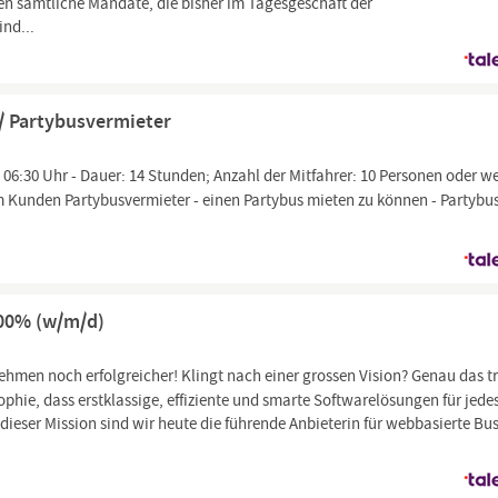
 sämtliche Mandate, die bisher im Tagesgeschäft der
ind...
/ Partybusvermieter
06:30 Uhr - Dauer: 14 Stunden; Anzahl der Mitfahrer: 10 Personen oder w
eim Kunden Partybusvermieter - einen Partybus mieten zu können - Partybu
100% (w/m/d)
hmen noch erfolgreicher! Klingt nach einer grossen Vision? Genau das tr
sophie, dass erstklassige, effiziente und smarte Softwarelösungen für jed
ieser Mission sind wir heute die führende Anbieterin für webbasierte Bu