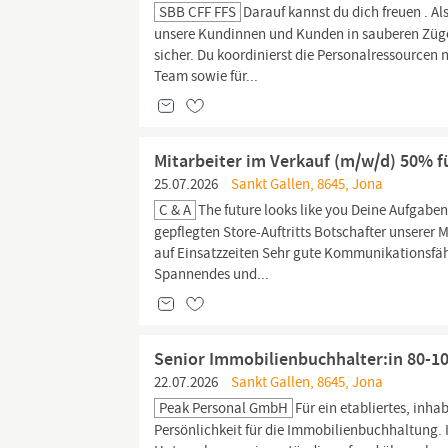
SBB CFF FFS
Darauf kannst du dich freuen . A
unsere Kundinnen und Kunden in sauberen Zügen r
sicher. Du koordinierst die Personalressourcen 
Team sowie für...
Mitarbeiter im Verkauf (m/w/d) 50% f
25.07.2026
Sankt Gallen, 8645, Jona
C & A
The future looks like you Deine Aufgabe
gepflegten Store-Auftritts Botschafter unserer
auf Einsatzzeiten Sehr gute Kommunikationsfäh
Spannendes und...
Senior Immobilienbuchhalter:in 80-
22.07.2026
Sankt Gallen, 8645, Jona
Peak Personal GmbH
Für ein etabliertes, in
Persönlichkeit für die Immobilienbuchhaltung.