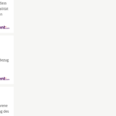
 dass
alität
in
 Bezug
hrene
ng des