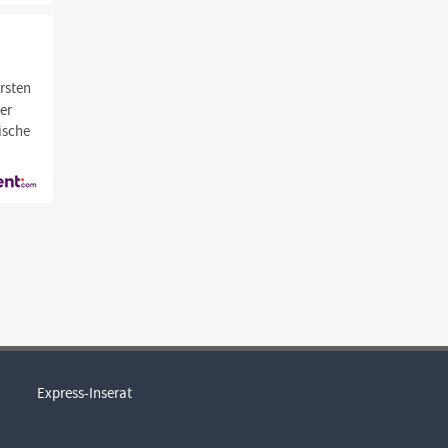
ersten
der
ische
Express-Inserat