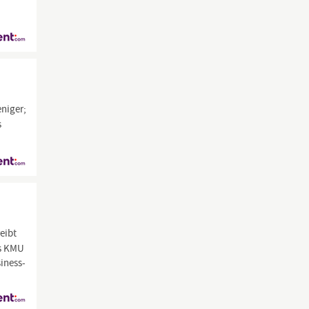
eniger;
s
eibt
es KMU
siness-