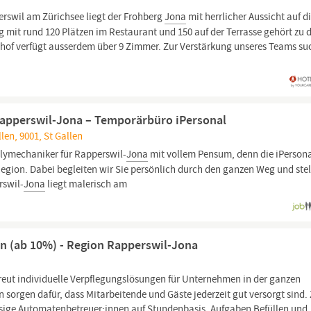
rswil am Zürichsee liegt der Frohberg
Jona
mit herrlicher Aussicht auf d
g mit rund 120 Plätzen im Restaurant und 150 auf der Terrasse gehört zu 
hof verfügt ausserdem über 9 Zimmer. Zur Verstärkung unseres Teams s
apperswil-Jona – Temporärbüro iPersonal
len, 9001, St Gallen
olymechaniker für Rapperswil-
Jona
mit vollem Pensum, denn die iPerson
 Region. Dabei begleiten wir Sie persönlich durch den ganzen Weg und ste
rswil-
Jona
liegt malerisch am
n (ab 10%) - Region Rapperswil-Jona
treut individuelle Verpflegungslösungen für Unternehmen in der ganzen
sorgen dafür, dass Mitarbeitende und Gäste jederzeit gut versorgt sind.
sige Automatenbetreuer:innen auf Stundenbasis. Aufgaben Befüllen und