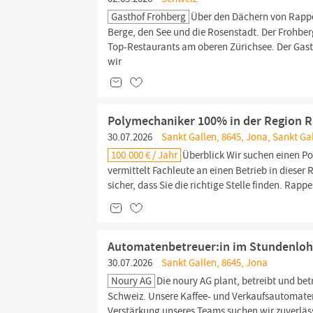
Gasthof Frohberg
Über den Dächern von Rappe
Berge, den See und die Rosenstadt. Der Frohber
Top-Restaurants am oberen Zürichsee. Der Gast
wir
Polymechaniker 100% in der Region R
30.07.2026
Sankt Gallen, 8645, Jona, Sankt Gal
100.000 € / Jahr
Überblick Wir suchen einen P
vermittelt Fachleute an einen Betrieb in dieser
sicher, dass Sie die richtige Stelle finden. Rappe
Automatenbetreuer:in im Stundenloh
30.07.2026
Sankt Gallen, 8645, Jona
Noury AG
Die noury AG plant, betreibt und be
Schweiz. Unsere Kaffee- und Verkaufsautomaten 
Verstärkung unseres Teams suchen wir zuverläs