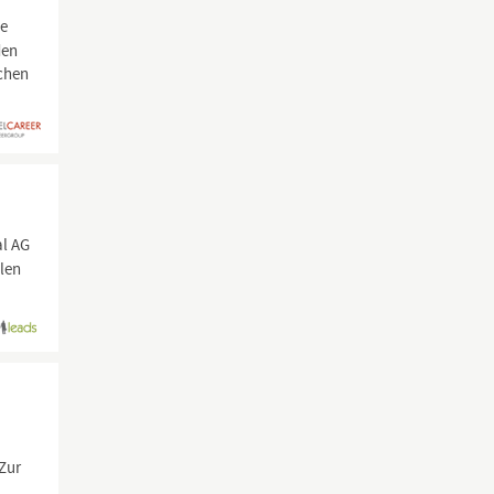
ie
den
uchen
al AG
llen
 Zur