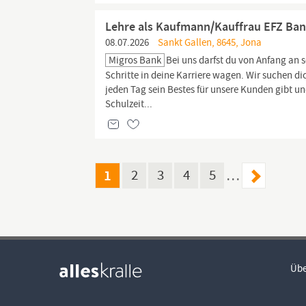
Lehre als Kaufmann/Kauffrau EFZ Ban
08.07.2026
Sankt Gallen, 8645, Jona
Migros Bank
Bei uns darfst du von Anfang an s
Schritte in deine Karriere wagen. Wir suchen di
jeden Tag sein Bestes für unsere Kunden gibt u
Schulzeit...
1
2
3
4
5
…
Übe