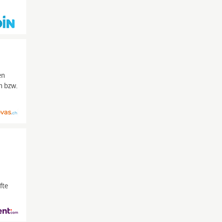
en
h bzw.
fte