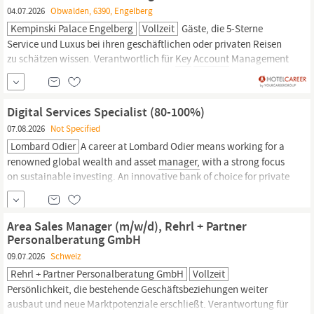
04.07.2026
Obwalden, 6390, Engelberg
Kempinski Palace Engelberg
Vollzeit
Gäste, die 5-Sterne
Service und Luxus bei ihren geschäftlichen oder privaten Reisen
zu schätzen wissen. Verantwortlich für
Key
Account
Management
je nach Zuteilung oder regionaler Verteilung, Sicherstellung von
Revenue Maximierung, Erreichen von persönlichen Zielen und
gerechten Marktanteil gegenüber dem Wettbewerb
Digital Services Specialist (80-100%)
Verantwortlich
07.08.2026
Not Specified
Lombard Odier
A career at Lombard Odier means working for a
renowned global wealth and asset
manager,
with a strong focus
on sustainable investing. An innovative bank of choice for private
and institutional clients, our independently owned Firm is one of
the best-capitalised banking groups in the world, managing close
to CHF 300 billion and
Area Sales Manager (m/w/d), Rehrl + Partner
Personalberatung GmbH
09.07.2026
Schweiz
Rehrl + Partner Personalberatung GmbH
Vollzeit
Persönlichkeit, die bestehende Geschäftsbeziehungen weiter
ausbaut und neue Marktpotenziale erschließt. Verantwortung für