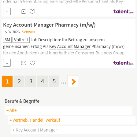
oder nach Vereinbarung eine aufgestellte Persönlichkeit als
Key
Account
Manager
100%: Ihre Aufgaben Aufbau, Pflege und
Weiterentwicklung langfristiger Kundenbeziehungen Aktive
Betreuung bestehender Kunden sowie gezielte...
Key Account Manager Pharmacy (m/w/)
15.07.2026
Schweiz
3M
Vollzeit
Job Description: Ihr Beitrag zu unserem
gemeinsamen Erfolg Als
Key
Account
Manager
Pharmacy (m/w/)
für den Apothekenkanal innerhalb der Consumer Business Group
in der Schweiz und Österreich haben Sie die Möglichkeit Ihr
Wissen zielgerichtet einzusetzen, um unseren gemeinsamen
Erfolg voranzubringen. Dabei umfasst Ihr...
1
2
3
4
5
…
Berufe & Begriffe
+ Alle
+ Vertrieb, Handel, Verkauf
+ Key Account Manager