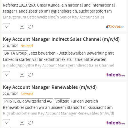
Referenz 19137263: Unser Kunde, ein national und international
tätiger Handelsbetrieb im Hygienebereich, sucht per sofort im
Einzugsraum Ostschweiz eine/n Senior
Key
Account
Sales
Manager
als Geschäftsführer (m/w). Ihre Hauptaufgaben: -
Beratung und Betreuung von Schlüsselkunden -
Retailmanagement -Marktbearbeitung und...
Key Account Manager Indirect Sales Channel (m/w/d)
25.07.2026
Neudorf
BRITA Group
Jetzt bewerben » Jetzt bewerben Bewerbung mit
LinkedIn starten var linkedinhtmlexists = true; Bitte warten.
a.dialogApplyBtn
Key
Account
Manager
Indirect Sales Channel
(m/w/d) 100% Teile unsere Leidenschaft für Wasser und komm mit
uns auf eine spannende Reise Wasser ist unsere Lebensquelle,
unser ein und alles.
Key Account Manager Renewables (m/w/d)
22.07.2026
Schweiz
PFISTERER Switzerland AG
Vollzeit
Für den Bereich
Renewables suchen wir an unserem Standort in Küssnacht am
Rigi ab sofort einen
Key
Account
Manager
Renewables (m/w/d)
PFISTERER ist ein weltweit führender Spezialist für Anschluss-
und Verbindungstechnik in elektrischen Energienetzen. Bei uns