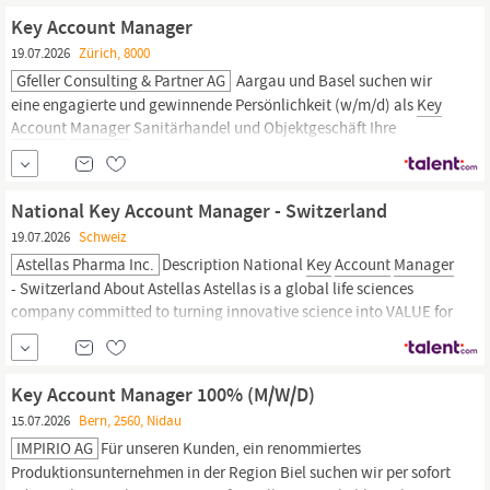
erwarten dich über 1200 hoch motivierte Kolleginnen und...
Key Account Manager
19.07.2026
Zürich, 8000
Gfeller Consulting & Partner AG
Aargau und Basel suchen wir
eine engagierte und gewinnende Persönlichkeit (w/m/d) als
Key
Account
Manager
Sanitärhandel und Objektgeschäft Ihre
Hauptaufgaben Sie entwickeln Ihr persönliches Verkaufsgebiet
und betreuen Grosshändler sowie Sanitärausstellungen. Sie
akquirieren neue Objekte und begleiten Projekte...
National Key Account Manager - Switzerland
19.07.2026
Schweiz
Astellas Pharma Inc.
Description National
Key
Account
Manager
- Switzerland About Astellas Astellas is a global life sciences
company committed to turning innovative science into VALUE for
patients. We provide transformative therapies in disease areas
that include oncology, ophthalmology, urology, immunology and
women s health.
Key Account Manager 100% (M/W/D)
15.07.2026
Bern, 2560, Nidau
IMPIRIO AG
Für unseren Kunden, ein renommiertes
Produktionsunternehmen in der Region Biel suchen wir per sofort