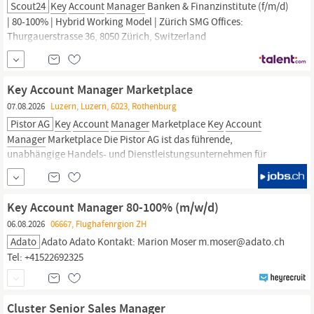
Scout24
Key
Account
Manager
Banken & Finanzinstitute (f/m/d)
| 80-100% | Hybrid Working Model | Zürich SMG Offices:
Thurgauerstrasse 36, 8050 Zürich, Switzerland
Unternehmensbeschreibung Willkommen bei der IAZI AG (eine
Tochterfirma der SMG Swiss Marketplace Group) IAZI ist einer der
Marktführer für Immobilienbewertungen in...
Key Account Manager Marketplace
07.08.2026
Luzern, Luzern, 6023, Rothenburg
Pistor AG
Key
Account
Manager
Marketplace
Key
Account
Manager
Marketplace Die Pistor AG ist das führende,
unabhängige Handels- und Dienstleistungsunternehmen für
Bäckereien-Confiserien, die Gastronomie und für den
Gesundheitsmarkt. Modernste Logistik, innovative Ideen,...
Key Account Manager 80-100% (m/w/d)
06.08.2026
06667, Flughafenrgion ZH
Adato
Adato Adato Kontakt: Marion Moser m.moser@adato.ch
Tel: +41522692325
Cluster Senior Sales Manager