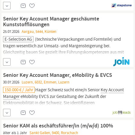
die vertriebliche Entwicklung des Schweizer Marktes mit einem
klaren Fokus auf nachhaltiges Wachstum Betreuung und Ausbau
bestehender
Key
Accounts
sowie Gewinnung neuer
Senior Key Account Manager geschäumte
Geschäftspartner im HoReCa-Umfeld Entwicklung...
Kunststofflösungen
25.07.2026
Aargau, 5444, Künten
E-Selection AG
(technische Verpackungen und Formteile) und
tragen wesentlich zur Umsatz- und Margensteigerung bei.
Gleichzeitig bauen Sie gezielt Ihre Führungskompetenzen aus mit
der Perspektive, mittelfristig die Leitung des Verkaufs zu
übernehmen. Aufgaben
Key
Account
Management: Ausbau und
Pflege bestehender Schlüsselkundenbeziehungen, Entwicklung
Senior Key Account Manager, eMobility & EVCS
von
Accounts,
30.07.2026
Luzern, 6032, Emmen, Luzern
150.000 € / Jahr
Hager Schweiz sucht eine/n Senior
Key
Account
Manager
eMobility EVCS zur Gestaltung der Zukunft der
Elektromobilität in der Schweiz. Sie identifizieren
Geschäftsmöglichkeiten, entwickeln Vertriebsstrategien und
bauen langfristige Partnerschaften auf, um die Umsatzziele im
Ladeinfrastrukturbereich zu erreichen.
Senior KAM als eschäftsführer/in (m/w/d) 100%
älter als 1 Jahr
Sankt Gallen, 9400, Rorschach