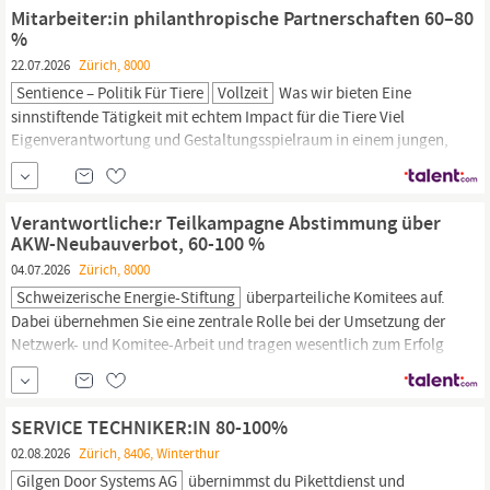
verschiedene Gesichter gewohnt Wir suchen eine.
Mitarbeiter:in philanthropische Partnerschaften 60–80
%
22.07.2026
Zürich, 8000
Sentience – Politik Für Tiere
Vollzeit
Was wir bieten Eine
sinnstiftende Tätigkeit mit echtem Impact für die Tiere Viel
Eigenverantwortung und Gestaltungsspielraum in einem jungen,
hochmotivierten Team Einblick hinter die Kulissen der Schweizer
Landwirtschafts-
und Tierpolitik Moderne Arbeitsbedingungen
mit viel Flexibilität und flachen Hierarchien Gut erreichbarer
Verantwortliche:r Teilkampagne Abstimmung über
Arbeitsplatz im WipWest...
AKW-Neubauverbot, 60-100 %
04.07.2026
Zürich, 8000
Schweizerische Energie-Stiftung
überparteiliche Komitees auf.
Dabei übernehmen Sie eine zentrale Rolle bei der Umsetzung der
Netzwerk- und Komitee-Arbeit und tragen wesentlich zum Erfolg
der Kampagne bei. Auf Basis der Kampagnenstrategie
identifizieren, gewinnen und betreuen Sie Vertreter aus Politik,
Wirtschaft, Gewerbe,
Landwirtschaft,
Wissenschaft und
SERVICE TECHNIKER:IN 80-100%
Zivilgesellschaft
02.08.2026
Zürich, 8406, Winterthur
Gilgen Door Systems AG
übernimmst du Pikettdienst und