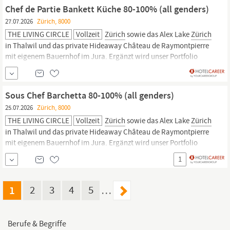
Cantina alla Maggia und die Terreni alla Maggia...
Chef de Partie Bankett Küche 80-100% (all genders)
27.07.2026
Zürich, 8000
THE LIVING CIRCLE
Vollzeit
Zürich
sowie das Alex Lake
Zürich
in Thalwil und das private Hideaway Château de Raymontpierre
mit eigenem Bauernhof im Jura. Ergänzt wird unser Portfolio
durch das Restaurant Buech in Herrliberg und die drei
Landwirtschaftsbetriebe
Schlattgut in Herrliberg, das Weingut
Cantina alla Maggia und die Terreni alla Maggia...
Sous Chef Barchetta 80-100% (all genders)
25.07.2026
Zürich, 8000
THE LIVING CIRCLE
Vollzeit
Zürich
sowie das Alex Lake
Zürich
in Thalwil und das private Hideaway Château de Raymontpierre
mit eigenem Bauernhof im Jura. Ergänzt wird unser Portfolio
durch das Restaurant Buech in Herrliberg und die drei
1
Landwirtschaftsbetriebe
Schlattgut in Herrliberg, das Weingut
Cantina alla Maggia und die Terreni alla Maggia...
1
2
3
4
5
…
Berufe & Begriffe