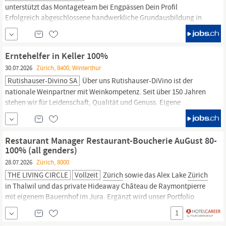
unterstützt das Montageteam bei Engpässen Dein Profil
Erfolgreich abgeschlossene handwerkliche Grundausbildung in
den Bereichen Automatik, Elektro, Mechanik (Fahrzeug,
Landwirtschaft,
Betriebsmechaniker) oder ähnlich, mit starkem
Bezug zur Mechanik oder Elektrik Die Gepflogenheiten im
Erntehelfer in Keller 100%
Serviceumfeld kennst du aus eigener...
30.07.2026
Zürich, 8400, Winterthur
Rutishauser-Divino SA
Über uns Rutishauser-DiVino ist der
nationale Weinpartner mit Weinkompetenz. Seit über 150 Jahren
stehen wir für Leidenschaft, Qualität und Genuss. Eigene
Rebberge in
Zürich,
Schaffhausen und Graubünden sowie
Vinifikation und Abfüllung in Münchenbuchsee und Winterthur
zeichnen uns aus. Unsere Kunden sind Grossverteiler,
Restaurant Manager Restaurant-Boucherie AuGust 80-
100% (all genders)
28.07.2026
Zürich, 8000
THE LIVING CIRCLE
Vollzeit
Zürich
sowie das Alex Lake
Zürich
in Thalwil und das private Hideaway Château de Raymontpierre
mit eigenem Bauernhof im Jura. Ergänzt wird unser Portfolio
durch das Restaurant Buech in Herrliberg und die drei
1
Landwirtschaftsbetriebe
Schlattgut in Herrliberg, das Weingut