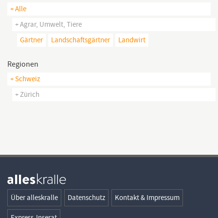
+ Alle
+ Agrar, Umwelt, Tiere
Gärtner
Landschaftsgärtner
Landwirt
Regionen
+ Schweiz
+ Zürich
Über alleskralle
Datenschutz
Kontakt & Impressum
Express-Inserat