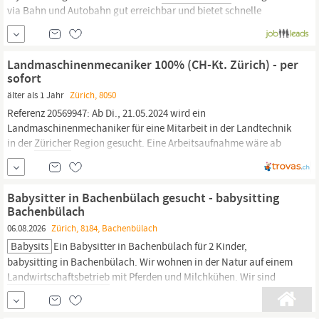
via Bahn und Autobahn gut erreichbar und bietet schnelle
Verbindungen nach
Zürich.
Sie profitieren von ruhiger, grüner
Umgebung mit gleichzeitiger Nähe zu urbanen Zentren – ideal für
Pendler, die Natur und Infrastruktur schätzen.
Landmaschinenmecaniker 100% (CH-Kt. Zürich) - per
sofort
älter als 1 Jahr
Zürich, 8050
Referenz 20569947: Ab Di., 21.05.2024 wird ein
Landmaschinenmechaniker für eine Mitarbeit in der Landtechnik
in der
Züricher
Region gesucht. Eine Arbeitsaufnahme wäre ab
der nächsten KW möglich - je nach direkter Vereinbarung mit
Schweizer Arbeitgeber. Wir sind eine private Personal- und
Arbeitsvermittlung in der Region Stuttgart und suchen ständig
Babysitter in Bachenbülach gesucht - babysitting
Bachenbülach
06.08.2026
Zürich, 8184, Bachenbülach
Babysits
Ein Babysitter in Bachenbülach für 2 Kinder,
babysitting in Bachenbülach. Wir wohnen in der Natur auf einem
Landwirtschaftsbetrieb
mit Pferden und Milchkühen. Wir sind
unkompliziert und unsere Kinder sind sehr offen und
kommunikativ. Sie gehen auch in die Kita und sind sich