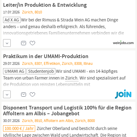
Cantina alla Maggia und die Terreni alla Maggia...
Leiter/in Produktion & Entwicklung
17.07.2026
Zürich, 8010
Ad X AG
Wir bei der Rimuss & Strada Wein AG machen Dinge
anders – und genau deshalb erfolgreich. Als führendes,
innovationsgetriebenes Familienunternehmen verbinden wir die
tiefe Verwurzelung in der regionalen
Landwirtschaft
mit mutigen
Investitionen in die Zukunft. Unser jüngster Coup: Eine
hochmoderne Anlage zur Entalkoholisierung, mit der wir den
Praktikum in der UMAMI-Produktion
29.07.2026
Zürich, 8307, Effretikon, Zürich, 8308, Illnau
UMAMI AG
Studentenjob
Wir sind UMAMI - ein 14-köpfiges
Team von urban Farmer:innen in
Zürich.
Wir sind spezialisiert auf
die Produktion von reinsten Lebensmitteln mit
ausserordentlichen Geschmack. Unsere Produkte sind
schweizweit in der Gastronomie und im Detailhandel erhältlich.
Unser Produktionsteam sucht eine Praktikantin bzw.
Disponent Transport und Logistik 100% für die Region
Affoltern am Albis – Jobangebot
30.07.2026
Zürich, 8910, Affoltern am Albis, Zürich, 8000
100.000 € / Jahr
Zürcher Oberland und besticht durch seine
idyllische Lage zwischen Wald und
Landwirtschaft.
Die Region ist