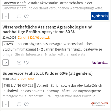
Landwirtschaft
Gestalte aktiv starke Partnerschaften in der
Landwirtschaft
und der damit verbundenen Wertschöpfungskette:
In deiner neuen Rolle vernetzt du zentrale Akteure, prägst
nachhaltige Kooperationen und bringst strategische Initiativen
wirkungsvoll voran. So schaffst du Mehrwert
Wissenschaftliche Assistenz Agrarökologie und
nachhaltige Ernährungssysteme 80 %
22.07.2026
Zürich, 8820, Wädenswil
ZHAW
über ein abgeschlossenes agrarwissenschaftliches
Studium mit maximal 1 - 2 Jahren Berufserfahrung.; Idealerweise
bringen Sie ein Interesse an Nischenkulturen und erste
Erfahrungen im Umgang mit Geografischen
Informationssystemen (GIS) sowie Kontakte im Schweizer
Landwirtschafts-
und Ernährungssystem mit.; Wir wenden uns an
Supervisor Frühstück Widder 60% (all genders)
eine offene und kommunikative
28.07.2026
Zürich, 8000
THE LIVING CIRCLE
Vollzeit
Zürich
sowie das Alex Lake
Zürich
in Thalwil und das private Hideaway Château de Raymontpierre
mit eigenem Bauernhof im Jura. Ergänzt wird unser Portfolio
durch das Restaurant Buech in Herrliberg und die drei
Landwirtschaftsbetriebe
Schlattgut in Herrliberg, das Weingut