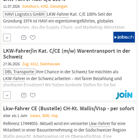
unsere Kunden. Zur...
11.07.2026
Solothurn, 4702, Oensingen
HAVI Logistics GmbH
LKW-Fahrer
Kat. C/E 100% Seit der
Gründung 1974 ist HAVI ein eigentümergeführtes, globales
Unternehmen, das die Supply-Chain- und Marketing-Aktivitäten
für viele der bekanntesten Marken der Welt organisiert, optimiert
und vorantreibt. Bei HAVI möchten wir jeden Tag unsere Zukunft
ein bisschen besser machen, indem wir zusammenarbeiten,
LKW-Fahrer/in Kat. C/CE (m/w) Warentransport in der
nachhaltige Produkte
Schweiz
27.06.2026
Zug, 6312, Steinhausen
DBL Transporte
Ihre Chance in der Schweiz Sie möchten als
LKW-Fahrer
in der Schweiz arbeiten – mit fairer Bezahlung und
planbaren Einsätzen? Wir haben konkrete Stellen für Sie bei
verschiedenen Transportunternehmen in der Schweiz. Sie starten
bei uns in einer Anstellung und werden bei passenden Betrieben
eingesetzt. Einfach einsteigen – wir
Lkw-Fahrer CE (Bustelle) CH-Kt. Wallis/Visp - per sofort
älter als 1 Jahr
Valais, 3930, Visp
Referenz 17444055: Aktuell wird ein versierter
Lkw-Fahrer
für eine
Mitarbeit in einer Bauunternehmung in der Südschweizer Region
Wallis gesucht. Arbeitsregion ist im Oberwallis/Visp. Eine