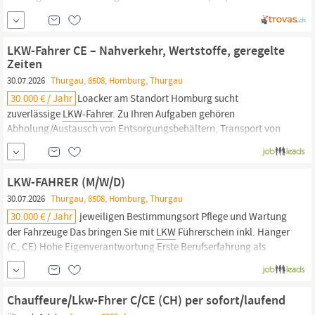
Arbeitsaufnahme wäre ab sofort möglich - je nach direkter
Vereinbarung mit Schweizer Arbeitgeber. Wir sind eine private
Personal- und Arbeitsvermittlung in der Region...
LKW-Fahrer CE – Nahverkehr, Wertstoffe, geregelte
Zeiten
30.07.2026
Thurgau, 8508, Homburg, Thurgau
30.000 € / Jahr
Loacker am Standort Homburg sucht
zuverlässige
LKW-Fahrer
. Zu Ihren Aufgaben gehören
Abholung/Austausch von Entsorgungsbehältern, Transport von
Wertstoffen und Pflege der Fahrzeuge. Die Stelle bietet eine
langfristige Perspektive und geregelte Arbeitszeiten. Gewünscht
wird ein Führerschein C/CE mit Hänger, Eigenverantwortung und
LKW-FAHRER (M/W/D)
erste Berufserfahrung....
30.07.2026
Thurgau, 8508, Homburg, Thurgau
30.000 € / Jahr
jeweiligen Bestimmungsort Pflege und Wartung
der Fahrzeuge Das bringen Sie mit
LKW
Führerschein inkl. Hänger
(C, CE) Hohe Eigenverantwortung Erste Berufserfahrung als
Fahrer
Nachweis nach § 5 BKrFQG „Schlüsselzahl 95“ #J-18808-
Ljbffr
Chauffeure/Lkw-Fhrer C/CE (CH) per sofort/laufend