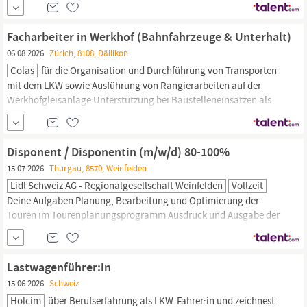
Anlagenbau, Maschinenbau, Elektrotechnik, Tief- und
Ingenieurbau und Roh- und Baustoffe. Unter dem Dach der
Facharbeiter in Werkhof (Bahnfahrzeuge & Unterhalt)
Muttergesellschaft MAX STREICHER GmbH & Co.
06.08.2026
Zürich, 8108, Dällikon
Colas
für die Organisation und Durchführung von Transporten
mit dem
LKW
sowie Ausführung von Rangierarbeiten auf der
Werkhofgleisanlage Unterstützung bei Baustelleneinsätzen als
LKW-Fahrer
, Kranbediener oder Lokführer (nach entsprechender
Ausbildung) Verantwortung für die Beschaffung, Verwaltung und
den Unterhalt von Werkzeugen, Messmitteln...
Disponent / Disponentin (m/w/d) 80-100%
15.07.2026
Thurgau, 8570, Weinfelden
Lidl Schweiz AG - Regionalgesellschaft Weinfelden
Vollzeit
Deine Aufgaben Planung, Bearbeitung und Optimierung der
Touren im Tourenplanungsprogramm Ausdruck und Ausgabe der
Tourenladeberichte und weiterer Hilfsmittel an
LKW-Fahrer
Durchführung Spurenkontrolle der kommissionierten Ware
Überwachung der Kühlkette während des Transports mittels
Lastwagenführer:in
Telematik Zufahren von Waren anderer Sortimente oder Lagerorte
15.06.2026
Schweiz
Annahme...
Holcim
über Berufserfahrung als
LKW-Fahrer
:in und zeichnest