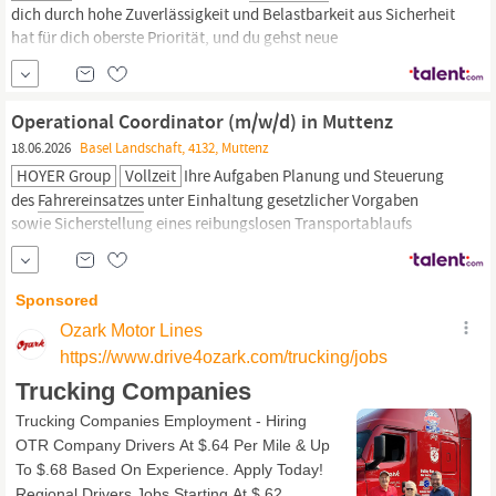
dich durch hohe Zuverlässigkeit und Belastbarkeit aus Sicherheit
hat für dich oberste Priorität, und du gehst neue
Herausforderungen motiviert an Du kennst dich in der Region gut
aus und hast ein ausgeprägtes technisches Verständnis Du
arbeitest selbstständig, verantwortungsbewusst und packst
Operational Coordinator (m/w/d) in Muttenz
gerne...
18.06.2026
Basel Landschaft, 4132, Muttenz
HOYER Group
Vollzeit
Ihre Aufgaben Planung und Steuerung
des
Fahrereinsatzes
unter Einhaltung gesetzlicher Vorgaben
sowie Sicherstellung eines reibungslosen Transportablaufs
Kurzfristige Anpassung der Disposition bei Ausfällen,
Sonderfahrten und operativen Änderungen in Abstimmung mit
Kunden und internen Schnittstellen Verantwortung