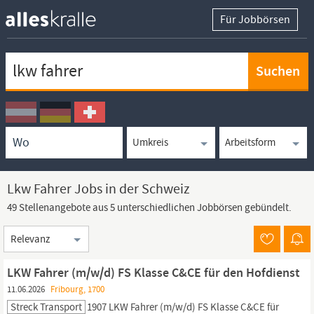
Für Jobbörsen
Keywortsuche
Ortssuche
Umkreissuche
Arbeitsform
Lkw Fahrer Jobs in der Schweiz
49 Stellenangebote aus 5 unterschiedlichen Jobbörsen gebündelt.
Sortierung
LKW Fahrer (m/w/d) FS Klasse C&CE für den Hofdienst
11.06.2026
Fribourg, 1700
Streck Transport
1907
LKW
Fahrer
(m/w/d) FS Klasse C&CE für