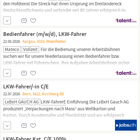
den Hofdienst Die Streck hat ih­ren Ur­sprung im Drei­län­der­eck
DeutschlandSchweiz und ver­bin­det seit 80 Jah­ren er­folg­reich In­
no­va­tion mit Tra­di­ti­on. Heu­te ist Streck Transport nicht nur füh­
rend, son­dern auch welt­weit tä­tig und über füh­ren­de Ko­o­pe­ra­tio­
nen bes­tens...
Bedienfahrer (m/w/d), LKW-Fahrer
22.05.2026
Aargau, 4310, Rheinfelden
Mateco
Vollzeit
Für die Bedienung unserer Arbeitsbühnen
suchen wir für unsere Niederlassung einen Bedienfahrer bzw.
LKW-Fahrer
mit Führerschein. Ihre Aufgaben Arbeitsbühnen sicher
und professionell beim Kunden vor Ort bedienen
Außergewöhnliche mateco-Technik nach Kundenwunsch
tagsüber einsetzen Sie bereiten Ihr Fahrzeug vor und finden es
LKW-Fahrer/-in C/E
22.07.2026
Bern, 3422, Kirchberg BE
LxBxH GAUCH AG
LKW-FahrerE
Einführung Die LxBxH Gauch AG
produziert „Verpackungen nach Mass“ aus Wellkarton und
Karton. Durch Kundennähe und Flexibilität sind wir erfolgreich
im Markt positioniert. Laufende technologische
Weiterentwicklungen und ein starkes Netzwerk über die gesamte
Lieferkette machen uns zu einem leistungsfähigen Partner für
LKW-Fahrer Kat. C/E 100%