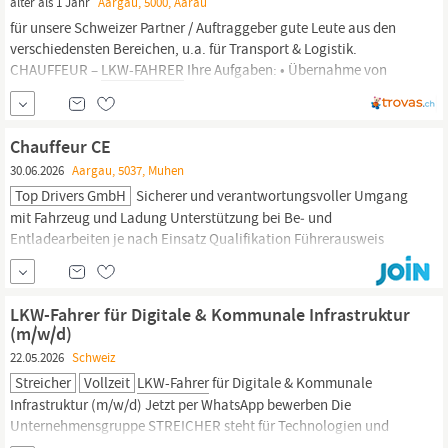
älter als 1 Jahr
Aargau, 5000, Aarau
für unsere Schweizer Partner / Auftraggeber gute Leute aus den
verschiedensten Bereichen, u.a. für Transport & Logistik.
CHAUFFEUR –
LKW-FAHRER
Ihre Aufgaben: • Übernahme von
eigenverantwortlichen Transportaufgaben • Korrekte Abwicklung
der Transportaufträge • Be- und Entladen des Fahrzeuges •
Auslieferungen von Waren/Produkten –
Chauffeur CE
30.06.2026
Aargau, 5037, Muhen
Top Drivers GmbH
Sicherer und verantwortungsvoller Umgang
mit Fahrzeug und Ladung Unterstützung bei Be‑ und
Entladearbeiten je nach Einsatz Qualifikation Führerausweis
Kategorie C/E, CZV und
Fahrerkarte
Erfahrung als
LKW
‑Chauffeur
Zuverlässige, selbstständige Arbeitsweise Freude an wechselnden
Einsätzen Sehr gute Deutschkenntnisse Benefits
LKW-Fahrer für Digitale & Kommunale Infrastruktur
(m/w/d)
22.05.2026
Schweiz
Streicher
Vollzeit
LKW-Fahrer
für Digitale & Kommunale
Infrastruktur (m/w/d) Jetzt per WhatsApp bewerben Die
Unternehmensgruppe STREICHER steht für Technologien und
Services in fünf Kompetenzfeldern: Rohrleitungs- und