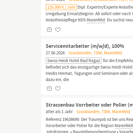
125.000 € / Jahr
Dipl. Expertin/Experte Anästh
Umgebung Einsatzbeginn: Ab sofort oder nach Ve
Anästhesiepflege NDS
Maienfeld.
Du suchst neu
Servicemitarbeiter (m/w/d), 100%
27.06.2026
Graubünden, 7304, Maienfeld
Swiss Heidi Hotel Bad Ragaz
für die Empfehl
befindet sich das einzigartige Swiss Heidi Hote
Heidis Heimat, Tagungen und Seminare oder als 
dazu ein, die
Strassenbau Vorrbeiter oder Polier (
älter als 1 Jahr
Graubünden, 7304, Maienfeld
Referenz 19638690: Der Traumjob ist bei uns Re
Vorarbeiter oder Polier für die Region
Maienfeld
Job/Können: • Baustellenvorbereitung • Vorarb