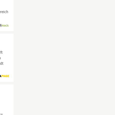
ereich
ft
h
ädt
 •