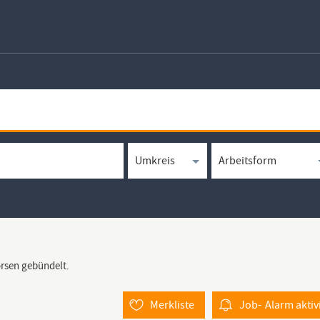
örsen gebündelt.
Merkliste
Job-
Alarm
aktiv