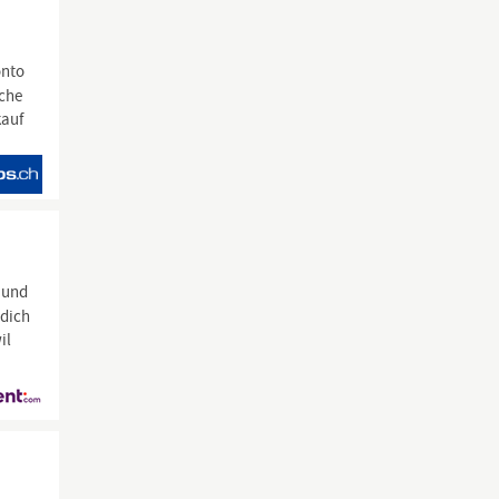
onto
iche
kauf
t und
 dich
il