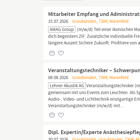
Mitarbeiter Empfang und Administrat
15.07.2026
Graubünden, 7304, Maienfeld
AMAG Group
(m/w/d) Teil einer ikonischen M
dich begeistern ZIF: Zusätzliche individuelle F
längere Auszeit Sichere Zukunft: Profitiere von 
Veranstaltungstechniker – Schwerpunk
08.08.2026
Graubünden, 7304, Maienfeld
Lehner Akustik AG
Veranstaltungstechniker (m/
gemeinsam mit uns Events zum Leuchten. Als Spe
Audio-, Video- und Lichttechnik einzigartige E
Veranstaltungstechniker (m/w/d) mit...
Dipl. Expertin/Experte Anästhesiepfl
30.07.2026
Graubünden, Graubünden, 7304, Ma