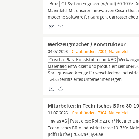
Bme
ICT System Engineer (w/m/d) 60-100% Di
Maienfeld.
Mit unserer innovativen Gesamtlösun
moderne Software für Garagen, Carrosseriebet
Werkzeugmacher / Konstrukteur
04.07.2026
Graubünden, 7304, Maienfeld
Grischa-Plast Kunststofftechnik AG
Werkzeugma
Maienfeld
entwickelt und produziert seit über 
Spritzgusswerkzeuge für verschiedene Industri
13485 zertifiziertes Unternehmen legen...
Mitarbeiter:in Technisches Büro 80-1
01.07.2026
Graubünden, 7304, Maienfeld
Invias AG
Passt diese Rolle zu dir? Neugierig 
Technisches Büro Industriestrasse 19. 7304
Maie
jidff11b1fae jit0832ae jiy26ae