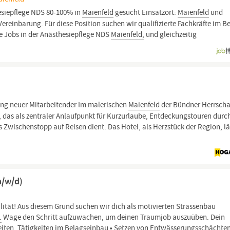
esiepflege NDS 80-100% in
Maienfeld
gesucht Einsatzort:
Maienfeld
und
reinbarung. Für diese Position suchen wir qualifizierte Fachkräfte im B
e Jobs in der Anästhesiepflege NDS
Maienfeld,
und gleichzeitig
ung neuer Mitarbeitender Im malerischen
Maienfeld
der Bündner Herrscha
l, das als zentraler Anlaufpunkt für Kurzurlaube, Entdeckungstouren durc
Zwischenstopp auf Reisen dient. Das Hotel, als Herzstück der Region, l
m/w/d)
alität! Aus diesem Grund suchen wir dich als motivierten Strassenbau
.
Wage den Schritt aufzuwachen, um deinen Traumjob auszuüben. Dein
eiten, Tätigkeiten im Belagseinbau • Setzen von Entwässerungsschächten