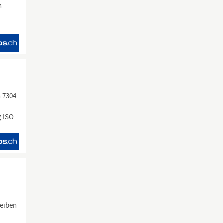
n
n 7304
g ISO
reiben