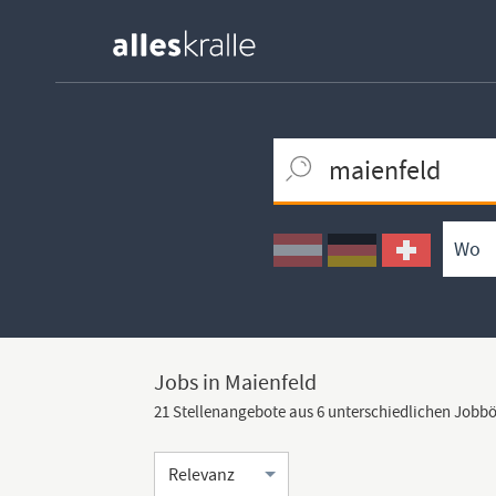
Keywortsuche
Ortssuche
Umkreissuche
Arbeitsform
Jobs in Maienfeld
21 Stellenangebote aus 6 unterschiedlichen Jobb
Sortierung