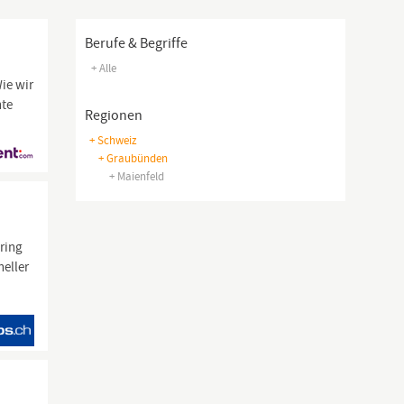
Berufe & Begriffe
+ Alle
ie wir
nte
Regionen
+ Schweiz
+ Graubünden
+ Maienfeld
bring
neller