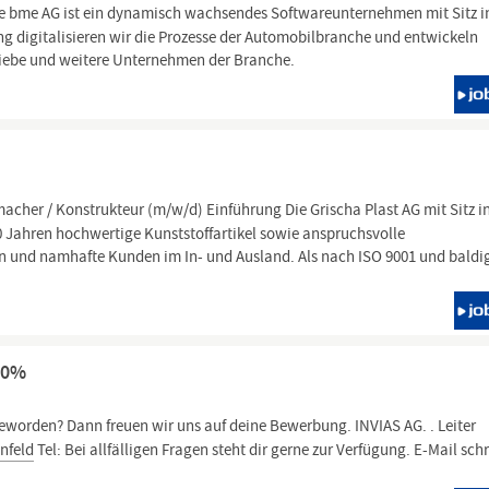
e bme AG ist ein dynamisch wachsendes Softwareunternehmen mit Sitz i
g digitalisieren wir die Prozesse der Automobilbranche und entwickeln
riebe und weitere Unternehmen der Branche.
cher / Konstrukteur (m/w/d) Einführung Die Grischa Plast AG mit Sitz i
30 Jahren hochwertige Kunststoffartikel sowie anspruchsvolle
en und namhafte Kunden im In- und Ausland. Als nach ISO 9001 und baldi
00%
geworden? Dann freuen wir uns auf deine Bewerbung. INVIAS AG. . Leiter
nfeld
Tel: Bei allfälligen Fragen steht dir gerne zur Verfügung. E-Mail sch