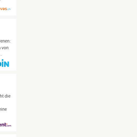
renen:
n von
.
ht die
eine