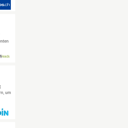
r
enten
g
rn, um