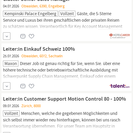
Buchungsverhalten (Micros Kassensystem) Führen des Logbuches
04.07.2026
Obwalden, 6390, Engelberg
und der Checklisten sowie des
Kempinski Palace Engelberg
Vollzeit
Gäste, die 5-Sterne
Service und Luxus bei ihren geschäftlichen oder privaten Reisen
zu schätzen wissen. Verantwortlich für Key Account
Management
je nach Zuteilung oder regionaler Verteilung, Sicherstellung von
Revenue Maximierung, Erreichen von persönlichen Zielen und
gerechten Marktanteil gegenüber dem Wettbewerb
Leiter:in Einkauf Schweiz 100%
Verantwortlich
25.07.2026
Obwalden, 6072, Sachseln
Maxon
Dieser Job ist genau richtig für Sie, wenn Sie. über eine
höhere technische oder betriebswirtschaftliche Ausbildung mit
Schwerpunkt Supply Chain
Management,
Einkauf oder einem
vergleichbaren Fachgebiet verfügen; zusätzliche Weiterbildungen
im Bereich BWL sind von Vorteil. ein fundiertes technisches
Verständnis für Fertigungsprozesse sowie mechanische...
Leiter:in Customer Support Motion Control 80 - 100%
09.07.2026
Zürich, 8000
Vollzeit
Menschen, welche die gegebenen Möglichkeiten und
sich selbst immer wieder neu hinterfragen, können bei uns rasch
Verantwortung übernehmen. Für unser Team am Hauptsitz in
Sachseln (Kanton
Obwalden),
suchen wir ab sofort oder nach