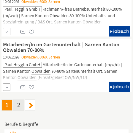
10.06.2026
Obwalden, 6060, Sarnen
Paul Hegglin GmbH
Fachmann/-frau Betriebsunterhalt 80-100%
(m/w/d) | Sarnen Kanton
Obwalden
80-100% Unterhalts- und
Spezialreinigung / B&S Ort: Sarnen Kanton
Obwalden
(Einsatzgebiet OW/NW/LU) Beschäftigungsgrad: 80-100%
Arbeitsbeginn: per sofort oder nach Vereinbarung Das kannst du
bei uns bewirken: Du bist zuständig für Reinigungen aller Art
Mitarbeiter/In im Gartenunterhalt | Sarnen Kanton
Obwalden 70-80%
10.06.2026
Obwalden, 6060, Sarnen
Paul Hegglin GmbH
Mitarbeiter/In im Gartenunterhalt (m/w/d) |
Sarnen Kanton
Obwalden
70-80% Gartenunterhalt Ort: Sarnen
Kanton
Obwalden
(Einsatzgebiet OW/NW/LU)
Beschäftigungsgrad: 70-80% Arbeitsbeginn: per sofort oder nach
Vereinbarung Das kannst du bei uns bewirken: Du bist mit dem
Team zuständig für Garten- und Umgebungspflege in unseren
Objekten im...
1
2
Berufe & Begriffe