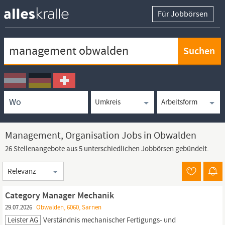
Für Jobbörsen
Keywortsuche
Ortssuche
Umkreissuche
Arbeitsform
Management, Organisation Jobs in Obwalden
26 Stellenangebote aus 5 unterschiedlichen Jobbörsen gebündelt.
Sortierung
Category Manager Mechanik
29.07.2026
Obwalden, 6060, Sarnen
Leister AG
Verständnis mechanischer Fertigungs- und