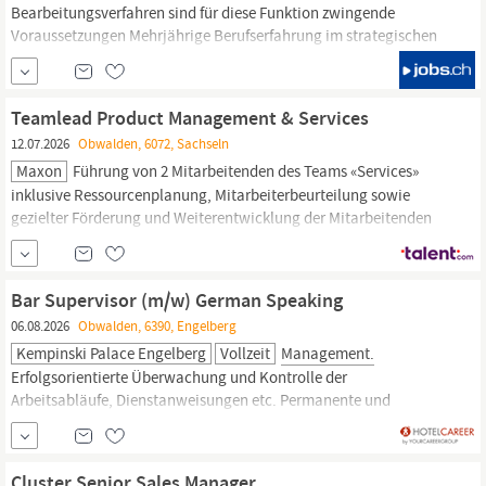
Bearbeitungsverfahren sind für diese Funktion zwingende
Voraussetzungen Mehrjährige Berufserfahrung im strategischen
und internationalen Einkauf eines Industrieunternehmens Gute
methodische Kenntnisse im Category
Management
Hervorragende Verhandlungskenntnisse und interkulturelle
Teamlead Product Management & Services
Kompetenz mit entsprechenden...
12.07.2026
Obwalden, 6072, Sachseln
Maxon
Führung von 2 Mitarbeitenden des Teams «Services»
inklusive Ressourcenplanung, Mitarbeiterbeurteilung sowie
gezielter Förderung und Weiterentwicklung der Mitarbeitenden
Verantwortung für das Product
Management
von Prüfplattformen
und kundenspezifischen Testlösungen über den gesamten
Lebenszyklus – von der Machbarkeitsstudie bis zur
Bar Supervisor (m/w) German Speaking
kontinuierlichen...
06.08.2026
Obwalden, 6390, Engelberg
Kempinski Palace Engelberg
Vollzeit
Management.
Erfolgsorientierte Überwachung und Kontrolle der
Arbeitsabläufe, Dienstanweisungen etc. Permanente und
ergebnisorientierte Durchführung von verkaufsfördernden
Maßnahmen. Gewährleistung der Einhaltung der
Dienstanweisungen über den Serviceablauf und das
Cluster Senior Sales Manager