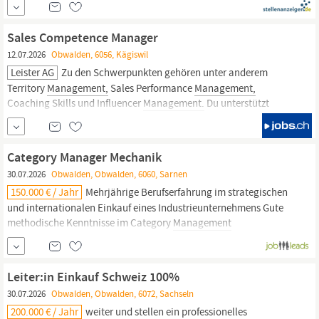
Vereinbarung eine begeisterungsfähige Persönlichkeit die
unseren Kunden Lösungen bietet. Leiter:in Customer Support
Sales Competence Manager
Motion...
12.07.2026
Obwalden, 6056, Kägiswil
Leister AG
Zu den Schwerpunkten gehören unter anderem
Territory
Management,
Sales Performance
Management,
Coaching Skills und Influencer
Management.
Du unterstützt
dessen erfolgreiche Umsetzung im Markt. Du befähigst unseren
internationalen Vertrieb durch praxisorientierte Trainings in der
Schweiz sowie direkt in den Märkten vor...
Category Manager Mechanik
30.07.2026
Obwalden, Obwalden, 6060, Sarnen
150.000 € / Jahr
Mehrjährige Berufserfahrung im strategischen
und internationalen Einkauf eines Industrieunternehmens Gute
methodische Kenntnisse im Category
Management
Hervorragende Verhandlungskenntnisse und interkulturelle
Kompetenz mit entsprechenden Leistungsausweis Sehr gute
Deutsch- und Englischkenntnisse in Wort und Schrift Erfahrung
Leiter:in Einkauf Schweiz 100%
mit SAP S/4HANA sowie...
30.07.2026
Obwalden, Obwalden, 6072, Sachseln
200.000 € / Jahr
weiter und stellen ein professionelles