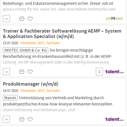
Beziehungs- und Eskalationsmanagement sicher. Dieser Job ist
genau richtig für Sie, wenn Sie. über eine höhere technische oder
betriebswirtschaftliche Ausbildung mit Schwerpunkt Supply
Chain
Management,
Einkauf oder einem vergleichbaren
Fachgebiet verfügen; zusätzliche Weiterbildungen im Bereich
Trainer & Fachberater Softwarelösung AEMP – System
BWL sind von Vorteil.
& Application Specialist (w/m/d)
23.07.2026
Obwalden, 6072, Sachseln
INVITEC GmbH & Co. KG
Sie bringen einschlägige
Berufserfahrung im Krankenhausumfeld mit (z. B. in der AEMP-
Leitung, im OP-
Management
oder in der Sterilgutversorgung
eines Klinikums) oder Sie haben im IT-Umfeld die Einführung von
1
Softwaresystemen aus Anwendersicht mit begleitet. Sie verfügen
über ein sehr gutes Verständnis im Umgang mit
Produktmanager (w/m/d)
18.07.2026
Obwalden, 6072, Sachseln
Maxon
Unterstützung von Vertrieb und Marketing durch
produktspezifisches Know-how Analyse relevanter Kennzahlen
sowie Initiierung von Verbesserungs- und
Kostenoptimierungsmaßnahmen
Management
von
Produktabkündigungen Mitarbeit in bereichsübergreifenden