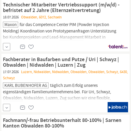
Projekten zur Prozessoptimierung und Produktentwicklung Ihr
Technischer Mitarbeiter Vertriebssupport (m/w/d) -
Profil Abgeschlossenes Studium im Bereich...
befristet auf 2 Jahre (Elternzeitvertretung)
18.07.2026
Obwalden, 6072, Sachseln
Maxon
für das Competence Center PIM (Powder Injection
Molding) Koordination von Prototypenanfragen Unterstützung
bei Kundenprojekten und Lead-
Management
Mitarbeit in
interdisziplinären Projektteams Ihr Profil Abgeschlossene
technische Ausbildung mit entsprechender Weiterbildung (z. B.
Techniker (m/w/d)) oder ein abgeschlossenes Studium im
Fachberater in Baufarben und Putze / Uri | Schwyz |
technischen oder
Obwalden | Nidwalden | Luzern | Zug
17.07.2026
Luzern, Nidwalden, Nidwalden, Obwalden, Obwalden, Schwyz, 6430,
Schwyz
KARL BUBENHOFER AG
täglich zum Erfolg unseres
eigenständigen Familienunternehmens bei. Für Uri, Schwyz,
Obwalden,
Nidwalden, Luzern, Zug suchen wir eine flexible,
erfahrene und initiative Persönlichkeit mit spürbarem Teamgeist
und Verkaufselan als Fachberater in Baufarben und Putze Uri |
Schwyz |
Obwalden
| Nidwalden | Luzern | Zug Ihr Aufgaben-
Fachmann/-frau Betriebsunterhalt 80-100% | Sarnen
und...
Kanton Obwalden 80-100%