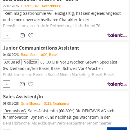
und Upselling-Möglichkeiten zu nutzen.
27.07.2026
Luzern, 6023, Rothenburg
Remimag Gastronomie AG
einzigartig, hat sein eigenes Angebot
und seinen unverwechselbaren Charakter. In der
Dienstleistungszentrale in Rothenburg LU sind rund 70
Mitarbeitende in den Bereichen Organisation, Finanzen, Personal,
Infrastruktur und Instandhaltung, Food & Beverage,
Marketing,
Dekoration sowie IT tätig und leben eine herzliche und lebendige
Junior Communications Assistant
Unternehmenskultur.
04.06.2026
Basel Stadt, 4000, Basel
Art Basel
Vollzeit
63.,00 CHF Vor 2 Wochen Growth Specialist
Switzerland (m/f/d) Basel, Basel, Schweiz Vor 4 Wochen
Praktikant/in im Bereich Social Media
Marketing.
Basel, Basel,
Schweiz Vor 1 Woche Front Desk Coordinator Basel, Basel,
Schweiz Vor 2 Tagen Retail Media Coordinator (m/f/d) % Basel,
Basel, Schweiz Vor 6 Tagen Event Coordinator (a) 80-%
Sales Assistent/In
05.08.2026
Schaffhausen, 8212, Neuhausen
Dentavis AG
Sales
AssistentIn
(60-80%) Die DENTAVIS AG steht
für Innovation, Dynamik und nachhaltiges Wachstum in der
Dentalbranche. Als exklusiver Vertriebspartner renommierter
Unternehmen wie BTI (Biotechnology Institute), AlgOss,