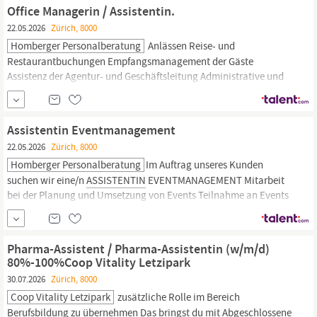
Flexibel und zuverlässig Sorgfältiger Umgang mit physischen und
Office Managerin / Assistentin.
digitalen Ordnerstrukturen...
22.05.2026
Zürich, 8000
Homberger Personalberatung
Anlässen Reise- und
Restaurantbuchungen Empfangsmanagement der Gäste
Assistenz der Agentur- und Geschäftsleitung Administrative und
Organisatorische Unterstützung des Managing Directors Erstellen
von Präsentationen Terminmanagement
Marketing
Mitarbeit bei
diversen
Marketingprojekten
Betreuung der Social Media Kanäle
Assistentin Eventmanagement
der Agentur
22.05.2026
Zürich, 8000
Homberger Personalberatung
Im Auftrag unseres Kunden
suchen wir eine/n
ASSISTENTIN
EVENTMANAGEMENT Mitarbeit
bei der Planung und Umsetzung von Events Teilnahme an Events
Organisatorische und administrative Aufgaben Beratung von
Kunden Koordinationsaufgaben Mitarbeit im
Marketing
und
Sponsoring Unterstütung im Messebereich Anforderungen:
Pharma-Assistent / Pharma-Assistentin (w/m/d)
Kaufm. Ausbildung oder...
80%-100%Coop Vitality Letzipark
30.07.2026
Zürich, 8000
Coop Vitality Letzipark
zusätzliche Rolle im Bereich
Berufsbildung zu übernehmen Das bringst du mit Abgeschlossene