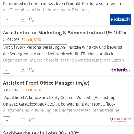
Permamed mit ihrem innovativen Produkt-Portfolio vor allem in
der Therapie von Hauterkrankungen, Rheuma,
Sportverletzungen, Venenerkrankungen und Phytotherapie im
Markt erfolgreich etabliert. Zur Verstärkung unseres
Marketingteams
suchen wir eine engagierte Persönlichkeit als
Assistentin für Marketing & Administration D/E 100%
Pharma
Marketing
Assistent/in
RX (w/m) 80-100%.
21.06.2026
Zürich, 8000
Art Of Work Personalberatung AG
nutzen wir aktiv und bewusst
die Synergien, die unser Netzwerk schafft. Für eine etablierte
Organisation im Bereich Mobilität und Dienstleistungen in Luzern
suchen wir eine initiative und kommunikative Persönlichkeit als
Assistentin
für
Marketing
& Administration D/E 100% Ihre
Aufgaben Unterstützung der Geschäftsleitung im operativen
Assistent Front Office Manager (m/w)
30.06.2026
Zürich, 8000
Aparthotel Adagio Zurich City Center
Vollzeit
(Auslastung,
Umsatz, Gästefeedback etc.). Überwachung der Front Office-
Ausgaben und Mitwirkung bei Budgetprozessen. Sicherstellung
genauer Abrechnungs- und Bargeldhandhabungsverfahren.
Vertrieb & Umsatzunterstützung Zusammenarbeit mit dem
Vertriebs- und
Marketingteam,
um Hotelleistungen zu bewerben
Sachbearbeiter in Lohn 80 - 100%