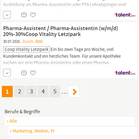
Ausbildung als Pharma-
Assistent
/in oder PTA Lehrabgänger sind
herzlich willkommen Etwas Neues? Dazu sagst du gerne «Ja». Du
versprühst gute Laune und willst dich entfalten und
weiterentwickeln Das Miteinander im Team ist dir wichtig
Pharma-Assistent / Pharma-Assistentin (w/m/d)
Deutsch mindestens Niveau B2...
20%-30%Coop Vitality Letzipark
30.07.2026
Zürich, 8000
Coop Vitality Letzipark
Ein bis zwei Tage pro Woche, viel
Kundenkontakt und ein herzliches Team: Für unsere Apotheke
suchen wir eine Pharma-
Assistentin
oder einen Pharma-
Assistenten
, die oder der uns jeweils montags und samstags
unterstützt. Perfekt für alle, die eine flexible Teilzeitstelle mit
abwechslungsreichen Aufgaben suchen.
1
2
3
4
5
…
Berufe & Begriffe
+ Alle
+ Marketing, Medien, Pr