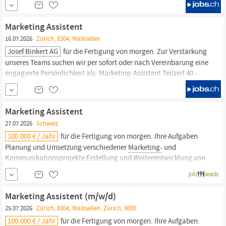
OsteoBiol by Tecnoss, Launca, OrangeCad und Solium setzen wir
seit fünf Jahren neue Massstäbe in der oralen Implantologie
Marketing Assistent
und...
16.07.2026
Zürich, 8304, Wallisellen
Josef Binkert AG
für die Fertigung von morgen. Zur Verstärkung
unseres Teams suchen wir per sofort oder nach Vereinbarung eine
engagierte Persönlichkeit als:
Marketing-Assistent
Teilzeit 40 -
60%, (m/w/d) Ihre Aufgaben Planung und Umsetzung
verschiedener
Marketing-
und Kommunikationsprojekte
Erstellung und Weiterentwicklung von
Marketing-
und...
Marketing Assistent
27.07.2026
Schweiz
100.000 € / Jahr
für die Fertigung von morgen. Ihre Aufgaben
Planung und Umsetzung verschiedener
Marketing-
und
Kommunikationsprojekte Erstellung und Weiterentwicklung von
Marketing-
und Verkaufsunterlagen Betreuung und
Weiterentwicklung unserer Website und unseres Online-Shops
Planung und Umsetzung von Online-
Marketingmassnahmen
Marketing Assistent (m/w/d)
25.07.2026
Zürich, 8304, Wallisellen, Zürich, 8000
100.000 € / Jahr
für die Fertigung von morgen. Ihre Aufgaben: