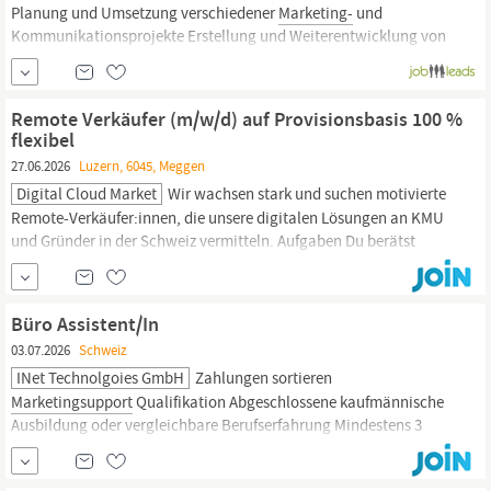
Planung und Umsetzung verschiedener
Marketing-
und
Kommunikationsprojekte Erstellung und Weiterentwicklung von
Marketing-
und Verkaufsunterlagen Betreuung und
Weiterentwicklung unserer Website und unseres Online-Shops
Planung und Umsetzung von Online-
Marketingmassnahmen
Remote Verkäufer (m/w/d) auf Provisionsbasis 100 %
flexibel
27.06.2026
Luzern, 6045, Meggen
Digital Cloud Market
Wir wachsen stark und suchen motivierte
Remote-Verkäufer:innen, die unsere digitalen Lösungen an KMU
und Gründer in der Schweiz vermitteln. Aufgaben Du berätst
Interessenten (warme Leads aus unserem
Marketing)
per Telefon,
Video-Call oder E-Mail Du präsentierst unsere Pakete (Websites,
Shops, SEO, MVPs, Strategie-Beratung) und führst sie zum
Büro Assistent/In
Abschluss...
03.07.2026
Schweiz
INet Technolgoies GmbH
Zahlungen sortieren
Marketingsupport
Qualifikation Abgeschlossene kaufmännische
Ausbildung oder vergleichbare Berufserfahrung Mindestens 3
Jahre Erfahrung im Büro oder Administrationsbereich Sehr gute
Englischkenntnisse Sehr gute organisatorische Fähigkeiten