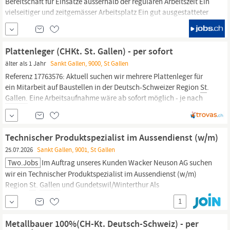
Bereitschaft für Einsätze ausserhalb der regulären Arbeitszeit Ein
vielseitiger und zeitgemässer Arbeitsplatz Ein gut ausgestatteter
Fahrzeug- und
Maschinenpark
Abwechslungsreiche Tätigkeiten
mit Verantwortung Attraktive Anstellungsbedingungen und gute
Weiterbildungsmöglichkeiten Ein motiviertes und kollegiales...
Plattenleger (CHKt. St. Gallen) - per sofort
älter als 1 Jahr
Sankt Gallen, 9000, St Gallen
Referenz 17763576: Aktuell suchen wir mehrere Plattenleger für
ein Mitarbeit auf Baustellen in der Deutsch-Schweizer Region
St
.
Gallen.
Eine Arbeitsaufnahme wäre ab sofort möglich - je nach
direkter Vereinbarung mit Schweizer Arbeitgeber. Wir sind eine
private Personal- und Arbeitsvermittlung in der Region Stuttgart
und suchen
Technischer Produktspezialist im Aussendienst (w/m)
25.07.2026
Sankt Gallen, 9001, St Gallen
Two.jobs
Im Auftrag unseres Kunden Wacker Neuson AG suchen
wir ein Technischer Produktspezialist im Aussendienst (w/m)
Region
St
.
Gallen
und Gundetswil/Winterthur Als
Produktspezialist bist du die zentrale Schnittstelle zwischen
1
unseren Kunden, dem Verkauf, der Vermietung und internen
Fachbereichen. Du bringst Technik, Anwendung und Verkauf...
Metallbauer 100%(CH-Kt. Deutsch-Schweiz) - per