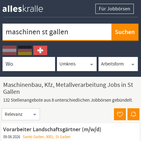
Für Jobbörsen
Keywortsuche
Ortssuche
Umkreissuche
Arbeitsform
Maschinenbau, Kfz, Metallverarbeitung Jobs in St
Gallen
132 Stellenangebote aus 8 unterschiedlichen Jobbörsen gebündelt.
Sortierung
Vorarbeiter Landschaftsgärtner (m/w/d)
09.08.2026
Sankt Gallen, 9001, St Gallen