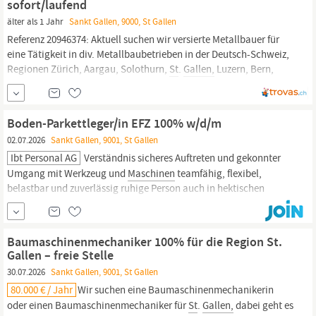
sofort/laufend
älter als 1 Jahr
Sankt Gallen, 9000, St Gallen
Referenz 20946374: Aktuell suchen wir versierte Metallbauer für
eine Tätigkeit in div. Metallbaubetrieben in der Deutsch-Schweiz,
Regionen Zürich, Aargau, Solothurn,
St
.
Gallen,
Luzern, Bern,
Basel, u.w. Eine Arbeitsaufnahme wäre ab sofort möglich - je
nach direkter Vereinbarung mit Schweizer Arbeitgeber.
Boden-Parkettleger/in EFZ 100% w/d/m
02.07.2026
Sankt Gallen, 9001, St Gallen
Ibt Personal AG
Verständnis sicheres Auftreten und gekonnter
Umgang mit Werkzeug und
Maschinen
teamfähig, flexibel,
belastbar und zuverlässig ruhige Person auch in hektischen
Zeiten sehr gute Deutschkenntnisse in Wort und Schrift
Führerausweis Kat. B vorausgesetzt Benefits Arbeitsort: 9403
Goldach Franca Pellegrino ibt Personal AG Rosenbergstrasse 62
Baumaschinenmechaniker 100% für die Region St.
9000
St.Gallen
T+
Gallen – freie Stelle
30.07.2026
Sankt Gallen, 9001, St Gallen
80.000 € / Jahr
Wir suchen eine Baumaschinenmechanikerin
oder einen Baumaschinenmechaniker für
St
.
Gallen,
dabei geht es