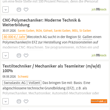
um eine feste Stelle mit 100 Prozent Pensum, denn die iPersonal
AG hat hier ein spannendes Angebot für erfahrene Fachleute.
Zudem begleiten wir Sie persönlich durch den ganzen Weg der
Bewerbung, deshalb steht bei uns jeder Mensch an erster Stelle.
CNC-Polymechaniker: Moderne Technik &
St
Weiterbildung
30.07.2026
Sankt Gallen, 9534, Gähwil, Sankt Gallen, 9001, St Gallen
80.000 € / Jahr
Wecotech AG sucht in der Region
St
.
Gallen
einen
Polymechaniker/in EFZ zur Herstellung von Präzisionsteilen auf
modernen CNC-
Maschinen
. Sie programmieren, richten ein und
bedienen Dreh- und Fräsmaschinen und führen
Qualitätskontrollen durch. Sie arbeiten an der Wartung der
Maschinen,
unterstützen bei...
Textiltechniker / Mechaniker als Teamleiter (m/w/d)
100%
08.08.2026
Schweiz
Swisslastic AG
Vollzeit
Das bringen Sie mit: Basis: Eine
abgeschlossene technische Grundbildung (EFZ), z.B. als
Polymechaniker, Mechatroniker, Automobil-Mechatroniker oder
Textilmechaniker. Skills: Handwerkliches Geschick und eine
schnelle Auffassungsgabe für komplexe
Maschinenabläufe.
Digital: Versierter Umgang mit dem PC (für die