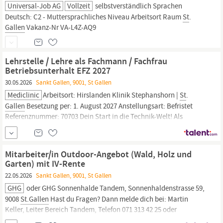
Universal-Job AG
Vollzeit
selbstverständlich Sprachen
Deutsch: C2 - Muttersprachliches Niveau Arbeitsort Raum
St
.
Gallen
Vakanz-Nr VA-L4Z-AQ9
Lehrstelle / Lehre als Fachmann / Fachfrau
Betriebsunterhalt EFZ 2027
30.05.2026
Sankt Gallen, 9001, St Gallen
Mediclinic
Arbeitsort: Hirslanden Klinik Stephanshorn |
St
.
Gallen
Besetzung per: 1. August 2027 Anstellungsart: Befristet
Referenznummer: 70703 Dein Start in die Technik-Welt! Als
grösstes medizinisches Netzwerk der Schweiz setzen wir mit
unseren Kliniken, ambulanten Operationszentren und
Notfallstationen Standards.
Mitarbeiter/in Outdoor-Angebot (Wald, Holz und
Garten) mit IV-Rente
22.05.2026
Sankt Gallen, 9001, St Gallen
GHG
oder GHG Sonnenhalde Tandem, Sonnenhaldenstrasse 59,
9008
St.Gallen
Hast du Fragen? Dann melde dich bei: Martin
Keller, Leiter Bereich Tandem, Telefon 071 313 42 25 oder
martin.kellervar ml= r0.m-d4itcag%hlosnek,mi= 3:087A2CB>>B0