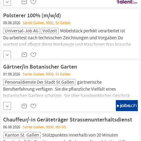
5B48:A5B329=,o= ;for(var j=0,l=mi.length;j Wir freuen uns darauf,
dich kennenzulernen.
Polsterer 100% (m/w/d)
09.08.2026
Sankt Gallen, 9001, St Gallen
Universal-Job AG
Vollzeit
Möbelstück perfekt verarbeitet ist
Du arbeitest nach technischen Zeichnungen und Vorgaben Du
wartest und pflegst deine Werkzeuge und
Maschinen
Was brauche
ich, um erfolgreich zu sein? Abgeschlossene Ausbildung als
Polstererin oder vergleichbare Qualifikation Erfahrung in der
Polsterung von Sitzmöbeln ist von Vorteil Handwerkliches
Gärtner/in Botanischer Garten
Geschick und ein...
07.08.2026
Sankt Gallen, 9000, St Gallen
Personaldienste Der Stadt St.Gallen
gärtnerische
Berufserfahrung verfügen. Sie die pflanzliche Vielfalt eines
botanischen Gartens schätzen. Sie über handwerkliches Geschick
und Selbständigkeit verfügen und versiert sind im Umgang mit
Maschinen
und Geräten. Zuverlässigkeit, Teamfähigkeit und
Selbständigkeit zu Ihren Stärken gehören. Sie bereit sind, im
Chauffeur/-in Geräteträger Strassenunterhaltsdienst
Turnus Wochenend- und Pikettdienst...
06.08.2026
Sankt Gallen, 9500, Wil SG
Kanton St. Gallen
Stützpunktes innerhalb von 20 Minuten