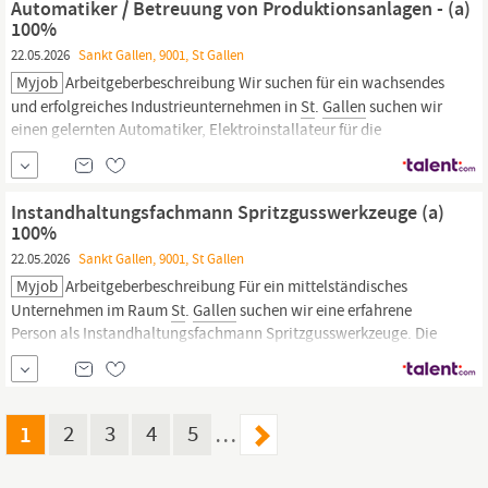
Automatiker / Betreuung von Produktionsanlagen - (a)
Maschinensteuerung
und...
100%
22.05.2026
Sankt Gallen, 9001, St Gallen
Myjob
Arbeitgeberbeschreibung Wir suchen für ein wachsendes
und erfolgreiches Industrieunternehmen in
St
.
Gallen
suchen wir
einen gelernten Automatiker, Elektroinstallateur für die
Instandhaltung. Stellenbeschreibung Wartung, Reparatur und
Instandhaltung von Produktionsanlagen und Peripheriegeräten
Sicherstellen der
Instandhaltungsfachmann Spritzgusswerkzeuge (a)
100%
22.05.2026
Sankt Gallen, 9001, St Gallen
Myjob
Arbeitgeberbeschreibung Für ein mittelständisches
Unternehmen im Raum
St
.
Gallen
suchen wir eine erfahrene
Person als Instandhaltungsfachmann Spritzgusswerkzeuge. Die
Firma vertreibt und produziert erfolgreich Kunststoffteile und
Baugruppen vor allem für die Medizinaltechnik und Labore.
Stellenbeschreibung Sicherstellung eines funktionierenden
Maschinenparks
1
2
3
4
5
…