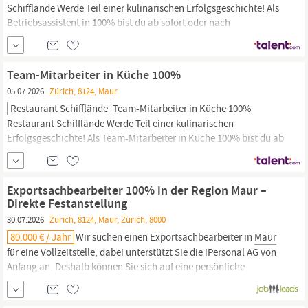
Schifflände Werde Teil einer kulinarischen Erfolgsgeschichte! Als
Betriebsassistent in 100% bist du ab sofort oder nach
Vereinbarung ein wertvoller Teil unserer 31-köpfigen Schifflände
Maur
-Crew und arbeitest im 7-köpfigen Team. Das beliebte
Ausflugsrestaurant Schifflände
Maur
liegt
Team-Mitarbeiter in Küche 100%
05.07.2026
Zürich, 8124, Maur
Restaurant Schifflände
Team-Mitarbeiter in Küche 100%
Restaurant Schifflände Werde Teil einer kulinarischen
Erfolgsgeschichte! Als Team-Mitarbeiter in Küche 100% bist du ab
sofort oder nach Vereinbarung ein wertvoller Teil unserer 28-
köpfigen Schifflände-Crew und arbeitest im 13-köpfigen Team.
Das beliebte Ausflugsrestaurant Schifflände
Maur
liegt
Exportsachbearbeiter 100% in der Region Maur –
Direkte Festanstellung
30.07.2026
Zürich, 8124, Maur, Zürich, 8000
80.000 € / Jahr
Wir suchen einen Exportsachbearbeiter in
Maur
für eine Vollzeitstelle, dabei unterstützt Sie die iPersonal AG von
Anfang an. Deshalb können Sie sich auf eine persönliche
Begleitung durch die ganze Bewerbung freuen, denn bei uns steht
der Mensch im Mittelpunkt.
Maur
liegt östlich von Zürich in einer