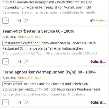
für Detail orientiertes Reinigen mit - Deutschkenntnisse sind
notwendig - Ein eigenes Fahrzeug ist von Vorteil, aber nicht
Bedingung - Sie wohnen in den unten aufgeführten Gemeinden
(zwingend) Wohnhaft in: Volketswil, Schwerzenbach, Fällanden,
Uster,
Maur
, Greifensee, Egg, Forch, Ebmatingen, Benglen, Binz,
Pfaffhausen, Zumikon, Zollikerberg Tätigkeit: ...
Team-Mitarbeiter in Service 60 - 100%
10.06.2026
Zürich, 8124, Maur
Restaurant Schifflände
Team-Mitarbeiter in Service 60 - 100%
Restaurant Schifflände Werde Teil einer kulinarischen
Erfolgsgeschichte! Als Team-Mitarbeiter in Service 60-100% bist
du ab sofort oder nach Vereinbarung ein wertvoller Teil unserer
30-köpfigen Schifflände
Maur
-Crew und arbeitest im 15-köpfigen
Team. Das beliebte Ausflugsrestaurant
Ferndiagnostiker Wärmepumpen (w/m) 80 - 100%
21.07.2026
Zürich, 8124, Maur
Meier Tobler
In dieser Funktion erkennst und behebst du
Störungen per Fernzugriff – oft noch bevor unsere Kundinnen und
Kunden überhaupt etwas davon bemerken. Mit deinem
technischen Know-how sorgst du für zuverlässige Wärme und
dafür, dass unsere Kundinnen und Kunden sich zuhause rundum