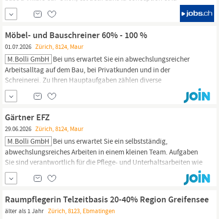
réalisation de projets variés allant de 100’000 CHF à plus de 15
millions CHF. Nous accompagnons nos clients privés et
institutionnels dans toutes les phases du projet, de l’esquisse à la
Möbel- und Bauschreiner 60% - 100 %
remise des...
01.07.2026
Zürich, 8124, Maur
M.Bolli GmbH
Bei uns erwartet Sie ein abwechslungsreicher
Arbeitsalltag auf dem Bau, bei Privatkunden und in der
Schreinerei. Zu Ihren Hauptaufgaben zählen diverse
Innenausbauten, vorwiegend im Raum Zürich. Aufgaben -
Montage in Innenausbauten - Servicearbeiten - Neuaufbauten
nach Kundenwunsch Qualifikation Ausbildung als Schreiner EFZ
Gärtner EFZ
2 Jahre Berufserfahrung Selbstständiges,...
29.06.2026
Zürich, 8124, Maur
M.Bolli GmbH
Bei uns erwartet Sie ein selbstständig,
abwechslungsreiches Arbeiten in einem kleinen Team. Aufgaben
Sie sind verantwortlich für die Pflege- und Unterhaltsarbeiten wie
Pflanz-, Saat- und Schnittarbeiten sowie Pflanzenernährung, -
schutz und -verwendung. Gartenunterhalt in Liegenschaften und
Privatgärten. Sie führen Maschinen, bedienen Werkzeuge und
Raumpflegerin Telzeitbasis 20-40% Region Greifensee
stellen deren Wartung,...
älter als 1 Jahr
Zürich, 8123, Ebmatingen