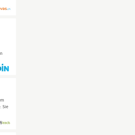
on
nem
. Sie