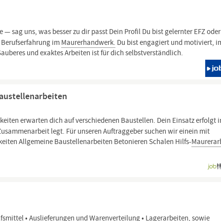
e — sag uns, was besser zu dir passt Dein Profil Du bist gelernter EFZ oder
d Berufserfahrung im
Maurerhandwerk.
Du bist engagiert und motiviert, 
beres und exaktes Arbeiten ist für dich selbstverständlich.
austellenarbeiten
keiten erwarten dich auf verschiedenen Baustellen. Dein Einsatz erfolgt i
Zusammenarbeit legt. Für unseren Auftraggeber suchen wir einein mit
eiten Allgemeine Baustellenarbeiten Betonieren Schalen Hilfs-
Maurerar
smittel • Auslieferungen und Warenverteilung • Lagerarbeiten, sowie