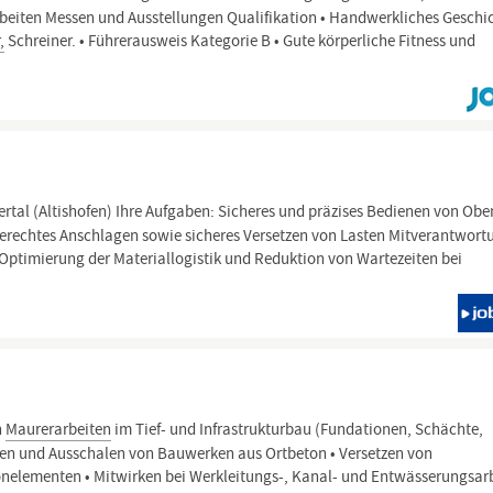
rbeiten Messen und Ausstellungen Qualifikation • Handwerkliches Geschi
,
Schreiner. • Führerausweis Kategorie B • Gute körperliche Fitness und
gertal (Altishofen) Ihre Aufgaben: Sicheres und präzises Bedienen von Ob
rechtes Anschlagen sowie sicheres Versetzen von Lasten Mitverantwortu
ptimierung der Materiallogistik und Reduktion von Wartezeiten bei
n
Maurerarbeiten
im Tief- und Infrastrukturbau (Fundationen, Schächte,
len und Ausschalen von Bauwerken aus Ortbeton • Versetzen von
elementen • Mitwirken bei Werkleitungs-, Kanal- und Entwässerungsar