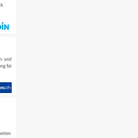
ck.
en- und
ng für
beiten