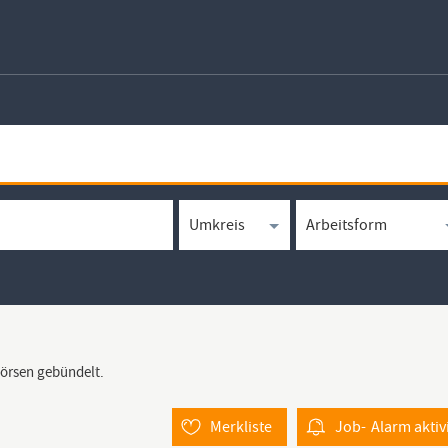
börsen gebündelt.
Merkliste
Job-
Alarm
aktiv