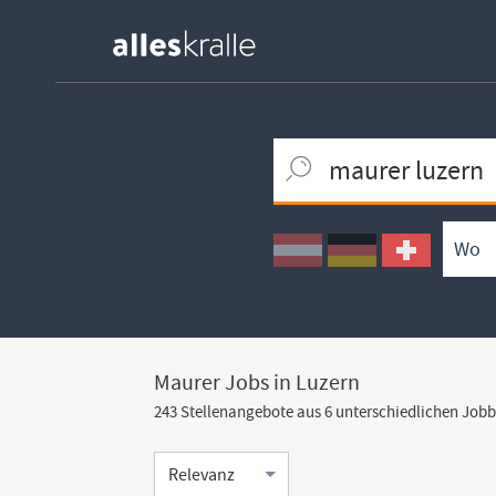
Keywortsuche
Ortssuche
Umkreissuche
Arbeitsform
Maurer Jobs in Luzern
243 Stellenangebote aus 6 unterschiedlichen Job
Sortierung