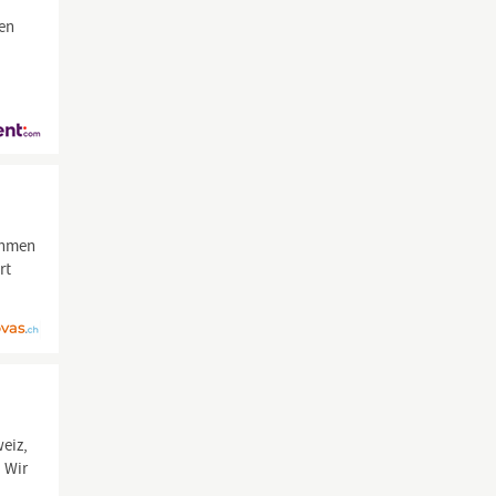
en
d
ehmen
rt
weiz,
. Wir