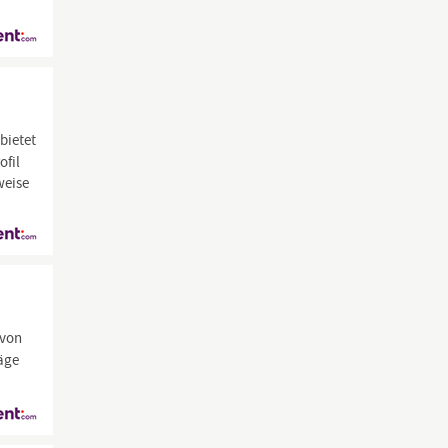
bietet
ofil
weise
 von
äge