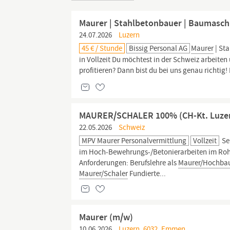
Maurer | Stahlbetonbauer | Baumasch
24.07.2026
Luzern
45 € / Stunde
Bissig Personal AG
Maurer
| St
in Vollzeit Du möchtest in der Schweiz arbeit
profitieren? Dann bist du bei uns genau richtig
MAURER/SCHALER 100% (CH-Kt. Luzern
22.05.2026
Schweiz
MPV Maurer Personalvermittlung
Vollzeit
Se
im Hoch-Bewehrungs-/Betonierarbeiten im Rohba
Anforderungen: Berufslehre als
Maurer/Hochbau
Maurer/Schaler
Fundierte...
Maurer (m/w)
10.06.2026
Luzern, 6032, Emmen