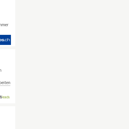
immer
n
beiten