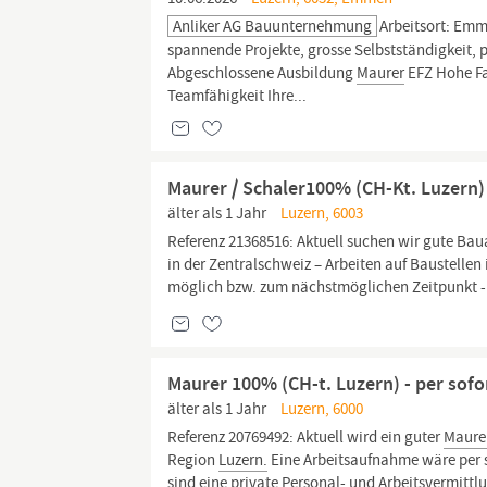
Anliker AG Bauunternehmung
Arbeitsort: Em
spannende Projekte, grosse Selbstständigkeit, p
Abgeschlossene Ausbildung
Maurer
EFZ Hohe Fa
Teamfähigkeit Ihre...
Maurer / Schaler100% (CH-Kt. Luzern) 
älter als 1 Jahr
Luzern, 6003
Referenz 21368516: Aktuell suchen wir gute Bau
in der Zentralschweiz – Arbeiten auf Baustellen
möglich bzw. zum nächstmöglichen Zeitpunkt - j
Maurer 100% (CH-t. Luzern) - per sofo
älter als 1 Jahr
Luzern, 6000
Referenz 20769492: Aktuell wird ein guter
Maure
Region
Luzern.
Eine Arbeitsaufnahme wäre per s
sind eine private Personal- und Arbeitsvermittl