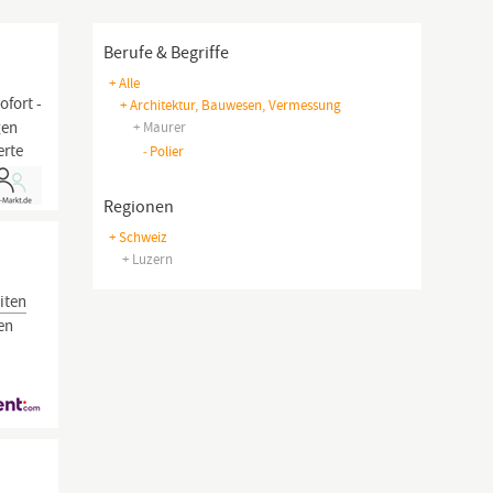
Berufe & Begriffe
+ Alle
ofort -
+ Architektur, Bauwesen, Vermessung
gen
+ Maurer
erte
-
Polier
Regionen
+ Schweiz
+ Luzern
iten
en