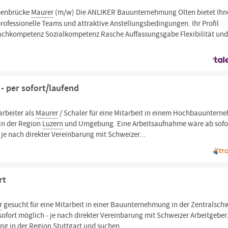
menbrücke
Maurer
(m/w) Die ANLIKER Bauunternehmung Olten bietet Ihn
rofessionelle Teams und attraktive Anstellungsbedingungen. Ihr Profil
chkompetenz Sozialkompetenz Rasche Auffassungsgabe Flexibilität un
- per sofort/laufend
arbeiter als
Maurer
/ Schaler für eine Mitarbeit in einem Hochbauuntern
 in der Region
Luzern
und Umgebung. Eine Arbeitsaufnahme wäre ab sofo
e nach direkter Vereinbarung mit Schweizer...
rt
r
gesucht für eine Mitarbeit in einer Bauunternehmung in der Zentralsch
ofort möglich - je nach direkter Vereinbarung mit Schweizer Arbeitgeber
ung in der Region Stuttgart und suchen