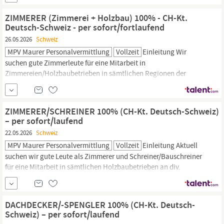
Vereinbarung mit Schweizer Arbeitgeber. Wir sind eine private
Personal- und Arbeitsvermittlung in der Region Stuttgart und...
ZIMMERER (Zimmerei + Holzbau) 100% - CH-Kt.
Deutsch-Schweiz - per sofort/fortlaufend
26.05.2026
Schweiz
MPV Maurer Personalvermittlung
Vollzeit
Einleitung Wir
suchen gute Zimmerleute für eine Mitarbeit in
Zimmereien/Holzbaubetrieben in sämtlichen Regionen der
Deutsch-Schweiz, Kantone Aargau, Zürich,
St
.
Gallen,
Zug,
Schwyz, Luzern, Bern, u.w. Arbeitsantritt wäre ab sofort/laufend
möglich - je nach Verfügbarkeit und direkter Vereinbarung mit
ZIMMERER/SCHREINER 100% (CH-Kt. Deutsch-Schweiz)
Schweizer Arbeitgeber.
– per sofort/laufend
22.05.2026
Schweiz
MPV Maurer Personalvermittlung
Vollzeit
Einleitung Aktuell
suchen wir gute Leute als Zimmerer und Schreiner/Bauschreiner
für eine Mitarbeit in sämtlichen Holzbaubetrieben an div.
Standorten in der Deutsch-Schweiz, wie Basel, Aargau,
Solothurn, Bern, Luzern, Zürich,
St
.
Gallen,
Graubünden, u.w.
Eine Arbeitsaufnahme wäre ab sofort/laufend möglich - je nach
DACHDECKER/-SPENGLER 100% (CH-Kt. Deutsch-
direkter Vereinbarung...
Schweiz) – per sofort/laufend