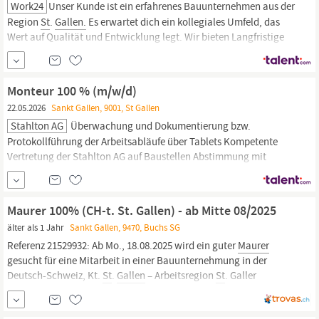
Work24
Unser Kunde ist ein erfahrenes Bauunternehmen aus der
Region
St
.
Gallen.
Es erwartet dich ein kollegiales Umfeld, das
Wert auf Qualität und Entwicklung legt. Wir bieten Langfristige
Anstellung Abwechslungsreiche Bauprojekte Attraktive Lohn- und
Sozialleistungen Weiterbildungsmöglichkeiten Aufgaben Als
Maurer/in
EFZ oder EU-anerkannt bist du in
St
.
Gallen
Monteur 100 % (m/w/d)
22.05.2026
Sankt Gallen, 9001, St Gallen
Stahlton AG
Überwachung und Dokumentierung bzw.
Protokollführung der Arbeitsabläufe über Tablets Kompetente
Vertretung der Stahlton AG auf Baustellen Abstimmung mit
Projektleitung und Kunden vor Ort Sicherstellen von Ordnung und
Sauberkeit am Einsatzort Dein Profil Abgeschlossene
handwerkliche Berufsausbildung (z. B.
Maurerin,
Metallbauer/in
Maurer 100% (CH-t. St. Gallen) - ab Mitte 08/2025
oder vergleichbar)
älter als 1 Jahr
Sankt Gallen, 9470, Buchs SG
Referenz 21529932: Ab Mo., 18.08.2025 wird ein guter
Maurer
gesucht für eine Mitarbeit in einer Bauunternehmung in der
Deutsch-Schweiz, Kt.
St
.
Gallen
– Arbeitsregion
St
. Galler
Rheintal/Nähe Buchs. Eine Arbeitsaufnahme wäre ab der KW 34
möglich - je nach direkter Vereinbarung mit Schweizer