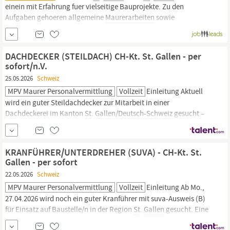
einein mit Erfahrung fuer vielseitige Bauprojekte. Zu den
Aufgaben gehoeren allgemeine
Maurerarbeiten
sowie
Schalungsarbeiten an Wand- und Deckensystemen, Treppen und
Sichtschalungen. Sie umfasst auch Kleinere Putzarbeiten,
Abbruch- und Demontagearbeiten. Erwartet wird eine
DACHDECKER (STEILDACH) CH-Kt. St. Gallen - per
abgeschlossene Lehrstelle als
Maurer,
sofort/n.V.
25.05.2026
Schweiz
MPV Maurer Personalvermittlung
Vollzeit
Einleitung Aktuell
wird ein guter Steildachdecker zur Mitarbeit in einer
Dachdeckerei im Kanton
St
.
Gallen/Deutsch-Schweiz
gesucht –
Arbeitsregion: Eschenbach und Umkreis. Eine Arbeitsaufnahme
wäre per sofort möglich - je nach direkter Vereinbarung mit
Schweizer Arbeitgeber. Wir sind eine private Personal- und
KRANFÜHRER/UNTERDREHER (SUVA) - CH-Kt. St.
Arbeitsvermittlung in der...
Gallen - per sofort
22.05.2026
Schweiz
MPV Maurer Personalvermittlung
Vollzeit
Einleitung Ab Mo.,
27.04.2026 wird noch ein guter Kranführer mit suva-Ausweis (B)
für Einsatz auf Baustelle/n in der Region
St
.
Gallen
gesucht. Eine
Arbeitsaufnahme wäre ab sofort KW 18 möglich - je nach direkter