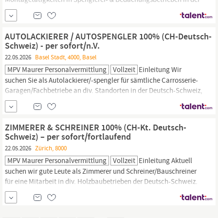
Deutsch-Schweiz, Regionen Zürich,
St
.
Gallen,
Aargau, Luzern,
Schwyz, u.w. Eine Arbeitsaufnahme wäre ab sofort möglich bzw.
zum nächstmöglichen Zeitpunkt - je nach Verfügbarkeit und
AUTOLACKIERER / AUTOSPENGLER 100% (CH-Deutsch-
direkter Vereinbarung mit...
Schweiz) - per sofort/n.V.
22.05.2026
Basel Stadt, 4000, Basel
MPV Maurer Personalvermittlung
Vollzeit
Einleitung Wir
suchen Sie als Autolackierer/-spengler für sämtliche Carrosserie-
Garagen/Fachbetriebe an div. Standorten in der Deutsch-Schweiz,
Regionen Basel, Aargau, Solothurn, Bern, Luzern, Zürich,
St
.
Gallen,
Graubünden, u.w. Arbeitsantritt wäre ab sofort möglich
bzw. zum nächstmöglichen Zeitpunkt - je nach direkter
ZIMMERER & SCHREINER 100% (CH-Kt. Deutsch-
Vereinbarung mit...
Schweiz) – per sofort/fortlaufend
22.05.2026
Zürich, 8000
MPV Maurer Personalvermittlung
Vollzeit
Einleitung Aktuell
suchen wir gute Leute als Zimmerer und Schreiner/Bauschreiner
für eine Mitarbeit in div. Holzbaubetrieben der Deutsch-Schweiz.
Arbeitsregionen sind: Kt. Zürich, Thurgau,
St
.
Gallen,
Schwyz,
Luzern, Bern, Aargau, u.w. Eine Arbeitsaufnahme wäre ab sofort
möglich bzw. zum nächstmöglichen Zeitpunkt - je nach direkter...