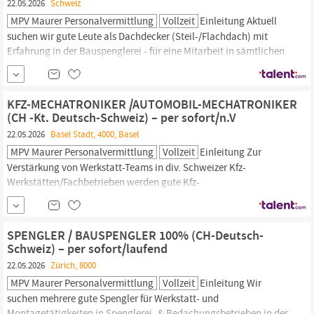
22.05.2026
Schweiz
MPV Maurer Personalvermittlung
Vollzeit
Einleitung Aktuell
suchen wir gute Leute als Dachdecker (Steil-/Flachdach) mit
Erfahrung in der Bauspenglerei - für eine Mitarbeit in sämtlichen
Bedachungsunternehmen an div. Standorten in der Deutsch-
Schweiz, wie Basel, Aargau, Solothurn, Bern, Luzern, Zürich,
St
.
Gallen,
Graubünden, u.w. Eine Arbeitsaufnahme
KFZ-MECHATRONIKER /AUTOMOBIL-MECHATRONIKER
(CH -Kt. Deutsch-Schweiz) – per sofort/n.V
22.05.2026
Basel Stadt, 4000, Basel
MPV Maurer Personalvermittlung
Vollzeit
Einleitung Zur
Verstärkung von Werkstatt-Teams in div. Schweizer Kfz-
Werkstätten/Fachbetrieben werden gute Kfz-
Mechatroniker/Automobil-Mechatroniker gesucht.
Arbeitsregionen in der Deutsch-Schweiz sind: Basel, Aargau,
Solothurn, Bern, Luzern, Zürich,
St
.
Gallen,
Graubünden, u.w.
SPENGLER / BAUSPENGLER 100% (CH-Deutsch-
Eine Arbeitsaufnahme wäre ab sofort möglich oder zum...
Schweiz) – per sofort/laufend
22.05.2026
Zürich, 8000
MPV Maurer Personalvermittlung
Vollzeit
Einleitung Wir
suchen mehrere gute Spengler für Werkstatt- und
Montagetätigkeiten in Spenglerei- & Bedachungsbetrieben in der