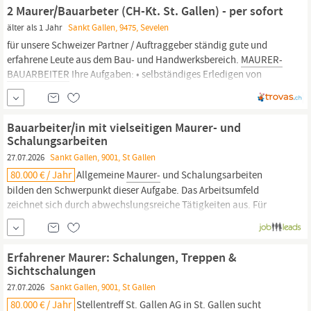
Arbeitgeber....
2 Maurer/Bauarbeter (CH-Kt. St. Gallen) - per sofort
älter als 1 Jahr
Sankt Gallen, 9475, Sevelen
für unsere Schweizer Partner / Auftraggeber ständig gute und
erfahrene Leute aus dem Bau- und Handwerksbereich.
MAURER-
BAUARBEITER
Ihre Aufgaben: • selbständiges Erledigen von
Arbeiten im
Maurerhandwerk
• Mauern, Verputzen, Sanieren •
anfallende Arbeiten auf der Baustelle Ihr Profil: • Berufserfahrung
im Baugewerbe •
Bauarbeiter/in mit vielseitigen Maurer- und
Schalungsarbeiten
27.07.2026
Sankt Gallen, 9001, St Gallen
80.000 € / Jahr
Allgemeine
Maurer-
und Schalungsarbeiten
bilden den Schwerpunkt dieser Aufgabe. Das Arbeitsumfeld
zeichnet sich durch abwechslungsreiche Tätigkeiten aus. Für
unseren Auftraggeber suchen wir einein mit vielseitigen
Maurer-
und Schalungsarbeiten Tätigkeiten Sie sind zuständig für
allgemeine
Maurerarbeiten,
auch diverse...
Erfahrener Maurer: Schalungen, Treppen &
Sichtschalungen
27.07.2026
Sankt Gallen, 9001, St Gallen
80.000 € / Jahr
Stellentreff
St
.
Gallen
AG in
St
.
Gallen
sucht