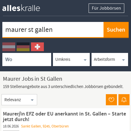
Für Jobbörsen
Keywortsuche
Ortssuche
Umkreissuche
Arbeitsform
Maurer Jobs in St Gallen
159 Stellenangebote aus 3 unterschiedlichen Jobbörsen gebündelt.
Sortierung
Maurer/in EFZ oder EU anerkannt in St. Gallen – Starte
jetzt durch!
18.06.2026
Sankt Gallen, 9245, Oberbüren