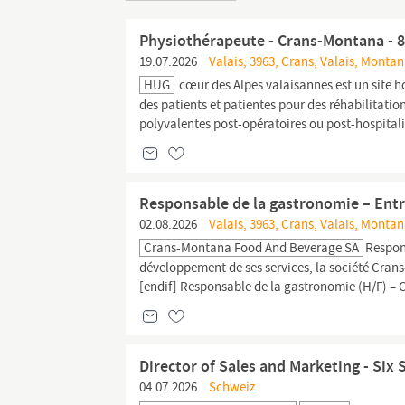
Physiothérapeute - Crans-Montana - 
19.07.2026
Valais, 3963, Crans, Valais, Monta
HUG
cœur des Alpes valaisannes est un site h
des patients et patientes pour des réhabilitati
polyvalentes post-opératoires ou post-hospitali
Responsable de la gastronomie – Ent
02.08.2026
Valais, 3963, Crans, Valais, Monta
Crans-Montana Food And Beverage SA
Respon
développement de ses services, la société Crans
[endif] Responsable de la gastronomie (H/F) – 
Director of Sales and Marketing - Si
04.07.2026
Schweiz