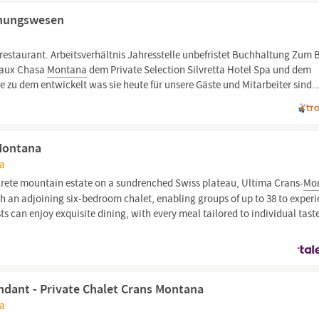
hnungswesen
estaurant. Arbeitsverhältnis Jahresstelle unbefristet Buchhaltung Zum 
eaux Chasa
Montana
dem Private Selection Silvretta Hotel Spa und dem
 zu dem entwickelt was sie heute für unsere Gäste und Mitarbeiter sind..
 Montana
na
crete mountain estate on a sundrenched Swiss plateau, Ultima Crans-
Mo
 an adjoining six-bedroom chalet, enabling groups of up to 38 to exper
ests can enjoy exquisite dining, with every meal tailored to individual tast
dant - Private Chalet Crans Montana
na