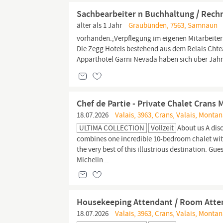
Sachbearbeiter n Buchhaltung / Rec
älter als 1 Jahr
Graubünden, 7563, Samnaun
vorhanden.;Verpflegung im eigenen Mitarbeiterr
Die Zegg Hotels bestehend aus dem Relais Cht
Apparthotel Garni Nevada haben sich über Jahre
Chef de Partie - Private Chalet Crans
18.07.2026
Valais, 3963, Crans, Valais, Monta
ULTIMA COLLECTION
Vollzeit
About us A dis
combines one incredible 10-bedroom chalet with
the very best of this illustrious destination. Gu
Michelin...
Housekeeping Attendant / Room Atten
18.07.2026
Valais, 3963, Crans, Valais, Monta