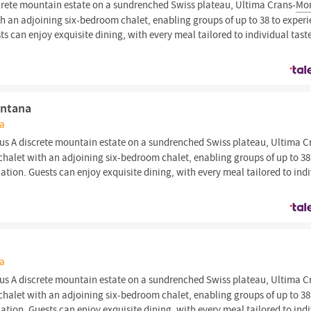
crete mountain estate on a sundrenched Swiss plateau, Ultima Crans-
Mo
 an adjoining six-bedroom chalet, enabling groups of up to 38 to exper
ests can enjoy exquisite dining, with every meal tailored to individual tast
ontana
na
us A discrete mountain estate on a sundrenched Swiss plateau, Ultima C
alet with an adjoining six-bedroom chalet, enabling groups of up to 38
ination. Guests can enjoy exquisite dining, with every meal tailored to ind
na
us A discrete mountain estate on a sundrenched Swiss plateau, Ultima C
alet with an adjoining six-bedroom chalet, enabling groups of up to 38
ination. Guests can enjoy exquisite dining, with every meal tailored to ind