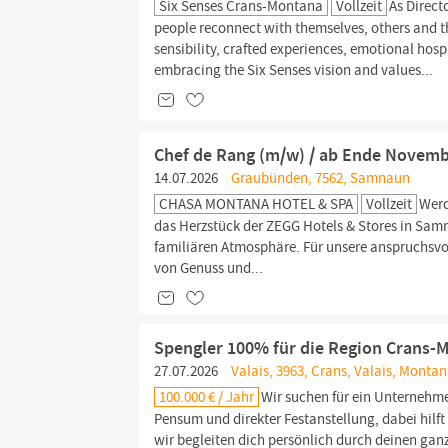
Six Senses Crans-Montana
Vollzeit
As Direct
people reconnect with themselves, others and th
sensibility, crafted experiences, emotional hosp
embracing the Six Senses vision and values...
Chef de Rang (m/w) / ab Ende Novembe
14.07.2026
Graubünden, 7562, Samnaun
CHASA MONTANA HOTEL & SPA
Vollzeit
Werd
das Herzstück der ZEGG Hotels & Stores in Samn
familiären Atmosphäre. Für unsere anspruchsvol
von Genuss und...
Spengler 100% für die Region Crans-
27.07.2026
Valais, 3963, Crans, Valais, Montan
100.000 € / Jahr
Wir suchen für ein Unternehme
Pensum und direkter Festanstellung, dabei hilft 
wir begleiten dich persönlich durch deinen g