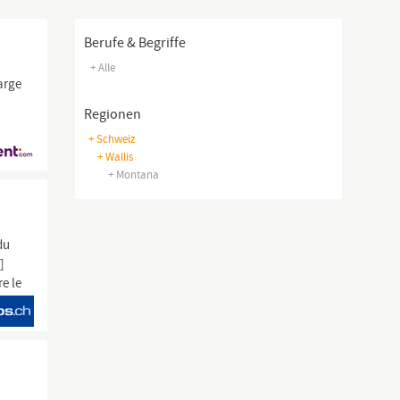
Berufe & Begriffe
+ Alle
arge
Regionen
+ Schweiz
+ Wallis
+ Montana
du
]
e le