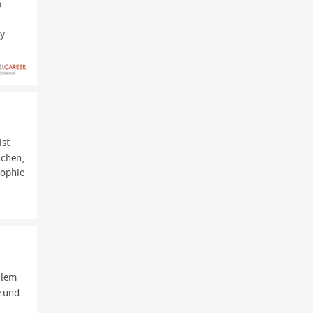
p
By
ist
ichen,
sophie
llem
e und