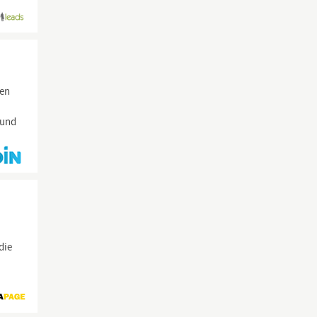
gen
 und
die