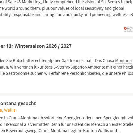
or of Sales & Marketing, I fully comprehend the vision of Six Senses to hel
e world around them, plus our values of local sensitivity and global
itality, responsible and caring, fun and quirky and pioneering wellness. 
r für Wintersaison 2026 / 2027
en Sie Botschafter echter alpiner Gastfreundschaft. Das Chasa
Montana
aun. Wir vereinen luxuriöses 5-Sterne-Superior-Ambiente mit einer herzl
le Gastronomie suchen wir erfahrene Persönlichkeiten, die unsere Philo
Montana gesucht
a, Wallis
n in Crans-
Montana
ab sofort eine Spenglers oder einen Spengler mit vo
dir iPersonal als Vermittler. Denn für uns steht der Mensch an erster Stell
anzen Bewerbungsweg. Crans-
Montana
liegt im Kanton Wallis und...