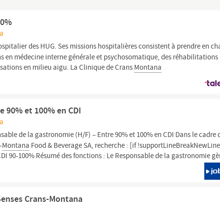
80%
na
ospitalier des HUG. Ses missions hospitalières consistent à prendre en ch
ons en médecine interne générale et psychosomatique, des réhabilitations
sations en milieu aigu. La Clinique de Crans
Montana
re 90% et 100% en CDI
na
sable de la gastronomie (H/F) – Entre 90% et 100% en CDI Dans le cadre 
-
Montana
Food & Beverage SA, recherche : [if !supportLineBreakNewLine
CDI 90-100% Résumé des fonctions : Le Responsable de la gastronomie gèr
x Senses Crans-Montana