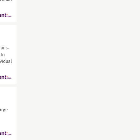
rans-
 to
ividual
arge