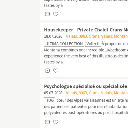
tastes by a
Housekeeper - Private Chalet Crans 
18.07.2026
Valais, 3963, Crans, Valais, Monta
ULTIMA COLLECTION
Vollzeit
À propos de no
Montana
combines one incredible 10-bedroom ch
experience the very best of this illustrious dest
tastes by a
Psychologue spécialisé ou spécialisé
05.07.2026
Valais, 3963, Crans, Valais, Monta
HUG
cœur des Alpes valaisannes est un site h
des patients et patientes pour des réhabilitati
polyvalentes post-opératoires ou post-hospitali