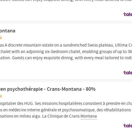
Montana
na
us A discrete mountain estate on a sundrenched Swiss plateau, Ultima C
alet with an adjoining six-bedroom chalet, enabling groups of up to 38
ination. Guests can enjoy exquisite dining, with every meal tailored to ind
e en psychothérapie - Crans-Montana - 80%
na
ospitalier des HUG. Ses missions hospitalières consistent à prendre en ch
ons en médecine interne générale et psychosomatique, des réhabilitations
sations en milieu aigu. La Clinique de Crans
Montana