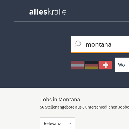
Keywortsuche
Ortssuche
Umkreissuche
Arbeitsform
Jobs in Montana
56 Stellenangebote aus 8 unterschiedlichen Jobb
Sortierung