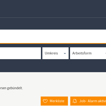
örsen gebündelt.
Merkliste
Job-
Alarm
aktiv