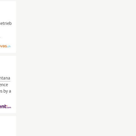
Betrieb
.
ntana
ience
es by a