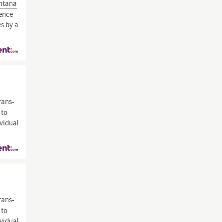
ntana
ience
es by a
rans-
 to
ividual
rans-
 to
ividual