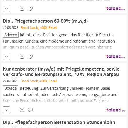
dem Bezugspflegeprinzip Ausführung medizinaltechnischer
Tätigkeiten Dokumentation der
Pflegeleistungen
im ePDok
Beurteilung der
Pflegebedürftigkeit
mittels RAI...
Dipl. Pflegefachperson 60-80% (m,w,d)
19.06.2026
Basel Stadt, 4000, Basel
Adecco
könnte diese Position genau das Richtige für Sie sein.
Für unseren Kunden, eine moderne und renommierte Institution
im Raum
Basel,
suchen wir per sofort oder nach Vereinbarung
eine engagierte
Pflegefachperson
im Nachtdienst. Aufgaben
Professionelle
Pflege
und Betreuung der Bewohnenden während
der Nacht Sicherstellung und Umsetzung des
Pflegeprozesses
Kundenberater (m/w/d) mit Pflegekompetenz, sowie
sowie einer hohen
Pflegequalität
Verkaufs- und Beratungstalent, 70 %, Region Aargau
22.07.2026
Basel Stadt, 4000, Basel
Dovida
Betreuung. Zur Verstärkung unseres Teams in
Basel
suchen wir ab sofort, oder nach Absprache eine/n engagierte und
herzliche Persönlichkeit, die bereit ist, mit uns neue Wege zu
gehen und zu wachsen. Werden Sie Teil der Dovida Familie.
Kundenberater (m/w/d) mit
Pflegekompetenz,
sowie Verkaufs-
und Beratungstalent, 70
Dipl. Pflegefachperson Bettenstation Stundenlohn