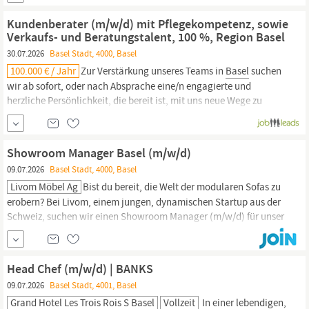
weyer gruppe mit über 200 Mitarbeitenden. Unser Erfolg liegt in
der
Kundenberater (m/w/d) mit Pflegekompetenz, sowie
Verkaufs- und Beratungstalent, 100 %, Region Basel
30.07.2026
Basel Stadt, 4000, Basel
100.000 € / Jahr
Zur Verstärkung unseres Teams in
Basel
suchen
wir ab sofort, oder nach Absprache eine/n engagierte und
herzliche Persönlichkeit, die bereit ist, mit uns neue Wege zu
gehenund zu wachsen. Werden Sie Teil der Dovida Familie.
Kundenberater (m/w/d) idealerweise mit
Pflegekompetenz,
sowie
Verkaufs- und Beratungstalent, 100 % Ihre Aufgaben:
Showroom Manager Basel (m/w/d)
09.07.2026
Basel Stadt, 4000, Basel
Livom Möbel Ag
Bist du bereit, die Welt der modularen Sofas zu
erobern? Bei Livom, einem jungen, dynamischen Startup aus der
Schweiz, suchen wir einen Showroom Manager (m/w/d) für unser
Team im Herzen von
Basel.
Mit unserer E-Commerce-Plattform
und Showrooms in vier Ländern sind wir auf Wachstumskurs und
brauchen deine Unterstützung, um das Omnichannel-Erlebnis auf
Head Chef (m/w/d) | BANKS
das
09.07.2026
Basel Stadt, 4001, Basel
Grand Hotel Les Trois Rois S Basel
Vollzeit
In einer lebendigen,