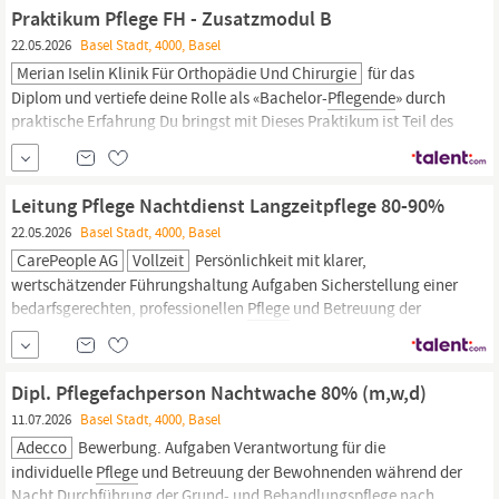
und in botanischen Gärten. Der Beschäftigungsgrad beträgt 100%
Praktikum Pflege FH - Zusatzmodul B
und ist vorerst auf ein...
22.05.2026
Basel Stadt, 4000, Basel
Merian Iselin Klinik Für Orthopädie Und Chirurgie
für das
Diplom und vertiefe deine Rolle als «Bachelor-
Pflegende
» durch
praktische Erfahrung Du bringst mit Dieses Praktikum ist Teil des
Studiengangs Bachelor of Science in
Pflege
an der Berner
Fachhochschule, in Kooperation mit dem Standort
Basel
Die
Absolvierung erfordert das Erreichen bestimmter Module und
Leitung Pflege Nachtdienst Langzeitpflege 80-90%
der...
22.05.2026
Basel Stadt, 4000, Basel
CarePeople AG
Vollzeit
Persönlichkeit mit klarer,
wertschätzender Führungshaltung Aufgaben Sicherstellung einer
bedarfsgerechten, professionellen
Pflege
und Betreuung der
Bewohnenden während der Nacht Personelle und fachliche
Führung des Nachtdienst-Teams mit Fokus auf
Pflegequalität,
Teamstabilität und Prozesssicherheit Durchführung von
Dipl. Pflegefachperson Nachtwache 80% (m,w,d)
Mitarbeitenden- und
11.07.2026
Basel Stadt, 4000, Basel
Adecco
Bewerbung. Aufgaben Verantwortung für die
individuelle
Pflege
und Betreuung der Bewohnenden während der
Nacht Durchführung der Grund- und Behandlungspflege nach