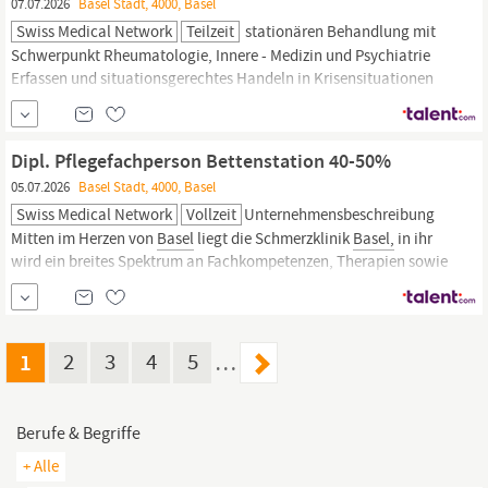
07.07.2026
Basel Stadt, 4000, Basel
Swiss Medical Network
Teilzeit
stationären Behandlung mit
Schwerpunkt Rheumatologie, Innere - Medizin und Psychiatrie
Erfassen und situationsgerechtes Handeln in Krisensituationen
Mitwirken bei der Weiterentwicklung der
Pflege
im stationären
Betrieb Erfassen und Evaluation der
pflegerischen
Handlungen
unter Einbezug nach NANDA Arbeiten im Drei-Schichtbetrieb
Dipl. Pflegefachperson Bettenstation 40-50%
Qualifikationen Ausbildung als
Pflegefachfrau/-mann
HF
05.07.2026
Basel Stadt, 4000, Basel
Weiterbildung...
Swiss Medical Network
Vollzeit
Unternehmensbeschreibung
Mitten im Herzen von
Basel
liegt die Schmerzklinik
Basel,
in ihr
wird ein breites Spektrum an Fachkompetenzen, Therapien sowie
Behandlungsmöglichkeiten unter einem Dach vereint. In der
Klinik wird das Motto «Für jeden Schmerz die richtige Therapie»
gelebt. Der Schmerzklinik
Basel
kommt mit ihrem...
1
2
3
4
5
…
Berufe & Begriffe
+ Alle