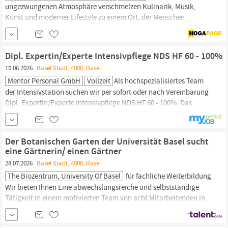
ungezwungenen Atmosphäre verschmelzen Kulinarik, Musik,
Kunst und moderner Lifestyle zu einem Ort, der Menschen
zusammenbringt und Banks zu einem kosmopolitischen
Treffpunkt in
Basel
macht. Werden Sie Teil eines Teams, das
Tradition und Zukunft verbindet. Zur Verstärkung unseres Teams
Dipl. Expertin/Experte Intensivpflege NDS HF 60 - 100%
suchen wir nach Vereinbarung eine/n Head Chef ...
15.06.2026
Basel Stadt, 4000, Basel
Mentor Personal GmbH
Vollzeit
Als hochspezialisiertes Team
der Intensivstation suchen wir per sofort oder nach Vereinbarung
Dipl. Expertin/Experte Intensivpflege NDS HF 60 - 100%. Das
ganze Spektrum der operativen und internistischen
Intensivmedizin betreibt. Ihre Aufgaben Umfassende
Pflege
und
Betreuung von kritisch kranken Patientinnen und Patienten auf
Der Botanischen Garten der Universität Basel sucht
Basiis der evidenzbasierten
Pflegequalität
eine Gärtnerin/ einen Gärtner
28.07.2026
Basel Stadt, 4000, Basel
The Biozentrum, University Of Basel
für fachliche Weiterbildung
Wir bieten Ihnen Eine abwechslungsreiche und selbstständige
Tätigkeit in einem motivierten Team von acht Mitarbeitenden in
einer tollen Gartenanlage im städtischen Umfeld an der
Universität
Basel.
Weiterbildungsmöglichkeiten in der Botanik