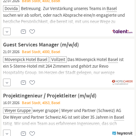
22.07.2026
Basel Stadt, 4000, Basel
Dovida
Betreuung. Zur Verstärkung unseres Teams in
Basel
suchen wir ab sofort, oder nach Absprache eine/n engagierte und
herzliche Persönlichkeit, die bereit ist, mit uns neue Wege zu
gehen und zu wachsen. Werden Sie Teil der Dovida Familie.
Kundenberater (m/w/d) idealerweise mit
Pflegekompetenz,
sowie
Verkaufs- und Beratungstalent, 100 %
Guest Services Manager (m/w/d)
21.07.2026
Basel Stadt, 4000, Basel
Mövenpick Hotel Basel
Vollzeit
Das Mövenpick Hotel
Basel
ist
ein 5-Sterne-Hotel mit 264 Zimmern und gehört zur Revo
Hospitality Group. Im Herzen der Stadt gelegen, nur wenige
Schritte vom Bahnhof SBB entfernt, bietet es einen Arbeitsplatz in
einem der modernsten Häuser
Basels
mit eindrucksvoller
Architektur und internationalem Flair. Wer hier arbeitet,
Projektingenieur / Projektleiter (m/w/d)
begleitet...
16.07.2026
Basel Stadt, 4053, Basel
Weyer Gruppe
weyer gruppe | Weyer und Partner (Schweiz) AG
Die Weyer und Partner Schweiz AG ist seit über 35 Jahren in
Basel
tätig. Wir sind ein Team aus erfahrenen Ingenieuren, das sich
weiter entwickeln möchte. Wir sind Teil der international tätigen