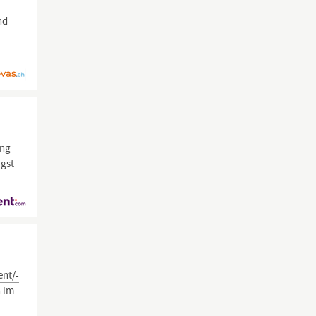
nd
ung
ügst
ent/-
n im