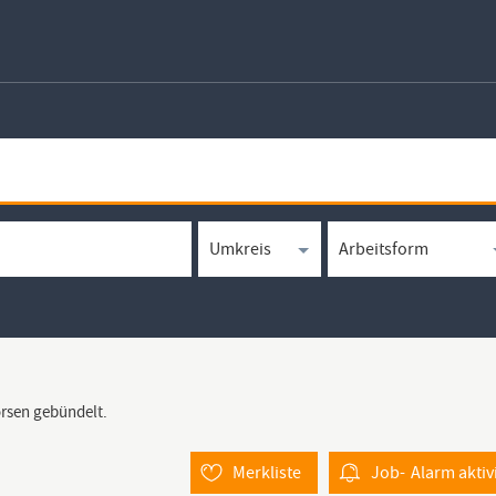
örsen gebündelt.
Merkliste
Job-
Alarm
aktiv