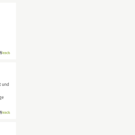
t und
ge