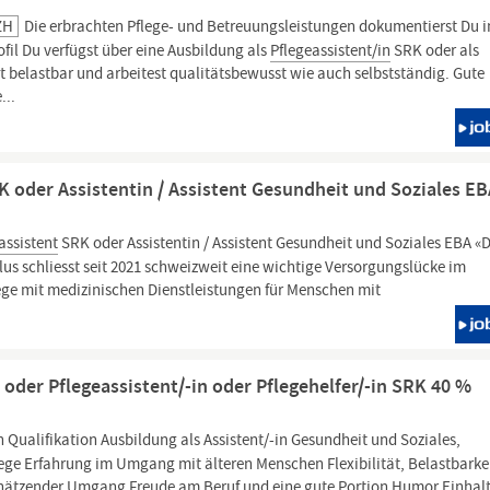
ZH
Die erbrachten Pflege- und Betreuungsleistungen dokumentierst Du i
fil Du verfügst über eine Ausbildung als
Pflegeassistent/in
SRK oder als
t belastbar und arbeitest qualitätsbewusst wie auch selbstständig. Gute
...
RK oder Assistentin / Assistent Gesundheit und Soziales E
assistent
SRK oder Assistentin / Assistent Gesundheit und Soziales EBA «
s schliesst seit 2021 schweizweit eine wichtige Versorgungslücke im
lege mit medizinischen Dienstleistungen für Menschen mit
 oder Pflegeassistent/-in oder Pflegehelfer/-in SRK 40 %
 Qualifikation Ausbildung als Assistent/-in Gesundheit und Soziales,
ege Erfahrung im Umgang mit älteren Menschen Flexibilität, Belastbarke
schätzender Umgang Freude am Beruf und eine gute Portion Humor Einhal