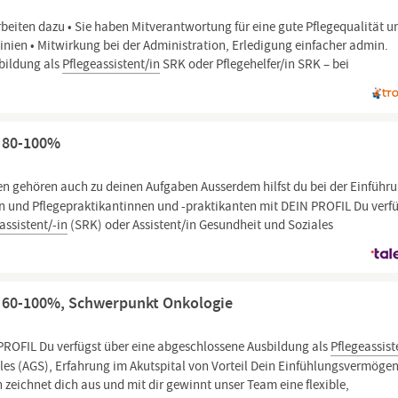
eiten dazu • Sie haben Mitverantwortung für eine gute Pflegequalität u
linien • Mitwirkung bei der Administration, Erledigung einfacher admin.
bildung als
Pflegeassistent/in
SRK oder Pflegehelfer/in SRK – bei
) 80-100%
 gehören auch zu deinen Aufgaben Ausserdem hilfst du bei der Einführ
n und Pflegepraktikantinnen und -praktikanten mit DEIN PROFIL Du verf
assistent/-in
(SRK) oder Assistent/in Gesundheit und Soziales
(a) 60-100%, Schwerpunkt Onkologie
PROFIL Du verfügst über eine abgeschlossene Ausbildung als
Pflegeassist
les (AGS), Erfahrung im Akutspital von Vorteil Dein Einfühlungsvermöge
zeichnet dich aus und mit dir gewinnt unser Team eine flexible,