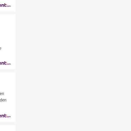
e
nen
 den