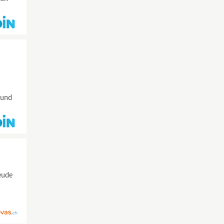
 und
eude