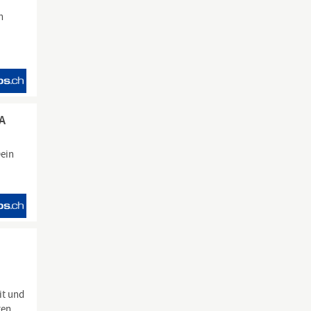
n
BA
Dein
it und
ten