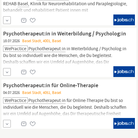
REHAB
Basel,
Klinik für Neurorehabilitation und Paraplegiologie,
behandelt und rehabilitiert Patient innen mit
Querschnittlähmung, Hirnverletzung sowie verwandten
Krankheitsbildern nach Unfall oder Erkrankung. Unser oberstes
Ziel ist es, zusammen mit den uns anvertrauten Menschen, die
Psychotherapeut:in in Weiterbildung / Psycholog:in
grösstmögliche
18.07.2026
Basel Stadt, 4001, Basel
WePractice
Psychotherapeut:in
in Weiterbildung / Psycholog:in
Du bist so individuell wie die Menschen, die Du begleitest.
Deshalb schaffen wir ein Umfeld auf Augenhöhe, das Dir
therapeutische Freiheit und ein flexibles Arbeitsmodell bietet -
damit Du Dein Berufs- und Privatleben nach Deinen Bedürfnissen
gestalten kannst.
Psychotherapeut:in für Online-Therapie
04.07.2026
Basel Stadt, 4051, Basel
WePractice
Psychotherapeut:in
für Online-Therapie Du bist so
individuell wie die Menschen, die Du begleitest. Deshalb schaffen
wir ein Umfeld auf Augenhöhe, das Dir therapeutische Freiheit
und ein flexibles Arbeitsmodell bietet - damit Du Dein Berufs- und
Privatleben nach Deinen Bedürfnissen gestalten kannst.
WePractice ist eine