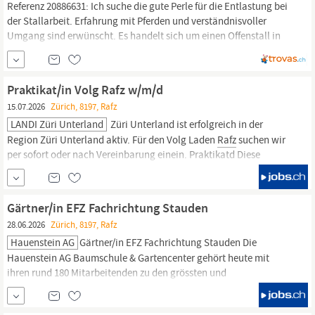
Referenz 20886631: Ich suche die gute Perle für die Entlastung bei
der Stallarbeit. Erfahrung mit Pferden und verständnisvoller
Umgang sind erwünscht. Es handelt sich um einen Offenstall in
Wil (zwischen
Rafz
und Hüntwangen) mit 3 Pferden und zwei
Ponys. Für die Mistarbeit an bestimmten Wochentagen morgens
und abends, vereinzelt nur morgens oder abends,...
Praktikat/in Volg Rafz w/m/d
15.07.2026
Zürich, 8197, Rafz
LANDI Züri Unterland
Züri Unterland ist erfolgreich in der
Region Züri Unterland aktiv. Für den Volg Laden
Rafz
suchen wir
per sofort oder nach Vereinbarung einein. Praktikatd Diese
Aufgaben begeistern dich Du bist für unsere Kundinnen und
Kunden da und sorgst mit deiner Beratung für ein tolles
Einkaufserlebnis Du präsentierst unsere Produkte ansprechend
Gärtner/in EFZ Fachrichtung Stauden
und gestaltest den...
28.06.2026
Zürich, 8197, Rafz
Hauenstein AG
Gärtner/in EFZ Fachrichtung Stauden Die
Hauenstein AG Baumschule & Gartencenter gehört heute mit
ihren rund 180 Mitarbeitenden zu den grössten und
leistungsstärksten Unternehmen der Schweiz in der «Grünen
Branche». Für unsere Staudenabteilung in
Rafz
suchen wir per 01.