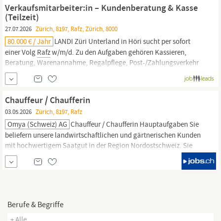
Oktober 2026 oder nach Vereinbarung einein EFZ Fachrichtung
Verkaufsmitarbeiter:in – Kundenberatung & Kasse
Stauden 100%
(Teilzeit)
27.07.2026
Zürich, 8197, Rafz, Zürich, 8000
80.000 € / Jahr
LANDI Züri Unterland in Höri sucht per sofort
einer Volg
Rafz
w/m/d. Zu den Aufgaben gehören Kassieren,
Beratung, Warenannahme, Regalpflege, Post-/Zahlungsverkehr
im Postangebot und Toto/Lotto-Verkauf. Sie haben eine
abgeschlossene Ausbildung im Detailhandel bzw.
Verkaufserfahrung im Lebensmittelhandel, sind kontaktfreudig,
Chauffeur / Chaufferin
flexibel und ein Teamplayer.
03.05.2026
Zürich, 8197, Rafz
Omya (Schweiz) AG
Chauffeur / Chaufferin Hauptaufgaben Sie
beliefern unsere landwirtschaftlichen und gärtnerischen Kunden
mit hochwertigem Saatgut in der Region Nordostschweiz. Sie
arbeiten zuverlässig und verantwortungsbewusst in einem
kleinen, kollegialen Team mit festen Touren und überwiegend im
regionalen Einsatzgebiet (keine Übernachtungen). Auslieferung
von Saatgut und Hilfsmitteln...
Berufe & Begriffe
+ Alle