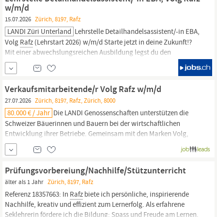
per sofort oder nach Vereinbarung...
w/m/d
15.07.2026
Zürich, 8197, Rafz
LANDI Züri Unterland
Lehrstelle Detailhandelsassistent/-in EBA,
Volg
Rafz
(Lehrstart 2026) w/m/d Starte jetzt in deine Zukunft!?
Mit einer abwechslungsreichen Ausbildung legst du den
Grundstein für deinen erfolgreichen Berufsweg. Du erhältst
fundierte Einblicke in verschiedene Aufgabenbereiche und wirst
individuell begleitet.
Verkaufsmitarbeitende/r Volg Rafz w/m/d
27.07.2026
Zürich, 8197, Rafz, Zürich, 8000
80.000 € / Jahr
Die LANDI Genossenschaften unterstützen die
Schweizer Bäuerinnen und Bauern bei der wirtschaftlichen
Entwicklung ihrer Betriebe. Gemeinsam mit den Marken Volg,
TopShop und AGROLA versorgen die LANDI Genossenschaften
zudem die Bevölkerung im ländlichen Raum der Schweiz mit
Lebensmitteln, Gütern des täglichen Bedarfs und Energie. Die
Prüfungsvorbereiung/Nachhilfe/Stützunterricht
LANDI Züri Unterland ist erfolgreich...
älter als 1 Jahr
Zürich, 8197, Rafz
Referenz 18357663: In
Rafz
biete ich persönliche, inspirierende
Nachhilfe, kreativ und effizient zum Lernerfolg. Als erfahrene
Seklehrerin fördere ich die Bildung: Spass und Freude am Lernen.