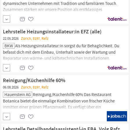
dynamischen Unternehmen mit Tradition und familiären Touch.
Zusammen stärken wir unsere Position als erstklassiges
Unternehmen in der Gebäudetechnik! Ihre Aufgaben Sie sind
verantwortlich für die fachmännische Umsetzung und
Koordination der Serviceaufträge im Sanitär und
Lehrstelle Heizungsinstallateur:in EFZ (alle)
Heizungsbereich. Interessante Reparatur, Wartungs-...
22.05.2026
Zürich, 8197, Rafz
BKW
Als Heizungsinstallateur:in sorgst du für Behaglichkeit. Du
befasst dich mit dem Einbau, Unterhalt sowie der Wartung und
Reparatur von wärme- und kältetechnischen Installationen.
Fachkundig lenkst du somit die Wärme gleichmässig dorthin, wo
sie gebraucht wird. Dein Wirkungsfeld Du montierst
fachmännisch die verschiedensten Heizsysteme wie
Reinigung/Küchenhilfe 60%
Radiatorenheizungen,...
06.08.2026
Zürich, 8197, Rafz
Hauenstein AG
Reinigung/Küchenhilfe 60% Das Restaurant
Botanica bietet die einmalige Kombination von frischer Küche
inmitten einer grünen Pflanzenwelt. Es verfügt über ein
Restaurant mit Orangerie, Veranstaltungsräume, eine Bar und
eine Terrasse direkt beim Schaugarten des Gartencenters
Hauenstein. Wir suchen eine freundliche und engagierte Person
Lehrstelle Detailhandelsassistent/-in EBA, Volg Rafz