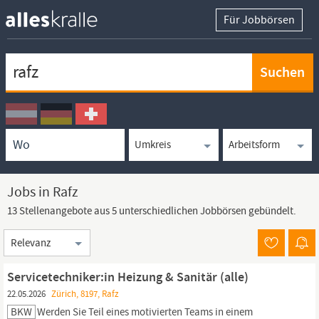
Für Jobbörsen
Keywortsuche
Ortssuche
Umkreissuche
Arbeitsform
Jobs in Rafz
13 Stellenangebote aus 5 unterschiedlichen Jobbörsen gebündelt.
Sortierung
Servicetechniker:in Heizung & Sanitär (alle)
22.05.2026
Zürich, 8197, Rafz
BKW
Werden Sie Teil eines motivierten Teams in einem