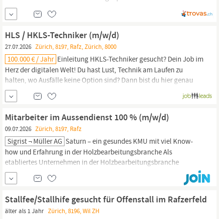
Training auf die Kantiprüfung, ZAP/Vorbereitung aufs
Gymnasium, Berufsmaturitätsschule, BM 1 und BM2, QVs,
Validierungsverfahren, Hausaufgabenhilfe, Förderung,
HLS / HKLS-Techniker (m/w/d)
27.07.2026
Zürich, 8197, Rafz, Zürich, 8000
100.000 € / Jahr
Einleitung HKLS-Techniker gesucht? Dein Job im
Herz der digitalen Welt! Du hast Lust, Technik am Laufen zu
halten, wo Ausfälle keine Option sind? Dann bist du hier genau
richtig! Für unser neues Rechenzentrum in
Rafz
(ZH) suchen wir
jemanden, der sich mit Heizung, Klima, Lüftung und Sanit e4r
auskennt? kurz:
Mitarbeiter im Aussendienst 100 % (m/w/d)
09.07.2026
Zürich, 8197, Rafz
Sigrist ¬ Müller AG
Saturn – ein gesundes KMU mit viel Know-
how und Erfahrung in der Holzbearbeitungsbranche Als
etabliertes Unternehmen in der Holzbearbeitungsbranche
verfügen wir über ein umfangreiches Lager an
Präzisionswerkzeugen. Darüber hinaus bieten wir unseren
Kunden hochwertige Sonderanfertigungen in einmaliger Qualität
Stallfee/Stallhife gesucht für Offenstall im Rafzerfeld
und mit kurzen Lieferfristen. Zur Verstärkung unseres Teams...
älter als 1 Jahr
Zürich, 8196, Wil ZH