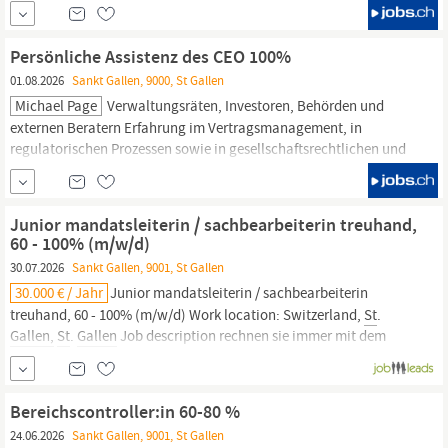
Oertli hochpräzise Operationsgeräte, Instrumente und
Verbrauchsmaterialien für ophthalmologische Eingriffe. Als
eigentümergeführtes Familienunternehmen mit Sitz im
St
Persönliche Assistenz des CEO 100%
01.08.2026
Sankt Gallen, 9000, St Gallen
Michael Page
Verwaltungsräten, Investoren, Behörden und
externen Beratern Erfahrung im Vertragsmanagement, in
regulatorischen Prozessen sowie in gesellschaftsrechtlichen und
administrativen Themen von Vorteil Gute Kenntnisse in
finanziellen und administrativen Prozessen, insbesondere
Rechnungswesen,
Zahlungsverkehr und Budget-/Cashflow-
Junior mandatsleiterin / sachbearbeiterin treuhand,
Koordination Hohe Diskretion,...
60 - 100% (m/w/d)
30.07.2026
Sankt Gallen, 9001, St Gallen
30.000 € / Jahr
Junior mandatsleiterin / sachbearbeiterin
treuhand, 60 - 100% (m/w/d) Work location: Switzerland,
St
.
Gallen,
St
.
Gallen
Job description rechnen sie immer mit dem
besten? sehr schön, dann bringen sie bitte ihr zahlenflair in dieser
erfolgreichen und bestens etablierten treuhandunternehmung
ein. sie...
Bereichscontroller:in 60-80 %
24.06.2026
Sankt Gallen, 9001, St Gallen