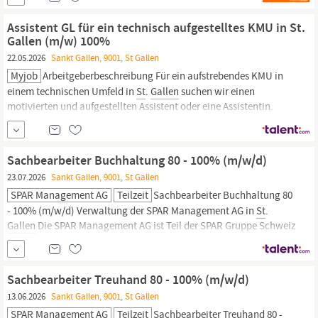
arbeiten wir zusammen mit 24.350 Kolleginnen und Kollegen an
200 Produktionsstandorten in 46 Ländern. VAT-Specialist (all
Assistent GL für ein technisch aufgestelltes KMU in St.
gender)
St
. Margrethen /
St
.
Gallen
/ Schweiz Vollzeit...
Gallen (m/w) 100%
22.05.2026
Sankt Gallen, 9001, St Gallen
Myjob
Arbeitgeberbeschreibung Für ein aufstrebendes KMU in
einem technischen Umfeld in
St
.
Gallen
suchen wir einen
motivierten und aufgestellten Assistent oder eine Assistentin.
Stellenbeschreibung Administrativer Support von der GL
Allgemeine Korrespondenz Mitarbeit in diversen Projekten
Protokoll schreiben Kontrolle von
Sachbearbeiter Buchhaltung 80 - 100% (m/w/d)
23.07.2026
Sankt Gallen, 9001, St Gallen
SPAR Management AG
Teilzeit
Sachbearbeiter Buchhaltung 80
- 100% (m/w/d) Verwaltung der SPAR Management AG in
St
.
Gallen
Die SPAR Management AG ist Teil der SPAR Gruppe Schweiz
und somit ein erfolgreiches Mitglied von SPAR International.
Dabei unterstützt sie als Dienstleister die SPAR Handels AG und
die TopCC AG, damit diese unseren Kunden erfolgreich ein...
Sachbearbeiter Treuhand 80 - 100% (m/w/d)
13.06.2026
Sankt Gallen, 9001, St Gallen
SPAR Management AG
Teilzeit
Sachbearbeiter Treuhand 80 -