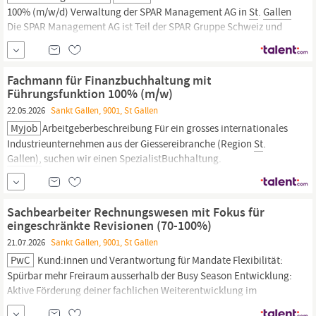
100% (m/w/d) Verwaltung der SPAR Management AG in
St
.
Gallen
Die SPAR Management AG ist Teil der SPAR Gruppe Schweiz und
somit ein erfolgreiches Mitglied von SPAR International. Dabei
unterstützt sie als Dienstleister die SPAR Handels AG und die
TopCC AG, damit diese unseren Kunden erfolgreich ein...
Fachmann für Finanzbuchhaltung mit
Führungsfunktion 100% (m/w)
22.05.2026
Sankt Gallen, 9001, St Gallen
Myjob
Arbeitgeberbeschreibung Für ein grosses internationales
Industrieunternehmen aus der Giessereibranche (Region
St
.
Gallen),
suchen wir einen SpezialistBuchhaltung.
Stellenbeschreibung Optimieren der Finanzprozesse
Cashmanagement Verantwortlich für Monats- und
Jahresabschlüsse der Finanzbuchhaltung Koordinieren von
Sachbearbeiter Rechnungswesen mit Fokus für
externen und internen...
eingeschränkte Revisionen (70-100%)
21.07.2026
Sankt Gallen, 9001, St Gallen
PwC
Kund:innen und Verantwortung für Mandate Flexibilität:
Spürbar mehr Freiraum ausserhalb der Busy Season Entwicklung:
Aktive Förderung deiner fachlichen Weiterentwicklung im
Rechnungswesen,
Treuhand oder in der Revision Was dich