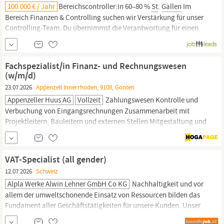
100.000 € / Jahr
Bereichscontroller:in 60–80 %
St
.
Gallen
Im
Bereich Finanzen & Controlling suchen wir Verstärkung für unser
Controlling-Team. Du übernimmst die Verantwortung für einen
Unternehmensbereich und pflegst einen intensiven Austausch mit
diesem. Dabei sorgst du für finanzielle Transparenz, unterstützt
die Führungskräfte bei ihren...
Fachspezialist/in Finanz- und Rechnungswesen
(w/m/d)
23.07.2026
Appenzell Innerrhoden, 9108, Gonten
Appenzeller Huus AG
Vollzeit
Zahlungswesen Kontrolle und
Verbuchung von Eingangsrechnungen Zusammenarbeit mit
Projektleitern, Bauleitern und externen Stellen Mitgestaltung und
Weiterentwicklung von Prozessen und Standards im
Finanzbereich Allgemeine Aufgaben im Finanz- und
Rechnungswesen
Dein Profil Kaufmännische Grundausbildung
VAT-Specialist (all gender)
Weiterbildung im Finanz- und
Rechnungswesen
mit eidg.
12.07.2026
Schweiz
Alpla Werke Alwin Lehner GmbH Co KG
Nachhaltigkeit und vor
allem der umweltschonende Einsatz von Ressourcen bilden das
Fundament aller Geschäftstätigkeiten für unsere Kunden. Unser
Unternehmen wurde 1955 in Österreich gegründet und heute