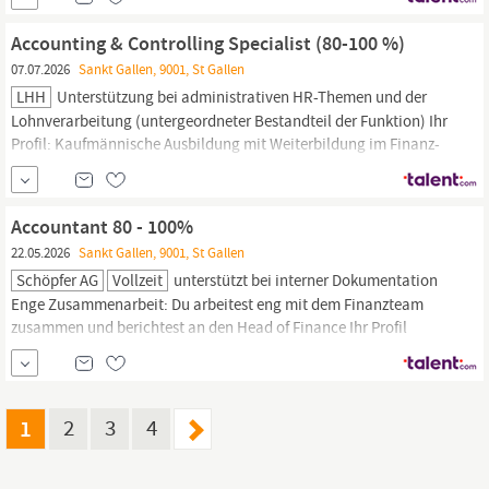
erwartet Wir arbeiten in einem saisonalen Modell mit einer
intensiven Busy Season von Januar bis April.
Accounting & Controlling Specialist (80-100 %)
07.07.2026
Sankt Gallen, 9001, St Gallen
LHH
Unterstützung bei administrativen HR-Themen und der
Lohnverarbeitung (untergeordneter Bestandteil der Funktion) Ihr
Profil: Kaufmännische Ausbildung mit Weiterbildung im Finanz-
und
Rechnungswesen
(z. B. Fachausweis Finanz- und
Rechnungswesen)
Einige Jahre Berufserfahrung im Finanz- und
Rechnungswesen,
vorzugsweise in...
Accountant 80 - 100%
22.05.2026
Sankt Gallen, 9001, St Gallen
Schöpfer AG
Vollzeit
unterstützt bei interner Dokumentation
Enge Zusammenarbeit: Du arbeitest eng mit dem Finanzteam
zusammen und berichtest an den Head of Finance Ihr Profil
Ausbildung im Bereich Finanzen und Buchhaltung
(Treuhandsachbearbeiter oder Fachausweis Finanz- &
Rechnungswesen)
oder Bachelorabschluss in Buchhaltung &
Finanzen 2-5 Jahre Berufserfahrung,...
1
2
3
4