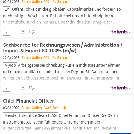
02.08.2026
Sankt Gallen, 9001, St Gallen
EY
Öffentlichkeit in die globalen Kapitalmärkte und fördern so
nachhaltiges Wachstum. Entfalte bei uns in interdisziplinären
und multikulturellen Teams Deine individuellen Fähigkeiten.
Starte Deine zielgerichtete Karriere als Audit Assistant und werde
Teil unseres einzigartigen Teams, um die Zukunft der
Wirtschaftsprüfung in
St.Gallen
oder Zug
Sachbearbeiter Rechnungswesen / Administration /
Import & Export 80-100% (m/w)
22.05.2026
Sankt Gallen, 9001, St Gallen
Myjob
Arbeitgeberbeschreibung Für ein Industrieunternehmen
mit einem familiären Umfeld aus der Region
St
.
Gallen,
suchen
wir einen Sachbearbeiter
Rechnungswesen
mit Kenntnissen im
Bereich Import & Export sowie allgemeinen
Administrationsarbeiten. Die Firma ist spezialisiert in den
Bereichen Oberflächenbehandlungen und...
Chief Financial Officer
06.08.2026
Sankt Gallen, 9442, Berneck
Meister Executive Search AG
Chief Financial Officer Die Oertli
Instrumente AG ist ein führendes Unternehmen in der
Augenchirurgie. Seit 1955 entwickelt, produziert und vertreibt