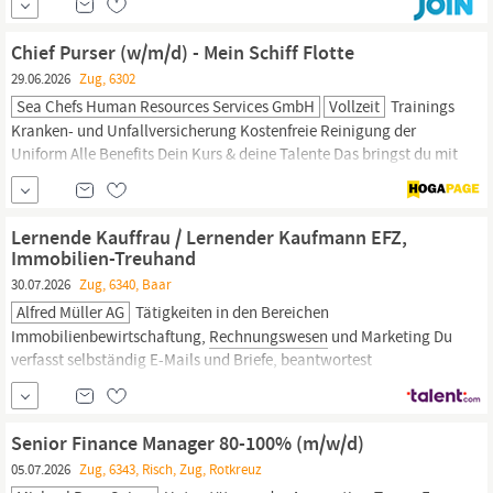
of experience in Accounts Receivable and Accounts Payable
management. Familiarity with billing processes in the Swiss
Chief Purser (w/m/d) - Mein Schiff Flotte
energy market is a plus.
29.06.2026
Zug, 6302
Sea Chefs Human Resources Services GmbH
Vollzeit
Trainings
Kranken- und Unfallversicherung Kostenfreie Reinigung der
Uniform Alle Benefits Dein Kurs & deine Talente Das bringst du mit
an Bord: Abgeschlossene Ausbildung in der Hotellerie oder im
kaufmännischen Bereich Mehrjährige Erfahrung im
Rechnungswesen/Buchhaltung
sowie Erfahrung an Bord eines
Lernende Kauffrau / Lernender Kaufmann EFZ,
Kreuzfahrtschiffes,
Immobilien-Treuhand
30.07.2026
Zug, 6340, Baar
Alfred Müller AG
Tätigkeiten in den Bereichen
Immobilienbewirtschaftung,
Rechnungswesen
und Marketing Du
verfasst selbständig E-Mails und Briefe, beantwortest
Kundenanfragen persönlich und am Telefon Du nimmst die Post
entgegen, hilfst beim Sortieren mit und verteilst Briefe an die
entsprechenden Mitarbeitenden Du aktualisierst Inhalte in
Senior Finance Manager 80-100% (m/w/d)
unserer Kundendatenbank DEIN...
05.07.2026
Zug, 6343, Risch, Zug, Rotkreuz