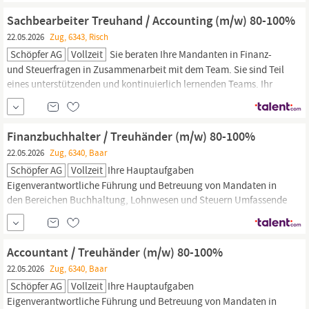
Fachfrau/-mann Finanz- und
Rechnungswesen
mit eidg.
Sachbearbeiter Treuhand / Accounting (m/w) 80-100%
22.05.2026
Zug, 6343, Risch
Schöpfer AG
Vollzeit
Sie beraten Ihre Mandanten in Finanz-
und Steuerfragen in Zusammenarbeit mit dem Team. Sie sind Teil
eines unterstützenden und kontinuierlich lernenden Teams. Ihr
Profil Kaufmännische Grundbildung mit ein paar Jahren
Berufserfahrung im Treuhand oder in der Buchhaltung.
Weiterbildung als Sachbearbeiter Treuhand oder Fachausweis
Finanzbuchhalter / Treuhänder (m/w) 80-100%
Finanz- und
Rechnungswesen
22.05.2026
Zug, 6340, Baar
Schöpfer AG
Vollzeit
Ihre Hauptaufgaben
Eigenverantwortliche Führung und Betreuung von Mandaten in
den Bereichen Buchhaltung, Lohnwesen und Steuern Umfassende
Beratung unserer KMU-Kunden in Finanzfragen, inkl. MWST und
Sozialversicherungen Mitwirkung bei spannenden Projekten? von
klassischem
Rechnungswesen
bis hin zu innovativen Themen wie
Accountant / Treuhänder (m/w) 80-100%
22.05.2026
Zug, 6340, Baar
Schöpfer AG
Vollzeit
Ihre Hauptaufgaben
Eigenverantwortliche Führung und Betreuung von Mandaten in