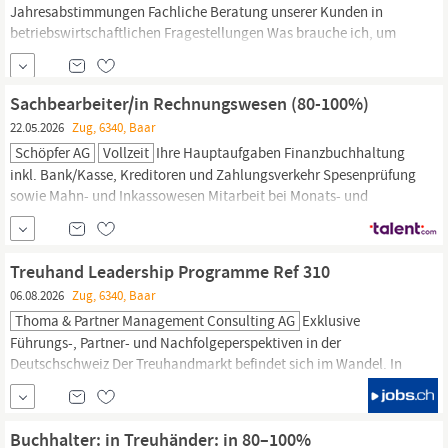
Jahresabstimmungen Fachliche Beratung unserer Kunden in
betriebswirtschaftlichen Fragestellungen Was brauche ich, um
erfolgreich zu sein? Weiterbildung im Treuhand- oder
Rechnungswesen
(z.B. Fachausweis oder in Ausbildung) von
Vorteil Mehrjährige Erfahrung im Treuhandbereich Fundierte
Sachbearbeiter/in Rechnungswesen (80-100%)
Payroll-Kenntnisse Sehr gute Kenntnisse im...
22.05.2026
Zug, 6340, Baar
Schöpfer AG
Vollzeit
Ihre Hauptaufgaben Finanzbuchhaltung
inkl. Bank/Kasse, Kreditoren und Zahlungsverkehr Spesenprüfung
sowie Mahn- und Inkassowesen Mitarbeit bei Monats- und
Jahresabschlüssen (OR) inkl. Abstimmungen Unterstützung in der
Lohnbuchhaltung und im Tagesgeschäft Kundenanfragen
(DE/FR/IT) sowie administrative Aufgaben Stellvertretung Leitung
Treuhand Leadership Programme Ref 310
Rechnungswesen
Ihr...
06.08.2026
Zug, 6340, Baar
Thoma & Partner Management Consulting AG
Exklusive
Führungs-, Partner- und Nachfolgeperspektiven in der
Deutschschweiz Der Treuhandmarkt befindet sich im Wandel. In
den kommenden Jahren werden zahlreiche Führungspositionen,
Partnerrollen und Unternehmensnachfolgen neu besetzt. Mit dem
Treuhand Leadership Programme begleiten wir erfahrene
Buchhalter: in Treuhänder: in 80–100%
Treuhandexperten und Führungspersönlichkeiten bei ihrer