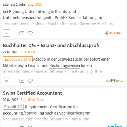
älter als 1 Jahr
Zug, 6300
langfristigen...
bei Eignung Unterstützung in Rechts- und
UnternehmensberatungenIhr Profil: • Berufserfahrung im
Treuhandbereich oder als Buchhalter: in im Gewerbe• Abschluss
(in Ausbildung) als Treuhänder: in mit eidg. Fachausweis oder
eidg. Fachausweis im Finanz- und
Rechnungswesen•
Stilsicher in
Deutsch sowie gute Englisch-Kenntnisse• selbständig,
Buchhalter D/E – Bilanz- und Abschlussprofi
zielstrebig,...
27.07.2026
Zug, 6300
125.000 € / Jahr
Adecco in der Schweiz sucht per sofort einen
Mitarbeiter/in Finanz- und
Rechnungswesen
für ein
internationales Handelsunternehmen im Raum
Zug
. Ihre
Hauptaufgaben sind Finanzbuchhaltung, Kreditoren-, Debitoren-
und Mehrwertsteuerabrechnungen sowie Monats-, Quartals- und
Jahresabschlüsse. Sie bringen eine kaufmännische
Swiss Certified Accountant
Grundausbildung, Weiterbildung im Finanz- und
09.07.2026
Zug, 6340, Baar
Rechnungswesen
mit eidg.
Enshift AG
Requirements Certification for
accounting/controlling such as Sachbearbeiter/in
Rechnungswesen,
Fachfrau/mann im Finanz- und
Rechnungswesen
mit eidg. Fachausweis or similar At least 5 years