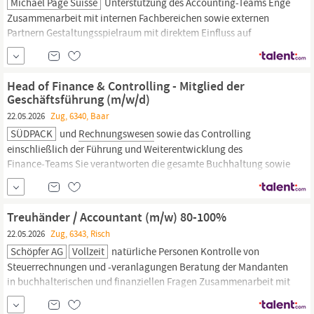
Michael Page Suisse
Unterstützung des Accounting-Teams Enge
Zusammenarbeit mit internen Fachbereichen sowie externen
Partnern Gestaltungsspielraum mit direktem Einfluss auf
Finanzprozesse Internationale Zusammenarbeit mit flexiblen
Arbeitsbedingungen Eidg. Fachausweis im Finanz- und
Rechnungswesen
oder vergleichbare höhere
Head of Finance & Controlling - Mitglied der
betriebswirtschaftliche Ausbildung
Geschäftsführung (m/w/d)
22.05.2026
Zug, 6340, Baar
SÜDPACK
und
Rechnungswesen
sowie das Controlling
einschließlich der Führung und Weiterentwicklung des
Finance‑Teams Sie verantworten die gesamte Buchhaltung sowie
die Erstellung der Monats‑, Quartals‑ und Jahresabschlüsse
einschließlich Teilkonzernabschlüssen nach HGB und Swiss GAAP
FER und stellen die Einhaltung aller gesetzlichen und
Treuhänder / Accountant (m/w) 80-100%
regulatorischen...
22.05.2026
Zug, 6343, Risch
Schöpfer AG
Vollzeit
natürliche Personen Kontrolle von
Steuerrechnungen und -veranlagungen Beratung der Mandanten
in buchhalterischen und finanziellen Fragen Zusammenarbeit mit
internen Steuerspezialisten Ihr Profil Kaufmännischer Abschluss
mit Weiterbildung als Treuhänder:in mit eidg. Fachausweis,