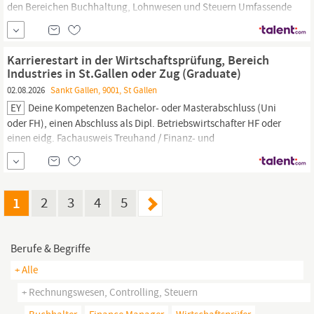
den Bereichen Buchhaltung, Lohnwesen und Steuern Umfassende
Beratung unserer KMU-Kunden in Finanzfragen, inkl. MWST und
Sozialversicherungen Mitwirkung bei spannenden Projekten? von
klassischem
Rechnungswesen
bis hin zu innovativen Themen wie
Karrierestart in der Wirtschaftsprüfung, Bereich
Industries in St.Gallen oder Zug (Graduate)
02.08.2026
Sankt Gallen, 9001, St Gallen
EY
Deine Kompetenzen Bachelor- oder Masterabschluss (Uni
oder FH), einen Abschluss als Dipl. Betriebswirtschafter HF oder
einen eidg. Fachausweis Treuhand / Finanz- und
Rechnungswesen.
Sehr gute Deutsch- und Englischkenntnisse.
Ein ausgeprägtes analytisches Verständnis und ein Flair für
Zahlen und fortschrittliche digitale Fertigkeiten.
1
2
3
4
5
Berufe & Begriffe
+ Alle
+ Rechnungswesen, Controlling, Steuern