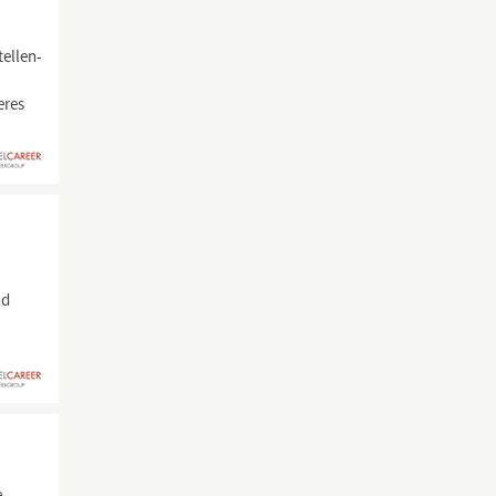
ellen-
eres
nd
e