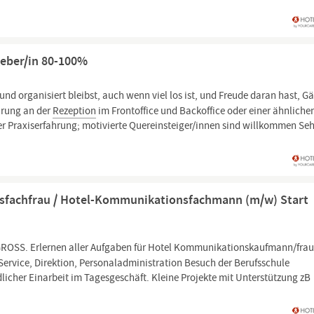
geber/in 80-100%
 und organisiert bleibst, auch wenn viel los ist, und Freude daran hast, G
hrung an der
Rezeption
im Frontoffice und Backoffice oder einer ähnliche
er Praxiserfahrung; motivierte Quereinsteiger/innen sind willkommen Se
sfachfrau / Hotel-Kommunikationsfachmann (m/w) Start
 GROSS. Erlernen aller Aufgaben für Hotel Kommunikationskaufmann/fra
ervice, Direktion, Personaladministration Besuch der Berufsschule
cher Einarbeit im Tagesgeschäft. Kleine Projekte mit Unterstützung zB