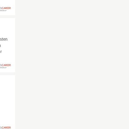
ästen
n
hr
u