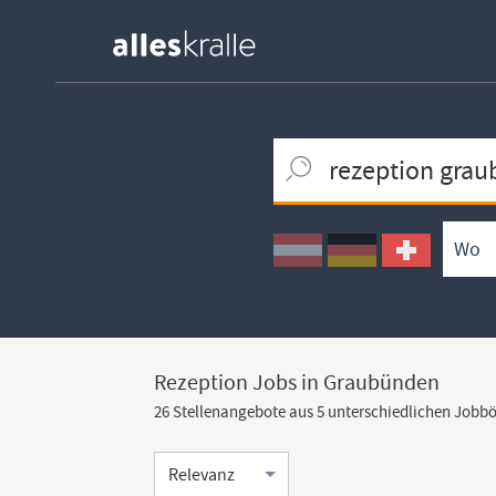
Keywortsuche
Ortssuche
Umkreissuche
Arbeitsform
Rezeption Jobs in Graubünden
26 Stellenangebote aus 5 unterschiedlichen Jobb
Sortierung