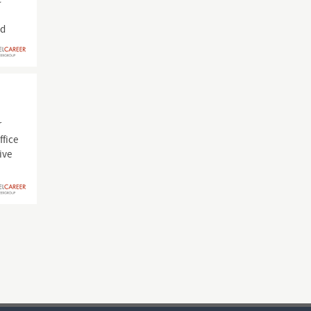
nd
r
ffice
ive