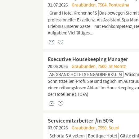
31.07.2026
Graubünden, 7504, Pontresina
Grand Hotel Kronenhof S
Das bewegen Sie mit 
professioneller Exzellenz. Als Assistant Spa M
Erlebnis unserer Gäste – mit Fachkompetenz, He
Aufgaben: Vielfältiges...
Executive Housekeeping Manager
20.06.2026
Graubünden, 7500, St Moritz
AG GRAND HOTELS ENGADINERKULM
Wäsche
Schnittstellen-Profi: Sie sind täglich im Austau
einen reibungslosen Ablauf im Housekeeping zu
der Hotellerie (HOFA)
Servicemitarbeiter-/in 50%
03.07.2026
Graubünden, 7550, Scuol
Schorta S Alvetern | Boutique Hotel
Gäste ein