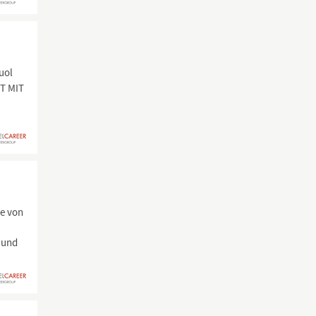
uol
ST MIT
ie von
 und