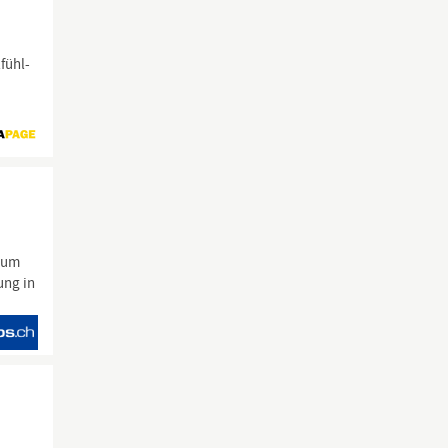
fühl-
um
ung in