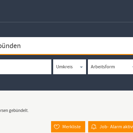
örsen gebündelt.
Merkliste
Job-
Alarm
aktiv