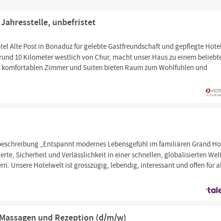
 Jahresstelle, unbefristet
otel Alte Post in Bonaduz für gelebte Gastfreundschaft und gepflegte Hotel
 rund 10 Kilometer westlich von Chur, macht unser Haus zu einem beliebt
 29 komfortablen Zimmer und Suiten bieten Raum zum Wohlfühlen und
schreibung „Entspannt modernes Lebensgefühl im familiären Grand Ho
Werte, Sicherheit und Verlässlichkeit in einer schnellen, globalisierten Wel
 Unsere Hotelwelt ist grosszügig, lebendig, interessant und offen für a
, Massagen und Rezeption (d/m/w)