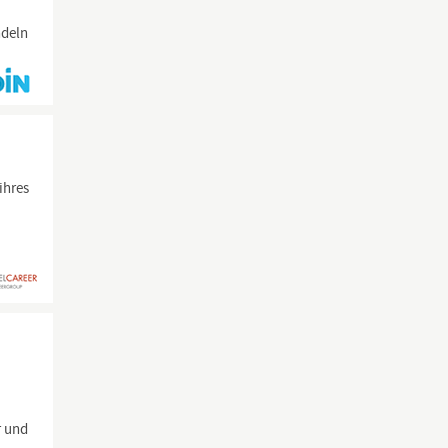
ndeln
ihres
r und