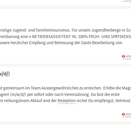
nstige Jugend- und Familientourismus. Für unsere Jugendherberge in Sc
 Vereinbarung eine n BETRIEBSASSISTENT IN, 100% FRÜH- UND SPÄTDIEN
sowie herzlicher Empfang und Betreuung der Gäste Bearbeitung von
w/d/)
d gemeinsam im Team Aussergewöhnliches zu erreichen. Erlebe die Mag
Agent (m/w/d/) per sofort oder nach Vereinabrung. Du bist die erste
nen reibungslosen Ablauf and der
Rezeption
sicher Du empfängst, betreust