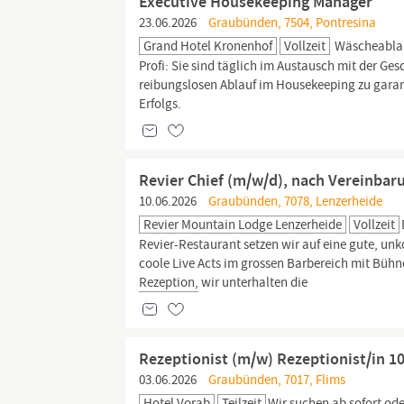
Executive Housekeeping Manager
23.06.2026
Graubünden, 7504, Pontresina
Grand Hotel Kronenhof
Vollzeit
Wäscheablau
Profi: Sie sind täglich im Austausch mit der Ges
reibungslosen Ablauf im Housekeeping zu garant
Erfolgs.
Revier Chief (m/w/d), nach Vereinbar
10.06.2026
Graubünden, 7078, Lenzerheide
Revier Mountain Lodge Lenzerheide
Vollzeit
Revier-Restaurant setzen wir auf eine gute, unk
coole Live Acts im grossen Barbereich mit Bühn
Rezeption,
wir unterhalten die
Rezeptionist (m/w) Rezeptionist/in 
03.06.2026
Graubünden, 7017, Flims
Hotel Vorab
Teilzeit
Wir suchen ab sofort od