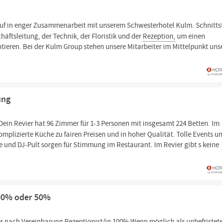
f in enger Zusammenarbeit mit unserem Schwesterhotel Kulm. Schnittst
chäftsleitung, der Technik, der Floristik und der
Rezeption,
um einen
ieren. Bei der Kulm Group stehen unsere Mitarbeiter im Mittelpunkt uns
ung
Dein Revier hat 96 Zimmer für 1-3 Personen mit insgesamt 224 Betten. Im
omplizierte Küche zu fairen Preisen und in hoher Qualität. Tolle Events u
e und DJ-Pult sorgen für Stimmung im Restaurant. Im Revier gibt s keine
100% oder 50%
er nach Vereinbarung
Rezeptionist/in
100% Wenn möglich als unbefristet