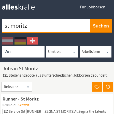
Für Jobbörsen
Keywortsuche
Ortssuche
Umkreissuche
Arbeitsform
Jobs in St Moritz
121 Stellenangebote aus 8 unterschiedlichen Jobbörsen gebündelt.
Sortierung
Runner - St Moritz
07.08.2026
Schweiz
EZ Service Srl
RUNNER – ZEGNA
ST
MORITZ
At Zegna the talents