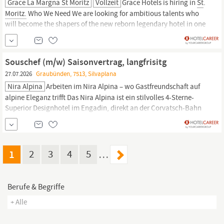
Grace La Margna St Moritz
Vollzeit
Grace Hotels is hiring in
St
.
Moritz.
Who We Need We are looking for ambitious talents who
will become the shapers of the new reborn legendary hotel in one
of the most prestigious alpine resorts in the world. Are you
expecting more than a job? Then let s GRACE together! What Will
You Do Delivering food and drink service through our...
Souschef (m/w) Saisonvertrag, langfrisitg
27.07.2026
Graubünden, 7513, Silvaplana
Nira Alpina
Arbeiten im Nira Alpina – wo Gastfreundschaft auf
alpine Eleganz trifft Das Nira Alpina ist ein stilvolles 4-Sterne-
Superior Designhotel im Engadin, direkt an der Corvatsch-Bahn
und nur wenige Minuten von
St
.
Moritz
entfernt. Eingebettet in die
beeindruckende Bergwelt von Silvaplana verbindet das Hotel
modernen Lifestyle mit alpinem...
1
2
3
4
5
…
Berufe & Begriffe
+ Alle