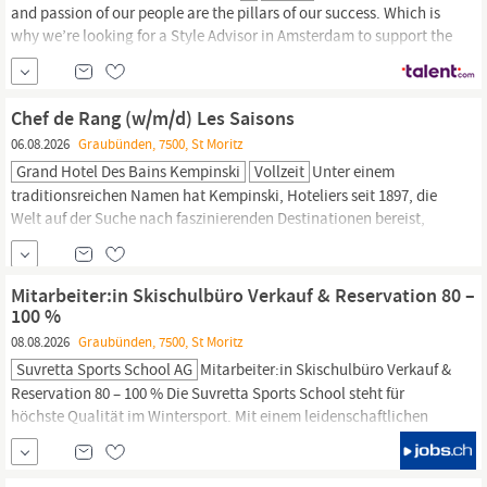
and passion of our people are the pillars of our success. Which is
why we’re looking for a Style Advisor in Amsterdam to support the
team contributing to our proud legacy and helping shape our
vibrant future. What makes you, makes Zegna The legacy of
Zegna would not exist if it
Chef de Rang (w/m/d) Les Saisons
06.08.2026
Graubünden, 7500, St Moritz
Grand Hotel Des Bains Kempinski
Vollzeit
Unter einem
traditionsreichen Namen hat Kempinski, Hoteliers seit 1897, die
Welt auf der Suche nach faszinierenden Destinationen bereist,
ohne dabei seine Traditionen und sein europäisches Erbe je zu
vergessen. Die großzügigen Resorts sowie die stylischen City- und
Wellnesshotels spiegeln einen individuellen und einzigartigen
Mitarbeiter:in Skischulbüro Verkauf & Reservation 80 –
Charakter wider, speziell für Gäste, die 5...
100 %
08.08.2026
Graubünden, 7500, St Moritz
Suvretta Sports School AG
Mitarbeiter:in Skischulbüro Verkauf &
Reservation 80 – 100 % Die Suvretta Sports School steht für
höchste Qualität im Wintersport. Mit einem leidenschaftlichen
Team und einem klaren Fokus auf die individuellen Bedürfnisse
unserer Gäste bieten wir massgeschneiderten
Schneesportunterricht. Unsere langjährige Erfahrung, gepaart