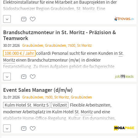
Elektroinstallateur für eine Mitarbeit an Bauprojekten in der
Südostschweizer Region Graubünden,
St
.
Moritz.
Eine
Arbeitsaufnahme kann ab sofort erfolgen - je nach Verfügbarkeit
und direkter Vereinbarung mit Schweizer Arbeitgeber. Wir sind
eine private Personal- und...
Brandschutzmonteur in St. Moritz - Präzision &
Teamwork
30.07.2026
Graubünden, Graubünden, 7500, St Moritz
100.000 € / Jahr
collardi Personal sucht für einen Kunden in
St
.
Moritz
einen Brandschutzmonteur (m/w) in direkter
Festanstellung. Zu Ihren Aufgaben gehört die fachgerechte
Verarbeitung und Montage von Brandmanschetten, Weichschott,
Brandabschottungen sowie Lüftungsbrandschutz. Sie arbeiten
sorgfältig, zuverlässig und selbstständig, arbeiten gern im...
Event Sales Manager (d/m/w)
31.07.2026
Graubünden, 7500, St Moritz, Graubünden
Kulm Hotel St. Moritz S
Vollzeit
Flexible Arbeitszeiten,
moderner Arbeitsplatz im Kulm Hotel
St
.
Moritz
und eine
etablierte Home-Office-Regelung. Kultur: Ein dynamisches,
kollegiales Umfeld innerhalb des Brand & Commercial Teams mit
viel Raum für persönliche Entfaltung. Bereit, die Zukunft unserer
Events zu gestalten? Dann freuen wir uns auf Ihre Bewerbung!