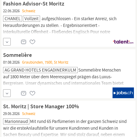
Fashion Advisor-St Moritz
22.05.2026
Schweiz
CHANEL
Vollzeit
aufgeschlossen - Ein starker Anreiz, sich
Herausforderungen zu stellen. - Ergebnisorientiert -
Interkulturelle Offenheit - Fließendes Englisch Pour notre
Boutique de
St
Moritz,
nous recherchons un-une Fashion Advisor
pour un CDD de 5 mois dès novembre 2026. Dans un contexte
exigeant et en permanente évolution, le Conseiller de Mode...
Sommelière
07.08.2026
Graubünden, 7500, St Moritz
AG GRAND HOTELS ENGADINERKULM
Sommelière Menschen
auf 1800 Meter über dem Meeresspiegel prägen das Luxus-
Bergreisen. Unser dynamisches und internationales Team bietet
unseren Gästen smarten Luxus für ein unnachahmliches
Urlaubserlebnis. Als Teammitglied der luxuriösen Kulm Group
sind Sie ein Teil des Schlüssels zu unserem Erfolg. Gemeinsam
St. Moritz | Store Manager 100%
machen wir jeden Aufenthalt inspirierend, einzigartig und...
29.05.2026
Schweiz
Marionnaud
Mit rund 65 Parfümerien in der ganzen Schweiz sind
wir die ersteAnlaufstelle für unsere Kundinnen und Kunden in
Sachen Beauty und Expertise. Wir sind stolz darauf, neben einem