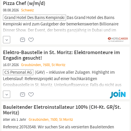
Pizza Chef (w/m/d)
mit echter Begeisterung unserer...
08.08.2026
Schweiz
Grand Hotel Des Bains Kempinski
Das Grand Hotel des Bains
Kempinski wird zum Gastgeber der bemerkenswerten Billionaire
Dinner Show. Der Event, der bereits ganzjährig in Dubai und im
Sommer an ihrem historischen Standort in Porto Cervo und im
legendären Sporting in Monte Carlo stattfindet, wird ihre Präsenz
nun auf
St
.
Moritz
ausweiten. Billionaire als Teil der...
Elektro-Baustelle in St. Moritz: Elektromonteure im
Engadin gesucht!
16.07.2026
Graubünden, 7500, St Moritz
CS Personal AG
(GAV) – inklusive aller Zulagen. Highlight im
Lebenslauf: Referenzprojekt auf einer hochkarätigen
Grossbaustelle in
St
.
Moritz.
Unterkunftsservice: Falls du nicht aus
der Region kommst, unterstützen wir dich unkompliziert bei der
Suche nach einer passenden Unterkunft vor Ort. Rundum-
Sorglos-Paket: Wir kümmern uns um den gesamten...
Bauleitender Eletroinstallateur 100% (CH-Kt. GR/St.
Moritz)
älter als 1 Jahr
Graubünden, 7500, St Moritz
Referenz 20763548: Wir suchen Sie als versierten Bauleitenden