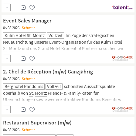
breiten Sortiment an hochwertigen Luxusartikeln viele Marken in
der Schweiz exklusiv zu führen. Der Ursprung von Marionnaud
liegt in Paris, dem Zuhause der französischen Schönheit. Heute...
Event Sales Manager
05.08.2026
Schweiz
Kulm Hotel St. Moritz
Vollzeit
Im Zuge der strategischen
Neuausrichtung unserer Event-Organisation für das Kulm Hotel
St
.
Moritz
und das Grand Hotel Kronenhof Pontresina suchen wir
einen vertriebsorientierten Event Sales Manager für unser Brand &
Commercial Team. Dies ist keine klassische operative
Ablaufplanung – sondern eine strategische Rolle im Business...
2. Chef de Réception (m/w) Ganzjährig
04.08.2026
Schweiz
Berghotel Randolins
Vollzeit
schönsten Aussichtspunkte
oberhalb von
St
.
Moritz
Friends- & Family-Raten für
Übernachtungen sowie weitere attraktive Randolins Benefits w
ww.randolins.ch/benefits Personalunterkunft Faire und
zeitgemässe Anstellungsbedingungen Du übernimmst gerne
Verantwortung und möchtest gemeinsam mit unserem
Restaurant Supervisor (m/w)
Vizedirektor das Front Office aktiv...
04.08.2026
Schweiz