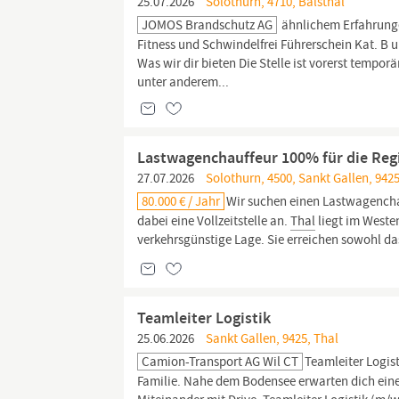
25.07.2026
Solothurn, 4710, Balsthal
JOMOS Brandschutz AG
ähnlichem Erfahrunge
Fitness und Schwindelfrei Führerschein Kat. B
Was wir dir bieten Die Stelle ist vorerst tempor
unter anderem...
Lastwagenchauffeur 100% für die Reg
27.07.2026
Solothurn, 4500, Sankt Gallen, 9425
80.000 € / Jahr
Wir suchen einen Lastwagencha
dabei eine Vollzeitstelle an.
Thal
liegt im Westen
verkehrsgünstige Lage. Sie erreichen sowohl da
Teamleiter Logistik
25.06.2026
Sankt Gallen, 9425, Thal
Camion-Transport AG Wil CT
Teamleiter Logis
Familie. Nahe dem Bodensee erwarten dich eine 