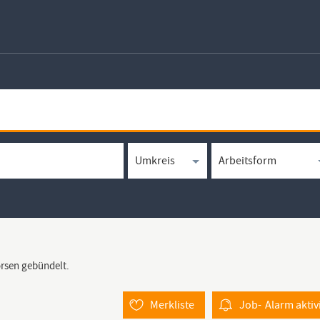
örsen gebündelt.
Merkliste
Job-
Alarm
aktiv