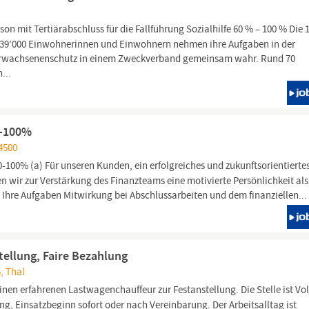
son mit Tertiärabschluss für die Fallführung Sozialhilfe 60 % – 100 % Die 
 39’000 Einwohnerinnen und Einwohnern nehmen ihre Aufgaben in der
d Erwachsenenschutz in einem Zweckverband gemeinsam wahr. Rund 70
...
0-100%
 4500
0-100% (a) Für unseren Kunden, ein erfolgreiches und zukunftsorientierte
en wir zur Verstärkung des Finanzteams eine motivierte Persönlichkeit als
. Ihre Aufgaben Mitwirkung bei Abschlussarbeiten und dem finanziellen...
tellung, Faire Bezahlung
, Thal
inen erfahrenen Lastwagenchauffeur zur Festanstellung. Die Stelle ist Vol
 Einsatzbeginn sofort oder nach Vereinbarung. Der Arbeitsalltag ist