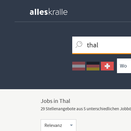
Keywortsuche
Ortssuche
Umkreissuche
Arbeitsform
Jobs in Thal
29 Stellenangebote aus 5 unterschiedlichen Jobb
Sortierung