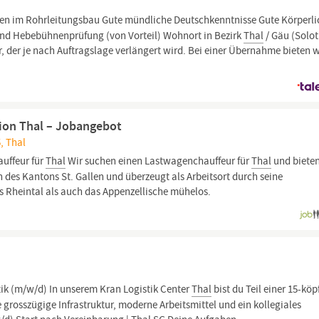
n im Rohrleitungsbau Gute mündliche Deutschkenntnisse Gute Körperli
 und Hebebühnenprüfung (von Vorteil) Wohnort in Bezirk
Thal
/ Gäu (Solo
är, der je nach Auftragslage verlängert wird. Bei einer Übernahme bieten w
ion Thal – Jobangebot
, Thal
uffeur für
Thal
Wir suchen einen Lastwagenchauffeur für
Thal
und biete
 des Kantons St. Gallen und überzeugt als Arbeitsort durch seine
s Rheintal als auch das Appenzellische mühelos.
tik (m/w/d) In unserem Kran Logistik Center
Thal
bist du Teil einer 15-köp
grosszügige Infrastruktur, moderne Arbeitsmittel und ein kollegiales