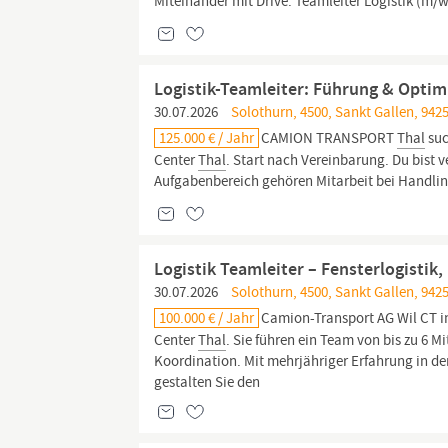
Miteinander mit Drive. Teamleiter Logistik (m/
Logistik-Teamleiter: Führung & Optim
30.07.2026
Solothurn, 4500, Sankt Gallen, 9425
125.000 € / Jahr
CAMION TRANSPORT
Thal
suc
Center
Thal
. Start nach Vereinbarung. Du bist 
Aufgabenbereich gehören Mitarbeit bei Handling
Logistik Teamleiter – Fensterlogisti
30.07.2026
Solothurn, 4500, Sankt Gallen, 9425
100.000 € / Jahr
Camion-Transport AG Wil CT in
Center
Thal
. Sie führen ein Team von bis zu 6 
Koordination. Mit mehrjähriger Erfahrung in de
gestalten Sie den