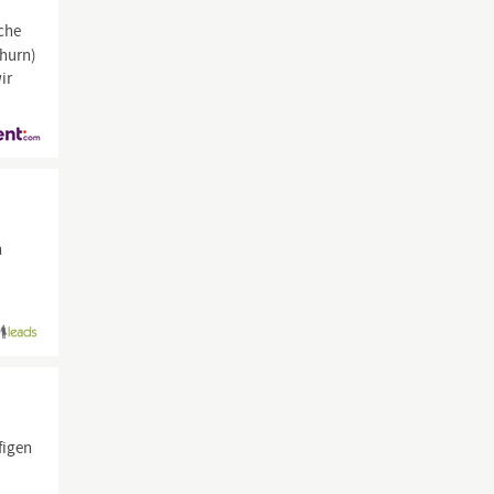
che
thurn)
ir
n
figen