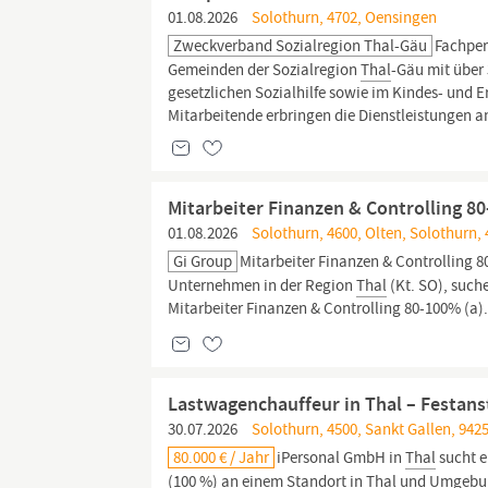
01.08.2026
Solothurn, 4702, Oensingen
Zweckverband Sozialregion Thal-Gäu
Fachper
Gemeinden der Sozialregion
Thal
-Gäu mit über
gesetzlichen Sozialhilfe sowie im Kindes- un
Mitarbeitende erbringen die Dienstleistungen an
Mitarbeiter Finanzen & Controlling 8
01.08.2026
Solothurn, 4600, Olten, Solothurn,
Gi Group
Mitarbeiter Finanzen & Controlling 8
Unternehmen in der Region
Thal
(Kt. SO), such
Mitarbeiter Finanzen & Controlling 80-100% (a)
Lastwagenchauffeur in Thal – Festans
30.07.2026
Solothurn, 4500, Sankt Gallen, 9425
80.000 € / Jahr
iPersonal GmbH in
Thal
sucht e
(100 %) an einem Standort in
Thal
und Umgebung,