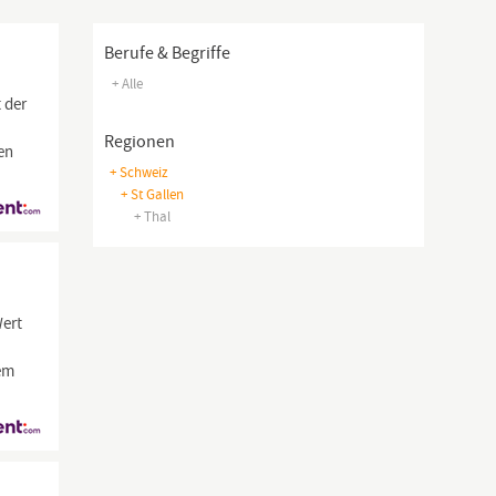
Berufe & Begriffe
+ Alle
 der
Regionen
en
+ Schweiz
+ St Gallen
+ Thal
Wert
nem