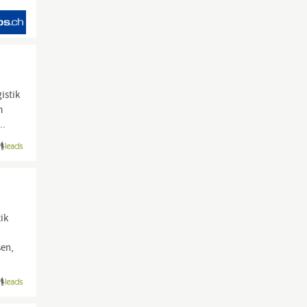
istik
m
..
ik
sen,