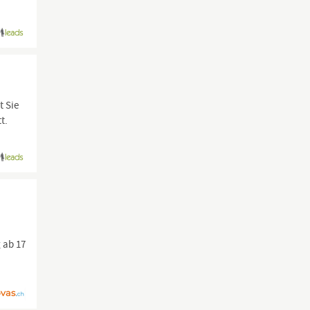
t Sie
t.
 ab 17