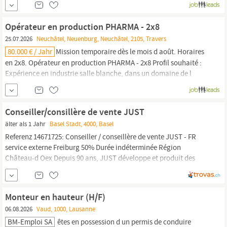
fabrication de flacons ou poches pharmaceutiques, et réaliserez
les autocontrôles conformément aux procédures en vigueur.
Opérateur en production PHARMA - 2x8
Profil...
25.07.2026
Neuchâtel, Neuenburg, Neuchâtel, 2105, Travers
80.000 € / Jahr
Mission temporaire dès le mois d août. Horaires
en 2x8. Opérateur en production PHARMA - 2x8 Profil souhaité :
Expérience en industrie salle blanche, dans un domaine de l
aseptique (pharma, medtech, labo,.) Dynamique, flexible et
motivé Responsabilités principales : Assurer les diverses
manipulations/conditionnement inhérentes à la fabrication de
Conseiller/consillère de vente JUST
flacons ou poches...
älter als 1 Jahr
Basel Stadt, 4000, Basel
Referenz 14671725: Conseiller / conseillère de vente JUST - FR
service externe Freiburg 50% Durée indéterminée Région
Château-d Oex Depuis 90 ans, JUST développe et produit des
soins corporelsà base de plantes pour la santé, la beauté et le
bien-être de la plus haute qualité Suisse. JUST est représenté
dans 34 pays à
travers
le monde. Une tâche importante
Monteur en hauteur (H/F)
06.08.2026
Vaud, 1000, Lausanne
BM-Emploi SA
êtes en possession d un permis de conduire