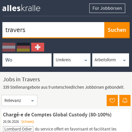
Für Jobbörsen
Keywortsuche
Ortssuche
Umkreissuche
Arbeitsform
Jobs in Travers
339 Stellenangebote aus 9 unterschiedlichen Jobbörsen gebündelt.
Sortierung
Chargé-e de Comptes Global Custody (80-100%)
26.06.2026
Schweiz
Lombard Odier
du service offert en favorisant et facilitant les