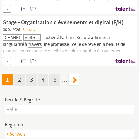
000 clients à
travers
le monde dans la réalisation de leurs projets
opérationnels et de transformation, en leur apportant notre
expertise dans divers secteurs d’activité.
Stage - Organisation d événements et digital (F/H)
30.07.2026
Schweiz
CHANEL
Vollzeit
L activité Parfums Beauté affirme sa
singularité à
travers
une promesse : celle de révéler la beauté de
chaque femme dans ce qu elle a de plus singulier à
travers
son
parfum, son maquillage et ses produits de soin. Cette philosophie
est largement héritée de Mademoiselle Chanel, qui a toujours
œuvré pour affirmer sa propre
1
2
3
4
5
…
Berufe & Begriffe
+ Alle
Regionen
+ Schweiz