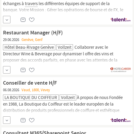
échanges à
travers
les différentes équipes de support de la
banque. Votre Mission : Gérer les opérations de bourse et de FX, le
suivi du settlement, les OST, les paiements, le cash management,
les cash flows Private Equity (PE) et consolider des actifs (asset
aggregation). Veiller à l exactitude des
Restaurant Manager (H/F)
29.06.2026
Genève, Genf
Hôtel Beau-Rivage Genève
Vollzeit
Collaborer avec le
Directeur Wine & Beverage pour dynamiser l offre des vins et
proposer des accords parfaits, en phase avec les attentes de la
clientèle. Être force de proposition pour animer le point de vente
à
travers
des offres saisonnières ou des activations
événementielles exclusives. 4. Piloter la performance financière et
Conseiller de vente H/F
le lancement
06.08.2026
Vaud, 1800, Vevey
LA BOUTIQUE DU COIFFEUR
Vollzeit
À propos de nous Fondée
en 1988, La Boutique du Coiffeur est le leader européen de la
distribution de produits professionnels de coiffure et esthétique.
Avec plus de 1700 salariés, l’entreprise est présente en France, au
Luxembourg, en Suisse et en Autriche, à
travers
plus de 330
magasins. Avec 30 nouveaux magasins qui ouvrent chaque
Consultant M365/Sharepoint Senior