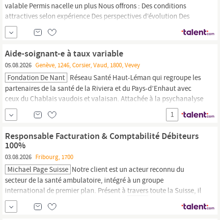
valable Permis nacelle un plus Nous offrons : Des conditions
attractives selon expérience Des perspectives d’évolution Des
missions longue durée auprès d’entreprises reconnues Vous vous
reconnaissez à
travers
ce profil? Merci de nous transmettre votre
dossier de candidature complet.
Aide-soignant-e à taux variable
05.08.2026
Genève, 1246, Corsier, Vaud, 1800, Vevey
Fondation De Nant
Réseau Santé Haut-Léman qui regroupe les
partenaires de la santé de la Riviera et du Pays-d’Enhaut avec
ceux du Chablais vaudois et valaisan. Attachée à la psychanalyse
par son histoire, la Fondation de Nant se reconnaît actuellement
1
dans ses développements contemporains. La vision clinique qui
en résulte se décline à
travers
ses pratiques, ses...
Responsable Facturation & Comptabilité Débiteurs
100%
03.08.2026
Fribourg, 1700
Michael Page Suisse
Notre client est un acteur reconnu du
secteur de la santé ambulatoire, intégré à un groupe
international de premier plan. Présent à
travers
toute la Suisse, il
poursuit activement le développement de son réseau de centres
spécialisés et de prestations médicales. Rejoindre cette