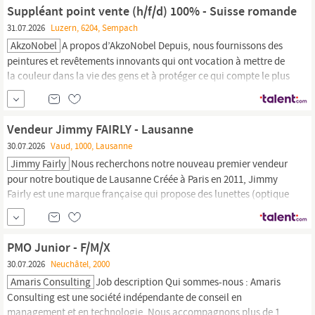
organisation, c est évoluer dans un environnement dynamique et
Suppléant point vente (h/f/d) 100% - Suisse romande
en pleine...
31.07.2026
Luzern, 6204, Sempach
AkzoNobel
A propos d’AkzoNobel Depuis, nous fournissons des
peintures et revêtements innovants qui ont vocation à mettre de
la couleur dans la vie des gens et à protéger ce qui compte le plus
pour eux. Notre portefeuille de marques internationales,
notamment Dulux, International, Sikkens et Interpon, a la
confiance de nos clients à
travers
le monde. Nous
Vendeur Jimmy FAIRLY - Lausanne
30.07.2026
Vaud, 1000, Lausanne
Jimmy Fairly
Nous recherchons notre nouveau premier vendeur
pour notre boutique de Lausanne Créée à Paris en 2011, Jimmy
Fairly est une marque française qui propose des lunettes (optique
& solaire) de qualité et dans l’air du temps à un prix juste. Notre
ambition? Révolutionner le monde de l’optique à
travers
une
expérience lifestyle inspirante, accessible, tout...
PMO Junior - F/M/X
30.07.2026
Neuchâtel, 2000
Amaris Consulting
Job description Qui sommes-nous : Amaris
Consulting est une société indépendante de conseil en
management et en technologie. Nous accompagnons plus de 1