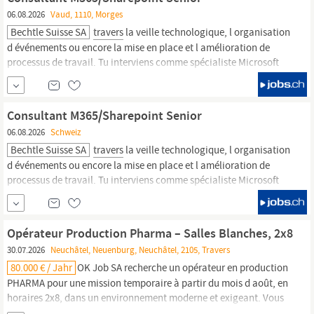
06.08.2026
Vaud, 1110, Morges
Bechtle Suisse SA
travers
la veille technologique, l organisation
d événements ou encore la mise en place et l amélioration de
processus de travail. Tu interviens comme spécialiste Microsoft
365 chez nos clients et tu les conseilles sur l architecture de l
information, dans un contexte multi-projets. Les missions
peuvent durer de quelques jours à
Consultant M365/Sharepoint Senior
06.08.2026
Schweiz
Bechtle Suisse SA
travers
la veille technologique, l organisation
d événements ou encore la mise en place et l amélioration de
processus de travail. Tu interviens comme spécialiste Microsoft
365 chez nos clients et tu les conseilles sur l architecture de l
information, dans un contexte multi-projets. Les missions
peuvent durer de quelques jours à
Opérateur Production Pharma – Salles Blanches, 2x8
30.07.2026
Neuchâtel, Neuenburg, Neuchâtel, 2105, Travers
80.000 € / Jahr
OK Job SA recherche un opérateur en production
PHARMA pour une mission temporaire à partir du mois d août, en
horaires 2x8, dans un environnement moderne et exigeant. Vous
participerez au conditionnement et aux manipulations liées à la