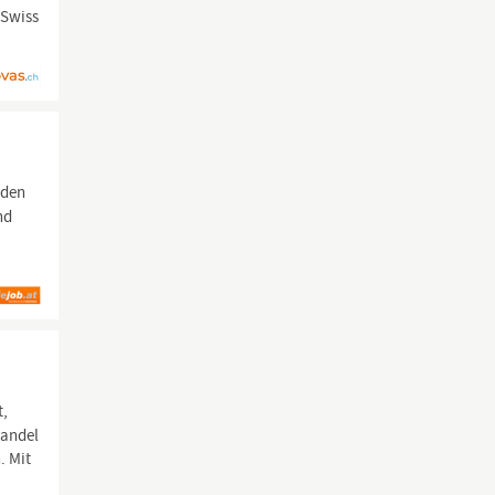
 Swiss
lden
nd
t,
Handel
. Mit