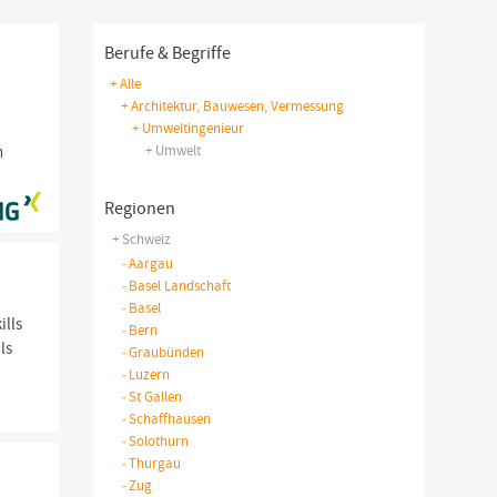
Berufe & Begriffe
+ Alle
+ Architektur, Bauwesen, Vermessung
+ Umweltingenieur
n
+ Umwelt
Regionen
+ Schweiz
-
Aargau
-
Basel Landschaft
-
Basel
ills
-
Bern
ls
-
Graubünden
-
Luzern
-
St Gallen
-
Schaffhausen
-
Solothurn
-
Thurgau
-
Zug