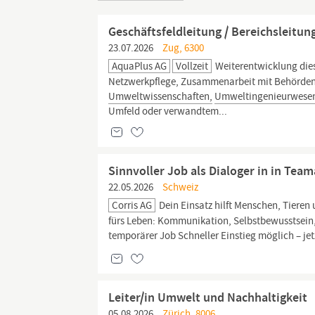
Geschäftsfeldleitung / Bereichsleit
23.07.2026
Zug, 6300
AquaPlus AG
Vollzeit
Weiterentwicklung dies
Netzwerkpflege, Zusammenarbeit mit Behörden,
Umweltwissenschaften,
Umweltingenieurwese
Umfeld oder verwandtem...
Sinnvoller Job als Dialoger in in Tea
22.05.2026
Schweiz
Corris AG
Dein Einsatz hilft Menschen, Tieren
fürs Leben: Kommunikation, Selbstbewusstsein, 
temporärer Job Schneller Einstieg möglich – je
Leiter/in Umwelt und Nachhaltigkeit
05.08.2026
Zürich, 8006