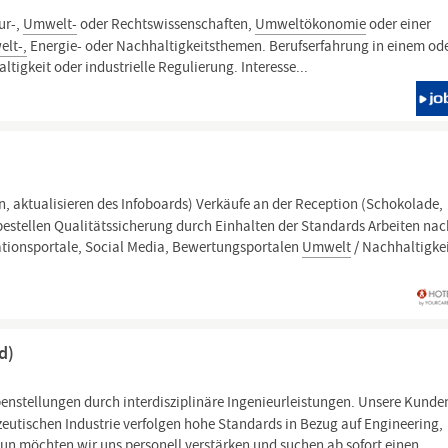
ur-,
Umwelt-
oder Rechtswissenschaften,
Umweltökonomie
oder einer
lt-,
Energie- oder Nachhaltigkeitsthemen. Berufserfahrung in einem od
tigkeit oder industrielle Regulierung. Interesse...
n, aktualisieren des Infoboards) Verkäufe an der Reception (Schokolade,
hbestellen Qualitätssicherung durch Einhalten der Standards Arbeiten nac
tionsportale, Social Media, Bewertungsportalen
Umwelt
/ Nachhaltigke
d)
nstellungen durch interdisziplinäre Ingenieurleistungen. Unsere Kunde
tischen Industrie verfolgen hohe Standards in Bezug auf Engineering,
un möchten wir uns personell verstärken und suchen ab sofort einen