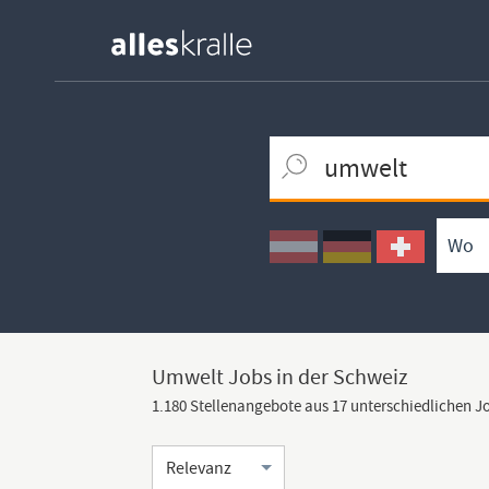
Keywortsuche
Ortssuche
Umkreissuche
Arbeitsform
Umwelt Jobs in der Schweiz
1.180 Stellenangebote aus 17 unterschiedlichen 
Sortierung