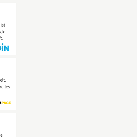
ist
gte
t.
elt.
relles
re