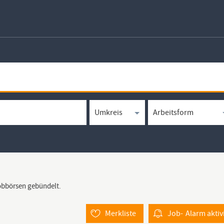
Jobbörsen gebündelt.
Merkliste
Job-
Alarm
aktiv