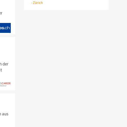
-
Zürich
er
h der
it
n aus