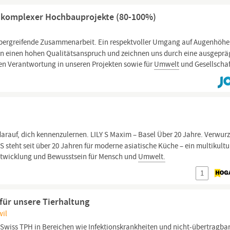
g komplexer Hochbauprojekte (80-100%)
übergreifende Zusammenarbeit. Ein respektvoller Umgang auf Augenhöhe 
en einen hohen Qualitätsanspruch und zeichnen uns durch eine ausgeprä
en Verantwortung in unseren Projekten sowie für
Umwelt
und Gesellschaf
 darauf, dich kennenzulernen. LILY S Maxim – Basel Über 20 Jahre. Verwurz
S steht seit über 20 Jahren für moderne asiatische Küche – ein multikultu
Entwicklung und Bewusstsein für Mensch und
Umwelt.
1
für unsere Tierhaltung
wil
Swiss TPH in Bereichen wie Infektionskrankheiten und nicht-übertragba