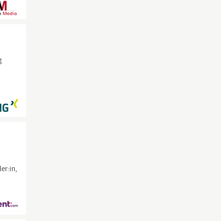
g
er:in,