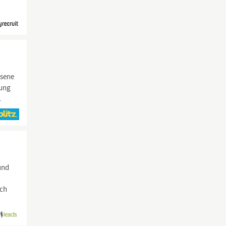
ssene
rung
.
und
uch