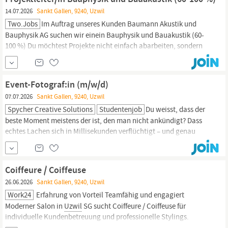
14.07.2026
Sankt Gallen, 9240, Uzwil
Two.jobs
Im Auftrag unseres Kunden Baumann Akustik und
Bauphysik AG suchen wir einein Bauphysik und Bauakustik (60-
100 %) Du möchtest Projekte nicht einfach abarbeiten, sondern
mit deinem Fachwissen Gebäude effizienter, komfortabler und
nachhaltiger machen? Dann passt du perfekt zu uns! Baumann
Akustik und Bauphysik AG (eine Tochtergesellschaft der SJB
Event-Fotograf:in (m/w/d)
Kempter Fitze) ist seit...
07.07.2026
Sankt Gallen, 9240, Uzwil
Spycher Creative Solutions
Studentenjob
Du weisst, dass der
beste Moment meistens der ist, den man nicht ankündigt? Dass
echtes Lachen sich in Millisekunden verflüchtigt – und genau
dann dein Auslöser spricht? Und dass ein Foto manchmal mehr
erzählt als eine ganze Show? Dann bist du bei uns goldrichtig. Wir
suchen eine Fotopersönlichkeit, die unsere Improtheater-
Coiffeure / Coiffeuse
Künstler:innen auf der Bühne begleitet – leise,...
26.06.2026
Sankt Gallen, 9240, Uzwil
Work24
Erfahrung von Vorteil Teamfähig und engagiert
Moderner Salon in
Uzwil
SG sucht Coiffeure / Coiffeuse für
individuelle Kundenbetreuung und professionelle Stylings.
Bewirb dich jetzt und werde Teil eines motivierten Teams.