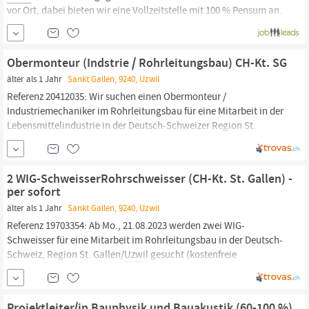
vor Ort, dabei bieten wir eine Vollzeitstelle mit 100 % Pensum an.
iPersonal begleitet Sie von Anfang an persönlich durchs ganze
Verfahren, denn für uns steht der Mensch im Mittelpunkt.
Uzwil
liegt im Zentrum des Kantons St.
Obermonteur (Indstrie / Rohrleitungsbau) CH-Kt. SG
älter als 1 Jahr
Sankt Gallen, 9240, Uzwil
Referenz 20412035: Wir suchen einen Obermonteur /
Industriemechaniker im Rohrleitungsbau für eine Mitarbeit in der
Lebensmittelindustrie in der Deutsch-Schweizer Region St.
Gallen/
Uzwil
. Eine Arbeitsaufnahme wäre zeitnah möglich - je
nach direkter Vereinbarung mit Schweizer Arbeitgeber. Wir sind
eine private Personal- und Arbeitsvermittlung in der...
2 WIG-SchweisserRohrschweisser (CH-Kt. St. Gallen) -
per sofort
älter als 1 Jahr
Sankt Gallen, 9240, Uzwil
Referenz 19703354: Ab Mo., 21.08.2023 werden zwei WIG-
Schweisser für eine Mitarbeit im Rohrleitungsbau in der Deutsch-
Schweiz, Region St. Gallen/
Uzwil
gesucht (kostenfreie
Unterkunft). Eine Arbeitsaufnahme wäre ab sofort möglich, ab
KW 34 - je nach direkter Vereinbarung mit Schweizer Arbeitgeber.
Wir sind eine private Personal- und Arbeitsvermittlung in...
Projektleiter/in Bauphysik und Bauakustik (60-100 %)