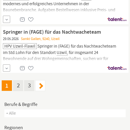
modernes und erfolgreiches Unternehmen in der
Baunebenbranche. Aufgaben Bestellwesen inklusive Preis- und
Terminverhandlungen mit Lieferanten Beschaffung, Prüfung und
Pflege von Produktstammdaten Mitarbeit bei der
Lagerbewirtschaftung verschiedener Produktgruppen
Springer in (FAGE) für das Nachtwacheteam
Unterstützung bei der Aufbereitung und Analyse von...
29.05.2026
Sankt Gallen, 9240, Uzwil
HPV Uzwil-Flawil
Springer in (FAGE) für das Nachtwacheteam
im Std.Lohn Für den Standort
Uzwil,
für insgesamt 24
Bewohnende auf drei Wohngemeinschaften, suchen wir für
unregelmässige Einsätze eine n Springer in (FAGE) für das
Nachtwacheteam;(im Stundenlohn, ab sofort oder nach
Vereinbarung) Es erwartet Sie ein vielseitiges und spannendes
Arbeitsfeld:
1
2
3
Berufe & Begriffe
+ Alle
Regionen