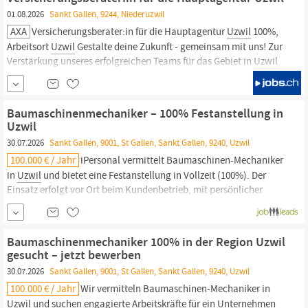
01.08.2026
Sankt Gallen, 9244, Niederuzwil
AXA
Versicherungsberater:in für die Hauptagentur
Uzwil
100%,
Arbeitsort
Uzwil
Gestalte deine Zukunft - gemeinsam mit uns! Zur
Verstärkung unseres erfolgreichen Teams für das Gebiet in
Uzwil
suchen wir eine kundenorientierte und verhandlungsstarke
Persönlichkeit mit viel Engagement. Für Profis mit lokalem Bezug
bieten wir...
Baumaschinenmechaniker – 100% Festanstellung in
Uzwil
30.07.2026
Sankt Gallen, 9001, St Gallen, Sankt Gallen, 9240, Uzwil
100.000 € / Jahr
iPersonal vermittelt Baumaschinen-Mechaniker
in
Uzwil
und bietet eine Festanstellung in Vollzeit (100%). Der
Einsatz erfolgt vor Ort beim Kundenbetrieb, mit persönlicher
Begleitung durch iPersonal. Sie bringen ein EFZ als
Baumaschinenmechaniker oder mehrjährige Praxis mit, CE-
Führerschein, Staplerausweis SUVA-anerkannt, arbeiten
Baumaschinenmechaniker 100% in der Region Uzwil
selbstständig und
gesucht – jetzt bewerben
30.07.2026
Sankt Gallen, 9001, St Gallen, Sankt Gallen, 9240, Uzwil
100.000 € / Jahr
Wir vermitteln Baumaschinen-Mechaniker in
Uzwil
und suchen engagierte Arbeitskräfte für ein Unternehmen