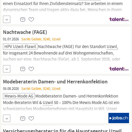
einen Einsatzort für Ihren Zivildiensteinsatz? Sie arbeiten in einem
dynamischen Team und tragen aktiv dazu bei, Menschen in ihrem
Arbeitsalltag zu unterstützen.; ; ; Wenn Sie eine sinnstiftende
Aufgabe suchen und Freude daran haben, in einem interesanten
Umfeld zu arbeiten, dann bewerben Sie sich jetzt!
Nachtwache (FAGE)
01.07.2026
Sankt Gallen, 9240, Uzwil
HPV Uzwil-Flawil
Nachtwache (FAGE) Für den Standort
Uzwil,
für insgesamt 24 Bewohnende auf drei Wohngemeinschaften,
suchen wir eine; Nachtwache (FaGe); ab 1. September 2026, oder
nach Vereinbarung Es erwartet Sie ein vielseitiges und
spannendes Arbeitsfeld: Gewährleistung der Sicherheit der
Bewohnenden in der Nacht in Alleinverantwortung Unterstützung
Modeberaterin Damen- und Herrenkonfektion
und/oder
05.08.2026
Sankt Gallen, 9240, Uzwil
Mewis-Mode AG
Modeberaterin Damen- und Herrenkonfektion
Mode-Beraterin Wil &
Uzwil
50 – 100% Die Mewis Mode AG ist ein
schweizerisches Modeunternehmen mit Hauptsitz in Wil. Unser
Unternehmen steht für modische Trends, erstklassigen Service
und ein inspirierendes Einkaufserlebnis. Mit Filialen in Wil,
Uzwil,
Gossau und St.
Versicherungsberater:in für die Hauptagentur Uzwil