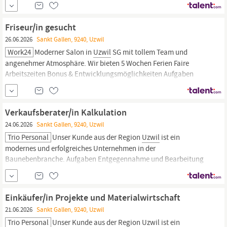
Kontakt: Vanessa Versnik, Weinfelden, +41 58 668 68 83.
Friseur/in gesucht
26.06.2026
Sankt Gallen, 9240, Uzwil
Work24
Moderner Salon in
Uzwil
SG mit tollem Team und
angenehmer Atmosphäre. Wir bieten 5 Wochen Ferien Faire
Arbeitszeiten Bonus & Entwicklungsmöglichkeiten Aufgaben
Kompetente, selbstständige und individuelle
KundenbetreuungPräzise, typgerechte und effiziente Umsetzung
von Schnitten und FarbenProfessionelle Ausführung von
Verkaufsberater/in Kalkulation
Colorationen und modernen
24.06.2026
Sankt Gallen, 9240, Uzwil
Trio Personal
Unser Kunde aus der Region
Uzwil
ist ein
modernes und erfolgreiches Unternehmen in der
Baunebenbranche. Aufgaben Entgegennahme und Bearbeitung
von Kundenanfragen und Aufträgen per Telefon und Mail
Erstellung von Offerten sowie deren Nachbearbeitung bis zum
Abschluss Professionelle Beratung unserer Kundschaft
Einkäufer/in Projekte und Materialwirtschaft
Produktbezogene und technische
21.06.2026
Sankt Gallen, 9240, Uzwil
Trio Personal
Unser Kunde aus der Region
Uzwil
ist ein