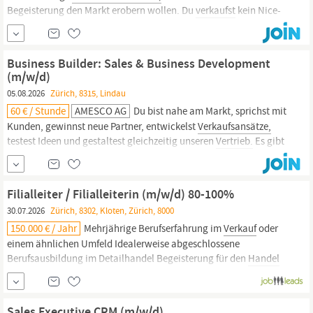
Begeisterung den Markt erobern wollen. Du
verkaufst
kein Nice-
to-have, sondern eine messbare Umsatzsteigerung. Deine
Verkaufsargumente
für die Ärzte sind unschlagbar: Massives
Wachstum: Unsere Kunden erzielen eine Steigerung der...
Business Builder: Sales & Business Development
(m/w/d)
05.08.2026
Zürich, 8315, Lindau
60 € / Stunde
AMESCO AG
Du bist nahe am Markt, sprichst mit
Kunden, gewinnst neue Partner, entwickelst
Verkaufsansätze,
testest Ideen und gestaltest gleichzeitig unseren
Vertrieb.
Es gibt
keine fertigen Prozesse, wir entwickeln sie gemeinsam. Bereits in
den ersten Monaten wirst du vieles selbst machen: Kunden
besuchen, Kaltakquise, Degustationen
Filialleiter / Filialleiterin (m/w/d) 80-100%
30.07.2026
Zürich, 8302, Kloten, Zürich, 8000
150.000 € / Jahr
Mehrjährige Berufserfahrung im
Verkauf
oder
einem ähnlichen Umfeld Idealerweise abgeschlossene
Berufsausbildung im Detailhandel Begeisterung für den
Handel
und Erfahrung in der Mitarbeiterführung Teamgeist,
Verantwortungsbewusstsein und Entscheidungsfreude Hohe
Motivation, Flexibilität, Einsatzbereitschaft und Belastbarkeit
Sales Executive CRM (m/w/d)