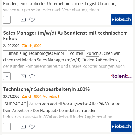
Kunden, ein etabliertes Unternehmen in der Logistikbranche,
suchen wir per sofort oder nach Vereinbarung einen
Verkaufsberater
Aussendienst 100% zur Verstärkung des Teams.
Wir richten uns an eine
vertriebsstarke
Persönlichkeit mit
ausgeprägter Hunter-Mentalität und fundierter...
Sales Manager (m/w/d) Außendienst mit technischem
Fokus
27.06.2026
Zürich, 8000
Humanizing Technologies GmbH
Vollzeit
Zürich
suchen wir
einen motivierten Sales Manager (m/w/d) für den Außendienst,
der Kunden kompetent betreut und unsere Roboterlösungen auch
technisch begleitet. Damit bereicherst du unser Team. Du betreust
aktiv unsere Kunden in
Zürich
(und Umgebung). Ausbau und
aktive Betreuung des bestehenden Kundenstamms Gewinnung
Technische/r Sachbearbeiter/in 100%
neuer Kunden,
30.07.2026
Zürich, 8604, Volketswil
SUPRAG AG
ösisch von Vorteil Vorzugsweise Alter 20-30 Jahre
Dein Arbeitsort: Der Hauptsitz befindet sich an der
Industriestrasse 4a in 8604 Volketswil in der Agglomeration
Zürich.
Was wir bieten: Eine Stelle mit hoher Eigenverantwortung
und entsprechenden Kompetenzen Spannende und