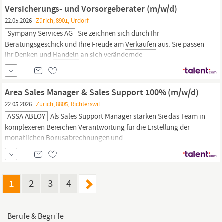
eine starke
Verkaufspersönlichkeit
mit dem Rüstzeug,...
Versicherungs- und Vorsorgeberater (m/w/d)
22.05.2026
Zürich, 8901, Urdorf
Sympany Services AG
Sie zeichnen sich durch Ihr
Beratungsgeschick und Ihre Freude am
Verkaufen
aus. Sie passen
Ihr Denken und
Handeln
an sich verändernde
Marktgegebenheiten an und reagieren flexibel und gekonnt auf
unterschiedliche Kundenansprüche. Sie sind kontaktfreudig,
kommunikativ und besitzen eine hohe Sozialkompetenz. Sie
Area Sales Manager & Sales Support 100% (m/w/d)
bringen ausgezeichnete...
22.05.2026
Zürich, 8805, Richterswil
ASSA ABLOY
Als Sales Support Manager stärken Sie das Team in
komplexeren Bereichen Verantwortung für die Erstellung der
monatlichen Bonusabrechnungen und
Handelsvertreterprovisionen
Ansprechpartner für Compliance
Themen im
Vertrieb
wie Export Control, Anti-Trust, Anti-Bribary
Unterstützung des
Vertriebsteams
bei Recherchen,...
1
2
3
4
Berufe & Begriffe