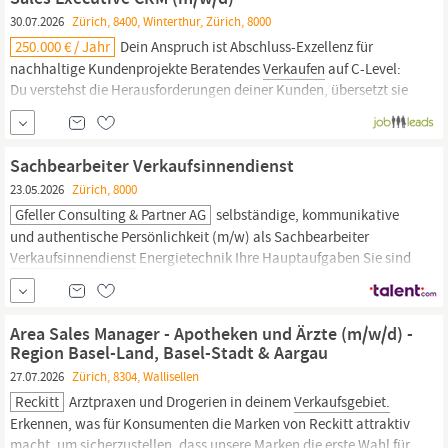
Sehr gute...
30.07.2026
Zürich, 8400, Winterthur, Zürich, 8000
250.000 € / Jahr
Dein Anspruch ist Abschluss-Exzellenz für
nachhaltige Kundenprojekte Beratendes
Verkaufen
auf C-Level:
Du verstehst die Herausforderungen deiner Kunden, übersetzt sie
in tragfähige Lösungsansätze und orchestrierst im
Verkaufsprozess
die richtigen Advisor- und Fachexpert:innen zum
passenden Zeitpunkt. Eigene Opportunity-Generierung:
Sachbearbeiter Verkaufsinnendienst
Ergänzend zu eingehenden Anfragen erschliesst du aktiv eigene
23.05.2026
Zürich, 8000
Verkaufschancen
Gfeller Consulting & Partner AG
selbständige, kommunikative
und authentische Persönlichkeit (m/w) als Sachbearbeiter
Verkaufsinnendienst
Energietechnik Ihre Hauptaufgaben Sie sind
verantwortlich für die Erstellung von Offerten und deren
Nachfassung sowie die Auftragsabwicklung. Sie sind Schnittstelle
zwischen
Vertrieb
und Administration und Sie sind ein
Area Sales Manager - Apotheken und Ärzte (m/w/d) -
kompetenter...
Region Basel-Land, Basel-Stadt & Aargau
27.07.2026
Zürich, 8304, Wallisellen
Reckitt
Arztpraxen und Drogerien in deinem
Verkaufsgebiet.
Erkennen, was für Konsumenten die Marken von Reckitt attraktiv
macht, um sicherzustellen, dass unsere Marken die erste Wahl für