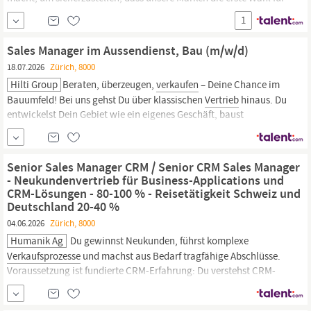
Kunden und medizinisches Fachpersonal bleiben. Umsetzung von
1
Werbekampagnen und Anleitung der Kunden zur effektiven
Verkaufsförderung,
um ein ansprechendes...
Sales Manager im Aussendienst, Bau (m/w/d)
18.07.2026
Zürich, 8000
Hilti Group
Beraten, überzeugen,
verkaufen
– Deine Chance im
Bauumfeld! Bei uns gehst Du über klassischen
Vertrieb
hinaus. Du
entwickelst Dein Gebiet wie ein eigenes Geschäft, baust
langfristige Kundenbeziehungen auf und trägst aktiv dazu bei, die
Baubranche produktiver, sicherer und nachhaltiger zu machen.
Hilti bietet Dir ein Umfeld, das Vielfalt...
Senior Sales Manager CRM / Senior CRM Sales Manager
- Neukundenvertrieb für Business-Applications und
CRM-Lösungen - 80-100 % - Reisetätigkeit Schweiz und
Deutschland 20-40 %
04.06.2026
Zürich, 8000
Humanik Ag
Du gewinnst Neukunden, führst komplexe
Verkaufsprozesse
und machst aus Bedarf tragfähige Abschlüsse.
Voraussetzung ist fundierte CRM-Erfahrung: Du verstehst CRM-
Projekte, Entscheidungsprozesse und Business-Nutzen aus
eigener Praxis. Idealerweise bist du bereits
Vertriebsprofi
— oder