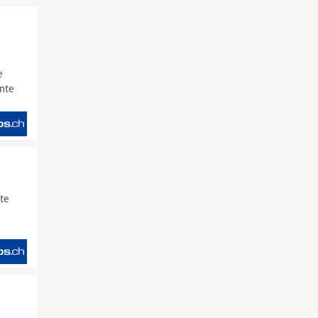
e
ente
te