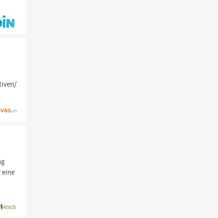
tiven/
ng
 eine
-