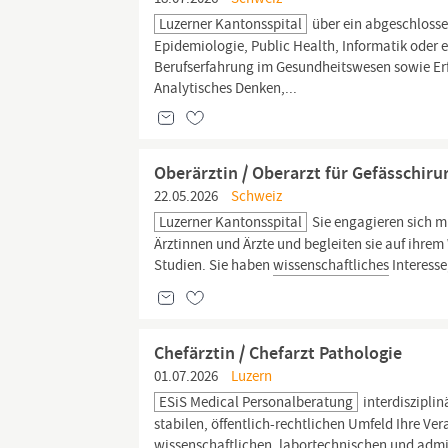
Luzerner Kantonsspital
über ein abgeschlosse
Epidemiologie, Public Health, Informatik oder 
Berufserfahrung im Gesundheitswesen sowie E
Analytisches Denken,...
Oberärztin / Oberarzt für Gefässchir
22.05.2026
Schweiz
Luzerner Kantonsspital
Sie engagieren sich mi
Ärztinnen und Ärzte und begleiten sie auf ihrem 
Studien. Sie haben
wissenschaftliches
Interess
Chefärztin / Chefarzt Pathologie
01.07.2026
Luzern
ESiS Medical Personalberatung
interdisziplin
stabilen, öffentlich-rechtlichen Umfeld Ihre Ve
wissenschaftlichen,
labortechnischen und admi