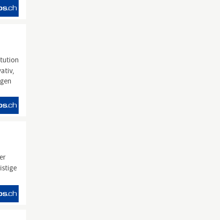
tution
ativ,
igen
er
istige