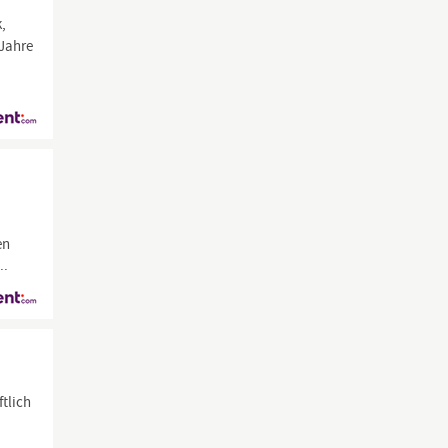
k,
 Jahre
en
...
ftlich