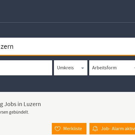
g Jobs in Luzern
örsen gebündelt.
Merkliste
Job-
Alarm
aktiv