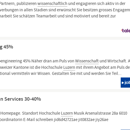
artnern, publizieren
wissenschaftlich
und engagieren sich aktiv in der
werbungen in allen Stadien sind erwünscht Sie besitzen grosses Engage
arbeit Sie schätzen Teamarbeit und sind motiviert und bereit zur
ng 45%
oengineering 45% Näher dran am Puls von
Wissenschaft
und Wirtschaft. A
chweizer Kantone ist die Hochschule
Luzern
mit ihrem Angebot am Puls der
ional vermitteln wir Wissen. Gestalten Sie mit und werden Sie Teil...
on Services 30-40%
e Homepage. Standort Hochschule
Luzern
Musik Arsenalstrasse 28a 6010
ordinatorin E-Mail schreiben jid6d42721ae jit0832ae jiy26ae