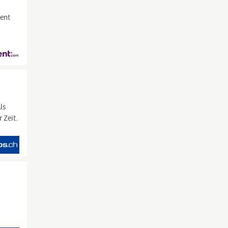
ment
ls
 Zeit.