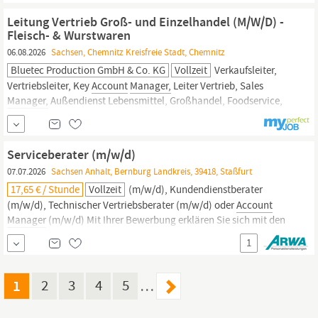
finden sich in jedem dritten deutschen...
Leitung Vertrieb Groß- und Einzelhandel (M/W/D) -
Fleisch- & Wurstwaren
06.08.2026
Sachsen, Chemnitz Kreisfreie Stadt, Chemnitz
Bluetec Production GmbH & Co. KG
Vollzeit
Verkaufsleiter,
Vertriebsleiter, Key
Account
Manager,
Leiter Vertrieb, Sales
Manager,
Außendienst Lebensmittel, Großhandel, Foodservice,
Lebensmitteleinzelhandel (LEH), Fleisch- und Wurstwaren,
Vertrieb Lebensmittelindustrie Ansprechpartner Bente Schmitter
T: 0211 1716050 E: b.schmitter(at)bluetec-production(dot)com...
Serviceberater (m/w/d)
07.07.2026
Sachsen Anhalt, Bernburg Landkreis, 39418, Staßfurt
17,65 € / Stunde
Vollzeit
(m/w/d), Kundendienstberater
(m/w/d), Technischer Vertriebsberater (m/w/d) oder
Account
Manager
(m/w/d) Mit Ihrer Bewerbung erklären Sie sich mit den
Datenschutzrichtlinien der Firma ARWA Personaldienstleistungen
1
GmbH einverstanden. Diese finden Sie auf unserer Homepage
www.arwa.de unter dem Punkt “Datenschutz”.
1
2
3
4
5
…