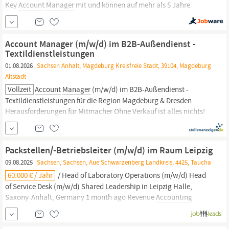
Key
Account
Manager
mit und können auf mehr als 5 Jahre
Berufserfahrung zurückblicken Sie brennen für das Thema
Lebensmittel Fachkenntnisse im Hydrokolloid-Rohstoffbereich,
Zusatzstoffe wären großartig wir setzen...
Account Manager (m/w/d) im B2B-Außendienst -
Textildienstleistungen
01.08.2026
Sachsen Anhalt, Magdeburg Kreisfreie Stadt, 39104, Magdeburg
Altstadt
Vollzeit
Account
Manager
(m/w/d) im B2B-Außendienst -
Textildienstleistungen für die Region Magdeburg & Dresden
Herausforderungen für Mitmacher Ohne Verkauf ist alles nichts!
Das wissen wir und das wissen Sie, wenn Sie sich auf den Weg zu
potenziellen Kunden und Interessenten machen, um
anspruchsvolle Neuprojekte bei Kleinkunden,...
Packstellen/-Betriebsleiter (m/w/d) im Raum Leipzig
09.08.2025
Sachsen, Sachsen, Aue Schwarzenberg Landkreis, 4425, Taucha
60.000 € / Jahr
/ Head of Laboratory Operations (m/w/d) Head
of Service Desk (m/w/d) Shared Leadership in Leipzig Halle,
Saxony-Anhalt, Germany 1 month ago Revenue
Accounting
Manager
- Software Industry, IFRS 15, NetSuite We’re unlocking
community knowledge in a new way. Experts add insights