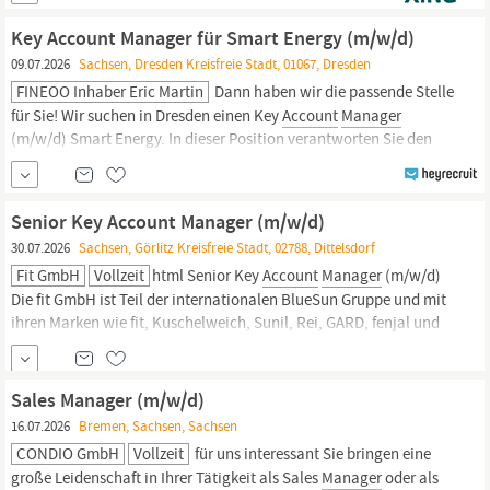
verantwortungsvoll und vielseitig Aktive Neukundenakquise im
Bereich Beschichtung (Pulver- und Nasslack) Entwicklung und
Key Account Manager für Smart Energy (m/w/d)
Gewinnung von
09.07.2026
Sachsen, Dresden Kreisfreie Stadt, 01067, Dresden
FINEOO Inhaber Eric Martin
Dann haben wir die passende Stelle
für Sie! Wir suchen in Dresden einen Key
Account
Manager
(m/w/d) Smart Energy. In dieser Position verantworten Sie den
Aufbau und die Weiterentwicklung von Geschäftsbeziehungen mit
Neu- und Bestandskunden. Sie gewinnen neue Projekte und
entwickeln bestehende Kundenverbindungen durch
Senior Key Account Manager (m/w/d)
30.07.2026
Sachsen, Görlitz Kreisfreie Stadt, 02788, Dittelsdorf
Fit GmbH
Vollzeit
html Senior Key
Account
Manager
(m/w/d)
Die fit GmbH ist Teil der internationalen BlueSun Gruppe und mit
ihren Marken wie fit, Kuschelweich, Sunil, Rei, GARD, fenjal und
MUM in mehr als 40 Ländern erfolgreich. Unsere Produkte aus den
Bereichen Kosmetik sowie Wasch-, Putz- und Reinigungsmittel
finden sich in jedem dritten deutschen...
Sales Manager (m/w/d)
16.07.2026
Bremen, Sachsen, Sachsen
CONDIO GmbH
Vollzeit
für uns interessant Sie bringen eine
große Leidenschaft in Ihrer Tätigkeit als Sales
Manager
oder als