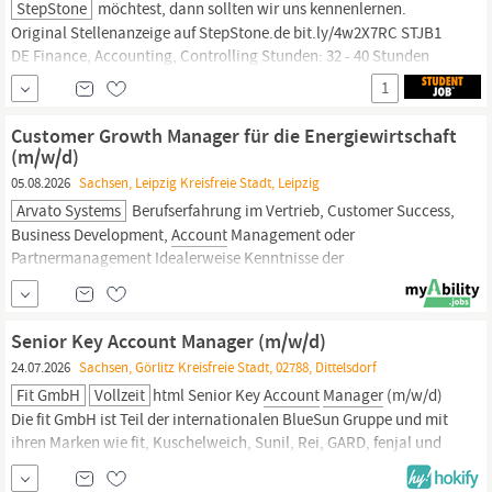
StepStone
möchtest, dann sollten wir uns kennenlernen.
Original Stellenanzeige auf StepStone.de bit.ly/4w2X7RC STJB1
DE Finance,
Accounting,
Controlling Stunden: 32 - 40 Stunden
1
Customer Growth Manager für die Energiewirtschaft
(m/w/d)
05.08.2026
Sachsen, Leipzig Kreisfreie Stadt, Leipzig
Arvato Systems
Berufserfahrung im Vertrieb, Customer Success,
Business Development,
Account
Management oder
Partnermanagement Idealerweise Kenntnisse der
Energiewirtschaft oder großes Interesse, sich in die Branche
einzuarbeiten Ausgeprägte IT-Affinität sowie Interesse an
digitalen Lösungen und Technologien Souveränes Auftreten
Senior Key Account Manager (m/w/d)
gegenüber Kunden und die
24.07.2026
Sachsen, Görlitz Kreisfreie Stadt, 02788, Dittelsdorf
Fit GmbH
Vollzeit
html Senior Key
Account
Manager
(m/w/d)
Die fit GmbH ist Teil der internationalen BlueSun Gruppe und mit
ihren Marken wie fit, Kuschelweich, Sunil, Rei, GARD, fenjal und
MUM in mehr als 40 Ländern erfolgreich. Unsere Produkte aus den
Bereichen Kosmetik sowie Wasch-, Putz- und Reinigungsmittel