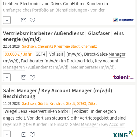
Liebherr-Electronics and Drives GmbH ihren Kunden ein
umfangreiches Portfolio an Dienstleistungen - von der
Entwicklung über die Produktion bis hin zur Qualifikation. Rund
ein Viertel der circa 1000 Mitarbeitenden ist im Bereich Forschung
und Entwicklung tätig. Area
Manager
Electronics Reseller
Vertriebsmitarbeiter Außendienst | Glasfaser | eins
(m/w/d)
energie (w/m/d)
22.05.2026
Sachsen, Chemnitz Kreisfreie Stadt, Chemnitz
80.000 € / Jahr
GET4
Vollzeit
(m/w/d), Direct-Sales-
Manager
(m/w/d), Fachberater (m/w/d) im Direktvertrieb, Key
Account
Manager/in
/ Außendienst (m/w/d), Medienberater (m/w/d).
Verkäufer D2D (m/w/d), Verkaufsberater (m/w/d), Promoter
(m/w/d), Fundraiser (m/w/d) Kontakt Haben wir dein Interesse
geweckt? Bewirb dich jetzt als Außendienstmitarbeiter...
Sales Manager / Key Account Manager (m/w/d)
Beschichtung
11.07.2026
Sachsen, Görlitz Kreisfreie Stadt, 02763, Zittau
Wiegel Jena Feuerverzinken GmbH
Vollzeit
in der Region
angesiedelt. Von dort aus steuern Sie Ihr Vertriebsgebiet und sind
regelmäßig bei Kunden im Einsatz. Sales
Manager
/ Key
Account
Manager
(m/w/d) Beschichtung Ihre Aufgaben –