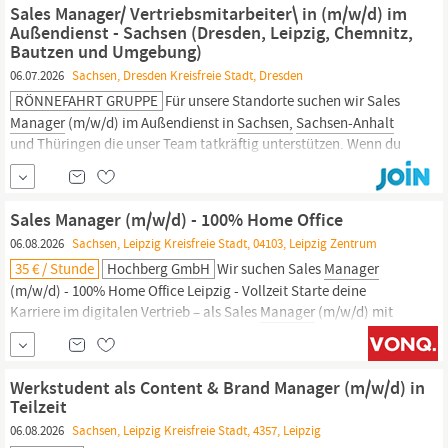
directly into each article, started with the help of AI. #J...
Sales Manager/ Vertriebsmitarbeiter\ in (m/w/d) im
Außendienst - Sachsen (Dresden, Leipzig, Chemnitz,
Bautzen und Umgebung)
06.07.2026
Sachsen, Dresden Kreisfreie Stadt, Dresden
RÖNNEFAHRT GRUPPE
Für unsere Standorte suchen wir Sales
Manager
(m/w/d) im Außendienst in
Sachsen,
Sachsen-Anhalt
und Thüringen die unser Team tatkräftig unterstützen. Wenn du
eine Leidenschaft für Vertrieb hast und gerne in einem
innovativen und kundenorientierten Unternehmen arbeiten
möchtest, dann bewirb dich bei uns und werde Teil...
Sales Manager (m/w/d) - 100% Home Office
06.08.2026
Sachsen, Leipzig Kreisfreie Stadt, 04103, Leipzig Zentrum
35 € / Stunde
Hochberg GmbH
Wir suchen Sales
Manager
(m/w/d) - 100% Home Office Leipzig - Vollzeit Starte deine
Karriere im digitalen Vertrieb – als Sales
Manager
(m/w/d) mit
Sinn, System und echter Perspektive im Bildungssektor! Du hast
ein gutes Gespür für Menschen, möchtest Weiterbildung
vermitteln und potenzielle Teilnehmer beraten?
Werkstudent als Content & Brand Manager (m/w/d) in
Teilzeit
06.08.2026
Sachsen, Leipzig Kreisfreie Stadt, 4357, Leipzig