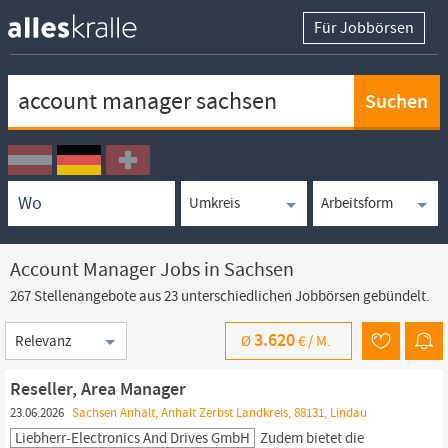
Für Jobbörsen
Keywortsuche
Ortssuche
Umkreissuche
Arbeitsform
Account Manager Jobs in Sachsen
267 Stellenangebote aus 23 unterschiedlichen Jobbörsen gebündelt.
Sortierung
3.620
Ø
€ /
M.
Reseller, Area Manager
23.06.2026
Sachsen Anhalt, Anhalt Zerbst Landkreis, 88131, Lindau
Liebherr-Electronics And Drives GmbH
Zudem bietet die