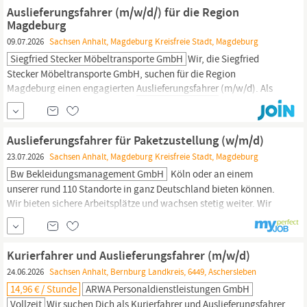
14,96 € pro Stunde. Wir bieten Dir Als Arbeitgeber sind wir
Auslieferungsfahrer (m/w/d/) für die Region
Magdeburg
09.07.2026
Sachsen Anhalt, Magdeburg Kreisfreie Stadt, Magdeburg
Siegfried Stecker Möbeltransporte GmbH
Wir, die Siegfried
Stecker Möbeltransporte GmbH, suchen für die Region
Magdeburg einen engagierten
Auslieferungsfahrer
(m/w/d). Als
renommiertes Familienunternehmen seit 1984 legen wir Wert auf
Zuverlässigkeit, Teamarbeit und hohe Qualitätsansprüche. Wenn
Sie sich mit unseren Werten identifizieren, freuen wir uns auf Ihre
Auslieferungsfahrer für Paketzustellung (w/m/d)
Bewerbung.
23.07.2026
Sachsen Anhalt, Magdeburg Kreisfreie Stadt, Magdeburg
Bw Bekleidungsmanagement GmbH
Köln oder an einem
unserer rund 110 Standorte in ganz Deutschland bieten können.
Wir bieten sichere Arbeitsplätze und wachsen stetig weiter. Wir
suchen Sie in Vollzeit – befristet für ein Jahr – für unseren
Standort in Magdeburg (Sülzetal) als:
Auslieferungsfahrer
(w/m/d) für Paketzustellung Unser neues Bekleidungszentrum
Kurierfahrer und Auslieferungsfahrer (m/w/d)
(BZ) in Magdeburg
24.06.2026
Sachsen Anhalt, Bernburg Landkreis, 6449, Aschersleben
14,96 € / Stunde
ARWA Personaldienstleistungen GmbH
Vollzeit
Wir suchen Dich als Kurierfahrer und
Auslieferungsfahrer