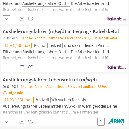
Flitzer und
Auslieferungsfahrer-Outfit.
Die Arbeitszeiten sind
flexibel, du entscheidest selbst, wann du arbeitest – ideal für
Studierende oder Aushilfen. Voraussetzung: Führerschein Klasse
B, sicherer Fahrstil und Enthusiasmus! Was bieten wir dir? Ein
höheres Gehalt als in vergleichbaren Funktionen +
Auslieferungsfahrer (m/w/d) in Leipzig - Kabelsketal
25.07.2026
Sachsen Anhalt, Chemnitzer Land Landkreis, 6184, Kabelsketal
13,9 € / Stunde
Picnic
Teilzeit
und das in deinem Picnic-
Flitzer und
Auslieferungsfahrer-Outfit.
Die Arbeitszeiten sind
flexibel, du entscheidest selbst, wann du arbeitest – ideal für
Studierende oder Aushilfen. Voraussetzung: Führerschein Klasse
B, sicherer Fahrstil und Enthusiasmus! Was bieten wir dir? Ein
höheres Gehalt als in vergleichbaren Funktionen +
Auslieferungsfahrer Lebensmittel (m/w/d)
07.07.2026
Sachsen Anhalt, Aschersleben Staßfurt Landkreis, 38855,
Wernigerode
14,96 € / Stunde
Vollzeit
Wir suchen Dich als
Auslieferungsfahrer
Lebensmittel (m/w/d) in Wernigerode! Deine
Kenntnisse und Fähigkeiten kannst Du im Rahmen der
Arbeitnehmerüberlassung mit Option auf Übernahme im Bereich
1
Lager & Logistik vertiefen. Dein Job ist in Vollzeit und Du erhältst