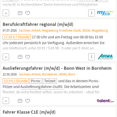
(m/w/d) in Aschersleben! Deine Kenntnisse und Fähigkeiten
kannst Du im Rahmen der Arbeitnehmerüberlassung im Bereich
1
Produktion & Fertigung vertiefen. Dein Job ist in Vollzeit und Du
erhältst 14,96 € pro Stunde. Wir bieten Dir Abschlagszahlungen
Berufskraftfahrer regional (m/w/d)
Ein freundliches und sympathisches Team als...
07.07.2026
Sachsen Anhalt, Magdeburg Kreisfreie Stadt, 39104, Magdeburg
17,65 € / Stunde
17:00 Uhr und am Freitag von 08:00 bis 15:00
Uhr jederzeit persönlich zur Verfügung. Außerdem erreichen Sie
uns telefonisch unter 03 91 / 5 65 90 - 0 oder per E-Mail an
magdeburg, LKW‑Fahrer (m/w/d), Fernfahrer (m/w/d), Zusteller
1
(m/w/d), Kurierfahrer (m/w/d),
Auslieferungsfahrer
(m/w/d) oder
Gefahrguttransporter (m/w/d) Warten Sie nicht
Auslieferungsfahrer (m/w/d) - Bonn West in Bornheim
22.05.2026
Sachsen Anhalt, Bördekreis, 39345, Born
13,9 € / Stunde
Picnic
Teilzeit
und das in deinem Picnic-
Flitzer und
Auslieferungsfahrer-Outfit.
Die Arbeitszeiten sind
flexibel, du entscheidest selbst, wann du arbeitest – ideal für
Studierende oder Aushilfen. Voraussetzung: Führerschein Klasse
B, sicherer Fahrstil und Enthusiasmus! Was bieten wir dir? Ein
höheres Gehalt als in vergleichbaren Funktionen +
Fahrer Klasse C1E (m/w/d)