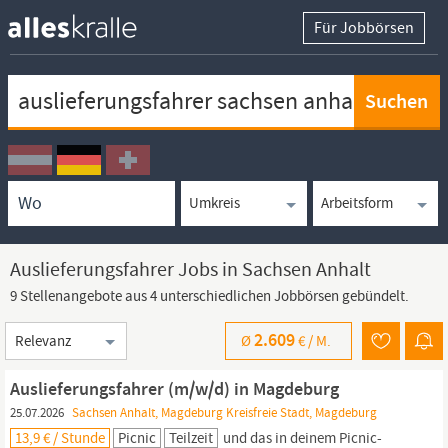
Für Jobbörsen
Keywortsuche
Ortssuche
Umkreissuche
Arbeitsform
Auslieferungsfahrer Jobs in Sachsen Anhalt
9 Stellenangebote aus 4 unterschiedlichen Jobbörsen gebündelt.
Sortierung
2.609
Ø
€ /
M.
Auslieferungsfahrer (m/w/d) in Magdeburg
25.07.2026
Sachsen Anhalt, Magdeburg Kreisfreie Stadt, Magdeburg
13,9 € / Stunde
Picnic
Teilzeit
und das in deinem Picnic-