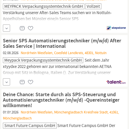
MEYPACK Verpackungssystemtechnik GmbH
Vollzeit
Verstärkung unserer After-Sales Teams suchen wir in Nottuln-
Appelhülsen bei Münster eine/n Senior SPS
Automatisierungstechniker
(m/w/d) After Sales Service |
International Technischer Support für die bestehende
Kundenbasis im After‑Sales‑Umfeld. Fokus auf Fehleranalyse,
Senior SPS Automatisierungstechniker (m/w/d) After
SPS‑Diagnose und Sicherstellung der Anlagenstabilität im Feld.
Sales Service | International
Remote‑Unterstützung...
02.08.2026
Nordrhein Westfalen, Coesfeld Landkreis, 48301, Nottuln
Meypack Verpackungssystemtechnik GmbH
Seit dem Jahr
xtyydxe 2022 gehören wir zur international bekannten AETNA
Group mit Sitz in Bologna, Italien (). Zur Verstärkung unserer
After-Sales Teams suchen wir in Nottuln-Appelhülsen bei Münster
eine/n Senior SPS
Automatisierungstechniker
(m/w/d) After Sales
Service | International
Deine Chance: Starte durch als SPS-Steuerung und
Automatisierungstechniker (m/w/d) -Quereinsteiger
willkommen!
07.07.2026
Nordrhein Westfalen, Mönchengladbach Kreisfreie Stadt, 41061,
Mönchengladbach
Smart Future Campus GmbH
Smart Future Campus GmbH Der