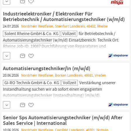
Automatisierungstechniker
(m/w/d), Elektriker (m/w/d) oder
Elektroinstallateur (m/w/d) bist. Und falls Du noch Fragen haben
Industrieelektroniker / Elektroniker Für
solltest, ruf uns doch einfach an...
Betriebstechnik / Automatisierungstechniker (w/m/d)
24.07.2026
Nordrhein Westfalen, Steinfurt Landkreis, 48432, Rheine
Solent Rheine GmbH & Co. KG
Vollzeit
für Betriebstechnik /
Automatisierungstechniker
(w/m/d) Einsatzbereich: Technik Ort:
Rheine Job-ID: 19087 Durchführung von Reparaturen und
Instandhaltung an elektronischen Einrichtungen und Anlagen zur
Sicherstellung eines störungsfreien Schichtbetriebs nahtlose
Schichtübergabe sowie Kommunikation aller relevanten
Automatisierungstechniker/in (m/w/d)
Informationen an die Schichtleiter...
20.06.2026
Nordrhein Westfalen, Borken Landkreis, 48691, Vreden
GI-RO Technik GmbH & Co. KG
Vollzeit
Verstärkung unserer
Instandhaltung suchen wir ab sofort einen engagierten
Automatisierungstechniker
(Instandhaltung) (m/w/d).
Sicherstellung der Anlagenverfügbarkeit durch Fehlerdiagnose
und Störungsbeseitigung an unseren Produktionsanlagen
Programmierung, Anpassung und Optimierung von SPS-
Senior Sps Automatisierungstechniker (m/w/d) After
Steuerungen Aufbau, Wartung und Umbau von
Sales Service | International
10.06.2026
Nordrhein Westfalen, Coesfeld Landkreis, 48301, Nottuln