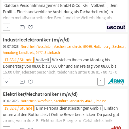
Galdora Personalmanagement GmbH & Co. KG
Vollzeit
; Dein
Profil: - Eine handwerkliche Ausbildung als Facharbeiter(in) in
einem metallverarbeitenden Beruf und eine Weiterbildung als
Maschinenbau- oder
Automatisierungstechniker(in)
oder
alternativ ein erfolgreich abgeschlossenes
Maschinenbaustudium.; - Vorteilhaft sind Erfahrungen in der
Industrieelektroniker (m/w/d)
Konstruktion und im Vorrichtungsbau, dem
07.07.2026
Nordrhein Westfalen, Aachen Landkreis, 59969, Hallenberg, Sachsen,
Sondermaschinenbau oder der
Annaberg Landkreis, 9477, Steinbach
17,65 € / Stunde
Vollzeit
Wir stehen Ihnen von Montag bis
Donnerstag von 08:00 bis 17:00 Uhr und am Freitag von 08:00 bis
15:00 Uhr jederzeit persönlich, telefonisch unter 0 36 81 / 80 71 - 0
oder per E-Mail an suhl, Elektroniker für Betriebstechnik (m/w/d),
1
Mechatroniker (m/w/d),
Automatisierungstechniker
(m/w/d),
Anlagenmechaniker für Betriebstechnik (m/w/d) oder...
Elektriker/Mechatroniker (m/w/d)
06.07.2026
Nordrhein Westfalen, Steinfurt Landkreis, 48431, Rheine
19,32 € / Stunde
Bim Personaldienstleistungen GmbH
Einfach
unten auf den Button Jetzt Online Bewerben klicken. Du passt gut
zu uns, wenn du z. B. Elektroniker Energie- u. Gebäudetechnik
(m/w/d), Elektroinstallateur (m/w/d), Strippenzieher (m/w/d),