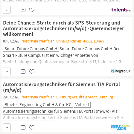
Verpackungsmaschinen, Robotertechnik, Visualisierung sowie
Siemens S7 MES SAP Handeln und Arbeiten unter den
Grundsätzen der ständigen Verbesserung (KVP) sowie ein hohes
Deine Chance: Starte durch als SPS-Steuerung und
Maß an Serviceorientierung fundierte...
Automatisierungstechniker (m/w/d) -Quereinsteiger
willkommen!
07.07.2026
Nordrhein Westfalen, Unna Landkreis, 44532, Lünen
Smart Future Campus GmbH
Smart Future Campus GmbH Der
Smart Future Campus ist ein wichtiger Anbieter von
Weiterbildung und Qualifizierung im Bereich der IT, Industrie 4.0
und digitaler Transformation. Unser Fokus liegt vor allem auf
innovativen Technologien wie Automatisierungstechnik und
Robotik, die Unternehmen und Fachkräfte optimal auf die
Automatisierungstechniker für Siemens TIA Portal
Anforderungen der modernen Arbeitswelt vorbereiten....
(m/w/d)
29.07.2026
Nordrhein Westfalen, Duisburg Kreisfreie Stadt, Duisburg
Bluetec Engineering GmbH & Co. KG
Vollzeit
Automatisierungstechniker
für Siemens TIA Portal (m/w/d) Als
Automatisierungstechniker
für Siemens TIA Portal entwickeln Sie
moderne Visualisierungslösungen für anspruchsvolle
Industrieanlagen und begleiten Projekte von der Entwicklung bis