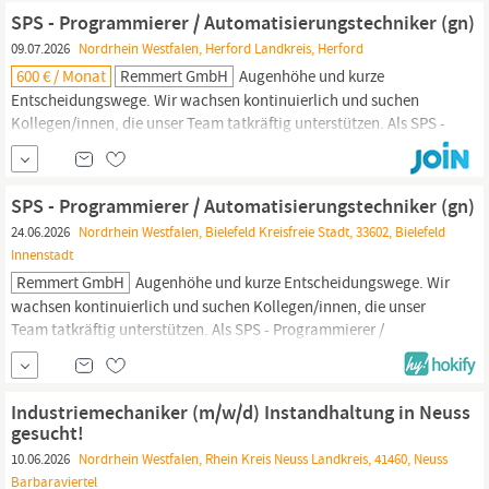
zur weltweiten Inbetriebnahme. Freuen Sie sich auf
SPS - Programmierer / Automatisierungstechniker (gn)
abwechslungsreiche Automatisierungsprojekte,...
09.07.2026
Nordrhein Westfalen, Herford Landkreis, Herford
600 € / Monat
Remmert GmbH
Augenhöhe und kurze
Entscheidungswege. Wir wachsen kontinuierlich und suchen
Kollegen/innen, die unser Team tatkräftig unterstützen. Als SPS -
Programmierer /
Automatisierungstechniker
(gn) mit einer
50%igen Reisebereitschaft bist bei uns vor Ort in Löhne und
weltweit unterwegs. Aufgaben Inbetriebnahme der SPS-Software
SPS - Programmierer / Automatisierungstechniker (gn)
bei unseren Kunden weltweit...
24.06.2026
Nordrhein Westfalen, Bielefeld Kreisfreie Stadt, 33602, Bielefeld
Innenstadt
Remmert GmbH
Augenhöhe und kurze Entscheidungswege. Wir
wachsen kontinuierlich und suchen Kollegen/innen, die unser
Team tatkräftig unterstützen. Als SPS - Programmierer /
Automatisierungstechniker
(gn) mit einer 50%igen
Reisebereitschaft bist bei uns vor Ort in Löhne und weltweit
unterwegs. AUFGABEN Inbetriebnahme der SPS-Software bei
Industriemechaniker (m/w/d) Instandhaltung in Neuss
unseren Kunden weltweit...
gesucht!
10.06.2026
Nordrhein Westfalen, Rhein Kreis Neuss Landkreis, 41460, Neuss
Barbaraviertel