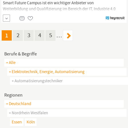
Smart Future Campus ist ein wichtiger Anbieter von
Weiterbildung und Qualifizierung im Bereich der IT, Industrie 4.0
und digitaler Transformation. Unser Fokus liegt vor allem auf
innovativen Technologien wie Automatisierungstechnik und
Robotik, die Unternehmen und Fachkräfte optimal auf die
Anforderungen der modernen Arbeitswelt vorbereiten....
1
2
3
4
5
…
Berufe & Begriffe
+ Alle
+ Elektrotechnik, Energie, Automatisierung
+ Automatisierungstechniker
Regionen
+ Deutschland
+ Nordrhein Westfalen
Essen
Köln