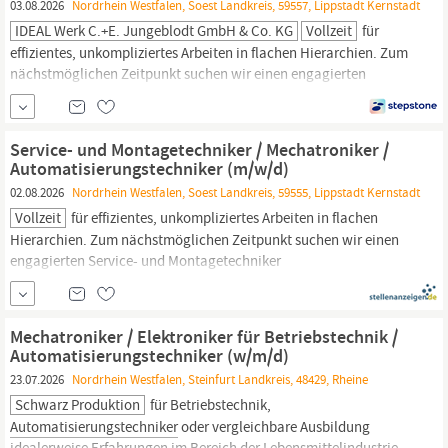
03.08.2026
Nordrhein Westfalen, Soest Landkreis, 59557, Lippstadt Kernstadt
IDEAL Werk C.+E. Jungeblodt GmbH & Co. KG
Vollzeit
für
effizientes, unkompliziertes Arbeiten in flachen Hierarchien. Zum
nächstmöglichen Zeitpunkt suchen wir einen engagierten
Service- und Montagetechniker
Automatisierungstechniker
(m⁠/⁠w⁠/⁠d) Sie übernehmen die Inbetriebnahme unserer
Sonderanlagen im Hause sowie bei Kunden im In- und Ausland.
Service- und Montagetechniker / Mechatroniker /
Sie schulen unsere Kunden und unsere Vertretungen im Hause...
Automatisierungstechniker (m/w/d)
02.08.2026
Nordrhein Westfalen, Soest Landkreis, 59555, Lippstadt Kernstadt
Vollzeit
für effizientes, unkompliziertes Arbeiten in flachen
Hierarchien. Zum nächstmöglichen Zeitpunkt suchen wir einen
engagierten Service- und Montagetechniker
Automatisierungstechniker
(m/w/d) Ihre Aufgaben: Sie
übernehmen die Inbetriebnahme unserer Sonderanlagen im
Hause sowie bei Kunden im In- und Ausland. Sie schulen unsere
Mechatroniker / Elektroniker für Betriebstechnik /
Kunden und unsere...
Automatisierungstechniker (w/m/d)
23.07.2026
Nordrhein Westfalen, Steinfurt Landkreis, 48429, Rheine
Schwarz Produktion
für Betriebstechnik,
Automatisierungstechniker
oder vergleichbare Ausbildung
idealerweise Erfahrungen im Bereich der Lebensmittelindustrie,