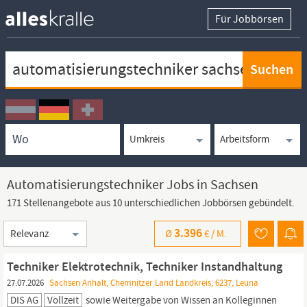
Für Jobbörsen
Keywortsuche
Ortssuche
Umkreissuche
Arbeitsform
Automatisierungstechniker Jobs in Sachsen
171 Stellenangebote aus 10 unterschiedlichen Jobbörsen gebündelt.
Sortierung
3.396
Ø
€ /
M.
Techniker Elektrotechnik, Techniker Instandhaltung
27.07.2026
Sachsen Anhalt, Chemnitzer Land Landkreis, 6237, Leuna
DIS AG
Vollzeit
sowie Weitergabe von Wissen an Kolleginnen