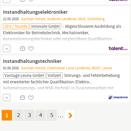
Technologien, Datenintegration und Systemarchitekturen
Fähigkeit, technische und betriebliche Anforderungen in IT
Instandhaltungselektroniker
Lösungen zu übersetzen und diese umzusetzen
22.05.2026
Sachsen Anhalt, andkreis Landkreis, 6618, Schönburg
20 € / Stunde
Innovate GmbH
- Abgeschlossene Ausbildung als
Elektroniker für Betriebstechnik, Mechatroniker,
Automatisierungstechniker
oder vergleichbare Qualifikation -
Mehr als 5 Jahre Berufserfahrung in der Instandhaltung von
Produktionsanlagen oder industriellen Maschinen - Sicherer
Umgang mit Schaltplänen, Stromlaufplänen und technischen
Instandhaltungstechniker
Zeichnungen - Bereitschaft zur Arbeit...
01.06.2026
Sachsen Anhalt, Chemnitzer Land Landkreis, 06237, Leuna
Vantage Leuna GmbH
Vollzeit
Störungs- und Fehlerbehebung
mit erweiterter fachlicher Qualifikation (Elektro-,
Automatisierungs- und MSR-Technik) in Zusammenarbeit mit
dem Instandhaltungsteam Fachliche Unterstützung der
Mitarbeiter der Elektroabteilung durch Beratung, Anleitung und
ggf. internen Schulungen Vertretung der Elektrofachkraft und des
Automatisierungstechnikers
im...
1
2
3
4
5
…