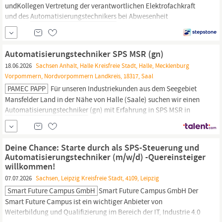
undKollegen Vertretung der verantwortlichen Elektrofachkraft
und des
Automatisierungstechnikers
bei Abwesenheit
Abgeschlossene Ausbildung im Bereich Elektrotechnik,
idealerweise mit einer Weiterbildung zum Techniker oder Meister
Technisches Verständnis sowie Interesse an industriellen
Automatisierungstechniker SPS MSR (gn)
Produktionsanlagen...
18.06.2026
Sachsen Anhalt, Halle Kreisfreie Stadt, Halle, Mecklenburg
Vorpommern, Nordvorpommern Landkreis, 18317, Saal
PAMEC PAPP
Für unseren Industriekunden aus dem Seegebiet
Mansfelder Land in der Nähe von Halle (Saale) suchen wir einen
Automatisierungstechniker
(gn) mit Erfahrung in SPS MSR in
Vollzeit. Das sind Deine Vorteile Unbefristete Direktanstellung 13.
Gehalt 30 Urlaubstage Betriebliche Altersvorsorge Individuelle
Entwicklungsmöglichkeiten So sieht Dein Arbeitsalltag...
Deine Chance: Starte durch als SPS-Steuerung und
Automatisierungstechniker (m/w/d) -Quereinsteiger
willkommen!
07.07.2026
Sachsen, Leipzig Kreisfreie Stadt, 4109, Leipzig
Smart Future Campus GmbH
Smart Future Campus GmbH Der
Smart Future Campus ist ein wichtiger Anbieter von
Weiterbildung und Qualifizierung im Bereich der IT, Industrie 4.0