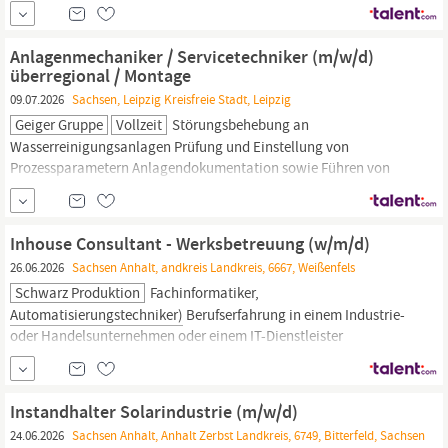
Netzwerken und Bussystemen - Durchführung von
Wartungsarbeiten an Steuerungs-, Mess- und Regeltechnik -
Programmierung von Siemenssteuerungen und HMI
Anlagenmechaniker / Servicetechniker (m/w/d)
Anwendungen - Fehlersuche an Steuerungsprogrammen und
überregional / Montage
Optimierung...
09.07.2026
Sachsen, Leipzig Kreisfreie Stadt, Leipzig
Geiger Gruppe
Vollzeit
Störungsbehebung an
Wasserreinigungsanlagen Prüfung und Einstellung von
Prozessparametern Anlagendokumentation sowie Führen von
Betriebstagebüchern Darauf freuen wir uns Abgeschlossene
Ausbildung zum Anlagenmechaniker (m/w/d), Metallbauer
(m/w/d), Schlosser (m/w/d), Heizungs- und Sanitärinstallateur
Inhouse Consultant - Werksbetreuung (w/m/d)
(m/w/d), Mechatroniker (m/w/d), Elektriker (m/w/d), Elektroniker
26.06.2026
Sachsen Anhalt, andkreis Landkreis, 6667, Weißenfels
(m/w/d),
Automatisierungstechniker
Schwarz Produktion
Fachinformatiker,
Automatisierungstechniker)
Berufserfahrung in einem Industrie-
oder Handelsunternehmen oder einem IT-Dienstleister
idealerweise Kenntnisse im Bereich Produktions-IT analytische
Stärke, ausgeprägte Beratungskompetenz und
Kommunikationsfähigkeit sehr gute Deutsch- und
Instandhalter Solarindustrie (m/w/d)
Englischkenntnisse sowie Reisebereitschaft in die Werke DAS
24.06.2026
Sachsen Anhalt, Anhalt Zerbst Landkreis, 6749, Bitterfeld, Sachsen
LIEFERN...