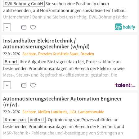
DWLBohrung GmbH
Sie suchen eine Position in einem
aufstrebenden, auf Horizontalbohrungen spezialisierten Tiefbau-
Unternehmen? Dann sind Sie bei uns richtig. DWL Bohrung ist der
kompetente Partner für anspruchsvolle Projekte im Leitungsbau,
derzeit insbesondere Breitbandausbau. Wir suchen zum
nächstmöglichen Zeitpunkt für unsere Projekte mit Schwerpunkt
Instandhalter Elektrotechnik /
in
Sachsen
und
Sachsen-Anhalt
ein Bohrteam
Automatisierungstechniker (w/m/d)
22.05.2026
Sachsen, Dresden Kreisfreie Stadt, Dresden
Brunel
Ihre Aufgaben Sie tragen dazu bei, Prozessabläufe an
bestehenden Produktionsanlagen im Bereich der Elektro- sowie
Mess-, Steuer- und Regeltechnik effizienter zu gestalten. Die
systematische Fehlersuche sowie die schnelle und nachhaltige
Beseitigung von Störungen in Netzwerken und Bussystemen
liegen in Ihrem Verantwortungsbereich. Eigenständig führen Sie
Automatisierungstechniker Automation Engineer
Wartungsarbeiten...
(m/w).
22.05.2026
Sachsen, Meißen Landkreis, 1561, Lampertswalde
Kronospan
Vollzeit
-Optimierung von Prozessabläufen an
bestehenden Produktionsanlagen im Bereich der E-Technik und
MSR-Technik - Fehlersuche und -beseitigung von Störungen an