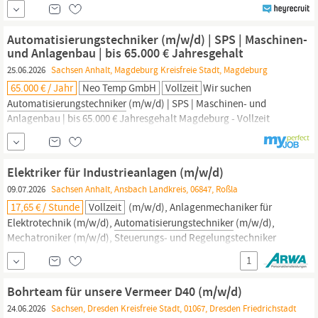
und digitaler Transformation. Unser Fokus liegt vor allem auf
innovativen Technologien wie Automatisierungstechnik und
Robotik, die Unternehmen und Fachkräfte optimal auf die
Automatisierungstechniker (m/w/d) | SPS | Maschinen-
Anforderungen der modernen Arbeitswelt vorbereiten....
und Anlagenbau | bis 65.000 € Jahresgehalt
25.06.2026
Sachsen Anhalt, Magdeburg Kreisfreie Stadt, Magdeburg
65.000 € / Jahr
Neo Temp GmbH
Vollzeit
Wir suchen
Automatisierungstechniker
(m/w/d) | SPS | Maschinen- und
Anlagenbau | bis 65.000 € Jahresgehalt Magdeburg - Vollzeit
Automatisierungstechniker
(m/w/d) | SPS | Maschinen- und
Anlagenbau | bis 65.000 € Jahresgehalt in Magdeburg Sie
begeistern sich für moderne Automatisierungstechnik und
Elektriker für Industrieanlagen (m/w/d)
intelligente Produktionsanlagen?
09.07.2026
Sachsen Anhalt, Ansbach Landkreis, 06847, Roßla
17,65 € / Stunde
Vollzeit
(m/w/d), Anlagenmechaniker für
Elektrotechnik (m/w/d),
Automatisierungstechniker
(m/w/d),
Mechatroniker (m/w/d), Steuerungs‑ und Regelungstechniker
(m/w/d) oder Instandhaltungsmechaniker für elektrische Anlagen
1
(m/w/d)? Das trifft sich gut, denn diese Jobs sind ab sofort für Sie
verfügbar! Mit Ihrer Bewerbung erklären Sie sich mit den...
Bohrteam für unsere Vermeer D40 (m/w/d)
24.06.2026
Sachsen, Dresden Kreisfreie Stadt, 01067, Dresden Friedrichstadt