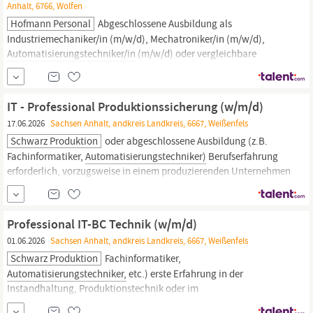
Anhalt, 6766, Wolfen
Hofmann Personal
Abgeschlossene Ausbildung als
Industriemechaniker/in (m/w/d), Mechatroniker/in (m/w/d),
Automatisierungstechniker/in
(m/w/d) oder vergleichbare
Qualifikation Berufserfahrung in der Instandhaltung von
Produktionsanlagen wünschenswert Technisches Verständnis
und Fähigkeit zur Selbstständigkeit Zuverlässigkeit und
IT - Professional Produktionssicherung (w/m/d)
Verantwortungsbewusstsein im Umgang mit...
17.06.2026
Sachsen Anhalt, andkreis Landkreis, 6667, Weißenfels
Schwarz Produktion
oder abgeschlossene Ausbildung (z.B.
Fachinformatiker,
Automatisierungstechniker)
Berufserfahrung
erforderlich, vorzugsweise in einem produzierenden Unternehmen
oder bei einem IT-Dienstleister Erfahrung in der Projektarbeit und
in der Beratung diverser Fachbereiche selbstständige und
eigenverantwortliche Arbeitsweise in Kombination mit
Professional IT-BC Technik (w/m/d)
01.06.2026
Sachsen Anhalt, andkreis Landkreis, 6667, Weißenfels
Schwarz Produktion
Fachinformatiker,
Automatisierungstechniker,
etc.) erste Erfahrung in der
Instandhaltung, Produktionstechnik oder im
Energiemanagement Kenntnisse in SPS Systemen, IIoT