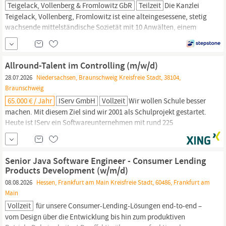
Teigelack, Vollenberg & Fromlowitz GbR
Teilzeit
Die Kanzlei
Teigelack, Vollenberg, Fromlowitz ist eine alteingesessene, stetig
wachsende mittelständische Sozietät mit 10 Anwälten, einem
Notar in
Essen
und einem Notar in Bottrop. Wir betreuen mit
einem Team von drei Mitarbeiterinnen mehr als 1.800 Urkunden
im Jahr, vornehmlich Immobilienkaufverträge. Zum
Allround-Talent im Controlling (m/w/d)
frühestmöglichen Zeitpunkt suchen wir
28.07.2026
Niedersachsen, Braunschweig Kreisfreie Stadt, 38104,
Braunschweig
65.000 € / Jahr
IServ GmbH
Vollzeit
Wir wollen Schule besser
machen. Mit diesem Ziel sind wir 2001 als Schulprojekt gestartet.
Heute ist IServ ein Softwareunternehmen mit rund 225
Mitarbeitenden in Braunschweig, Berlin und
Essen.
Unser
Kernprodukt: die führende Schulplattform in Deutschland, mit der
über 6.000 Schulen, Kitas und Schulträger arbeiten. Du möchtest
Senior Java Software Engineer - Consumer Lending
nicht nur Zahlen...
Products Development (w/m/d)
08.08.2026
Hessen, Frankfurt am Main Kreisfreie Stadt, 60486, Frankfurt am
Main
Vollzeit
für unsere Consumer-Lending-Lösungen end-to-end –
vom Design über die Entwicklung bis hin zum produktiven