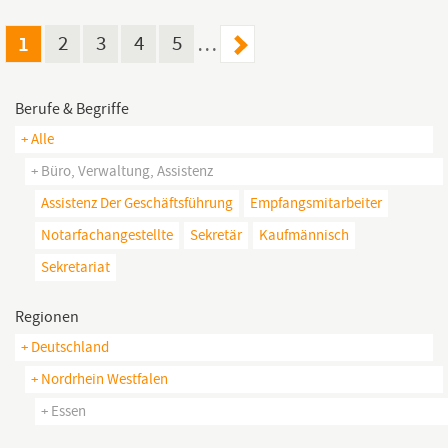
Budgetfrage, sondern
essenziell.
Arbeite unter den besten
Bedingungen und...
1
2
3
4
5
…
Berufe & Begriffe
+ Alle
+ Büro, Verwaltung, Assistenz
Assistenz Der Geschäftsführung
Empfangsmitarbeiter
Notarfachangestellte
Sekretär
Kaufmännisch
Sekretariat
Regionen
+ Deutschland
+ Nordrhein Westfalen
+ Essen