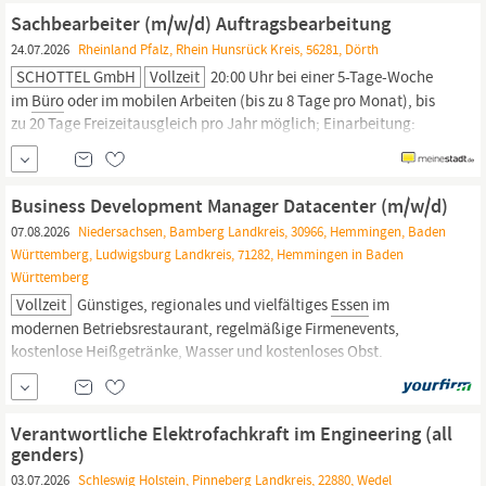
Life-Balance: Flexible Arbeitszeiten und ein hybrides
Sachbearbeiter (m/w/d) Auftragsbearbeitung
Arbeitsmodell mit der Möglichkeit
24.07.2026
Rheinland Pfalz, Rhein Hunsrück Kreis, 56281, Dörth
SCHOTTEL GmbH
Vollzeit
20:00 Uhr bei einer 5-Tage-Woche
im
Büro
oder im mobilen Arbeiten (bis zu 8 Tage pro Monat), bis
zu 20 Tage Freizeitausgleich pro Jahr möglich; Einarbeitung:
;Individuelle und strukturierte Einarbeitungsphase für einen
bestmöglichen Start mit Mentor und Onboarding-
Veranstaltungen, Probezeit-Halbzeitgespräch Weiterbildung:;
Business Development Manager Datacenter (m/w/d)
07.08.2026
Niedersachsen, Bamberg Landkreis, 30966, Hemmingen, Baden
Württemberg, Ludwigsburg Landkreis, 71282, Hemmingen in Baden
Württemberg
Vollzeit
Günstiges, regionales und vielfältiges
Essen
im
modernen Betriebsrestaurant, regelmäßige Firmenevents,
kostenlose Heißgetränke, Wasser und kostenloses Obst.
Weiterbildung & Entwicklung: Umfassende fachliche und
persönliche Weiterbildungsangebote mit individuellen
Fördermöglichkeiten, Schulungen oder Seminaren und ein
Verantwortliche Elektrofachkraft im Engineering (all
Babbel+ Account für Ihre
genders)
03.07.2026
Schleswig Holstein, Pinneberg Landkreis, 22880, Wedel