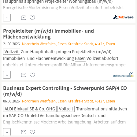
Hauptinhalt springen Projektleiter Wohnungsbau (m/w/d)
Energetische Modernisierung
Essen
Vollzeit ab sofort unbefristet
Unternehmensprofil Die Allbau-Unternehmensgruppe, gegründet
1919 und mit rund 18.000 Wohnungen für nahezu 40.000 Menschen
der größte Wohnungsanbieter in
Essen.
Kunden- und
Projektleiter (m/w/d) Immobilien- und
serviceorientiert mit einer ganzheitlichen...
Flächenentwicklung
21.06.2026
Nordrhein Westfalen, Essen Kreisfreie Stadt, 45127, Essen
Vollzeit
Zum Hauptinhalt springen Projektleiter (m/w/d)
Immobilien- und Flächenentwicklung
Essen
Vollzeit ab sofort
unbefristet Unternehmensprofil Die Allbau-Unternehmensgruppe,
gegründet 1919 und mit rund 18.000 Wohnungen für nahezu
40.000 Menschen der größte Wohnungsanbieter in
Essen.
Kunden-
und serviceorientiert mit einer ganzheitlichen...
Business Expert Controlling - Schwerpunkt SAP/4 CO
(m/w/d)
06.08.2026
Nordrhein Westfalen, Essen Kreisfreie Stadt, 45127, Essen
ALDI Einkauf SE & Co. OHG
Vollzeit
Transformationsinitiativen
im SAP-CO-Umfeld Verhandlungssichere Deutsch- und
Englischkenntnisse Moderne Arbeitsumgebung: Arbeiten auf dem
ALDI Nord Campus mit Open-Space Konzept, Betriebsrestaurant,
Café, Eltern-Kind-
Büro
und Parkhaus inkl. E-Ladestationen Work-