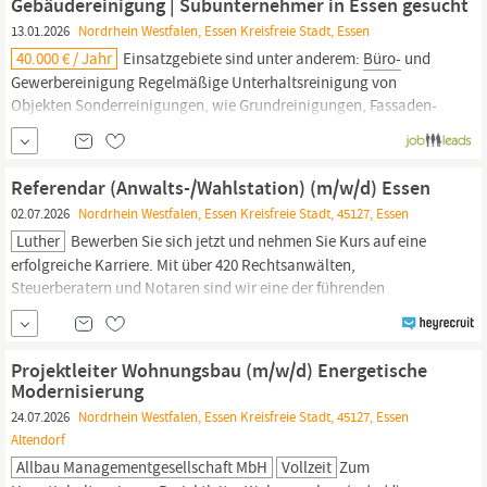
Gebäudereinigung | Subunternehmer in Essen gesucht
gesunde Lebensweise.
13.01.2026
Nordrhein Westfalen, Essen Kreisfreie Stadt, Essen
40.000 € / Jahr
Einsatzgebiete sind unter anderem:
Büro-
und
Gewerbereinigung Regelmäßige Unterhaltsreinigung von
Objekten Sonderreinigungen, wie Grundreinigungen, Fassaden-
und Baureinigungen Als Subunternehmer übernehmen Sie
verantwortungsvoll die Reinigung von
Bürogebäuden,
Wohnanlagen sowie weiteren Objekten in
Essen.
Sie stellen...
Referendar (Anwalts-/Wahlstation) (m/w/d) Essen
02.07.2026
Nordrhein Westfalen, Essen Kreisfreie Stadt, 45127, Essen
Luther
Bewerben Sie sich jetzt und nehmen Sie Kurs auf eine
erfolgreiche Karriere. Mit über 420 Rechtsanwälten,
Steuerberatern und Notaren sind wir eine der führenden
deutschen Wirtschaftskanzleien. In unseren zehn deutschen und
elf internationalen
Büros
verstärken regelmäßig Referendare
(m/w/d) und wissenschaftliche Mitarbeiter (m/w/d) unsere
Projektleiter Wohnungsbau (m/w/d) Energetische
Teams.
Modernisierung
24.07.2026
Nordrhein Westfalen, Essen Kreisfreie Stadt, 45127, Essen
Altendorf
Allbau Managementgesellschaft MbH
Vollzeit
Zum