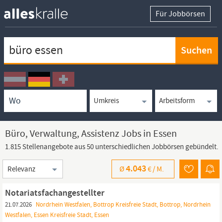
Für Jobbörsen
Keywortsuche
Ortssuche
Umkreissuche
Arbeitsform
Büro, Verwaltung, Assistenz Jobs in Essen
1.815 Stellenangebote aus 50 unterschiedlichen Jobbörsen gebündelt.
Sortierung
4.043
Ø
€ /
M.
Notariatsfachangestellter
21.07.2026
Nordrhein Westfalen, Bottrop Kreisfreie Stadt, Bottrop, Nordrhein
Westfalen, Essen Kreisfreie Stadt, Essen