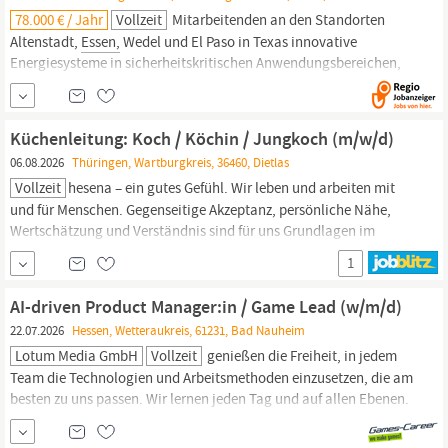
78.000 € / Jahr
Vollzeit
Mitarbeitenden an den Standorten
Altenstadt,
Essen,
Wedel und El Paso in Texas innovative
Energiesysteme in sicherheitskritischen Anwendungsbereichen,
darunter Generatoren, elektrische Motoren und Antriebe,
Aggregate, Leistungselektronik und hybride Energiesysteme für
die Industrien Luftfahrt, Sicherheit und Verteidigung sowie Bahn.
Küchenleitung: Koch / Köchin / Jungkoch (m/w/d)
06.08.2026
Thüringen, Wartburgkreis, 36460, Dietlas
Vollzeit
hesena – ein gutes Gefühl. Wir leben und arbeiten mit
und für Menschen. Gegenseitige Akzeptanz, persönliche Nähe,
Wertschätzung und Verständnis sind für uns Grundlagen im
Umgang miteinander. Wir sind ein Familienunternehmen mit
1
mehr als 700 Mitarbeitern in ganz Deutschland. Gute Küche ist für
uns mehr als nur
Essen
–
AI-driven Product Manager:in / Game Lead (w/m/d)
22.07.2026
Hessen, Wetteraukreis, 61231, Bad Nauheim
Lotum Media GmbH
Vollzeit
genießen die Freiheit, in jedem
Team die Technologien und Arbeitsmethoden einzusetzen, die am
besten zu uns passen. Wir lernen jeden Tag und auf allen Ebenen.
Eine leane und testinformierte Herangehensweise ist tief in
unserer DNA verwurzelt. Weiterbildung ist bei uns keine