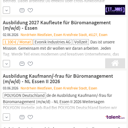
Betrieb. Dabei arbeitest Du effektiv über cross-funktionale
Grenzen hinweg und findest gemeinsam mit Product Ownern,
Architekt innen und internationalen Engineering-Teams den
besten Weg vorwärts. Du bist ein
essenzieller
Bestandteil unserer
Ausbildung 2027 Kaufleute für Büromanagement
(m/w/d) - Essen
02.06.2026
Nordrhein Westfalen, Essen Kreisfreie Stadt, 45127, Essen
1.100 € / Monat
Evonik Industries AG
Vollzeit
Das ist unsere
Mission. Gemeinsam mit dir wollen wir daran arbeiten. Jeden
Tag. Werde Teil eines modernen und kreativen Unternehmens, das
die Welt von morgen besser macht. Finde deinen Weg über unsere
vielfältigen Ausbildungsberufe und dualen Studiengänge. Zur
Schüler-Karriereseite Ausbildung 2027 Kaufleute für
Ausbildung Kaufmann/-frau für Büromanagement
Büromanagement
(m/w/d) -
Essen
Wir haben keine
(m/w/d) - NL Essen II 2026
03.06.2026
Nordrhein Westfalen, Essen Kreisfreie Stadt, Essen
POLYGON Deutschland
de de Ausbildung Kaufmann/-frau für
Büromanagement
(m/w/d) - NL
Essen
II 2026 Weitersagen
POLYGON Vorteile Job-Rad Bei POLYGON Deutschland bieten wir
unseren Mitarbeiterinnen und Mitarbeitern attraktive
Vergünstigungen für das Bikeleasing an. Durch das Job-Rad-
Programm fördern wir umweltfreundliche Mobilität und eine