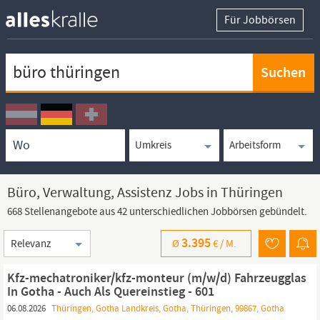
Für Jobbörsen
Keywortsuche
Ortssuche
Umkreissuche
Arbeitsform
Büro, Verwaltung, Assistenz Jobs in Thüringen
668 Stellenangebote aus 42 unterschiedlichen Jobbörsen gebündelt.
Sortierung
3.395
Ø
€ /
M.
Kfz-mechatroniker/kfz-monteur (m/w/d) Fahrzeugglas
In Gotha - Auch Als Quereinstieg - 601
06.08.2026
Thüringen, Gotha Landkreis, Gotha, Thüringen, 99867, Gotha