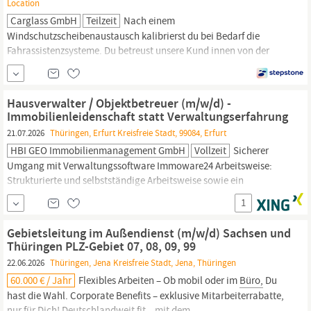
Location
Carglass GmbH
Teilzeit
Nach einem
Windschutzscheibenaustausch kalibrierst du bei Bedarf die
Fahrassistenzsysteme. Du betreust unsere Kund innen von der
Auftragsannahme bis zur Fahrzeugrückgabe. Aufgaben im
Büro
ergänzen deinen Tagesablauf. Dazu gehören z. B. die
Auftragserfassung, Rechnungserstellung und die Material-
Hausverwalter / Objektbetreuer (m/w/d) -
Bestellung. Du verfügst über eine abgeschlossene...
Immobilienleidenschaft statt Verwaltungserfahrung
21.07.2026
Thüringen, Erfurt Kreisfreie Stadt, 99084, Erfurt
HBI GEO Immobilienmanagement GmbH
Vollzeit
Sicherer
Umgang mit Verwaltungssoftware Immoware24 Arbeitsweise:
Strukturierte und selbstständige Arbeitsweise sowie ein
verbindliches, freundliches Auftreten Interaktion: Freude an der
1
Kommunikation mit Eigentümern, Mietern und Dienstleistern
Benefits Arbeitsumfeld: Modernes
Büro
in einer repräsentativen
Gebietsleitung im Außendienst (m/w/d) Sachsen und
Villa in Erfurt, mit technischer
Thüringen PLZ-Gebiet 07, 08, 09, 99
22.06.2026
Thüringen, Jena Kreisfreie Stadt, Jena, Thüringen
60.000 € / Jahr
Flexibles Arbeiten – Ob mobil oder im
Büro,
Du
hast die Wahl. Corporate Benefits – exklusive Mitarbeiterrabatte,
nur für Dich! Deutschlandweit fit – mit dem