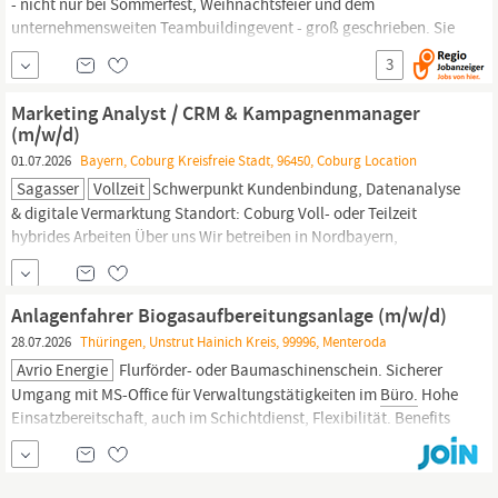
- nicht nur bei Sommerfest, Weihnachtsfeier und dem
unternehmensweiten Teambuildingevent - groß geschrieben. Sie
sind Teil des Teams und profitieren von einem freundschaftlichen
3
Miteinander mit flachen Hierarchien. Daneben bieten wir
selbstverständlich weitere Corporate Benefits: Breit
Marketing Analyst / CRM & Kampagnenmanager
(m/w/d)
01.07.2026
Bayern, Coburg Kreisfreie Stadt, 96450, Coburg Location
Sagasser
Vollzeit
Schwerpunkt Kundenbindung, Datenanalyse
& digitale Vermarktung Standort: Coburg Voll- oder Teilzeit
hybrides Arbeiten Über uns Wir betreiben in Nordbayern,
Thüringen
und im Vogtland rund 100 Getränkefachmärkte und
zählen zu den führenden Anbietern der Region. Als Großhändler
beliefern wir Gastronomie, Hotellerie und Wiederverkäufer und
Anlagenfahrer Biogasaufbereitungsanlage (m/w/d)
bieten
28.07.2026
Thüringen, Unstrut Hainich Kreis, 99996, Menteroda
Avrio Energie
Flurförder- oder Baumaschinenschein. Sicherer
Umgang mit MS-Office für Verwaltungstätigkeiten im
Büro.
Hohe
Einsatzbereitschaft, auch im Schichtdienst, Flexibilität. Benefits
Was Sie von uns erwarten können: Eine vielseitige und
interessante Tätigkeit bei attraktiven Arbeitsbedingungen.
Mitarbeit in einem jungen, dynamischen und wachsenden Team.