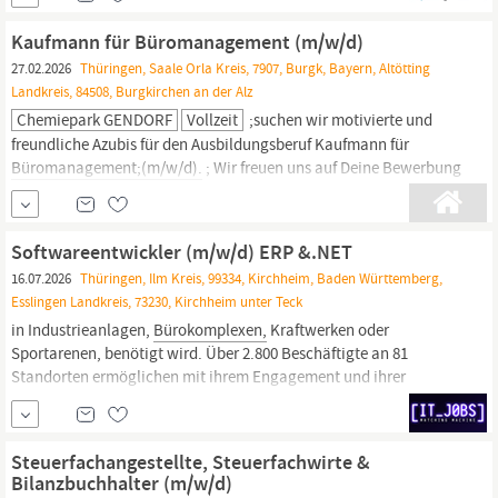
Spezialist für Logistik (Prozesse, IHK-Inhalte und Winsped-
Anwendung bis zur Zertifizierung) In diesem Modul vertiefen Sie
Kaufmann für Büromanagement (m/w/d)
Ihre Kenntnisse entlang der logistischen...
27.02.2026
Thüringen, Saale Orla Kreis, 7907, Burgk, Bayern, Altötting
Landkreis, 84508, Burgkirchen an der Alz
Chemiepark GENDORF
Vollzeit
;suchen wir motivierte und
freundliche Azubis für den Ausbildungsberuf Kaufmann für
Büromanagement;(m/w/d).
; Wir freuen uns auf Deine Bewerbung
zum Ausbildungsstart 2026! ; Moderne
Büroarbeit
bringt jeden
Tag etwas Neues mit sich. Als Kaufmann/-frau für
Bürokommunikation
gehörst Du zu den wahren
Softwareentwickler (m/w/d) ERP &.NET
Organisationsprofis im Unternehmen. Im
Büroalltag
behältst Du
16.07.2026
Thüringen, Ilm Kreis, 99334, Kirchheim, Baden Württemberg,
den Überblick...
Esslingen Landkreis, 73230, Kirchheim unter Teck
in Industrieanlagen,
Bürokomplexen,
Kraftwerken oder
Sportarenen, benötigt wird. Über 2.800 Beschäftigte an 81
Standorten ermöglichen mit ihrem Engagement und ihrer
Kreativität den Erfolg unseres Unternehmens. Werden auch Sie
ein Teil dieses Erfolgs – und helfen Sie mit, die elektrische Welt in
Zukunft ein Stück sicherer zu machen!
Steuerfachangestellte, Steuerfachwirte &
Bilanzbuchhalter (m/w/d)