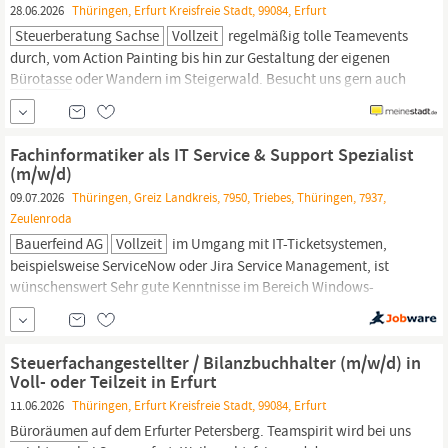
28.06.2026
Thüringen, Erfurt Kreisfreie Stadt, 99084, Erfurt
Steuerberatung Sachse
Vollzeit
regelmäßig tolle Teamevents
durch, vom Action Painting bis hin zur Gestaltung der eigenen
Bürotasse
oder Wandern im Steigerwald. Besucht uns gern auch
auf Facebook oder Instagram. Eigenständige Betreuung „deiner“
gemeinnützigen Mandate Finanzbuchführung für Vereine,
Stiftungen, gUGs und gGmbHs Vorbereitung und Erstellung von
Fachinformatiker als IT Service & Support Spezialist
Jahresabschlüssen und
(m/w/d)
09.07.2026
Thüringen, Greiz Landkreis, 7950, Triebes, Thüringen, 7937,
Zeulenroda
Bauerfeind AG
Vollzeit
im Umgang mit IT-Ticketsystemen,
beispielsweise ServiceNow oder Jira Service Management, ist
wünschenswert Sehr gute Kenntnisse im Bereich Windows-
Clients, Client-Hardware und Peripheriegeräte Gute Kenntnisse
im Umgang mit macOS-, iPadOS- und iOS-Geräten sind von
Vorteil Fundiertes Wissen im Hinblick auf Standard-
Steuerfachangestellter / Bilanzbuchhalter (m/w/d) in
Büroapplikationen
im Microsoft-Windows-...
Voll- oder Teilzeit in Erfurt
11.06.2026
Thüringen, Erfurt Kreisfreie Stadt, 99084, Erfurt
Büroräumen
auf dem Erfurter Petersberg. Teamspirit wird bei uns