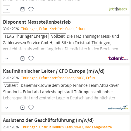
Firmenfitnessprogramm EGYM Wellpass. Business-Bike-Leasing –
bleib in Bewegung! Deine Mission Beratung & Verkauf – Du
analysierst individuelle Bedürfnisse und überzeugst mit unserer
Disponent Messstellenbetrieb
30.07.2026
Thüringen, Erfurt Kreisfreie Stadt, Erfurt
TEAG Thüringer Energie
Vollzeit
Die TMZ Thüringer Mess- und
Zählerwesen Service GmbH, mit Sitz im Freistaat
Thüringen,
versteht sich als vollumfänglicher Dienstleister in den Bereichen
Messstellenbetrieb, Messdatenmanagement, Messgerätelogistik
und dem Zählerprüfwesen sowie der Smart-Meter-Gateway-
Administration. Unseren Kunden bieten wir ein
Kaufmännischer Leiter / CFO Europa (m/w/d)
25.07.2026
Thüringen, Erfurt Kreisfreie Stadt, 99098, Erfurt
Vollzeit
Dänemark sowie dem Group-Finance-Team Attraktiver
Standort – Erfurt als Landeshauptstadt
Thüringens
mit hoher
Lebensqualität und zentraler Lage in Deutschland Ihr nächster
Schritt: „Werden Sie Teil unserer Wachstums- und
Erfolgsgeschichte“ Wir freuen uns auf Ihre Bewerbung als
Kaufmännischer Leiter / CFO Europa (m/w/d)! Für erste
Assistenz der Geschäftsführung (m/w/d)
Informationen steht...
25.07.2026
Thüringen, Unstrut Hainich Kreis, 99947, Bad Langensalza