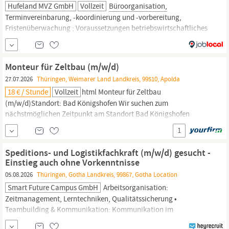
Hufeland MVZ GmbH
Vollzeit
Büroorganisation,
Terminvereinbarung, -koordinierung und -vorbereitung,
Fristenüberwachung ; Voraussetzungen betriebswirtschaftliches
Studium, kaufmännische Ausbildung, Ausbildung zur
Medizinischen Fachangestellten oder gleichwertiger Abschluss
Kenntnisse im MVZ-Praxisbetrieb wünschenswert sicherer
Monteur für Zeltbau (m/w/d)
Umgang mit den gängigen Office-Programmen und dem PC...
27.07.2026
Thüringen, Weimarer Land Landkreis, 99510, Apolda
18 € / Stunde
Vollzeit
html Monteur für Zeltbau
(m/w/d)Standort: Bad Königshofen Wir suchen zum
nächstmöglichen Zeitpunkt am Standort Bad Königshofen
Monteure mit Wohnort in Bad Königshofen und Umgebung sowie
1
Duisburg oder Apolda. Werde Teil des ESCHENBACH-Teams! Du
packst gerne mit an, arbeitest lieber draußen als im
Büro
und
Speditions- und Logistikfachkraft (m/w/d) gesucht -
suchst einen abwechslungsreichen Job mit...
Einstieg auch ohne Vorkenntnisse
05.08.2026
Thüringen, Gotha Landkreis, 99867, Gotha Location
Smart Future Campus GmbH
Arbeitsorganisation:
Zeitmanagement, Lerntechniken, Qualitätssicherung •
Teambuilding & Kommunikation: Kommunikation im
Logistikalltag, Konfliktmanagement,
Büro-Simulation
Modul 2: