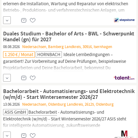
erlernen die Installation, Wartung und Reparatur von elektrischen
Betriebs-, Produktions- und verfahrenstechnischen Anlagen, um
einen reibungslosen Produktionsablauf sicherzustellen. Weiter
bieten wir die Möglichkeit, Ihre Studien- und
Bachelorarbeit
bei
uns im Betrieb anzufertigen. Die Themenauswahl erfolgt in
Duales Studium - Bachelor of Arts - BWL - Schwerpunkt
Abstimmung mit Ihnen.
Handel (gn) für 2027
08.08.2026
Niedersachsen, Bamberg Landkreis, 30916, Isernhagen
1.250 € / Monat
HORNBACH
Ideale Lernbedingungen –
garantiert! Zur Vorbereitung auf Deine Prüfungen, beispielsweise
Projektarbeiten und Deine
Bachelorarbeit,
bekommst Du
zusätzliche freie Tage. Große Pläne - kein Problem! Unser
Entwicklungsprogramm umfasst Trainings, Schulungen,
Teamveranstaltungen sowie eine persönliche Betreuung auf
Bachelorarbeit - Automatisierungs- und Elektrotechnik
Augenhöhe, damit Du bei HORNBACH viel...
(w/m/d) - Start Wintersemester 2026/27
13.06.2026
Niedersachsen, Oldenburg Landkreis, 26125, Oldenburg
ASIS GmbH
Bachelorarbeit
- Automatisierungs- und
Elektrotechnik (w/m/d) - Start Wintersemester 2026/27 ASIS steht
für intelligente Automatisierung, zukunftsweisende
Lackiertechnik, maßgeschneiderten Anlagenbau und