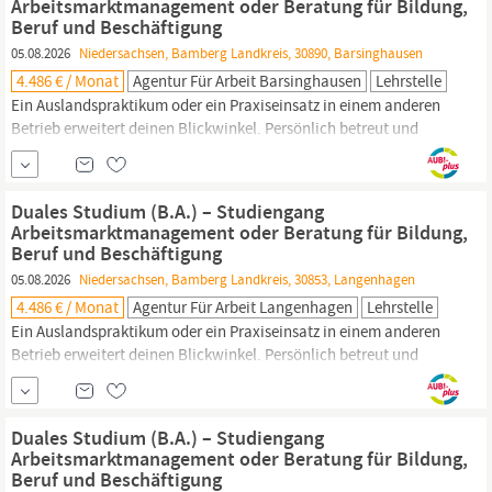
Arbeitsmarktmanagement oder Beratung für Bildung,
Beruf und Beschäftigung
05.08.2026
Niedersachsen, Bamberg Landkreis, 30890, Barsinghausen
4.486 € / Monat
Agentur Für Arbeit Barsinghausen
Lehrstelle
Ein Auslandspraktikum oder ein Praxiseinsatz in einem anderen
Betrieb erweitert deinen Blickwinkel. Persönlich betreut und
unterstützt: Kleine Studiengruppen, intensive Betreuung und
erfahrene Ansprechpersonen sorgen dafür, dass du dich fachlich
und persönlich entwickeln kannst. Für deine
Bachelorarbeit
Duales Studium (B.A.) – Studiengang
bekommst du eine sechswöchige Freistellung –
Arbeitsmarktmanagement oder Beratung für Bildung,
Beruf und Beschäftigung
05.08.2026
Niedersachsen, Bamberg Landkreis, 30853, Langenhagen
4.486 € / Monat
Agentur Für Arbeit Langenhagen
Lehrstelle
Ein Auslandspraktikum oder ein Praxiseinsatz in einem anderen
Betrieb erweitert deinen Blickwinkel. Persönlich betreut und
unterstützt: Kleine Studiengruppen, intensive Betreuung und
erfahrene Ansprechpersonen sorgen dafür, dass du dich fachlich
und persönlich entwickeln kannst. Für deine
Bachelorarbeit
Duales Studium (B.A.) – Studiengang
bekommst du eine sechswöchige Freistellung –
Arbeitsmarktmanagement oder Beratung für Bildung,
Beruf und Beschäftigung