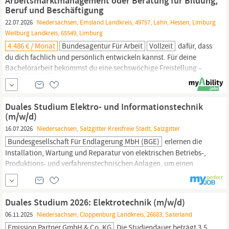
Arbeitsmarktmanagement oder Beratung für Bildung,
Beruf und Beschäftigung
22.07.2026
Niedersachsen, Emsland Landkreis, 49757, Lahn, Hessen, Limburg
Weilburg Landkreis, 65549, Limburg
4.486 € / Monat
Bundesagentur Für Arbeit
Vollzeit
dafür, dass
du dich fachlich und persönlich entwickeln kannst. Für deine
Bachelorarbeit
bekommst du eine sechswöchige Freistellung –
damit du dich voll auf deinen Abschluss konzentrieren kannst.
Voraussetzungen Dein Startpunkt: Du hast die Allgemeine
Hochschulreife (Notendurchschnitt ≤ 2,9) in der Tasche oder
Duales Studium Elektro- und Informationstechnik
alternativ die Fachhochschulreife ...
(m/w/d)
16.07.2026
Niedersachsen, Salzgitter Kreisfreie Stadt, Salzgitter
Bundesgesellschaft Für Endlagerung MbH (BGE)
erlernen die
Installation, Wartung und Reparatur von elektrischen Betriebs-,
Produktions- und verfahrenstechnischen Anlagen, um einen
reibungslosen Produktionsablauf sicherzustellen. Weiter bieten
wir die Möglichkeit, Ihre Studien- und
Bachelorarbeit
bei uns im
Betrieb anzufertigen. Die Themenauswahl erfolgt in Abstimmung
Duales Studium 2026: Elektrotechnik (m/w/d)
mit Ihnen.
06.11.2025
Niedersachsen, Cloppenburg Landkreis, 26683, Saterland
Emission Partner GmbH & Co. KG
Die Studiendauer beträgt 3,5