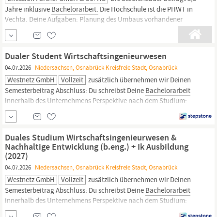
Jahre inklusive
Bachelorarbeit.
Die Hochschule ist die PHWT in
Vechta. Deine Aufgaben: Planung des Umbaus vorhandener
elektrischer Anlagen und Neubau elektrischer Anlagen
Programmierung von Anlagesteuerungen und Erstellen von
Anlagenvisualisierungen Mitarbeit in der Automatisierungs-
Dualer Student Wirtschaftsingenieurwesen
04.07.2026
Niedersachsen, Osnabrück Kreisfreie Stadt, Osnabrück
Westnetz GmbH
Vollzeit
zusätzlich übernehmen wir Deinen
Semesterbeitrag Abschluss: Du schreibst Deine
Bachelorarbeit
innerhalb des Unternehmens Perspektive nach dem Studium:
Nach erfolgreichem Abschluss Deines dualen Studiums wirst Du
von uns befristet übernommen. Weitere Vorteile: wie z.B. 30
Urlaubstage, iPhone und vergünstigtes Mittagessen
Duales Studium Wirtschaftsingenieurwesen &
BWL;Planung;Nachhaltigkeit...
Nachhaltige Entwicklung (b.eng.) + Ik Ausbildung
(2027)
04.07.2026
Niedersachsen, Osnabrück Kreisfreie Stadt, Osnabrück
Westnetz GmbH
Vollzeit
zusätzlich übernehmen wir Deinen
Semesterbeitrag Abschluss: Du schreibst Deine
Bachelorarbeit
innerhalb des Unternehmens Perspektive nach dem Studium:
Nach erfolgreichem Abschluss Deines dualen Studiums wirst Du