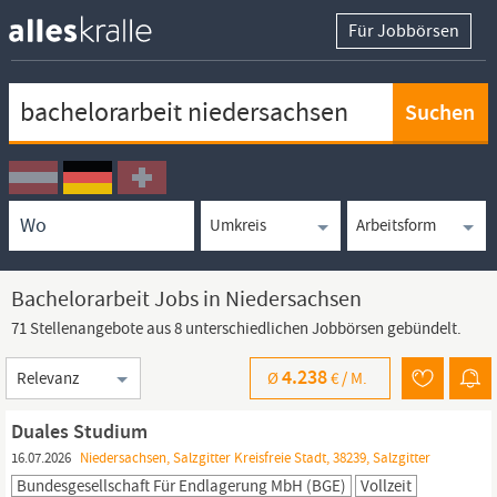
Für Jobbörsen
Keywortsuche
Ortssuche
Umkreissuche
Arbeitsform
Bachelorarbeit Jobs in Niedersachsen
71 Stellenangebote aus 8 unterschiedlichen Jobbörsen gebündelt.
Sortierung
4.238
Ø
€ /
M.
Duales Studium
16.07.2026
Niedersachsen, Salzgitter Kreisfreie Stadt, 38239, Salzgitter
Bundesgesellschaft Für Endlagerung MbH (BGE)
Vollzeit