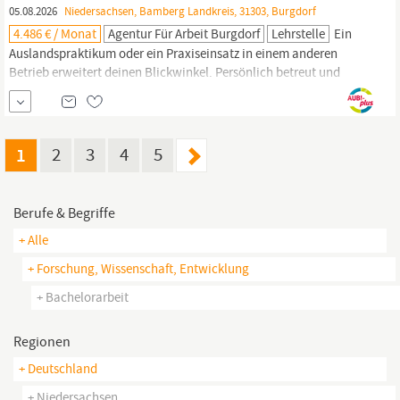
05.08.2026
Niedersachsen, Bamberg Landkreis, 31303, Burgdorf
4.486 € / Monat
Agentur Für Arbeit Burgdorf
Lehrstelle
Ein
Auslandspraktikum oder ein Praxiseinsatz in einem anderen
Betrieb erweitert deinen Blickwinkel. Persönlich betreut und
unterstützt: Kleine Studiengruppen, intensive Betreuung und
erfahrene Ansprechpersonen sorgen dafür, dass du dich fachlich
und persönlich entwickeln kannst. Für deine
Bachelorarbeit
bekommst du eine sechswöchige Freistellung –
1
2
3
4
5
Berufe & Begriffe
+ Alle
+ Forschung, Wissenschaft, Entwicklung
+ Bachelorarbeit
Regionen
+ Deutschland
+ Niedersachsen