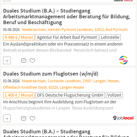
durchdachtes Engineering. Wir sind die
Automatisierungsexperten für perfekte Oberflächen und
Duales Studium (B.A.) – Studiengang
entwickeln als
Arbeitsmarktmanagement oder Beratung für Bildung,
Beruf und Beschäftigung
05.08.2026
Niedersachsen, Hameln Pyrmont Landkreis, 31812, Bad Pyrmont
4.486 € / Monat
Agentur Für Arbeit Bad Pyrmont
Lehrstelle
Ein Auslandspraktikum oder ein Praxiseinsatz in einem anderen
Betrieb erweitert deinen Blickwinkel. Persönlich betreut und
unterstützt: Kleine Studiengruppen, intensive Betreuung und
erfahrene Ansprechpersonen sorgen dafür, dass du dich fachlich
und persönlich entwickeln kannst. Für deine
Bachelorarbeit
Duales Studium zum Fluglotsen (w/m/d)
bekommst du eine sechswöchige Freistellung –
02.08.2026
Niedersachsen, Cuxhaven Landkreis, 27607, Langen, Hessen,
Offenbach Kreisfreie Stadt, 63225, Langen Hessen
1.400 € / Monat
DFS Deutsche Flugsicherung GmbH
Vollzeit
Im Anschluss beginnt Ihre Ausbildung zum Fluglotsen an der
Flugsicherungsakademie in Langen. Diese Ausbildungszeit
beträgt weitere knapp drei Jahre. Während der Ausbildung
schreiben Sie Ihre
Bachelorarbeit.
Nach insgesamt rund 4,5
Jahren sind Sie am Ziel. Sie haben Ihre Ausbildung zu Fluglotsen
Duales Studium (B.A.) – Studiengang
abgeschlossen und parallel einen Bachelor-Abschluss...